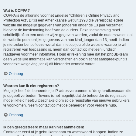
Wat is COPPA?
COPPA is de afkorting voor het Engelse "Children’s Online Privacy and
Protection Act". Dit is een Amerikaanse wet uit 1998 die vereist dat iedere
website die mogelijk gegevens van jongeren onder de 13 jaar verzamelt,
hiervoor de toestemming heeft van de ouders. Deze toestemming moet
schriftelijk of op een andere wijze gegeven worden, zodat de ouders weten dat
de website persoonlijke gegevens van hun kind, jonger dan 13, heeft. Indien
je niet zeker bent of deze wet al dan niet op jou of de website waarop je wil
registreren van toepassing is, neem dan contact op met een juridisch
raadgever voor meer informatie. Houd er rekening mee dat het phpBB-team
geen wettelijke informatie kan verschaffen en ook niet het aanspreekpunt is
voor deze wetgeving, tenzij dit hieronder vermeld wordt.
Omhoog
Waarom kan ik niet registreren?
Mogelijk heeft de beheerder je IP-adres verbannen, of de gebruikersnaam die
je opgeeft verboden. Tevens is het mogelijk dat de beheerder de registratie
mogelijkheid heeft uitgeschakeld om zo de registratie van nieuwe gebruikers
te voorkomen. Neem contact op met de beheerder voor verdere hulp.
Omhoog
Ik ben geregistreerd maar kan niet aanmelden!
Controleer eerst of je gebruikersnaam en wachtwoord kloppen. Indien ze