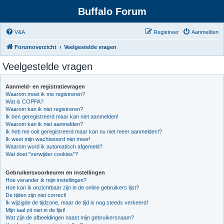
Buffalo Forum
V&A
Registreer
Aanmelden
Forumoverzicht
Veelgestelde vragen
Veelgestelde vragen
Aanmeld- en registratievragen
Waarom moet ik me registreren?
Wat is COPPA?
Waarom kan ik niet registreren?
Ik ben geregistreerd maar kan niet aanmelden!
Waarom kan ik niet aanmelden?
Ik heb me ooit geregistreerd maar kan nu niet meer aanmelden!?
Ik weet mijn wachtwoord niet meer!
Waarom word ik automatisch afgemeld?
Wat doet "verwijder cookies"?
Gebruikersvoorkeuren en instellingen
Hoe verander ik mijn instellingen?
Hoe kan ik onzichtbaar zijn in de online gebruikers lijst?
De tijden zijn niet correct!
Ik wijzigde de tijdzone, maar de tijd is nog steeds verkeerd!
Mijn taal zit niet in de lijst!
Wat zijn de afbeeldingen naast mijn gebruikersnaam?