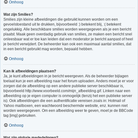
Omhoog
Wat zijn Smilies?
Smilies zijn kleine afbeeldingen die gebruikt kunnen worden om een
gevoelstoestand uit te drukken, bijvoorbeeld :) betekent blij, :( betekent
ongelukkig. Alle beschikbare smilies worden weergegeven als je een bericht
plaatst. Maak geen overdadig gebruik van smilies, ze maken een bericht snel
onleesbaar wat er toe kan leiden dat een moderator je bericht aanpast of heel
je bericht verwijdert. De beheerder kan ook een maximaal aantal smilies, dat
in een bericht gebruikt mag worden, bepaald hebben.
Omhoog
Kan ik afbeeldingen plaatsen?
Ja, je kunt afbeeldingen in je bericht weergeven. Als de beheerder bijlagen
toelaat kun je een afbeelding naar het forum uploaden. Anders moet je er voor
zorgen dat de afbeelding op een andere publieke server beschikbaar is,
bijvoorbeeld http://www.voorbeeld.com/mijn_afbeelding.gif. Linken naar een
afbeelding op je eigen computer is onmogelijk (tenzij het een publieke server
is). Ook afbeeldingen die een authentificatie vereisen zoals in: Hotmail of
Yahoo mailboxen, een wachtwoord beschermde website, enz. kunnen niet
worden weergegeven. Om een afbeelding weer te geven, moet je de BBCode
tag [img] gebruiken.
Omhoog
Wat zijn globale mededelingen?