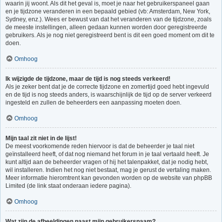
waarin jij woont. Als dit het geval is, moet je naar het gebruikerspaneel gaan
en je tijdzone veranderen in een bepaald gebied (vb: Amsterdam, New York,
Sydney, enz.). Wees er bewust van dat het veranderen van de tijdzone, zoals
de meeste instellingen, alleen gedaan kunnen worden door geregistreerde
gebruikers. Als je nog niet geregistreerd bent is dit een goed moment om dit te
doen.
Omhoog
Ik wijzigde de tijdzone, maar de tijd is nog steeds verkeerd!
Als je zeker bent dat je de correcte tijdzone en zomertijd goed hebt ingevuld
en de tijd is nog steeds anders, is waarschijnlijk de tijd op de server verkeerd
ingesteld en zullen de beheerders een aanpassing moeten doen.
Omhoog
Mijn taal zit niet in de lijst!
De meest voorkomende reden hiervoor is dat de beheerder je taal niet
geïnstalleerd heeft, of dat nog niemand het forum in je taal vertaald heeft. Je
kunt altijd aan de beheerder vragen of hij het talenpakket, dat je nodig hebt,
wil installeren. Indien het nog niet bestaat, mag je gerust de vertaling maken.
Meer informatie hieromtrent kan gevonden worden op de website van phpBB
Limited (de link staat onderaan iedere pagina).
Omhoog
Wat zijn de afbeeldingen naast mijn gebruikersnaam?