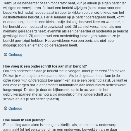
Tenzij je de beheerder of een moderator bent, kun je alleen je eigen berichten
wijzigen en verwijderen. Je kunt een bericht wijzigen (soms maar voor een
beperkte tijd nadat het geplaatst is) door te klikken op de
wijzig
knop van het
desbetreffende bericht. Als er al iemand op je bericht gereageerd heeft, komt
er onderaan je bericht een klein tekstje dat zegt hoeveel keer en wanneer je
het bericht voor het laatst je gewijzigd hebt. Dit zal niet verschijnen als nog
niemand gereageerd heeft, evenmin als een beheerder of moderator je bericht
gewijzigd heeft. Zij kunnen wel een mededeling toevoegen, waarom ze je
bericht gewijzigd hebben. Het verwijderen van een bericht is niet meer
mogelijk zodra er iemand op gereageerd heeft.
Omhoog
Hoe voeg ik een onderschrift toe aan mijn bericht?
Om een onderschrift aan je bericht toe te voegen, moet je er eerst één maken.
Dit kun je via het gebruikerspaneel doen. Als je dit gedaan hebt, kun je de
optie
voeg mijn onderschrift toe
aanvinken als je een bericht plaatst. Je kunt er
ook voor zorgen dat je onderschrift automatisch aan ieder nieuw bericht wordt
toegevoegd. Dit doe je door de bijhorende optie te activeren in het
gebruikerspaneel (het is nog altijd mogelijk om het onderschrift uit te
schakelen als je het bericht plaatst).
Omhoog
Hoe maak ik een peiling?
Een peiling aanmaken is heel gemakkelijk, als je een nieuw onderwerp
aanmaakt (of het eerste bericht in een onderwerp bewerkt en als je daar