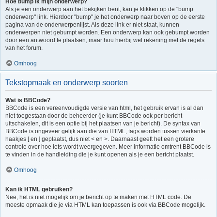
Hoe bump ik mijn onderwerp?
Als je een onderwerp aan het bekijken bent, kan je klikken op de "bump
onderwerp" link. Hierdoor "bump" je het onderwerp naar boven op de eerste
pagina van de onderwerpenlijst. Als deze link er niet staat, kunnen
onderwerpen niet gebumpt worden. Een onderwerp kan ook gebumpt worden
door een antwoord te plaatsen, maar hou hierbij wel rekening met de regels
van het forum.
Omhoog
Tekstopmaak en onderwerp soorten
Wat is BBCode?
BBCode is een vereenvoudigde versie van html, het gebruik ervan is al dan
niet toegestaan door de beheerder (je kunt BBCode ook per bericht
uitschakelen, dit is een optie bij het plaatsen van je bericht). De syntax van
BBCode is ongeveer gelijk aan die van HTML, tags worden tussen vierkante
haakjes [ en ] geplaatst, dus niet < en >. Daarnaast geeft het een grotere
controle over hoe iets wordt weergegeven. Meer informatie omtrent BBCode is
te vinden in de handleiding die je kunt openen als je een bericht plaatst.
Omhoog
Kan ik HTML gebruiken?
Nee, het is niet mogelijk om je bericht op te maken met HTML code. De
meeste opmaak die je via HTML kan toepassen is ook via BBCode mogelijk.