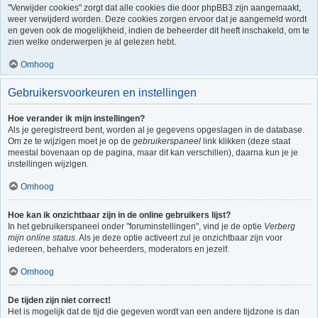
"Verwijder cookies" zorgt dat alle cookies die door phpBB3 zijn aangemaakt,
weer verwijderd worden. Deze cookies zorgen ervoor dat je aangemeld wordt
en geven ook de mogelijkheid, indien de beheerder dit heeft inschakeld, om te
zien welke onderwerpen je al gelezen hebt.
Omhoog
Gebruikersvoorkeuren en instellingen
Hoe verander ik mijn instellingen?
Als je geregistreerd bent, worden al je gegevens opgeslagen in de database.
Om ze te wijzigen moet je op de
gebruikerspaneel
link klikken (deze staat
meestal bovenaan op de pagina, maar dit kan verschillen), daarna kun je je
instellingen wijzigen.
Omhoog
Hoe kan ik onzichtbaar zijn in de online gebruikers lijst?
In het gebruikerspaneel onder "foruminstellingen", vind je de optie
Verberg
mijn online status
. Als je deze optie activeert zul je onzichtbaar zijn voor
iedereen, behalve voor beheerders, moderators en jezelf.
Omhoog
De tijden zijn niet correct!
Het is mogelijk dat de tijd die gegeven wordt van een andere tijdzone is dan