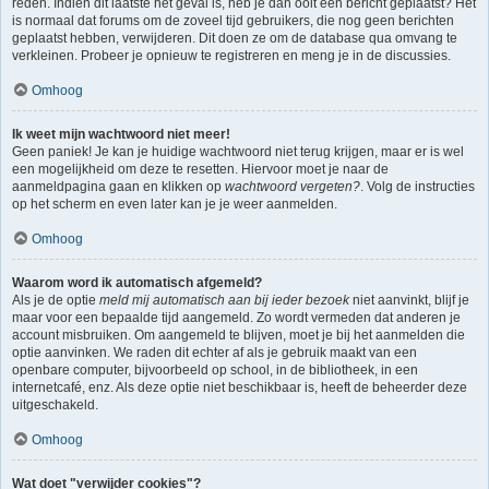
reden. Indien dit laatste het geval is, heb je dan ooit een bericht geplaatst? Het
is normaal dat forums om de zoveel tijd gebruikers, die nog geen berichten
geplaatst hebben, verwijderen. Dit doen ze om de database qua omvang te
verkleinen. Probeer je opnieuw te registreren en meng je in de discussies.
Omhoog
Ik weet mijn wachtwoord niet meer!
Geen paniek! Je kan je huidige wachtwoord niet terug krijgen, maar er is wel
een mogelijkheid om deze te resetten. Hiervoor moet je naar de
aanmeldpagina gaan en klikken op
wachtwoord vergeten?
. Volg de instructies
op het scherm en even later kan je je weer aanmelden.
Omhoog
Waarom word ik automatisch afgemeld?
Als je de optie
meld mij automatisch aan bij ieder bezoek
niet aanvinkt, blijf je
maar voor een bepaalde tijd aangemeld. Zo wordt vermeden dat anderen je
account misbruiken. Om aangemeld te blijven, moet je bij het aanmelden die
optie aanvinken. We raden dit echter af als je gebruik maakt van een
openbare computer, bijvoorbeeld op school, in de bibliotheek, in een
internetcafé, enz. Als deze optie niet beschikbaar is, heeft de beheerder deze
uitgeschakeld.
Omhoog
Wat doet "verwijder cookies"?