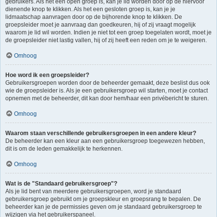
gebruikers. Als het een open groep is, kan je lid worden door op de hiervoor
dienende knop te klikken. Als het een gesloten groep is, kan je je
lidmaatschap aanvragen door op de bijhorende knop te klikken. De
groepsleider moet je aanvraag dan goedkeuren, hij of zij vraagt mogelijk
waarom je lid wil worden. Indien je niet tot een groep toegelaten wordt, moet je
de groepsleider niet lastig vallen, hij of zij heeft een reden om je te weigeren.
Omhoog
Hoe word ik een groepsleider?
Gebruikersgroepen worden door de beheerder gemaakt, deze beslist dus ook
wie de groepsleider is. Als je een gebruikersgroep wil starten, moet je contact
opnemen met de beheerder, dit kan door hem/haar een privébericht te sturen.
Omhoog
Waarom staan verschillende gebruikersgroepen in een andere kleur?
De beheerder kan een kleur aan een gebruikersgroep toegewezen hebben,
dit is om de leden gemakkelijk te herkennen.
Omhoog
Wat is de "Standaard gebruikersgroep"?
Als je lid bent van meerdere gebruikersgroepen, word je standaard
gebruikersgroep gebruikt om je groepskleur en groepsrang te bepalen. De
beheerder kan je de permissies geven om je standaard gebruikersgroep te
wijzigen via het gebruikerspaneel.