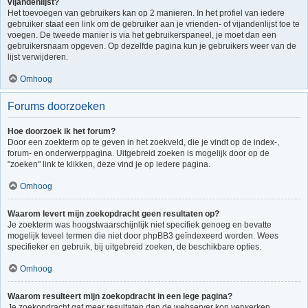
vijandenlijst?
Het toevoegen van gebruikers kan op 2 manieren. In het profiel van iedere
gebruiker staat een link om de gebruiker aan je vrienden- of vijandenlijst toe te
voegen. De tweede manier is via het gebruikerspaneel, je moet dan een
gebruikersnaam opgeven. Op dezelfde pagina kun je gebruikers weer van de
lijst verwijderen.
Omhoog
Forums doorzoeken
Hoe doorzoek ik het forum?
Door een zoekterm op te geven in het zoekveld, die je vindt op de index-,
forum- en onderwerppagina. Uitgebreid zoeken is mogelijk door op de
"zoeken" link te klikken, deze vind je op iedere pagina.
Omhoog
Waarom levert mijn zoekopdracht geen resultaten op?
Je zoekterm was hoogstwaarschijnlijk niet specifiek genoeg en bevatte
mogelijk teveel termen die niet door phpBB3 geïndexeerd worden. Wees
specifieker en gebruik, bij uitgebreid zoeken, de beschikbare opties.
Omhoog
Waarom resulteert mijn zoekopdracht in een lege pagina?
Je zoekopdracht gaf meer resultaten dan de webserver kon verwerken.