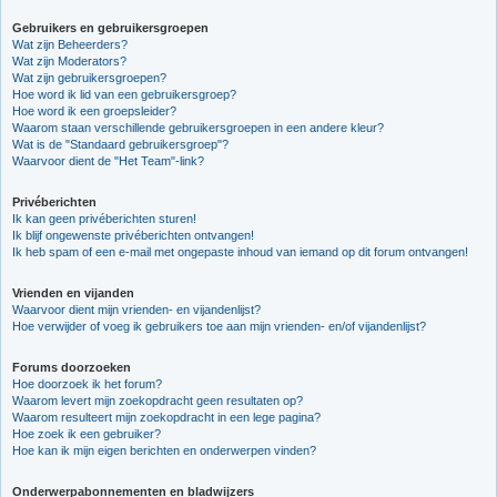
Gebruikers en gebruikersgroepen
Wat zijn Beheerders?
Wat zijn Moderators?
Wat zijn gebruikersgroepen?
Hoe word ik lid van een gebruikersgroep?
Hoe word ik een groepsleider?
Waarom staan verschillende gebruikersgroepen in een andere kleur?
Wat is de "Standaard gebruikersgroep"?
Waarvoor dient de "Het Team"-link?
Privéberichten
Ik kan geen privéberichten sturen!
Ik blijf ongewenste privéberichten ontvangen!
Ik heb spam of een e-mail met ongepaste inhoud van iemand op dit forum ontvangen!
Vrienden en vijanden
Waarvoor dient mijn vrienden- en vijandenlijst?
Hoe verwijder of voeg ik gebruikers toe aan mijn vrienden- en/of vijandenlijst?
Forums doorzoeken
Hoe doorzoek ik het forum?
Waarom levert mijn zoekopdracht geen resultaten op?
Waarom resulteert mijn zoekopdracht in een lege pagina?
Hoe zoek ik een gebruiker?
Hoe kan ik mijn eigen berichten en onderwerpen vinden?
Onderwerpabonnementen en bladwijzers