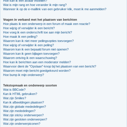
Hoe kan ik een avatar instellen?
Wat is mijn rang en hoe verander ik mijn rang?
Wanneer ik op de e-maillink van een gebruiker klik, moet ik me aanmelden?
Vragen in verband met het plaatsen van berichten
Hoe plaats ik een onderwerp in een forum of maak een reactie?
Hoe wijzig of verwijder ik een bericht?
Hoe voeg ik een onderschrift toe aan mijn bericht?
Hoe maak ik een peiling?
Waarom kan ik niet meer peilingsopties toevoegen?
Hoe wijzig of verwijder ik een peiling?
Waarom kan ik een bepaald forum niet openen?
Waarom kan ik geen bijlagen toevoegen?
Waarom ontving ik een waarschuwing?
Hoe kan ik berichten aan een moderator melden?
Waarvoor dient de "Opslaan"-knop bij het plaatsen van een bericht?
Waarom moet mijn bericht goedgekeurd worden?
Hoe bump ik mijn onderwerp?
Tekstopmaak en onderwerp soorten
Wat is BBCode?
Kan ik HTML gebruiken?
Wat zijn Smilies?
Kan ik afbeeldingen plaatsen?
Wat zijn globale mededelingen?
Wat zijn mededelingen?
Wat zijn sticky onderwerpen?
Wat zijn gesloten onderwerpen?
Wat zijn onderwerpiconen?