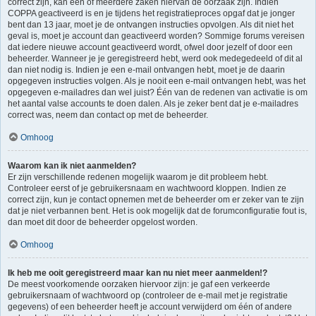
correct zijn, kan één of meerdere zaken hiervan de oorzaak zijn. Indien
COPPA geactiveerd is en je tijdens het registratieproces opgaf dat je jonger
bent dan 13 jaar, moet je de ontvangen instructies opvolgen. Als dit niet het
geval is, moet je account dan geactiveerd worden? Sommige forums vereisen
dat iedere nieuwe account geactiveerd wordt, ofwel door jezelf of door een
beheerder. Wanneer je je geregistreerd hebt, werd ook medegedeeld of dit al
dan niet nodig is. Indien je een e-mail ontvangen hebt, moet je de daarin
opgegeven instructies volgen. Als je nooit een e-mail ontvangen hebt, was het
opgegeven e-mailadres dan wel juist? Één van de redenen van activatie is om
het aantal valse accounts te doen dalen. Als je zeker bent dat je e-mailadres
correct was, neem dan contact op met de beheerder.
Omhoog
Waarom kan ik niet aanmelden?
Er zijn verschillende redenen mogelijk waarom je dit probleem hebt.
Controleer eerst of je gebruikersnaam en wachtwoord kloppen. Indien ze
correct zijn, kun je contact opnemen met de beheerder om er zeker van te zijn
dat je niet verbannen bent. Het is ook mogelijk dat de forumconfiguratie fout is,
dan moet dit door de beheerder opgelost worden.
Omhoog
Ik heb me ooit geregistreerd maar kan nu niet meer aanmelden!?
De meest voorkomende oorzaken hiervoor zijn: je gaf een verkeerde
gebruikersnaam of wachtwoord op (controleer de e-mail met je registratie
gegevens) of een beheerder heeft je account verwijderd om één of andere