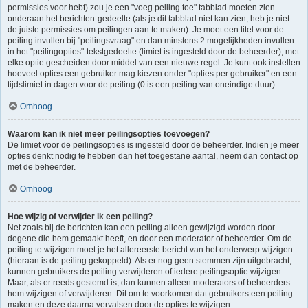
permissies voor hebt) zou je een "voeg peiling toe" tabblad moeten zien
onderaan het berichten-gedeelte (als je dit tabblad niet kan zien, heb je niet
de juiste permissies om peilingen aan te maken). Je moet een titel voor de
peiling invullen bij "peilingsvraag" en dan minstens 2 mogelijkheden invullen
in het "peilingopties"-tekstgedeelte (limiet is ingesteld door de beheerder), met
elke optie gescheiden door middel van een nieuwe regel. Je kunt ook instellen
hoeveel opties een gebruiker mag kiezen onder "opties per gebruiker" en een
tijdslimiet in dagen voor de peiling (0 is een peiling van oneindige duur).
Omhoog
Waarom kan ik niet meer peilingsopties toevoegen?
De limiet voor de peilingsopties is ingesteld door de beheerder. Indien je meer
opties denkt nodig te hebben dan het toegestane aantal, neem dan contact op
met de beheerder.
Omhoog
Hoe wijzig of verwijder ik een peiling?
Net zoals bij de berichten kan een peiling alleen gewijzigd worden door
degene die hem gemaakt heeft, en door een moderator of beheerder. Om de
peiling te wijzigen moet je het allereerste bericht van het onderwerp wijzigen
(hieraan is de peiling gekoppeld). Als er nog geen stemmen zijn uitgebracht,
kunnen gebruikers de peiling verwijderen of iedere peilingsoptie wijzigen.
Maar, als er reeds gestemd is, dan kunnen alleen moderators of beheerders
hem wijzigen of verwijderen. Dit om te voorkomen dat gebruikers een peiling
maken en deze daarna vervalsen door de opties te wijzigen.