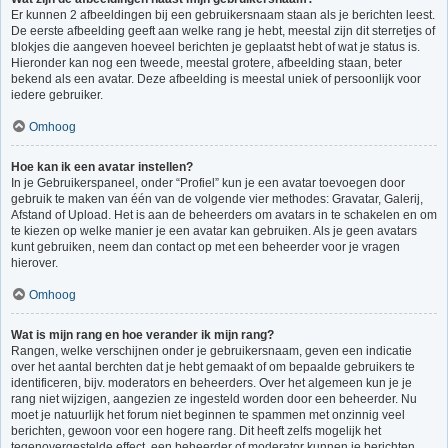
Er kunnen 2 afbeeldingen bij een gebruikersnaam staan als je berichten leest.
De eerste afbeelding geeft aan welke rang je hebt, meestal zijn dit sterretjes of
blokjes die aangeven hoeveel berichten je geplaatst hebt of wat je status is.
Hieronder kan nog een tweede, meestal grotere, afbeelding staan, beter
bekend als een avatar. Deze afbeelding is meestal uniek of persoonlijk voor
iedere gebruiker.
Omhoog
Hoe kan ik een avatar instellen?
In je Gebruikerspaneel, onder “Profiel” kun je een avatar toevoegen door
gebruik te maken van één van de volgende vier methodes: Gravatar, Galerij,
Afstand of Upload. Het is aan de beheerders om avatars in te schakelen en om
te kiezen op welke manier je een avatar kan gebruiken. Als je geen avatars
kunt gebruiken, neem dan contact op met een beheerder voor je vragen
hierover.
Omhoog
Wat is mijn rang en hoe verander ik mijn rang?
Rangen, welke verschijnen onder je gebruikersnaam, geven een indicatie
over het aantal berchten dat je hebt gemaakt of om bepaalde gebruikers te
identificeren, bijv. moderators en beheerders. Over het algemeen kun je je
rang niet wijzigen, aangezien ze ingesteld worden door een beheerder. Nu
moet je natuurlijk het forum niet beginnen te spammen met onzinnig veel
berichten, gewoon voor een hogere rang. Dit heeft zelfs mogelijk het
tegenovergestelde effect, een beheerder of moderator kunnen je berichten