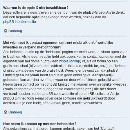
Waarom is de optie X niet beschikbaar?
Deze software is geschreven en eigendom van de phpBB-Groep. Als je denkt
dat een bepaalde optie toegevoegd moet worden, bezoek dan de
phpBB Ideeën sectie
.
Omhoog
Met wie moet ik contact opnemen omtrent misbruik en/of wettelijke
kwesties in verband met dit forum?
Alle beheerders die op de "het team"-pagina vermeld worden, staan open voor
je klachten. Als je geen reactie hebt gekregen, kun je contact opnemen met de
eigenaar van het domein (dmv een
whois lookup
) of, als dit forum op een
gratis host staat (bijvoorbeeld xsbb.nl, nl.forums.cc, dotbb.be, enz.), het beheer
of misbruik-afdeling van de gratis host. Wees je er bewust van dat phpBB
Limited
geen inspraak
heeft en dus in geen enkel geval aansprakelijk
gehouden kan worden over hoe, waar en door wie dit forum gebruikt wordt.
Neem
geen
contact op met phpBB Limited met vragen over wettelijke kwesties
(zoals aanspreekbaarheid, ongepaste commentaar, enz.) die
niet direct
verband
houden met de phpBB.com-website of de phpBB-software. Als je
phpBB Limited toch e-mailt over deze software die
gebruikt wordt door
derden
kun je een korte, of helemaal geen, reactie verwachten.
Omhoog
Hoe neem ik contact op met een beheerder?
Alle gebruikers van het forum kunnen gebruik maken van het “Contact”-