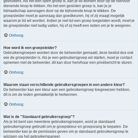
gebruikers. Als het een open groep is, kan je lid worden door op de hiervoor
dienende knop te klikken. Als het een gesloten groep is, kan je je
lidmaatschap aanvragen door op de bijhorende knop te klikken. De
groepsleider moet je aanvraag dan goedkeuren, hij of zij vraagt mogelijk
waarom je lid wil worden. Indien je niet tot een groep toegelaten wordt, moet je
de groepsleider niet lastig vallen, hij of zij heeft een reden om je te weigeren.
Omhoog
Hoe word ik een groepsleider?
Gebruikersgroepen worden door de beheerder gemaakt, deze beslist dus ook
wie de groepsleider is. Als je een gebruikersgroep wil starten, moet je contact
opnemen met de beheerder, dit kan door hem/haar een privébericht te sturen.
Omhoog
Waarom staan verschillende gebruikersgroepen in een andere kleur?
De beheerder kan een kleur aan een gebruikersgroep toegewezen hebben,
dit is om de leden gemakkelijk te herkennen.
Omhoog
Wat is de "Standaard gebruikersgroep"?
Als je lid bent van meerdere gebruikersgroepen, word je standaard
gebruikersgroep gebruikt om je groepskleur en groepsrang te bepalen. De
beheerder kan je de permissies geven om je standaard gebruikersgroep te
wijzigen via het gebruikerspaneel.