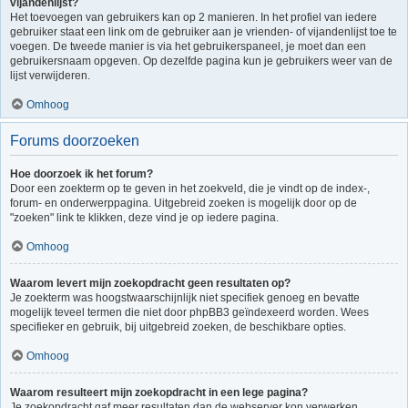
vijandenlijst?
Het toevoegen van gebruikers kan op 2 manieren. In het profiel van iedere
gebruiker staat een link om de gebruiker aan je vrienden- of vijandenlijst toe te
voegen. De tweede manier is via het gebruikerspaneel, je moet dan een
gebruikersnaam opgeven. Op dezelfde pagina kun je gebruikers weer van de
lijst verwijderen.
Omhoog
Forums doorzoeken
Hoe doorzoek ik het forum?
Door een zoekterm op te geven in het zoekveld, die je vindt op de index-,
forum- en onderwerppagina. Uitgebreid zoeken is mogelijk door op de
"zoeken" link te klikken, deze vind je op iedere pagina.
Omhoog
Waarom levert mijn zoekopdracht geen resultaten op?
Je zoekterm was hoogstwaarschijnlijk niet specifiek genoeg en bevatte
mogelijk teveel termen die niet door phpBB3 geïndexeerd worden. Wees
specifieker en gebruik, bij uitgebreid zoeken, de beschikbare opties.
Omhoog
Waarom resulteert mijn zoekopdracht in een lege pagina?
Je zoekopdracht gaf meer resultaten dan de webserver kon verwerken.