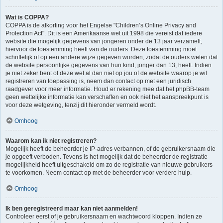
Wat is COPPA?
COPPA is de afkorting voor het Engelse "Children’s Online Privacy and
Protection Act". Dit is een Amerikaanse wet uit 1998 die vereist dat iedere
website die mogelijk gegevens van jongeren onder de 13 jaar verzamelt,
hiervoor de toestemming heeft van de ouders. Deze toestemming moet
schriftelijk of op een andere wijze gegeven worden, zodat de ouders weten dat
de website persoonlijke gegevens van hun kind, jonger dan 13, heeft. Indien
je niet zeker bent of deze wet al dan niet op jou of de website waarop je wil
registreren van toepassing is, neem dan contact op met een juridisch
raadgever voor meer informatie. Houd er rekening mee dat het phpBB-team
geen wettelijke informatie kan verschaffen en ook niet het aanspreekpunt is
voor deze wetgeving, tenzij dit hieronder vermeld wordt.
Omhoog
Waarom kan ik niet registreren?
Mogelijk heeft de beheerder je IP-adres verbannen, of de gebruikersnaam die
je opgeeft verboden. Tevens is het mogelijk dat de beheerder de registratie
mogelijkheid heeft uitgeschakeld om zo de registratie van nieuwe gebruikers
te voorkomen. Neem contact op met de beheerder voor verdere hulp.
Omhoog
Ik ben geregistreerd maar kan niet aanmelden!
Controleer eerst of je gebruikersnaam en wachtwoord kloppen. Indien ze