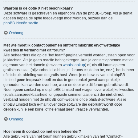
Waarom is de optie X niet beschikbaar?
Deze software is geschreven en eigendom van de phpBB-Groep. Als je denkt
dat een bepaalde optie toegevoegd moet worden, bezoek dan de
phpBB Ideeën sectie
.
Omhoog
Met wie moet ik contact opnemen omtrent misbruik en/of wettelijke
kwesties in verband met dit forum?
Alle beheerders die op de "het team"-pagina vermeld worden, staan open voor
je klachten. Als je geen reactie hebt gekregen, kun je contact opnemen met de
eigenaar van het domein (dmv een
whois lookup
) of, als dit forum op een
gratis host staat (bijvoorbeeld xsbb.nl, nl.forums.cc, dotbb.be, enz.), het beheer
of misbruik-afdeling van de gratis host. Wees je er bewust van dat phpBB
Limited
geen inspraak
heeft en dus in geen enkel geval aansprakelijk
gehouden kan worden over hoe, waar en door wie dit forum gebruikt wordt.
Neem
geen
contact op met phpBB Limited met vragen over wettelijke kwesties
(zoals aanspreekbaarheid, ongepaste commentaar, enz.) die
niet direct
verband
houden met de phpBB.com-website of de phpBB-software. Als je
phpBB Limited toch e-mailt over deze software die
gebruikt wordt door
derden
kun je een korte, of helemaal geen, reactie verwachten.
Omhoog
Hoe neem ik contact op met een beheerder?
Alle gebruikers van het forum kunnen gebruik maken van het “Contact”-