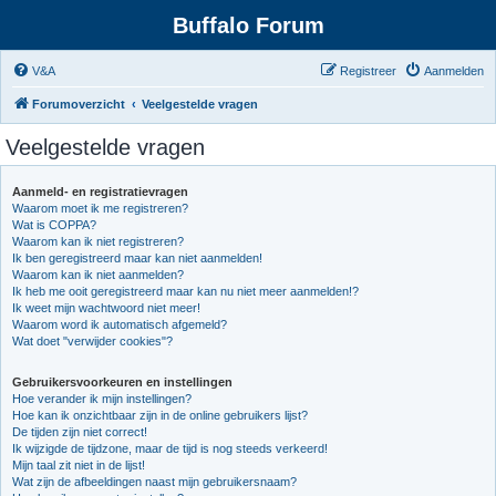
Buffalo Forum
V&A
Registreer
Aanmelden
Forumoverzicht
Veelgestelde vragen
Veelgestelde vragen
Aanmeld- en registratievragen
Waarom moet ik me registreren?
Wat is COPPA?
Waarom kan ik niet registreren?
Ik ben geregistreerd maar kan niet aanmelden!
Waarom kan ik niet aanmelden?
Ik heb me ooit geregistreerd maar kan nu niet meer aanmelden!?
Ik weet mijn wachtwoord niet meer!
Waarom word ik automatisch afgemeld?
Wat doet "verwijder cookies"?
Gebruikersvoorkeuren en instellingen
Hoe verander ik mijn instellingen?
Hoe kan ik onzichtbaar zijn in de online gebruikers lijst?
De tijden zijn niet correct!
Ik wijzigde de tijdzone, maar de tijd is nog steeds verkeerd!
Mijn taal zit niet in de lijst!
Wat zijn de afbeeldingen naast mijn gebruikersnaam?