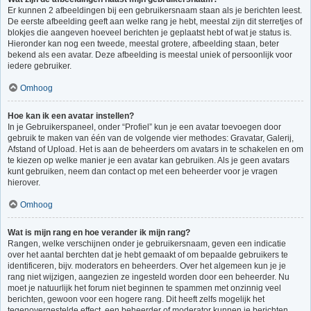
Er kunnen 2 afbeeldingen bij een gebruikersnaam staan als je berichten leest.
De eerste afbeelding geeft aan welke rang je hebt, meestal zijn dit sterretjes of
blokjes die aangeven hoeveel berichten je geplaatst hebt of wat je status is.
Hieronder kan nog een tweede, meestal grotere, afbeelding staan, beter
bekend als een avatar. Deze afbeelding is meestal uniek of persoonlijk voor
iedere gebruiker.
Omhoog
Hoe kan ik een avatar instellen?
In je Gebruikerspaneel, onder “Profiel” kun je een avatar toevoegen door
gebruik te maken van één van de volgende vier methodes: Gravatar, Galerij,
Afstand of Upload. Het is aan de beheerders om avatars in te schakelen en om
te kiezen op welke manier je een avatar kan gebruiken. Als je geen avatars
kunt gebruiken, neem dan contact op met een beheerder voor je vragen
hierover.
Omhoog
Wat is mijn rang en hoe verander ik mijn rang?
Rangen, welke verschijnen onder je gebruikersnaam, geven een indicatie
over het aantal berchten dat je hebt gemaakt of om bepaalde gebruikers te
identificeren, bijv. moderators en beheerders. Over het algemeen kun je je
rang niet wijzigen, aangezien ze ingesteld worden door een beheerder. Nu
moet je natuurlijk het forum niet beginnen te spammen met onzinnig veel
berichten, gewoon voor een hogere rang. Dit heeft zelfs mogelijk het
tegenovergestelde effect, een beheerder of moderator kunnen je berichten