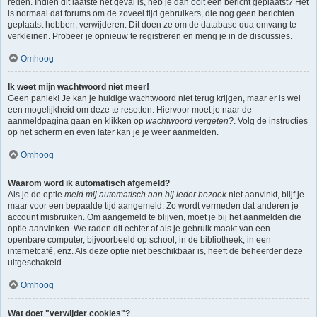
reden. Indien dit laatste het geval is, heb je dan ooit een bericht geplaatst? Het
is normaal dat forums om de zoveel tijd gebruikers, die nog geen berichten
geplaatst hebben, verwijderen. Dit doen ze om de database qua omvang te
verkleinen. Probeer je opnieuw te registreren en meng je in de discussies.
Omhoog
Ik weet mijn wachtwoord niet meer!
Geen paniek! Je kan je huidige wachtwoord niet terug krijgen, maar er is wel
een mogelijkheid om deze te resetten. Hiervoor moet je naar de
aanmeldpagina gaan en klikken op
wachtwoord vergeten?
. Volg de instructies
op het scherm en even later kan je je weer aanmelden.
Omhoog
Waarom word ik automatisch afgemeld?
Als je de optie
meld mij automatisch aan bij ieder bezoek
niet aanvinkt, blijf je
maar voor een bepaalde tijd aangemeld. Zo wordt vermeden dat anderen je
account misbruiken. Om aangemeld te blijven, moet je bij het aanmelden die
optie aanvinken. We raden dit echter af als je gebruik maakt van een
openbare computer, bijvoorbeeld op school, in de bibliotheek, in een
internetcafé, enz. Als deze optie niet beschikbaar is, heeft de beheerder deze
uitgeschakeld.
Omhoog
Wat doet "verwijder cookies"?