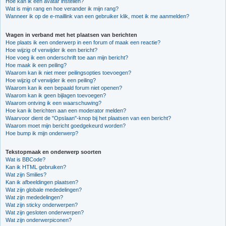
Hoe kan ik een avatar instellen?
Wat is mijn rang en hoe verander ik mijn rang?
Wanneer ik op de e-maillink van een gebruiker klik, moet ik me aanmelden?
Vragen in verband met het plaatsen van berichten
Hoe plaats ik een onderwerp in een forum of maak een reactie?
Hoe wijzig of verwijder ik een bericht?
Hoe voeg ik een onderschrift toe aan mijn bericht?
Hoe maak ik een peiling?
Waarom kan ik niet meer peilingsopties toevoegen?
Hoe wijzig of verwijder ik een peiling?
Waarom kan ik een bepaald forum niet openen?
Waarom kan ik geen bijlagen toevoegen?
Waarom ontving ik een waarschuwing?
Hoe kan ik berichten aan een moderator melden?
Waarvoor dient de "Opslaan"-knop bij het plaatsen van een bericht?
Waarom moet mijn bericht goedgekeurd worden?
Hoe bump ik mijn onderwerp?
Tekstopmaak en onderwerp soorten
Wat is BBCode?
Kan ik HTML gebruiken?
Wat zijn Smilies?
Kan ik afbeeldingen plaatsen?
Wat zijn globale mededelingen?
Wat zijn mededelingen?
Wat zijn sticky onderwerpen?
Wat zijn gesloten onderwerpen?
Wat zijn onderwerpiconen?