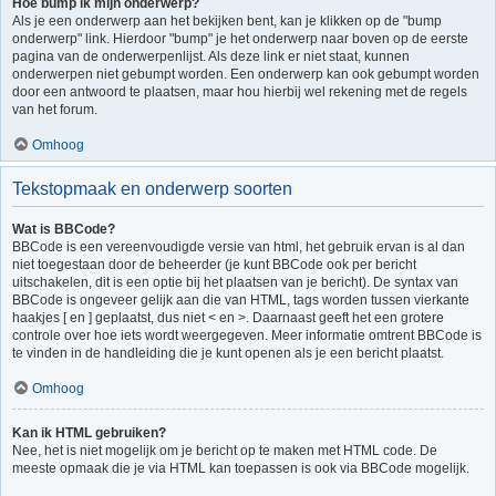
Hoe bump ik mijn onderwerp?
Als je een onderwerp aan het bekijken bent, kan je klikken op de "bump
onderwerp" link. Hierdoor "bump" je het onderwerp naar boven op de eerste
pagina van de onderwerpenlijst. Als deze link er niet staat, kunnen
onderwerpen niet gebumpt worden. Een onderwerp kan ook gebumpt worden
door een antwoord te plaatsen, maar hou hierbij wel rekening met de regels
van het forum.
Omhoog
Tekstopmaak en onderwerp soorten
Wat is BBCode?
BBCode is een vereenvoudigde versie van html, het gebruik ervan is al dan
niet toegestaan door de beheerder (je kunt BBCode ook per bericht
uitschakelen, dit is een optie bij het plaatsen van je bericht). De syntax van
BBCode is ongeveer gelijk aan die van HTML, tags worden tussen vierkante
haakjes [ en ] geplaatst, dus niet < en >. Daarnaast geeft het een grotere
controle over hoe iets wordt weergegeven. Meer informatie omtrent BBCode is
te vinden in de handleiding die je kunt openen als je een bericht plaatst.
Omhoog
Kan ik HTML gebruiken?
Nee, het is niet mogelijk om je bericht op te maken met HTML code. De
meeste opmaak die je via HTML kan toepassen is ook via BBCode mogelijk.