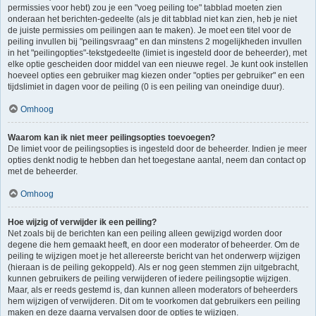
permissies voor hebt) zou je een "voeg peiling toe" tabblad moeten zien
onderaan het berichten-gedeelte (als je dit tabblad niet kan zien, heb je niet
de juiste permissies om peilingen aan te maken). Je moet een titel voor de
peiling invullen bij "peilingsvraag" en dan minstens 2 mogelijkheden invullen
in het "peilingopties"-tekstgedeelte (limiet is ingesteld door de beheerder), met
elke optie gescheiden door middel van een nieuwe regel. Je kunt ook instellen
hoeveel opties een gebruiker mag kiezen onder "opties per gebruiker" en een
tijdslimiet in dagen voor de peiling (0 is een peiling van oneindige duur).
Omhoog
Waarom kan ik niet meer peilingsopties toevoegen?
De limiet voor de peilingsopties is ingesteld door de beheerder. Indien je meer
opties denkt nodig te hebben dan het toegestane aantal, neem dan contact op
met de beheerder.
Omhoog
Hoe wijzig of verwijder ik een peiling?
Net zoals bij de berichten kan een peiling alleen gewijzigd worden door
degene die hem gemaakt heeft, en door een moderator of beheerder. Om de
peiling te wijzigen moet je het allereerste bericht van het onderwerp wijzigen
(hieraan is de peiling gekoppeld). Als er nog geen stemmen zijn uitgebracht,
kunnen gebruikers de peiling verwijderen of iedere peilingsoptie wijzigen.
Maar, als er reeds gestemd is, dan kunnen alleen moderators of beheerders
hem wijzigen of verwijderen. Dit om te voorkomen dat gebruikers een peiling
maken en deze daarna vervalsen door de opties te wijzigen.