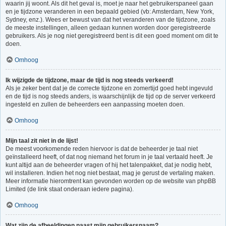
waarin jij woont. Als dit het geval is, moet je naar het gebruikerspaneel gaan
en je tijdzone veranderen in een bepaald gebied (vb: Amsterdam, New York,
Sydney, enz.). Wees er bewust van dat het veranderen van de tijdzone, zoals
de meeste instellingen, alleen gedaan kunnen worden door geregistreerde
gebruikers. Als je nog niet geregistreerd bent is dit een goed moment om dit te
doen.
Omhoog
Ik wijzigde de tijdzone, maar de tijd is nog steeds verkeerd!
Als je zeker bent dat je de correcte tijdzone en zomertijd goed hebt ingevuld
en de tijd is nog steeds anders, is waarschijnlijk de tijd op de server verkeerd
ingesteld en zullen de beheerders een aanpassing moeten doen.
Omhoog
Mijn taal zit niet in de lijst!
De meest voorkomende reden hiervoor is dat de beheerder je taal niet
geïnstalleerd heeft, of dat nog niemand het forum in je taal vertaald heeft. Je
kunt altijd aan de beheerder vragen of hij het talenpakket, dat je nodig hebt,
wil installeren. Indien het nog niet bestaat, mag je gerust de vertaling maken.
Meer informatie hieromtrent kan gevonden worden op de website van phpBB
Limited (de link staat onderaan iedere pagina).
Omhoog
Wat zijn de afbeeldingen naast mijn gebruikersnaam?