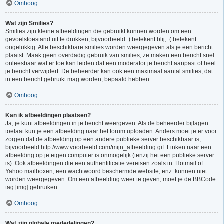
Omhoog
Wat zijn Smilies?
Smilies zijn kleine afbeeldingen die gebruikt kunnen worden om een
gevoelstoestand uit te drukken, bijvoorbeeld :) betekent blij, :( betekent
ongelukkig. Alle beschikbare smilies worden weergegeven als je een bericht
plaatst. Maak geen overdadig gebruik van smilies, ze maken een bericht snel
onleesbaar wat er toe kan leiden dat een moderator je bericht aanpast of heel
je bericht verwijdert. De beheerder kan ook een maximaal aantal smilies, dat
in een bericht gebruikt mag worden, bepaald hebben.
Omhoog
Kan ik afbeeldingen plaatsen?
Ja, je kunt afbeeldingen in je bericht weergeven. Als de beheerder bijlagen
toelaat kun je een afbeelding naar het forum uploaden. Anders moet je er voor
zorgen dat de afbeelding op een andere publieke server beschikbaar is,
bijvoorbeeld http://www.voorbeeld.com/mijn_afbeelding.gif. Linken naar een
afbeelding op je eigen computer is onmogelijk (tenzij het een publieke server
is). Ook afbeeldingen die een authentificatie vereisen zoals in: Hotmail of
Yahoo mailboxen, een wachtwoord beschermde website, enz. kunnen niet
worden weergegeven. Om een afbeelding weer te geven, moet je de BBCode
tag [img] gebruiken.
Omhoog
Wat zijn globale mededelingen?