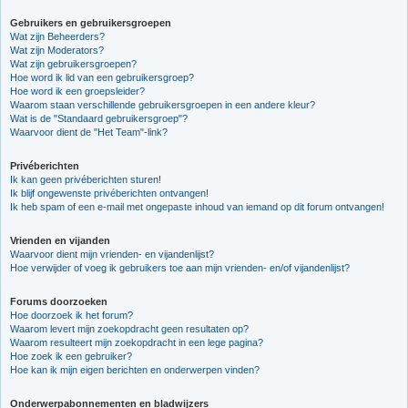
Gebruikers en gebruikersgroepen
Wat zijn Beheerders?
Wat zijn Moderators?
Wat zijn gebruikersgroepen?
Hoe word ik lid van een gebruikersgroep?
Hoe word ik een groepsleider?
Waarom staan verschillende gebruikersgroepen in een andere kleur?
Wat is de "Standaard gebruikersgroep"?
Waarvoor dient de "Het Team"-link?
Privéberichten
Ik kan geen privéberichten sturen!
Ik blijf ongewenste privéberichten ontvangen!
Ik heb spam of een e-mail met ongepaste inhoud van iemand op dit forum ontvangen!
Vrienden en vijanden
Waarvoor dient mijn vrienden- en vijandenlijst?
Hoe verwijder of voeg ik gebruikers toe aan mijn vrienden- en/of vijandenlijst?
Forums doorzoeken
Hoe doorzoek ik het forum?
Waarom levert mijn zoekopdracht geen resultaten op?
Waarom resulteert mijn zoekopdracht in een lege pagina?
Hoe zoek ik een gebruiker?
Hoe kan ik mijn eigen berichten en onderwerpen vinden?
Onderwerpabonnementen en bladwijzers