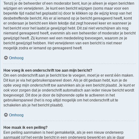
Tenzij je de beheerder of een moderator bent, kun je alleen je eigen berichten
wijzigen en verwijderen. Je kunt een bericht wijzigen (soms maar voor een
beperkte tijd nadat het geplaatst is) door te klikken op de
wijzig
knop van het
desbetreffende bericht. Als er al iemand op je bericht gereageerd heeft, komt
er onderaan je bericht een klein tekstje dat zegt hoeveel keer en wanneer je
het bericht voor het laatst je gewijzigd hebt. Dit zal niet verschijnen als nog
niemand gereageerd heeft, evenmin als een beheerder of moderator je bericht
gewijzigd heeft. Zij kunnen wel een mededeling toevoegen, waarom ze je
bericht gewijzigd hebben. Het verwijderen van een bericht is niet meer
mogelijk zodra er iemand op gereageerd heeft.
Omhoog
Hoe voeg ik een onderschrift toe aan mijn bericht?
Om een onderschrift aan je bericht toe te voegen, moet je er eerst één maken.
Dit kun je via het gebruikerspaneel doen. Als je dit gedaan hebt, kun je de
optie
voeg mijn onderschrift toe
aanvinken als je een bericht plaatst. Je kunt er
ook voor zorgen dat je onderschrift automatisch aan ieder nieuw bericht wordt
toegevoegd. Dit doe je door de bijhorende optie te activeren in het
gebruikerspaneel (het is nog altijd mogelijk om het onderschrift uit te
schakelen als je het bericht plaatst).
Omhoog
Hoe maak ik een peiling?
Een peiling aanmaken is heel gemakkelijk, als je een nieuw onderwerp
aanmaakt (of het eerste bericht in een onderwerp bewerkt en als je daar