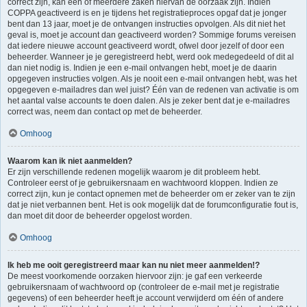
correct zijn, kan één of meerdere zaken hiervan de oorzaak zijn. Indien
COPPA geactiveerd is en je tijdens het registratieproces opgaf dat je jonger
bent dan 13 jaar, moet je de ontvangen instructies opvolgen. Als dit niet het
geval is, moet je account dan geactiveerd worden? Sommige forums vereisen
dat iedere nieuwe account geactiveerd wordt, ofwel door jezelf of door een
beheerder. Wanneer je je geregistreerd hebt, werd ook medegedeeld of dit al
dan niet nodig is. Indien je een e-mail ontvangen hebt, moet je de daarin
opgegeven instructies volgen. Als je nooit een e-mail ontvangen hebt, was het
opgegeven e-mailadres dan wel juist? Één van de redenen van activatie is om
het aantal valse accounts te doen dalen. Als je zeker bent dat je e-mailadres
correct was, neem dan contact op met de beheerder.
Omhoog
Waarom kan ik niet aanmelden?
Er zijn verschillende redenen mogelijk waarom je dit probleem hebt.
Controleer eerst of je gebruikersnaam en wachtwoord kloppen. Indien ze
correct zijn, kun je contact opnemen met de beheerder om er zeker van te zijn
dat je niet verbannen bent. Het is ook mogelijk dat de forumconfiguratie fout is,
dan moet dit door de beheerder opgelost worden.
Omhoog
Ik heb me ooit geregistreerd maar kan nu niet meer aanmelden!?
De meest voorkomende oorzaken hiervoor zijn: je gaf een verkeerde
gebruikersnaam of wachtwoord op (controleer de e-mail met je registratie
gegevens) of een beheerder heeft je account verwijderd om één of andere