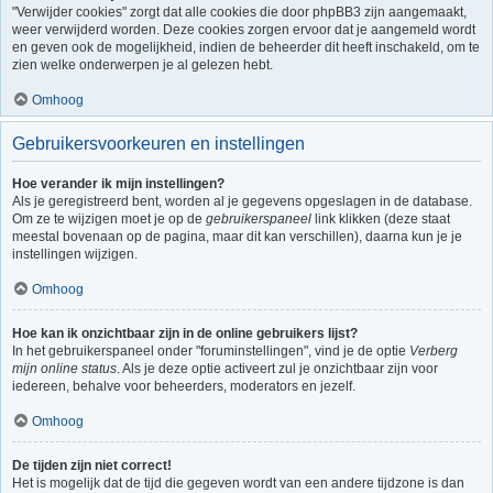
"Verwijder cookies" zorgt dat alle cookies die door phpBB3 zijn aangemaakt,
weer verwijderd worden. Deze cookies zorgen ervoor dat je aangemeld wordt
en geven ook de mogelijkheid, indien de beheerder dit heeft inschakeld, om te
zien welke onderwerpen je al gelezen hebt.
Omhoog
Gebruikersvoorkeuren en instellingen
Hoe verander ik mijn instellingen?
Als je geregistreerd bent, worden al je gegevens opgeslagen in de database.
Om ze te wijzigen moet je op de
gebruikerspaneel
link klikken (deze staat
meestal bovenaan op de pagina, maar dit kan verschillen), daarna kun je je
instellingen wijzigen.
Omhoog
Hoe kan ik onzichtbaar zijn in de online gebruikers lijst?
In het gebruikerspaneel onder "foruminstellingen", vind je de optie
Verberg
mijn online status
. Als je deze optie activeert zul je onzichtbaar zijn voor
iedereen, behalve voor beheerders, moderators en jezelf.
Omhoog
De tijden zijn niet correct!
Het is mogelijk dat de tijd die gegeven wordt van een andere tijdzone is dan