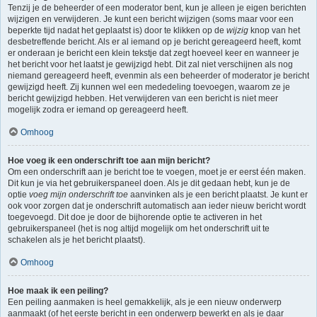
Tenzij je de beheerder of een moderator bent, kun je alleen je eigen berichten
wijzigen en verwijderen. Je kunt een bericht wijzigen (soms maar voor een
beperkte tijd nadat het geplaatst is) door te klikken op de
wijzig
knop van het
desbetreffende bericht. Als er al iemand op je bericht gereageerd heeft, komt
er onderaan je bericht een klein tekstje dat zegt hoeveel keer en wanneer je
het bericht voor het laatst je gewijzigd hebt. Dit zal niet verschijnen als nog
niemand gereageerd heeft, evenmin als een beheerder of moderator je bericht
gewijzigd heeft. Zij kunnen wel een mededeling toevoegen, waarom ze je
bericht gewijzigd hebben. Het verwijderen van een bericht is niet meer
mogelijk zodra er iemand op gereageerd heeft.
Omhoog
Hoe voeg ik een onderschrift toe aan mijn bericht?
Om een onderschrift aan je bericht toe te voegen, moet je er eerst één maken.
Dit kun je via het gebruikerspaneel doen. Als je dit gedaan hebt, kun je de
optie
voeg mijn onderschrift toe
aanvinken als je een bericht plaatst. Je kunt er
ook voor zorgen dat je onderschrift automatisch aan ieder nieuw bericht wordt
toegevoegd. Dit doe je door de bijhorende optie te activeren in het
gebruikerspaneel (het is nog altijd mogelijk om het onderschrift uit te
schakelen als je het bericht plaatst).
Omhoog
Hoe maak ik een peiling?
Een peiling aanmaken is heel gemakkelijk, als je een nieuw onderwerp
aanmaakt (of het eerste bericht in een onderwerp bewerkt en als je daar