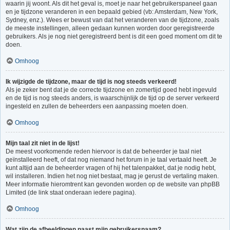
waarin jij woont. Als dit het geval is, moet je naar het gebruikerspaneel gaan
en je tijdzone veranderen in een bepaald gebied (vb: Amsterdam, New York,
Sydney, enz.). Wees er bewust van dat het veranderen van de tijdzone, zoals
de meeste instellingen, alleen gedaan kunnen worden door geregistreerde
gebruikers. Als je nog niet geregistreerd bent is dit een goed moment om dit te
doen.
Omhoog
Ik wijzigde de tijdzone, maar de tijd is nog steeds verkeerd!
Als je zeker bent dat je de correcte tijdzone en zomertijd goed hebt ingevuld
en de tijd is nog steeds anders, is waarschijnlijk de tijd op de server verkeerd
ingesteld en zullen de beheerders een aanpassing moeten doen.
Omhoog
Mijn taal zit niet in de lijst!
De meest voorkomende reden hiervoor is dat de beheerder je taal niet
geïnstalleerd heeft, of dat nog niemand het forum in je taal vertaald heeft. Je
kunt altijd aan de beheerder vragen of hij het talenpakket, dat je nodig hebt,
wil installeren. Indien het nog niet bestaat, mag je gerust de vertaling maken.
Meer informatie hieromtrent kan gevonden worden op de website van phpBB
Limited (de link staat onderaan iedere pagina).
Omhoog
Wat zijn de afbeeldingen naast mijn gebruikersnaam?