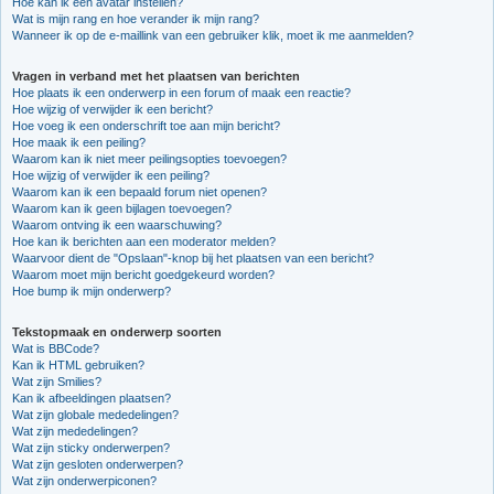
Hoe kan ik een avatar instellen?
Wat is mijn rang en hoe verander ik mijn rang?
Wanneer ik op de e-maillink van een gebruiker klik, moet ik me aanmelden?
Vragen in verband met het plaatsen van berichten
Hoe plaats ik een onderwerp in een forum of maak een reactie?
Hoe wijzig of verwijder ik een bericht?
Hoe voeg ik een onderschrift toe aan mijn bericht?
Hoe maak ik een peiling?
Waarom kan ik niet meer peilingsopties toevoegen?
Hoe wijzig of verwijder ik een peiling?
Waarom kan ik een bepaald forum niet openen?
Waarom kan ik geen bijlagen toevoegen?
Waarom ontving ik een waarschuwing?
Hoe kan ik berichten aan een moderator melden?
Waarvoor dient de "Opslaan"-knop bij het plaatsen van een bericht?
Waarom moet mijn bericht goedgekeurd worden?
Hoe bump ik mijn onderwerp?
Tekstopmaak en onderwerp soorten
Wat is BBCode?
Kan ik HTML gebruiken?
Wat zijn Smilies?
Kan ik afbeeldingen plaatsen?
Wat zijn globale mededelingen?
Wat zijn mededelingen?
Wat zijn sticky onderwerpen?
Wat zijn gesloten onderwerpen?
Wat zijn onderwerpiconen?