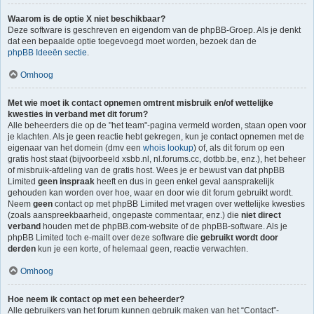
Waarom is de optie X niet beschikbaar?
Deze software is geschreven en eigendom van de phpBB-Groep. Als je denkt
dat een bepaalde optie toegevoegd moet worden, bezoek dan de
phpBB Ideeën sectie
.
Omhoog
Met wie moet ik contact opnemen omtrent misbruik en/of wettelijke
kwesties in verband met dit forum?
Alle beheerders die op de "het team"-pagina vermeld worden, staan open voor
je klachten. Als je geen reactie hebt gekregen, kun je contact opnemen met de
eigenaar van het domein (dmv een
whois lookup
) of, als dit forum op een
gratis host staat (bijvoorbeeld xsbb.nl, nl.forums.cc, dotbb.be, enz.), het beheer
of misbruik-afdeling van de gratis host. Wees je er bewust van dat phpBB
Limited
geen inspraak
heeft en dus in geen enkel geval aansprakelijk
gehouden kan worden over hoe, waar en door wie dit forum gebruikt wordt.
Neem
geen
contact op met phpBB Limited met vragen over wettelijke kwesties
(zoals aanspreekbaarheid, ongepaste commentaar, enz.) die
niet direct
verband
houden met de phpBB.com-website of de phpBB-software. Als je
phpBB Limited toch e-mailt over deze software die
gebruikt wordt door
derden
kun je een korte, of helemaal geen, reactie verwachten.
Omhoog
Hoe neem ik contact op met een beheerder?
Alle gebruikers van het forum kunnen gebruik maken van het “Contact”-