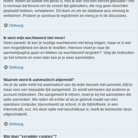
reden. Indien dit laatste het geval is, heb je dan ooit een bericht geplaatst? Het
is normaal dat forums om de zoveel tijd gebruikers, die nog geen berichten
geplaatst hebben, verwijderen. Dit doen ze om de database qua omvang te
verkleinen. Probeer je opnieuw te registreren en meng je in de discussies.
Omhoog
Ik weet mijn wachtwoord niet meer!
Geen paniek! Je kan je huidige wachtwoord niet terug krijgen, maar er is wel
een mogelijkheid om deze te resetten. Hiervoor moet je naar de
aanmeldpagina gaan en klikken op
wachtwoord vergeten?
. Volg de instructies
op het scherm en even later kan je je weer aanmelden.
Omhoog
Waarom word ik automatisch afgemeld?
Als je de optie
meld mij automatisch aan bij ieder bezoek
niet aanvinkt, blijf je
maar voor een bepaalde tijd aangemeld. Zo wordt vermeden dat anderen je
account misbruiken. Om aangemeld te blijven, moet je bij het aanmelden die
optie aanvinken. We raden dit echter af als je gebruik maakt van een
openbare computer, bijvoorbeeld op school, in de bibliotheek, in een
internetcafé, enz. Als deze optie niet beschikbaar is, heeft de beheerder deze
uitgeschakeld.
Omhoog
Wat doet "verwijder cookies"?