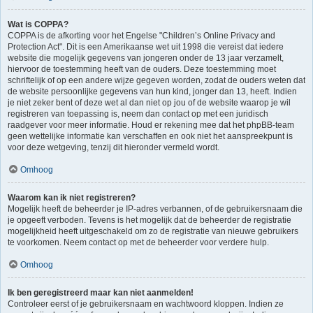
Wat is COPPA?
COPPA is de afkorting voor het Engelse "Children’s Online Privacy and
Protection Act". Dit is een Amerikaanse wet uit 1998 die vereist dat iedere
website die mogelijk gegevens van jongeren onder de 13 jaar verzamelt,
hiervoor de toestemming heeft van de ouders. Deze toestemming moet
schriftelijk of op een andere wijze gegeven worden, zodat de ouders weten dat
de website persoonlijke gegevens van hun kind, jonger dan 13, heeft. Indien
je niet zeker bent of deze wet al dan niet op jou of de website waarop je wil
registreren van toepassing is, neem dan contact op met een juridisch
raadgever voor meer informatie. Houd er rekening mee dat het phpBB-team
geen wettelijke informatie kan verschaffen en ook niet het aanspreekpunt is
voor deze wetgeving, tenzij dit hieronder vermeld wordt.
Omhoog
Waarom kan ik niet registreren?
Mogelijk heeft de beheerder je IP-adres verbannen, of de gebruikersnaam die
je opgeeft verboden. Tevens is het mogelijk dat de beheerder de registratie
mogelijkheid heeft uitgeschakeld om zo de registratie van nieuwe gebruikers
te voorkomen. Neem contact op met de beheerder voor verdere hulp.
Omhoog
Ik ben geregistreerd maar kan niet aanmelden!
Controleer eerst of je gebruikersnaam en wachtwoord kloppen. Indien ze