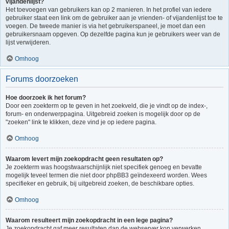
vijandenlijst?
Het toevoegen van gebruikers kan op 2 manieren. In het profiel van iedere
gebruiker staat een link om de gebruiker aan je vrienden- of vijandenlijst toe te
voegen. De tweede manier is via het gebruikerspaneel, je moet dan een
gebruikersnaam opgeven. Op dezelfde pagina kun je gebruikers weer van de
lijst verwijderen.
Omhoog
Forums doorzoeken
Hoe doorzoek ik het forum?
Door een zoekterm op te geven in het zoekveld, die je vindt op de index-,
forum- en onderwerppagina. Uitgebreid zoeken is mogelijk door op de
"zoeken" link te klikken, deze vind je op iedere pagina.
Omhoog
Waarom levert mijn zoekopdracht geen resultaten op?
Je zoekterm was hoogstwaarschijnlijk niet specifiek genoeg en bevatte
mogelijk teveel termen die niet door phpBB3 geïndexeerd worden. Wees
specifieker en gebruik, bij uitgebreid zoeken, de beschikbare opties.
Omhoog
Waarom resulteert mijn zoekopdracht in een lege pagina?
Je zoekopdracht gaf meer resultaten dan de webserver kon verwerken.