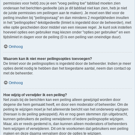
permissies voor hebt) zou je een "voeg peiling toe" tabblad moeten zien
onderaan het berichten-gedeelte (als je dit tabblad niet kan zien, heb je niet
de juiste permissies om peilingen aan te maken). Je moet een titel voor de
peiling invullen bij "peilingsvraag" en dan minstens 2 mogelijkheden invullen
in het "peilingopties"-tekstgedeelte (limiet is ingesteld door de beheerder), met
elke optie gescheiden door middel van een nieuwe regel. Je kunt ook instellen
hoeveel opties een gebruiker mag kiezen onder "opties per gebruiker" en een
tijdslimiet in dagen voor de peiling (0 is een peiling van oneindige duur).
Omhoog
Waarom kan ik niet meer peilingsopties toevoegen?
De limiet voor de peilingsopties is ingesteld door de beheerder. Indien je meer
opties denkt nodig te hebben dan het toegestane aantal, neem dan contact op
met de beheerder.
Omhoog
Hoe wijzig of verwijder ik een peiling?
Net zoals bij de berichten kan een peiling alleen gewijzigd worden door
degene die hem gemaakt heeft, en door een moderator of beheerder. Om de
peiling te wijzigen moet je het allereerste bericht van het onderwerp wijzigen
(hieraan is de peiling gekoppeld). Als er nog geen stemmen zijn uitgebracht,
kunnen gebruikers de peiling verwijderen of iedere peilingsoptie wijzigen.
Maar, als er reeds gestemd is, dan kunnen alleen moderators of beheerders
hem wijzigen of verwijderen. Dit om te voorkomen dat gebruikers een peiling
maken en deze daarna vervalsen door de opties te wijzigen.