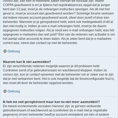
correct zijn, kan één of meerdere zaken hiervan de oorzaak zijn. Indien
COPPA geactiveerd is en je tijdens het registratieproces opgaf dat je jonger
bent dan 13 jaar, moet je de ontvangen instructies opvolgen. Als dit niet het
geval is, moet je account dan geactiveerd worden? Sommige forums vereisen
dat iedere nieuwe account geactiveerd wordt, ofwel door jezelf of door een
beheerder. Wanneer je je geregistreerd hebt, werd ook medegedeeld of dit al
dan niet nodig is. Indien je een e-mail ontvangen hebt, moet je de daarin
opgegeven instructies volgen. Als je nooit een e-mail ontvangen hebt, was het
opgegeven e-mailadres dan wel juist? Één van de redenen van activatie is om
het aantal valse accounts te doen dalen. Als je zeker bent dat je e-mailadres
correct was, neem dan contact op met de beheerder.
Omhoog
Waarom kan ik niet aanmelden?
Er zijn verschillende redenen mogelijk waarom je dit probleem hebt.
Controleer eerst of je gebruikersnaam en wachtwoord kloppen. Indien ze
correct zijn, kun je contact opnemen met de beheerder om er zeker van te zijn
dat je niet verbannen bent. Het is ook mogelijk dat de forumconfiguratie fout is,
dan moet dit door de beheerder opgelost worden.
Omhoog
Ik heb me ooit geregistreerd maar kan nu niet meer aanmelden!?
De meest voorkomende oorzaken hiervoor zijn: je gaf een verkeerde
gebruikersnaam of wachtwoord op (controleer de e-mail met je registratie
gegevens) of een beheerder heeft je account verwijderd om één of andere