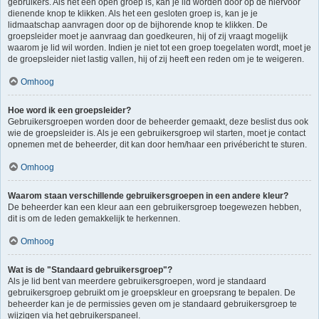
gebruikers. Als het een open groep is, kan je lid worden door op de hiervoor
dienende knop te klikken. Als het een gesloten groep is, kan je je
lidmaatschap aanvragen door op de bijhorende knop te klikken. De
groepsleider moet je aanvraag dan goedkeuren, hij of zij vraagt mogelijk
waarom je lid wil worden. Indien je niet tot een groep toegelaten wordt, moet je
de groepsleider niet lastig vallen, hij of zij heeft een reden om je te weigeren.
Omhoog
Hoe word ik een groepsleider?
Gebruikersgroepen worden door de beheerder gemaakt, deze beslist dus ook
wie de groepsleider is. Als je een gebruikersgroep wil starten, moet je contact
opnemen met de beheerder, dit kan door hem/haar een privébericht te sturen.
Omhoog
Waarom staan verschillende gebruikersgroepen in een andere kleur?
De beheerder kan een kleur aan een gebruikersgroep toegewezen hebben,
dit is om de leden gemakkelijk te herkennen.
Omhoog
Wat is de "Standaard gebruikersgroep"?
Als je lid bent van meerdere gebruikersgroepen, word je standaard
gebruikersgroep gebruikt om je groepskleur en groepsrang te bepalen. De
beheerder kan je de permissies geven om je standaard gebruikersgroep te
wijzigen via het gebruikerspaneel.