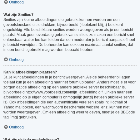
Omhoog
Wat zijn Smilies?
Smilies zijn kleine afbeeldingen die gebruikt kunnen worden om een
gevoelstoestand uit te drukken, bijvoorbeeld :) betekent blij, :( betekent
ongelukkig. Alle beschikbare smilies worden weergegeven als je een bericht
plaatst. Maak geen overdadig gebruik van smilies, ze maken een bericht snel
onleesbaar wat er toe kan leiden dat een moderator je bericht aanpast of heel
je bericht verwijdert. De beheerder kan ook een maximaal aantal smilies, dat
in een bericht gebruikt mag worden, bepaald hebben.
Omhoog
Kan ik afbeeldingen plaatsen?
Ja, je kunt afbeeldingen in je bericht weergeven. Als de beheerder bijlagen
toelaat kun je een afbeelding naar het forum uploaden. Anders moet je er voor
zorgen dat de afbeelding op een andere publieke server beschikbaar is,
bijvoorbeeld http://www.voorbeeld.com/mijn_afbeelding.gif. Linken naar een
afbeelding op je eigen computer is onmogelijk (tenzij het een publieke server
is). Ook afbeeldingen die een authentificatie vereisen zoals in: Hotmail of
Yahoo mailboxen, een wachtwoord beschermde website, enz. kunnen niet
worden weergegeven. Om een afbeelding weer te geven, moet je de BBCode
tag [img] gebruiken.
Omhoog
Wat zijn globale mededelingen?