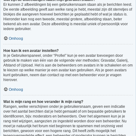
Er kunnen 2 afbeeldingen bij een gebruikersnaam staan als je berichten leest.
De eerste afbeelding geeft aan welke rang je hebt, meestal zijn dit sterretjes of
blokjes die aangeven hoeveel berichten je geplaatst hebt of wat je status is.
Hieronder kan nog een tweede, meestal grotere, afbeelding staan, beter
bekend als een avatar. Deze afbeelding is meestal uniek of persoonlijk voor
iedere gebruiker.
Omhoog
Hoe kan ik een avatar instellen?
In je Gebruikerspaneel, onder “Profiel” kun je een avatar toevoegen door
gebruik te maken van één van de volgende vier methodes: Gravatar, Galerij,
Afstand of Upload. Het is aan de beheerders om avatars in te schakelen en om
te kiezen op welke manier je een avatar kan gebruiken. Als je geen avatars
kunt gebruiken, neem dan contact op met een beheerder voor je vragen
hierover.
Omhoog
Wat is mijn rang en hoe verander ik mijn rang?
Rangen, welke verschijnen onder je gebruikersnaam, geven een indicatie
over het aantal berchten dat je hebt gemaakt of om bepaalde gebruikers te
identificeren, bijv. moderators en beheerders. Over het algemeen kun je je
rang niet wijzigen, aangezien ze ingesteld worden door een beheerder. Nu
moet je natuurlijk het forum niet beginnen te spammen met onzinnig veel
berichten, gewoon voor een hogere rang. Dit heeft zelfs mogelijk het
tegenovergestelde effect, een beheerder of moderator kunnen je berichten