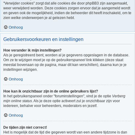
"Verwijder cookies" zorgt dat alle cookies die door phpBB3 zijn aangemaakt,
weer verwijderd worden. Deze cookies zorgen ervoor dat je aangemeld wordt
en geven ook de mogelijkheid, indien de beheerder dit heeft inschakeld, om te
zien welke onderwerpen je al gelezen hebt.
Omhoog
Gebruikersvoorkeuren en instellingen
Hoe verander ik mijn instellingen?
Als je geregistreerd bent, worden al je gegevens opgeslagen in de database.
Om ze te wijzigen moet je op de
gebruikerspaneel
link klikken (deze staat
meestal bovenaan op de pagina, maar dit kan verschillen), daarna kun je je
instellingen wijzigen.
Omhoog
Hoe kan ik onzichtbaar zijn in de online gebruikers lijst?
In het gebruikerspaneel onder "foruminstellingen", vind je de optie
Verberg
mijn online status
. Als je deze optie activeert zul je onzichtbaar zijn voor
iedereen, behalve voor beheerders, moderators en jezelf.
Omhoog
De tijden zijn niet correct!
Het is mogelijk dat de tijd die gegeven wordt van een andere tijdzone is dan