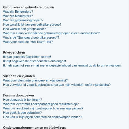
Gebruikers en gebruikersgroepen
Wat zijn Beheerders?
Wat zijn Moderators?
Wat zijn gebruikersgroepen?
Hoe word ik lid van een gebruikersgroep?
Hoe word ik een groepsleider?
Waarom staan verschillende gebruikersgroepen in een andere kleur?
Wat is de "Standaard gebruikersgroep"?
Waarvoor dient de "Het Team"-link?
Privéberichten
Ik kan geen privéberichten sturen!
Ik blijf ongewenste privéberichten ontvangen!
Ik heb spam of een e-mail met ongepaste inhoud van iemand op dit forum ontvangen!
Vrienden en vijanden
Waarvoor dient mijn vrienden- en vijandenlijst?
Hoe verwijder of voeg ik gebruikers toe aan mijn vrienden- en/of vijandenlijst?
Forums doorzoeken
Hoe doorzoek ik het forum?
Waarom levert mijn zoekopdracht geen resultaten op?
Waarom resulteert mijn zoekopdracht in een lege pagina?
Hoe zoek ik een gebruiker?
Hoe kan ik mijn eigen berichten en onderwerpen vinden?
Onderwerpabonnementen en bladwijzers