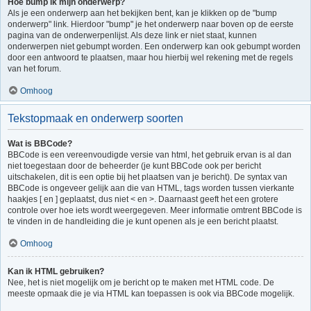
Hoe bump ik mijn onderwerp?
Als je een onderwerp aan het bekijken bent, kan je klikken op de "bump
onderwerp" link. Hierdoor "bump" je het onderwerp naar boven op de eerste
pagina van de onderwerpenlijst. Als deze link er niet staat, kunnen
onderwerpen niet gebumpt worden. Een onderwerp kan ook gebumpt worden
door een antwoord te plaatsen, maar hou hierbij wel rekening met de regels
van het forum.
Omhoog
Tekstopmaak en onderwerp soorten
Wat is BBCode?
BBCode is een vereenvoudigde versie van html, het gebruik ervan is al dan
niet toegestaan door de beheerder (je kunt BBCode ook per bericht
uitschakelen, dit is een optie bij het plaatsen van je bericht). De syntax van
BBCode is ongeveer gelijk aan die van HTML, tags worden tussen vierkante
haakjes [ en ] geplaatst, dus niet < en >. Daarnaast geeft het een grotere
controle over hoe iets wordt weergegeven. Meer informatie omtrent BBCode is
te vinden in de handleiding die je kunt openen als je een bericht plaatst.
Omhoog
Kan ik HTML gebruiken?
Nee, het is niet mogelijk om je bericht op te maken met HTML code. De
meeste opmaak die je via HTML kan toepassen is ook via BBCode mogelijk.