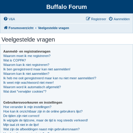
Buffalo Forum
V&A
Registreer
Aanmelden
Forumoverzicht
Veelgestelde vragen
Veelgestelde vragen
Aanmeld- en registratievragen
Waarom moet ik me registreren?
Wat is COPPA?
Waarom kan ik niet registreren?
Ik ben geregistreerd maar kan niet aanmelden!
Waarom kan ik niet aanmelden?
Ik heb me ooit geregistreerd maar kan nu niet meer aanmelden!?
Ik weet mijn wachtwoord niet meer!
Waarom word ik automatisch afgemeld?
Wat doet "verwijder cookies"?
Gebruikersvoorkeuren en instellingen
Hoe verander ik mijn instellingen?
Hoe kan ik onzichtbaar zijn in de online gebruikers lijst?
De tijden zijn niet correct!
Ik wijzigde de tijdzone, maar de tijd is nog steeds verkeerd!
Mijn taal zit niet in de lijst!
Wat zijn de afbeeldingen naast mijn gebruikersnaam?