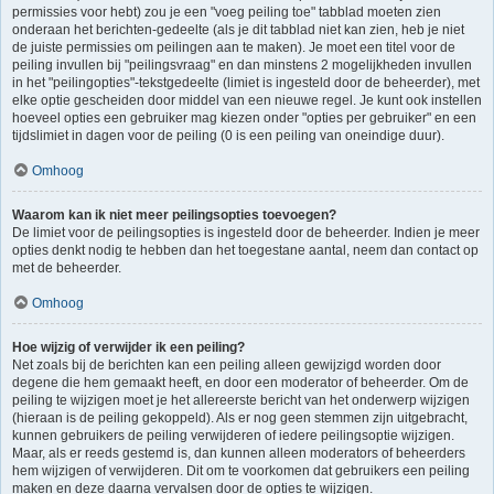
permissies voor hebt) zou je een "voeg peiling toe" tabblad moeten zien
onderaan het berichten-gedeelte (als je dit tabblad niet kan zien, heb je niet
de juiste permissies om peilingen aan te maken). Je moet een titel voor de
peiling invullen bij "peilingsvraag" en dan minstens 2 mogelijkheden invullen
in het "peilingopties"-tekstgedeelte (limiet is ingesteld door de beheerder), met
elke optie gescheiden door middel van een nieuwe regel. Je kunt ook instellen
hoeveel opties een gebruiker mag kiezen onder "opties per gebruiker" en een
tijdslimiet in dagen voor de peiling (0 is een peiling van oneindige duur).
Omhoog
Waarom kan ik niet meer peilingsopties toevoegen?
De limiet voor de peilingsopties is ingesteld door de beheerder. Indien je meer
opties denkt nodig te hebben dan het toegestane aantal, neem dan contact op
met de beheerder.
Omhoog
Hoe wijzig of verwijder ik een peiling?
Net zoals bij de berichten kan een peiling alleen gewijzigd worden door
degene die hem gemaakt heeft, en door een moderator of beheerder. Om de
peiling te wijzigen moet je het allereerste bericht van het onderwerp wijzigen
(hieraan is de peiling gekoppeld). Als er nog geen stemmen zijn uitgebracht,
kunnen gebruikers de peiling verwijderen of iedere peilingsoptie wijzigen.
Maar, als er reeds gestemd is, dan kunnen alleen moderators of beheerders
hem wijzigen of verwijderen. Dit om te voorkomen dat gebruikers een peiling
maken en deze daarna vervalsen door de opties te wijzigen.