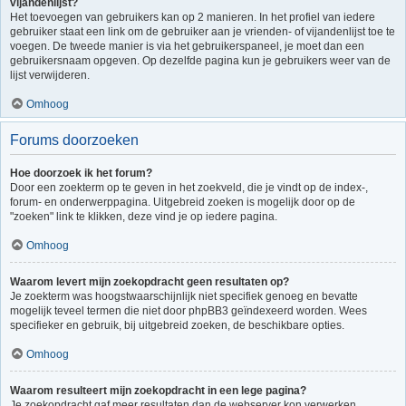
vijandenlijst?
Het toevoegen van gebruikers kan op 2 manieren. In het profiel van iedere
gebruiker staat een link om de gebruiker aan je vrienden- of vijandenlijst toe te
voegen. De tweede manier is via het gebruikerspaneel, je moet dan een
gebruikersnaam opgeven. Op dezelfde pagina kun je gebruikers weer van de
lijst verwijderen.
Omhoog
Forums doorzoeken
Hoe doorzoek ik het forum?
Door een zoekterm op te geven in het zoekveld, die je vindt op de index-,
forum- en onderwerppagina. Uitgebreid zoeken is mogelijk door op de
"zoeken" link te klikken, deze vind je op iedere pagina.
Omhoog
Waarom levert mijn zoekopdracht geen resultaten op?
Je zoekterm was hoogstwaarschijnlijk niet specifiek genoeg en bevatte
mogelijk teveel termen die niet door phpBB3 geïndexeerd worden. Wees
specifieker en gebruik, bij uitgebreid zoeken, de beschikbare opties.
Omhoog
Waarom resulteert mijn zoekopdracht in een lege pagina?
Je zoekopdracht gaf meer resultaten dan de webserver kon verwerken.