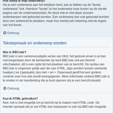
Hoe bump ik mijn onderwerp?
Als je een onderwerp aan het bekijken bent, kan je klikken op de "bump
onderwerp" link. Hierdoor "bump" je het onderwerp naar boven op de eerste
pagina van de onderwerpenlijst. Als deze link er niet staat, kunnen
onderwerpen niet gebumpt worden. Een onderwerp kan ook gebumpt worden
door een antwoord te plaatsen, maar hou hierbij wel rekening met de regels
van het forum.
Omhoog
Tekstopmaak en onderwerp soorten
Wat is BBCode?
BBCode is een vereenvoudigde versie van html, het gebruik ervan is al dan
niet toegestaan door de beheerder (je kunt BBCode ook per bericht
uitschakelen, dit is een optie bij het plaatsen van je bericht). De syntax van
BBCode is ongeveer gelijk aan die van HTML, tags worden tussen vierkante
haakjes [ en ] geplaatst, dus niet < en >. Daarnaast geeft het een grotere
controle over hoe iets wordt weergegeven. Meer informatie omtrent BBCode is
te vinden in de handleiding die je kunt openen als je een bericht plaatst.
Omhoog
Kan ik HTML gebruiken?
Nee, het is niet mogelijk om je bericht op te maken met HTML code. De
meeste opmaak die je via HTML kan toepassen is ook via BBCode mogelijk.