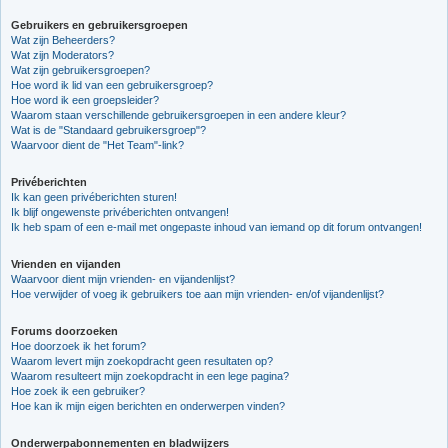
Gebruikers en gebruikersgroepen
Wat zijn Beheerders?
Wat zijn Moderators?
Wat zijn gebruikersgroepen?
Hoe word ik lid van een gebruikersgroep?
Hoe word ik een groepsleider?
Waarom staan verschillende gebruikersgroepen in een andere kleur?
Wat is de "Standaard gebruikersgroep"?
Waarvoor dient de "Het Team"-link?
Privéberichten
Ik kan geen privéberichten sturen!
Ik blijf ongewenste privéberichten ontvangen!
Ik heb spam of een e-mail met ongepaste inhoud van iemand op dit forum ontvangen!
Vrienden en vijanden
Waarvoor dient mijn vrienden- en vijandenlijst?
Hoe verwijder of voeg ik gebruikers toe aan mijn vrienden- en/of vijandenlijst?
Forums doorzoeken
Hoe doorzoek ik het forum?
Waarom levert mijn zoekopdracht geen resultaten op?
Waarom resulteert mijn zoekopdracht in een lege pagina?
Hoe zoek ik een gebruiker?
Hoe kan ik mijn eigen berichten en onderwerpen vinden?
Onderwerpabonnementen en bladwijzers