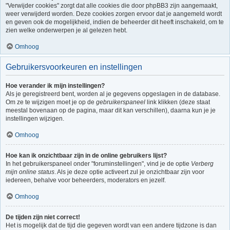
"Verwijder cookies" zorgt dat alle cookies die door phpBB3 zijn aangemaakt,
weer verwijderd worden. Deze cookies zorgen ervoor dat je aangemeld wordt
en geven ook de mogelijkheid, indien de beheerder dit heeft inschakeld, om te
zien welke onderwerpen je al gelezen hebt.
Omhoog
Gebruikersvoorkeuren en instellingen
Hoe verander ik mijn instellingen?
Als je geregistreerd bent, worden al je gegevens opgeslagen in de database.
Om ze te wijzigen moet je op de
gebruikerspaneel
link klikken (deze staat
meestal bovenaan op de pagina, maar dit kan verschillen), daarna kun je je
instellingen wijzigen.
Omhoog
Hoe kan ik onzichtbaar zijn in de online gebruikers lijst?
In het gebruikerspaneel onder "foruminstellingen", vind je de optie
Verberg
mijn online status
. Als je deze optie activeert zul je onzichtbaar zijn voor
iedereen, behalve voor beheerders, moderators en jezelf.
Omhoog
De tijden zijn niet correct!
Het is mogelijk dat de tijd die gegeven wordt van een andere tijdzone is dan