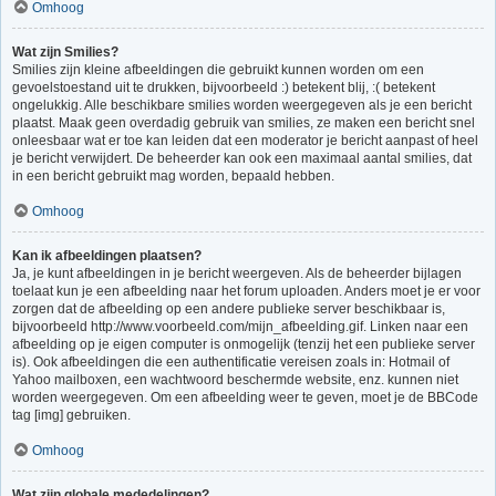
Omhoog
Wat zijn Smilies?
Smilies zijn kleine afbeeldingen die gebruikt kunnen worden om een
gevoelstoestand uit te drukken, bijvoorbeeld :) betekent blij, :( betekent
ongelukkig. Alle beschikbare smilies worden weergegeven als je een bericht
plaatst. Maak geen overdadig gebruik van smilies, ze maken een bericht snel
onleesbaar wat er toe kan leiden dat een moderator je bericht aanpast of heel
je bericht verwijdert. De beheerder kan ook een maximaal aantal smilies, dat
in een bericht gebruikt mag worden, bepaald hebben.
Omhoog
Kan ik afbeeldingen plaatsen?
Ja, je kunt afbeeldingen in je bericht weergeven. Als de beheerder bijlagen
toelaat kun je een afbeelding naar het forum uploaden. Anders moet je er voor
zorgen dat de afbeelding op een andere publieke server beschikbaar is,
bijvoorbeeld http://www.voorbeeld.com/mijn_afbeelding.gif. Linken naar een
afbeelding op je eigen computer is onmogelijk (tenzij het een publieke server
is). Ook afbeeldingen die een authentificatie vereisen zoals in: Hotmail of
Yahoo mailboxen, een wachtwoord beschermde website, enz. kunnen niet
worden weergegeven. Om een afbeelding weer te geven, moet je de BBCode
tag [img] gebruiken.
Omhoog
Wat zijn globale mededelingen?