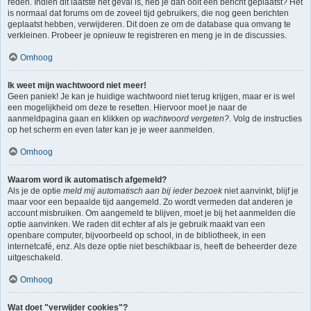
reden. Indien dit laatste het geval is, heb je dan ooit een bericht geplaatst? Het
is normaal dat forums om de zoveel tijd gebruikers, die nog geen berichten
geplaatst hebben, verwijderen. Dit doen ze om de database qua omvang te
verkleinen. Probeer je opnieuw te registreren en meng je in de discussies.
Omhoog
Ik weet mijn wachtwoord niet meer!
Geen paniek! Je kan je huidige wachtwoord niet terug krijgen, maar er is wel
een mogelijkheid om deze te resetten. Hiervoor moet je naar de
aanmeldpagina gaan en klikken op
wachtwoord vergeten?
. Volg de instructies
op het scherm en even later kan je je weer aanmelden.
Omhoog
Waarom word ik automatisch afgemeld?
Als je de optie
meld mij automatisch aan bij ieder bezoek
niet aanvinkt, blijf je
maar voor een bepaalde tijd aangemeld. Zo wordt vermeden dat anderen je
account misbruiken. Om aangemeld te blijven, moet je bij het aanmelden die
optie aanvinken. We raden dit echter af als je gebruik maakt van een
openbare computer, bijvoorbeeld op school, in de bibliotheek, in een
internetcafé, enz. Als deze optie niet beschikbaar is, heeft de beheerder deze
uitgeschakeld.
Omhoog
Wat doet "verwijder cookies"?