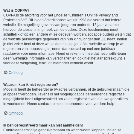
Wat is COPPA?
COPPA is de afkorting voor het Engelse "Children’s Online Privacy and
Protection Act". Dit is een Amerikaanse wet uit 1998 die vereist dat iedere
website die mogelijk gegevens van jongeren onder de 13 jaar verzamelt,
hiervoor de toestemming heeft van de ouders. Deze toestemming moet
schriftelijk of op een andere wijze gegeven worden, zodat de ouders weten dat
de website persoonlijke gegevens van hun kind, jonger dan 13, heeft. Indien
je niet zeker bent of deze wet al dan niet op jou of de website waarop je wil
registreren van toepassing is, neem dan contact op met een juridisch
raadgever voor meer informatie. Houd er rekening mee dat het phpBB-team
geen wettelijke informatie kan verschaffen en ook niet het aanspreekpunt is
voor deze wetgeving, tenzij dit hieronder vermeld wordt.
Omhoog
Waarom kan ik niet registreren?
Mogelijk heeft de beheerder je IP-adres verbannen, of de gebruikersnaam die
je opgeeft verboden. Tevens is het mogelijk dat de beheerder de registratie
mogelijkheid heeft uitgeschakeld om zo de registratie van nieuwe gebruikers
te voorkomen. Neem contact op met de beheerder voor verdere hulp.
Omhoog
Ik ben geregistreerd maar kan niet aanmelden!
Controleer eerst of je gebruikersnaam en wachtwoord kloppen. Indien ze