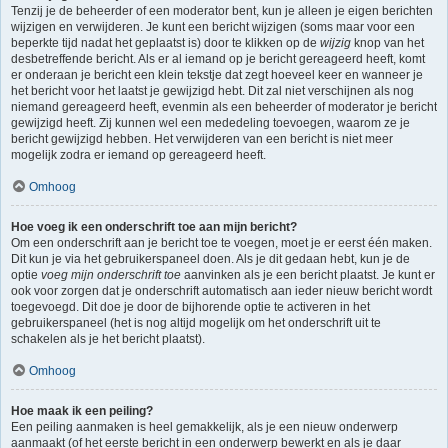
Tenzij je de beheerder of een moderator bent, kun je alleen je eigen berichten
wijzigen en verwijderen. Je kunt een bericht wijzigen (soms maar voor een
beperkte tijd nadat het geplaatst is) door te klikken op de
wijzig
knop van het
desbetreffende bericht. Als er al iemand op je bericht gereageerd heeft, komt
er onderaan je bericht een klein tekstje dat zegt hoeveel keer en wanneer je
het bericht voor het laatst je gewijzigd hebt. Dit zal niet verschijnen als nog
niemand gereageerd heeft, evenmin als een beheerder of moderator je bericht
gewijzigd heeft. Zij kunnen wel een mededeling toevoegen, waarom ze je
bericht gewijzigd hebben. Het verwijderen van een bericht is niet meer
mogelijk zodra er iemand op gereageerd heeft.
Omhoog
Hoe voeg ik een onderschrift toe aan mijn bericht?
Om een onderschrift aan je bericht toe te voegen, moet je er eerst één maken.
Dit kun je via het gebruikerspaneel doen. Als je dit gedaan hebt, kun je de
optie
voeg mijn onderschrift toe
aanvinken als je een bericht plaatst. Je kunt er
ook voor zorgen dat je onderschrift automatisch aan ieder nieuw bericht wordt
toegevoegd. Dit doe je door de bijhorende optie te activeren in het
gebruikerspaneel (het is nog altijd mogelijk om het onderschrift uit te
schakelen als je het bericht plaatst).
Omhoog
Hoe maak ik een peiling?
Een peiling aanmaken is heel gemakkelijk, als je een nieuw onderwerp
aanmaakt (of het eerste bericht in een onderwerp bewerkt en als je daar