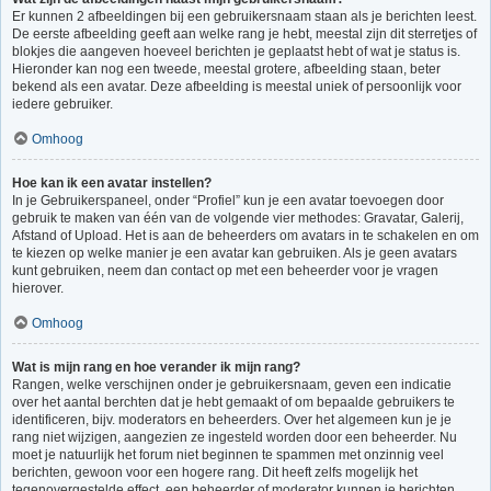
Er kunnen 2 afbeeldingen bij een gebruikersnaam staan als je berichten leest.
De eerste afbeelding geeft aan welke rang je hebt, meestal zijn dit sterretjes of
blokjes die aangeven hoeveel berichten je geplaatst hebt of wat je status is.
Hieronder kan nog een tweede, meestal grotere, afbeelding staan, beter
bekend als een avatar. Deze afbeelding is meestal uniek of persoonlijk voor
iedere gebruiker.
Omhoog
Hoe kan ik een avatar instellen?
In je Gebruikerspaneel, onder “Profiel” kun je een avatar toevoegen door
gebruik te maken van één van de volgende vier methodes: Gravatar, Galerij,
Afstand of Upload. Het is aan de beheerders om avatars in te schakelen en om
te kiezen op welke manier je een avatar kan gebruiken. Als je geen avatars
kunt gebruiken, neem dan contact op met een beheerder voor je vragen
hierover.
Omhoog
Wat is mijn rang en hoe verander ik mijn rang?
Rangen, welke verschijnen onder je gebruikersnaam, geven een indicatie
over het aantal berchten dat je hebt gemaakt of om bepaalde gebruikers te
identificeren, bijv. moderators en beheerders. Over het algemeen kun je je
rang niet wijzigen, aangezien ze ingesteld worden door een beheerder. Nu
moet je natuurlijk het forum niet beginnen te spammen met onzinnig veel
berichten, gewoon voor een hogere rang. Dit heeft zelfs mogelijk het
tegenovergestelde effect, een beheerder of moderator kunnen je berichten