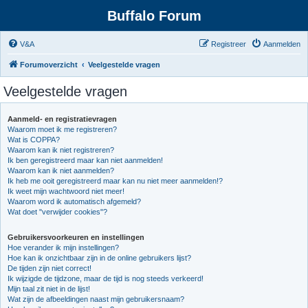
Buffalo Forum
V&A
Registreer
Aanmelden
Forumoverzicht
Veelgestelde vragen
Veelgestelde vragen
Aanmeld- en registratievragen
Waarom moet ik me registreren?
Wat is COPPA?
Waarom kan ik niet registreren?
Ik ben geregistreerd maar kan niet aanmelden!
Waarom kan ik niet aanmelden?
Ik heb me ooit geregistreerd maar kan nu niet meer aanmelden!?
Ik weet mijn wachtwoord niet meer!
Waarom word ik automatisch afgemeld?
Wat doet "verwijder cookies"?
Gebruikersvoorkeuren en instellingen
Hoe verander ik mijn instellingen?
Hoe kan ik onzichtbaar zijn in de online gebruikers lijst?
De tijden zijn niet correct!
Ik wijzigde de tijdzone, maar de tijd is nog steeds verkeerd!
Mijn taal zit niet in de lijst!
Wat zijn de afbeeldingen naast mijn gebruikersnaam?