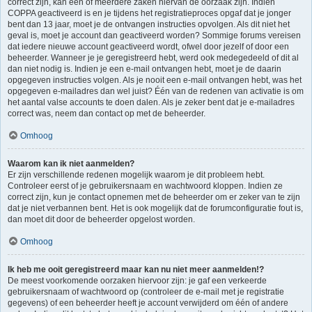
correct zijn, kan één of meerdere zaken hiervan de oorzaak zijn. Indien
COPPA geactiveerd is en je tijdens het registratieproces opgaf dat je jonger
bent dan 13 jaar, moet je de ontvangen instructies opvolgen. Als dit niet het
geval is, moet je account dan geactiveerd worden? Sommige forums vereisen
dat iedere nieuwe account geactiveerd wordt, ofwel door jezelf of door een
beheerder. Wanneer je je geregistreerd hebt, werd ook medegedeeld of dit al
dan niet nodig is. Indien je een e-mail ontvangen hebt, moet je de daarin
opgegeven instructies volgen. Als je nooit een e-mail ontvangen hebt, was het
opgegeven e-mailadres dan wel juist? Één van de redenen van activatie is om
het aantal valse accounts te doen dalen. Als je zeker bent dat je e-mailadres
correct was, neem dan contact op met de beheerder.
Omhoog
Waarom kan ik niet aanmelden?
Er zijn verschillende redenen mogelijk waarom je dit probleem hebt.
Controleer eerst of je gebruikersnaam en wachtwoord kloppen. Indien ze
correct zijn, kun je contact opnemen met de beheerder om er zeker van te zijn
dat je niet verbannen bent. Het is ook mogelijk dat de forumconfiguratie fout is,
dan moet dit door de beheerder opgelost worden.
Omhoog
Ik heb me ooit geregistreerd maar kan nu niet meer aanmelden!?
De meest voorkomende oorzaken hiervoor zijn: je gaf een verkeerde
gebruikersnaam of wachtwoord op (controleer de e-mail met je registratie
gegevens) of een beheerder heeft je account verwijderd om één of andere