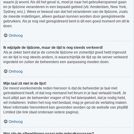
waarin jij woont. Als dit het geval is, moet je naar het gebruikerspaneel gaan
en je tijdzone veranderen in een bepaald gebied (vb: Amsterdam, New York,
Sydney, enz.). Wees er bewust van dat het veranderen van de tijdzone, zoals
de meeste instellingen, alleen gedaan kunnen worden door geregistreerde
gebruikers. Als je nog niet geregistreerd bent is dit een goed moment om dit te
doen.
Omhoog
Ik wijzigde de tijdzone, maar de tijd is nog steeds verkeerd!
Als je zeker bent dat je de correcte tijdzone en zomertijd goed hebt ingevuld
en de tijd is nog steeds anders, is waarschijnlijk de tijd op de server verkeerd
ingesteld en zullen de beheerders een aanpassing moeten doen.
Omhoog
Mijn taal zit niet in de lijst!
De meest voorkomende reden hiervoor is dat de beheerder je taal niet
geïnstalleerd heeft, of dat nog niemand het forum in je taal vertaald heeft. Je
kunt altijd aan de beheerder vragen of hij het talenpakket, dat je nodig hebt,
wil installeren. Indien het nog niet bestaat, mag je gerust de vertaling maken.
Meer informatie hieromtrent kan gevonden worden op de website van phpBB
Limited (de link staat onderaan iedere pagina).
Omhoog
Wat zijn de afbeeldingen naast mijn gebruikersnaam?