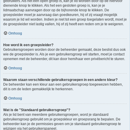
gebruikers. Als het een open groep is, kan je lid worden door op de hiervoor
dienende knop te klikken. Als het een gesloten groep is, kan je je
lidmaatschap aanvragen door op de bijhorende knop te klikken. De
groepsleider moet je aanvraag dan goedkeuren, hij of zij vraagt mogelijk
waarom je lid wil worden. Indien je niet tot een groep toegelaten wordt, moet je
de groepsleider niet lastig vallen, hij of zij heeft een reden om je te weigeren.
Omhoog
Hoe word ik een groepsleider?
Gebruikersgroepen worden door de beheerder gemaakt, deze beslist dus ook
wie de groepsleider is. Als je een gebruikersgroep wil starten, moet je contact
opnemen met de beheerder, dit kan door hem/haar een privébericht te sturen.
Omhoog
Waarom staan verschillende gebruikersgroepen in een andere kleur?
De beheerder kan een kleur aan een gebruikersgroep toegewezen hebben,
dit is om de leden gemakkelijk te herkennen.
Omhoog
Wat is de "Standaard gebruikersgroep"?
Als je lid bent van meerdere gebruikersgroepen, word je standaard
gebruikersgroep gebruikt om je groepskleur en groepsrang te bepalen. De
beheerder kan je de permissies geven om je standaard gebruikersgroep te
wijzigen via het gebruikerspaneel.