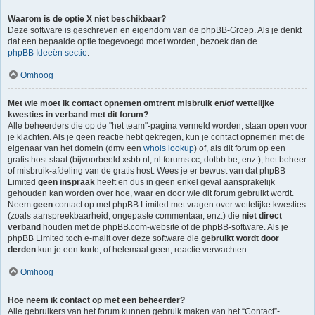
Waarom is de optie X niet beschikbaar?
Deze software is geschreven en eigendom van de phpBB-Groep. Als je denkt
dat een bepaalde optie toegevoegd moet worden, bezoek dan de
phpBB Ideeën sectie
.
Omhoog
Met wie moet ik contact opnemen omtrent misbruik en/of wettelijke
kwesties in verband met dit forum?
Alle beheerders die op de "het team"-pagina vermeld worden, staan open voor
je klachten. Als je geen reactie hebt gekregen, kun je contact opnemen met de
eigenaar van het domein (dmv een
whois lookup
) of, als dit forum op een
gratis host staat (bijvoorbeeld xsbb.nl, nl.forums.cc, dotbb.be, enz.), het beheer
of misbruik-afdeling van de gratis host. Wees je er bewust van dat phpBB
Limited
geen inspraak
heeft en dus in geen enkel geval aansprakelijk
gehouden kan worden over hoe, waar en door wie dit forum gebruikt wordt.
Neem
geen
contact op met phpBB Limited met vragen over wettelijke kwesties
(zoals aanspreekbaarheid, ongepaste commentaar, enz.) die
niet direct
verband
houden met de phpBB.com-website of de phpBB-software. Als je
phpBB Limited toch e-mailt over deze software die
gebruikt wordt door
derden
kun je een korte, of helemaal geen, reactie verwachten.
Omhoog
Hoe neem ik contact op met een beheerder?
Alle gebruikers van het forum kunnen gebruik maken van het “Contact”-