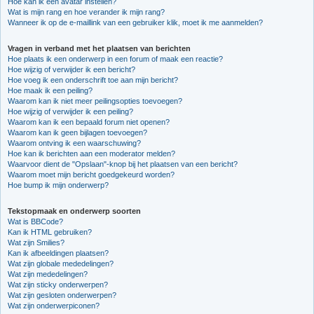
Hoe kan ik een avatar instellen?
Wat is mijn rang en hoe verander ik mijn rang?
Wanneer ik op de e-maillink van een gebruiker klik, moet ik me aanmelden?
Vragen in verband met het plaatsen van berichten
Hoe plaats ik een onderwerp in een forum of maak een reactie?
Hoe wijzig of verwijder ik een bericht?
Hoe voeg ik een onderschrift toe aan mijn bericht?
Hoe maak ik een peiling?
Waarom kan ik niet meer peilingsopties toevoegen?
Hoe wijzig of verwijder ik een peiling?
Waarom kan ik een bepaald forum niet openen?
Waarom kan ik geen bijlagen toevoegen?
Waarom ontving ik een waarschuwing?
Hoe kan ik berichten aan een moderator melden?
Waarvoor dient de "Opslaan"-knop bij het plaatsen van een bericht?
Waarom moet mijn bericht goedgekeurd worden?
Hoe bump ik mijn onderwerp?
Tekstopmaak en onderwerp soorten
Wat is BBCode?
Kan ik HTML gebruiken?
Wat zijn Smilies?
Kan ik afbeeldingen plaatsen?
Wat zijn globale mededelingen?
Wat zijn mededelingen?
Wat zijn sticky onderwerpen?
Wat zijn gesloten onderwerpen?
Wat zijn onderwerpiconen?