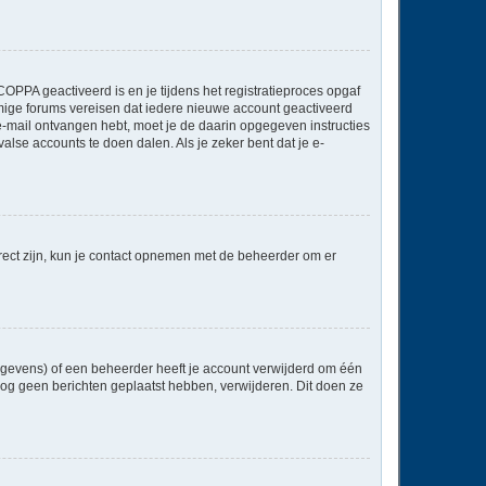
OPPA geactiveerd is en je tijdens het registratieproces opgaf
ommige forums vereisen dat iedere nieuwe account geactiveerd
 e-mail ontvangen hebt, moet je de daarin opgegeven instructies
lse accounts te doen dalen. Als je zeker bent dat je e-
rect zijn, kun je contact opnemen met de beheerder om er
egevens) of een beheerder heeft je account verwijderd om één
e nog geen berichten geplaatst hebben, verwijderen. Dit doen ze