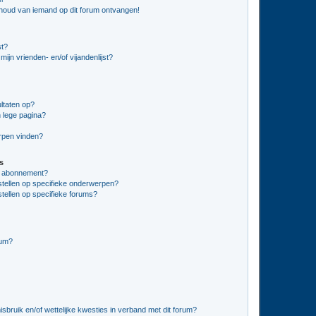
nhoud van iemand op dit forum ontvangen!
st?
ijn vrienden- en/of vijandenlijst?
ltaten op?
 lege pagina?
erpen vinden?
s
en abonnement?
stellen op specifieke onderwerpen?
tellen op specifieke forums?
rum?
bruik en/of wettelijke kwesties in verband met dit forum?