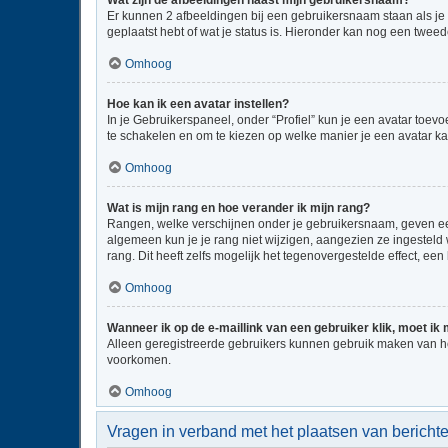
Wat zijn de afbeeldingen naast mijn gebruikersnaam?
Er kunnen 2 afbeeldingen bij een gebruikersnaam staan als je be
geplaatst hebt of wat je status is. Hieronder kan nog een tweed
Omhoog
Hoe kan ik een avatar instellen?
In je Gebruikerspaneel, onder “Profiel” kun je een avatar toe
te schakelen en om te kiezen op welke manier je een avatar ka
Omhoog
Wat is mijn rang en hoe verander ik mijn rang?
Rangen, welke verschijnen onder je gebruikersnaam, geven een 
algemeen kun je je rang niet wijzigen, aangezien ze ingestel
rang. Dit heeft zelfs mogelijk het tegenovergestelde effect, e
Omhoog
Wanneer ik op de e-maillink van een gebruiker klik, moet i
Alleen geregistreerde gebruikers kunnen gebruik maken van he
voorkomen.
Omhoog
Vragen in verband met het plaatsen van bericht