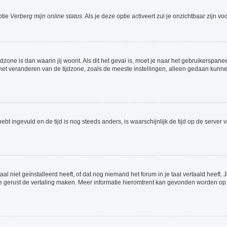
ptie
Verberg mijn online status
. Als je deze optie activeert zul je onzichtbaar zijn 
jdzone is dan waarin jij woont. Als dit het geval is, moet je naar het gebruikerspa
t veranderen van de tijdzone, zoals de meeste instellingen, alleen gedaan kunnen
 hebt ingevuld en de tijd is nog steeds anders, is waarschijnlijk de tijd op de serv
 niet geïnstalleerd heeft, of dat nog niemand het forum in je taal vertaald heeft. Je
ag je gerust de vertaling maken. Meer informatie hieromtrent kan gevonden worden o