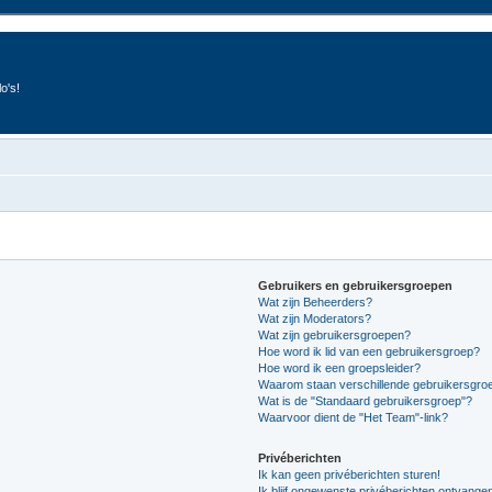
o's!
Gebruikers en gebruikersgroepen
Wat zijn Beheerders?
Wat zijn Moderators?
Wat zijn gebruikersgroepen?
Hoe word ik lid van een gebruikersgroep?
Hoe word ik een groepsleider?
Waarom staan verschillende gebruikersgroe
Wat is de "Standaard gebruikersgroep"?
Waarvoor dient de "Het Team"-link?
Privéberichten
Ik kan geen privéberichten sturen!
Ik blijf ongewenste privéberichten ontvange