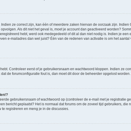
ndien ze correct zijn, kan één of meerdere zaken hiervan de oorzaak zijn. Indien C
es opvolgen. Als dit niet het geval is, moet je account dan geactiveerd worden? S
geregistreerd hebt, werd ook medegedeeld of dit al dan niet nodig is. Indien je een
ven e-mailadres dan wel juist? Één van de redenen van activatie is om het aantal va
 hebt. Controleer eerst of je gebruikersnaam en wachtwoord kloppen. Indien ze cor
jk dat de forumconfiguratie fout is, dan moet dit door de beheerder opgelost worden.
den!?
eerde gebruikersnaam of wachtwoord op (controleer de e-mail met je registratie g
it een bericht geplaatst? Het is normaal dat forums om de zoveel tijd gebruikers, di
te registreren en meng je in de discussies.