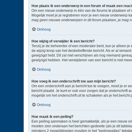
Hoe plaats ik een onderwerp in een forum of maak een reac
Om een nieuw onderwerp in één van de forums te plaatsen of 
Mogelijk moet je je registreren voor je een nieuw onderwerp k
mag geen nieuwe onderwerpen in dit forum plaatsen, je mag ni
Omhoog
Hoe wijzig of verwijder ik een bericht?
Tenzij je de beheerder of een moderator bent, kun je alleen je 
de
wijzig
knop van het desbetreffende bericht. Als er al iemand 
gewijzigd hebt. Dit zal niet verschijnen als nog niemand gere
gewijzigd hebben. Het verwijderen van een bericht is niet mee
Omhoog
Hoe voeg ik een onderschrift toe aan mijn bericht?
Om een onderschrift aan je bericht toe te voegen, moet je er ee
bericht plaatst. Je kunt er ook voor zorgen dat je onderschrift 
mogelijk om het onderschrift uit te schakelen als je het bericht p
Omhoog
Hoe maak ik een peiling?
Een peiling aanmaken is heel gemakkelijk, als je een nieuw on
moeten zien onderaan het berichten-gedeelte (als je dit tabblad 
minstens 2 mogelijkheden invullen in het "peilingopties"-tekst