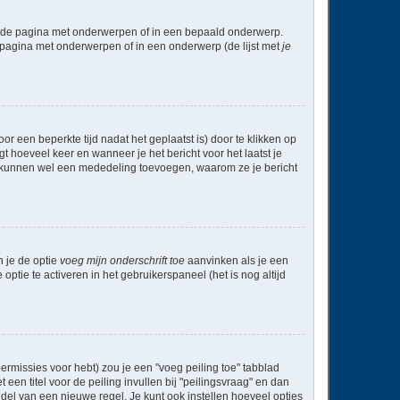
l de pagina met onderwerpen of in een bepaald onderwerp.
 pagina met onderwerpen of in een onderwerp (de lijst met
je
r een beperkte tijd nadat het geplaatst is) door te klikken op
gt hoeveel keer en wanneer je het bericht voor het laatst je
Zij kunnen wel een mededeling toevoegen, waarom ze je bericht
n je de optie
voeg mijn onderschrift toe
aanvinken als je een
optie te activeren in het gebruikerspaneel (het is nog altijd
rmissies voor hebt) zou je een "voeg peiling toe" tabblad
een titel voor de peiling invullen bij "peilingsvraag" en dan
ddel van een nieuwe regel. Je kunt ook instellen hoeveel opties