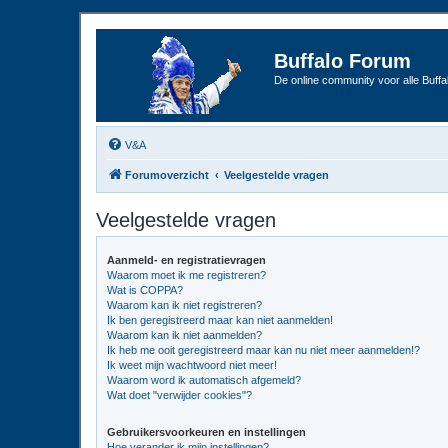
Buffalo Forum
De online community voor alle Buffal
V&A
Forumoverzicht
Veelgestelde vragen
Veelgestelde vragen
Aanmeld- en registratievragen
Waarom moet ik me registreren?
Wat is COPPA?
Waarom kan ik niet registreren?
Ik ben geregistreerd maar kan niet aanmelden!
Waarom kan ik niet aanmelden?
Ik heb me ooit geregistreerd maar kan nu niet meer aanmelden!?
Ik weet mijn wachtwoord niet meer!
Waarom word ik automatisch afgemeld?
Wat doet "verwijder cookies"?
Gebruikersvoorkeuren en instellingen
Hoe verander ik mijn instellingen?