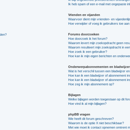
Ik heb spam of een e-mail met ongepaste i
Vrienden en vijanden
Waarvoor dient mijn vrienden- en vijandenlij
Hoe verwijder of voeg ik gebruikers toe aan m
Forums doorzoeken
lden?
Hoe doorzoek ik het forum?
Waarom levert mijn zoekopdracht geen resu
Waarom resulteert mijn zoekopdracht in een
Hoe zoek ik een gebruiker?
Hoe kan ik mijn eigen berichten en onderw
Onderwerpabonnementen en bladwijzer
Wat is het verschil tussen een bladwijzer 
Hoe kan ik een bladwijzer of abonnement in
Hoe kan ik een bladwijzer of abonnement ins
Hoe zeg ik mijn abonnement op?
Bijlagen
Welke bijlagen worden toegestaan op dit fo
Hoe vind ik al mijn bijlagen?
phpBB vragen
Wie heeft dit forum geschreven?
Waarom is de optie X niet beschikbaar?
Met wie moet ik contact opnemen omtrent mis