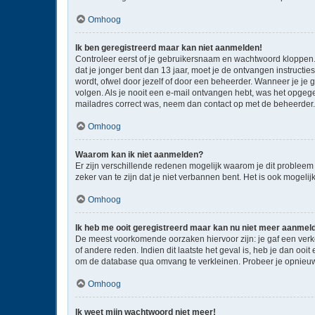
Omhoog
Ik ben geregistreerd maar kan niet aanmelden!
Controleer eerst of je gebruikersnaam en wachtwoord kloppen. I
dat je jonger bent dan 13 jaar, moet je de ontvangen instructi
wordt, ofwel door jezelf of door een beheerder. Wanneer je je 
volgen. Als je nooit een e-mail ontvangen hebt, was het opgege
mailadres correct was, neem dan contact op met de beheerder.
Omhoog
Waarom kan ik niet aanmelden?
Er zijn verschillende redenen mogelijk waarom je dit probleem
zeker van te zijn dat je niet verbannen bent. Het is ook mogeli
Omhoog
Ik heb me ooit geregistreerd maar kan nu niet meer aanmel
De meest voorkomende oorzaken hiervoor zijn: je gaf een verk
of andere reden. Indien dit laatste het geval is, heb je dan oo
om de database qua omvang te verkleinen. Probeer je opnieuw 
Omhoog
Ik weet mijn wachtwoord niet meer!