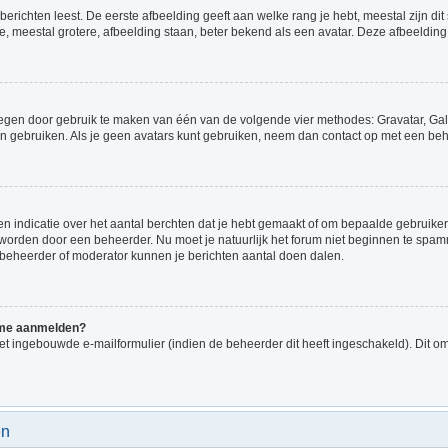
richten leest. De eerste afbeelding geeft aan welke rang je hebt, meestal zijn dit 
e, meestal grotere, afbeelding staan, beter bekend als een avatar. Deze afbeelding 
voegen door gebruik te maken van één van de volgende vier methodes: Gravatar, Gale
n gebruiken. Als je geen avatars kunt gebruiken, neem dan contact op met een beh
indicatie over het aantal berchten dat je hebt gemaakt of om bepaalde gebruikers 
d worden door een beheerder. Nu moet je natuurlijk het forum niet beginnen te sp
en beheerder of moderator kunnen je berichten aantal doen dalen.
k me aanmelden?
t ingebouwde e-mailformulier (indien de beheerder dit heeft ingeschakeld). Dit o
en