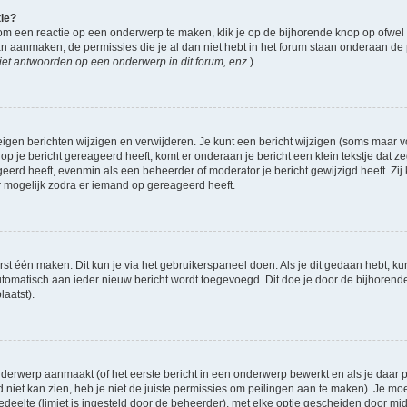
tie?
om een reactie op een onderwerp te maken, klik je op de bijhorende knop op ofwe
an aanmaken, de permissies die je al dan niet hebt in het forum staan onderaan de
et antwoorden op een onderwerp in dit forum, enz.
).
eigen berichten wijzigen en verwijderen. Je kunt een bericht wijzigen (soms maar voo
op je bericht gereageerd heeft, komt er onderaan je bericht een klein tekstje dat ze
ageerd heeft, evenmin als een beheerder of moderator je bericht gewijzigd heeft. 
r mogelijk zodra er iemand op gereageerd heeft.
rst één maken. Dit kun je via het gebruikerspaneel doen. Als je dit gedaan hebt, ku
automatisch aan ieder nieuw bericht wordt toegevoegd. Dit doe je door de bijhorende 
laatst).
derwerp aanmaakt (of het eerste bericht in een onderwerp bewerkt en als je daar pe
niet kan zien, heb je niet de juiste permissies om peilingen aan te maken). Je moet 
gedeelte (limiet is ingesteld door de beheerder), met elke optie gescheiden door mi