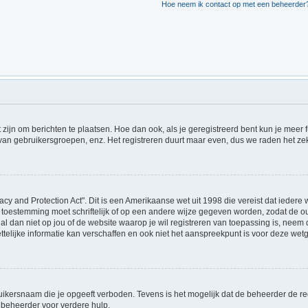
Hoe neem ik contact op met een beheerder
t zijn om berichten te plaatsen. Hoe dan ook, als je geregistreerd bent kun je meer
 van gebruikersgroepen, enz. Het registreren duurt maar even, dus we raden het ze
acy and Protection Act". Dit is een Amerikaanse wet uit 1998 die vereist dat ieder
 toestemming moet schriftelijk of op een andere wijze gegeven worden, zodat de 
et al dan niet op jou of de website waarop je wil registreren van toepassing is, ne
lijke informatie kan verschaffen en ook niet het aanspreekpunt is voor deze wetge
ikersnaam die je opgeeft verboden. Tevens is het mogelijk dat de beheerder de regi
beheerder voor verdere hulp.