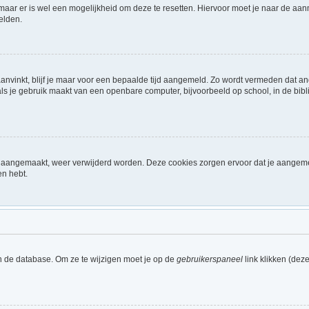
 maar er is wel een mogelijkheid om deze te resetten. Hiervoor moet je naar de a
elden.
aanvinkt, blijf je maar voor een bepaalde tijd aangemeld. Zo wordt vermeden dat a
ls je gebruik maakt van een openbare computer, bijvoorbeeld op school, in de biblio
ijn aangemaakt, weer verwijderd worden. Deze cookies zorgen ervoor dat je aangem
en hebt.
n de database. Om ze te wijzigen moet je op de
gebruikerspaneel
link klikken (dez