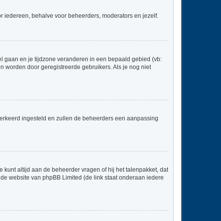
voor iedereen, behalve voor beheerders, moderators en jezelf.
neel gaan en je tijdzone veranderen in een bepaald gebied (vb:
 worden door geregistreerde gebruikers. Als je nog niet
er verkeerd ingesteld en zullen de beheerders een aanpassing
 kunt altijd aan de beheerder vragen of hij het talenpakket, dat
p de website van phpBB Limited (de link staat onderaan iedere