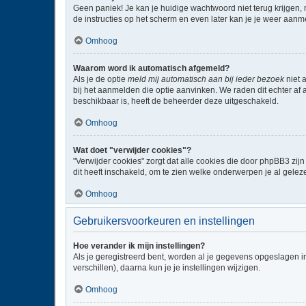
Geen paniek! Je kan je huidige wachtwoord niet terug krijgen,
de instructies op het scherm en even later kan je je weer aanm
Omhoog
Waarom word ik automatisch afgemeld?
Als je de optie
meld mij automatisch aan bij ieder bezoek
niet 
bij het aanmelden die optie aanvinken. We raden dit echter af a
beschikbaar is, heeft de beheerder deze uitgeschakeld.
Omhoog
Wat doet "verwijder cookies"?
"Verwijder cookies" zorgt dat alle cookies die door phpBB3 z
dit heeft inschakeld, om te zien welke onderwerpen je al gelez
Omhoog
Gebruikersvoorkeuren en instellingen
Hoe verander ik mijn instellingen?
Als je geregistreerd bent, worden al je gegevens opgeslagen i
verschillen), daarna kun je je instellingen wijzigen.
Omhoog