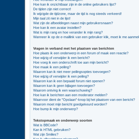
Hoe kan ik onzichtbaar zijn in de online gebruikers lijst?
De tijden zijn niet correct!
Ik wijzigde de tijdzone, maar de tijd is nog steeds verkeerd!
Mijn taal zit niet in de lijst!
Wat zijn de afbeeldingen naast mijn gebruikersnaam?
Hoe kan ik een avatar instellen?
Wat is mijn rang en hoe verander ik mijn rang?
Wanneer ik op de e-maillink van een gebruiker klik, moet ik me aanme
Vragen in verband met het plaatsen van berichten
Hoe plaats ik een onderwerp in een forum of maak een reactie?
Hoe wijzig of verwijder ik een bericht?
Hoe voeg ik een onderschrift toe aan mijn bericht?
Hoe maak ik een peiling?
Waarom kan ik niet meer peilingsopties toevoegen?
Hoe wijzig of verwijder ik een peiling?
Waarom kan ik een bepaald forum niet openen?
Waarom kan ik geen bijlagen toevoegen?
Waarom ontving ik een waarschuwing?
Hoe kan ik berichten aan een moderator melden?
Waarvoor dient de "Opslaan"-knop bij het plaatsen van een bericht?
Waarom moet mijn bericht goedgekeurd worden?
Hoe bump ik mijn onderwerp?
Tekstopmaak en onderwerp soorten
Wat is BBCode?
Kan ik HTML gebruiken?
Wat zijn Smilies?