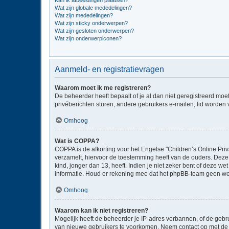
Kan ik afbeeldingen plaatsen?
Wat zijn globale mededelingen?
Wat zijn mededelingen?
Wat zijn sticky onderwerpen?
Wat zijn gesloten onderwerpen?
Wat zijn onderwerpiconen?
Aanmeld- en registratievragen
Waarom moet ik me registreren?
De beheerder heeft bepaalt of je al dan niet geregistreerd moe
privéberichten sturen, andere gebruikers e-mailen, lid worden
Omhoog
Wat is COPPA?
COPPA is de afkorting voor het Engelse "Children’s Online Priv
verzamelt, hiervoor de toestemming heeft van de ouders. Deze
kind, jonger dan 13, heeft. Indien je niet zeker bent of deze w
informatie. Houd er rekening mee dat het phpBB-team geen wette
Omhoog
Waarom kan ik niet registreren?
Mogelijk heeft de beheerder je IP-adres verbannen, of de gebru
van nieuwe gebruikers te voorkomen. Neem contact op met de 