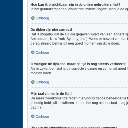
Hoe kan ik onzichtbaar zijn in de online gebruikers lijst?
In het gebruikerspaneel onder "foruminstellingen", vind je de o
Omhoog
De tijden zijn niet correct!
Het is mogelijk dat de tijd die gegeven wordt van een andere ti
Amsterdam, New York, Sydney, enz.). Wees er bewust van dat he
geregistreerd bent is dit een goed moment om dit te doen.
Omhoog
Ik wijzigde de tijdzone, maar de tijd is nog steeds verkeerd!
Als je zeker bent dat je de correcte tijdzone en zomertijd goed
moeten doen.
Omhoog
Mijn taal zit niet in de lijst!
De meest voorkomende reden hiervoor is dat de beheerder je taal
je nodig hebt, wil installeren. Indien het nog niet bestaat, m
pagina).
Omhoog