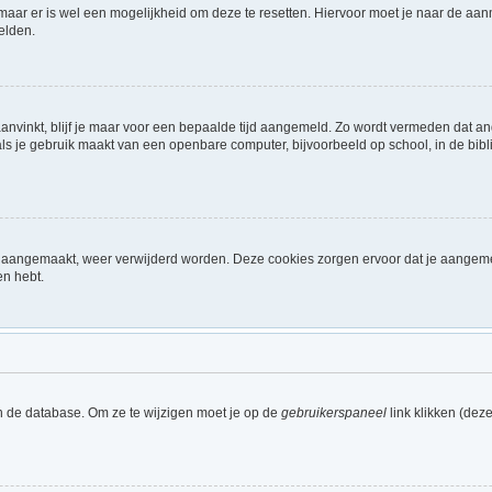
 maar er is wel een mogelijkheid om deze te resetten. Hiervoor moet je naar de a
elden.
aanvinkt, blijf je maar voor een bepaalde tijd aangemeld. Zo wordt vermeden dat a
ls je gebruik maakt van een openbare computer, bijvoorbeeld op school, in de biblio
ijn aangemaakt, weer verwijderd worden. Deze cookies zorgen ervoor dat je aangem
en hebt.
n de database. Om ze te wijzigen moet je op de
gebruikerspaneel
link klikken (dez