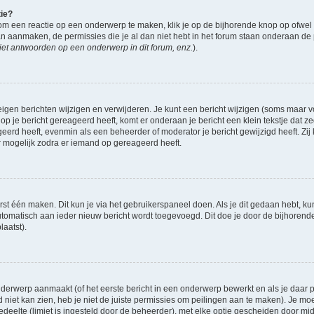
tie?
om een reactie op een onderwerp te maken, klik je op de bijhorende knop op ofwe
an aanmaken, de permissies die je al dan niet hebt in het forum staan onderaan de
et antwoorden op een onderwerp in dit forum, enz.
).
eigen berichten wijzigen en verwijderen. Je kunt een bericht wijzigen (soms maar voo
op je bericht gereageerd heeft, komt er onderaan je bericht een klein tekstje dat ze
ageerd heeft, evenmin als een beheerder of moderator je bericht gewijzigd heeft. 
r mogelijk zodra er iemand op gereageerd heeft.
rst één maken. Dit kun je via het gebruikerspaneel doen. Als je dit gedaan hebt, ku
automatisch aan ieder nieuw bericht wordt toegevoegd. Dit doe je door de bijhorende 
laatst).
derwerp aanmaakt (of het eerste bericht in een onderwerp bewerkt en als je daar pe
niet kan zien, heb je niet de juiste permissies om peilingen aan te maken). Je moet 
gedeelte (limiet is ingesteld door de beheerder), met elke optie gescheiden door mi