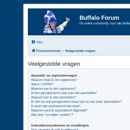
Buffalo Forum
De online community voor alle Buffal
V&A
Forumoverzicht
Veelgestelde vragen
Veelgestelde vragen
Aanmeld- en registratievragen
Waarom moet ik me registreren?
Wat is COPPA?
Waarom kan ik niet registreren?
Ik ben geregistreerd maar kan niet aanmelden!
Waarom kan ik niet aanmelden?
Ik heb me ooit geregistreerd maar kan nu niet meer aanmelden!?
Ik weet mijn wachtwoord niet meer!
Waarom word ik automatisch afgemeld?
Wat doet "verwijder cookies"?
Gebruikersvoorkeuren en instellingen
Hoe verander ik mijn instellingen?