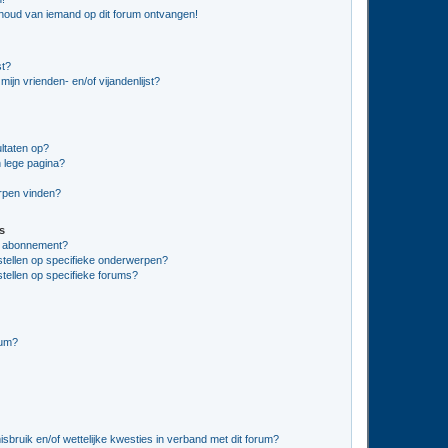
nhoud van iemand op dit forum ontvangen!
st?
ijn vrienden- en/of vijandenlijst?
ltaten op?
 lege pagina?
erpen vinden?
s
en abonnement?
stellen op specifieke onderwerpen?
tellen op specifieke forums?
rum?
bruik en/of wettelijke kwesties in verband met dit forum?