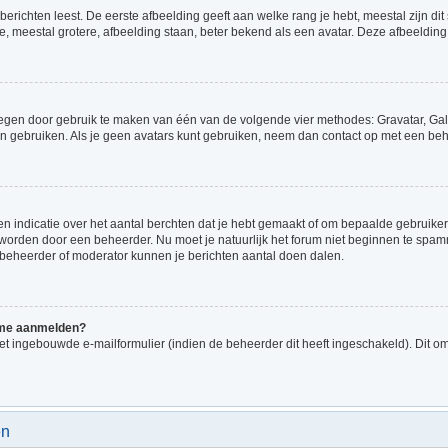
richten leest. De eerste afbeelding geeft aan welke rang je hebt, meestal zijn dit 
e, meestal grotere, afbeelding staan, beter bekend als een avatar. Deze afbeelding 
voegen door gebruik te maken van één van de volgende vier methodes: Gravatar, Gale
n gebruiken. Als je geen avatars kunt gebruiken, neem dan contact op met een beh
indicatie over het aantal berchten dat je hebt gemaakt of om bepaalde gebruikers 
d worden door een beheerder. Nu moet je natuurlijk het forum niet beginnen te sp
en beheerder of moderator kunnen je berichten aantal doen dalen.
k me aanmelden?
t ingebouwde e-mailformulier (indien de beheerder dit heeft ingeschakeld). Dit o
en