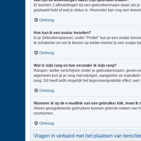
Wat zijn de afbeeldingen naast mijn gebruikersnaam?
Er kunnen 2 afbeeldingen bij een gebruikersnaam staan als je be
geplaatst hebt of wat je status is. Hieronder kan nog een tweed
Omhoog
Hoe kan ik een avatar instellen?
In je Gebruikerspaneel, onder “Profiel” kun je een avatar toe
te schakelen en om te kiezen op welke manier je een avatar ka
Omhoog
Wat is mijn rang en hoe verander ik mijn rang?
Rangen, welke verschijnen onder je gebruikersnaam, geven een 
algemeen kun je je rang niet wijzigen, aangezien ze ingestel
rang. Dit heeft zelfs mogelijk het tegenovergestelde effect, e
Omhoog
Wanneer ik op de e-maillink van een gebruiker klik, moet i
Alleen geregistreerde gebruikers kunnen gebruik maken van he
voorkomen.
Omhoog
Vragen in verband met het plaatsen van bericht