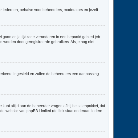
voor iedereen, behalve voor beheerders, moderators en jezelf.
neel gaan en je tijdzone veranderen in een bepaald gebied (vb:
 worden door geregistreerde gebruikers. Als je nog niet
er verkeerd ingesteld en zullen de beheerders een aanpassing
 kunt altijd aan de beheerder vragen of hij het talenpakket, dat
p de website van phpBB Limited (de link staat onderaan iedere