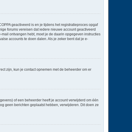
OPPA geactiveerd is en je tijdens het registratieproces opgaf
ommige forums vereisen dat iedere nieuwe account geactiveerd
 e-mail ontvangen hebt, moet je de daarin opgegeven instructies
lse accounts te doen dalen. Als je zeker bent dat je e-
rect zijn, kun je contact opnemen met de beheerder om er
egevens) of een beheerder heeft je account verwijderd om één
e nog geen berichten geplaatst hebben, verwijderen. Dit doen ze