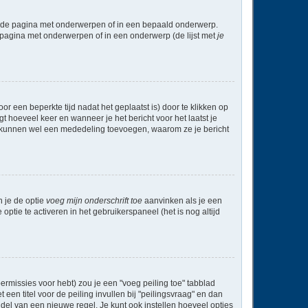
l de pagina met onderwerpen of in een bepaald onderwerp.
 pagina met onderwerpen of in een onderwerp (de lijst met
je
r een beperkte tijd nadat het geplaatst is) door te klikken op
gt hoeveel keer en wanneer je het bericht voor het laatst je
Zij kunnen wel een mededeling toevoegen, waarom ze je bericht
n je de optie
voeg mijn onderschrift toe
aanvinken als je een
optie te activeren in het gebruikerspaneel (het is nog altijd
rmissies voor hebt) zou je een "voeg peiling toe" tabblad
een titel voor de peiling invullen bij "peilingsvraag" en dan
ddel van een nieuwe regel. Je kunt ook instellen hoeveel opties