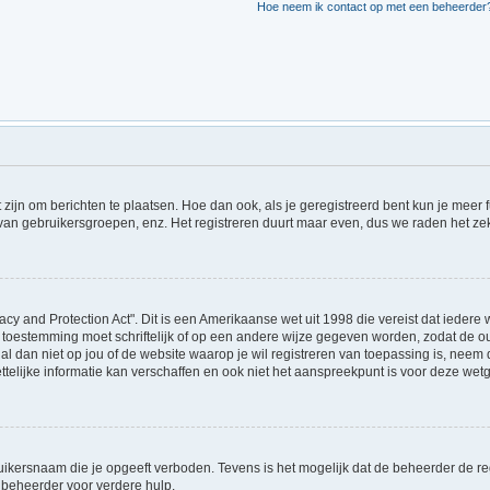
Hoe neem ik contact op met een beheerder
t zijn om berichten te plaatsen. Hoe dan ook, als je geregistreerd bent kun je meer
 van gebruikersgroepen, enz. Het registreren duurt maar even, dus we raden het ze
acy and Protection Act". Dit is een Amerikaanse wet uit 1998 die vereist dat ieder
 toestemming moet schriftelijk of op een andere wijze gegeven worden, zodat de 
et al dan niet op jou of de website waarop je wil registreren van toepassing is, ne
lijke informatie kan verschaffen en ook niet het aanspreekpunt is voor deze wetge
ikersnaam die je opgeeft verboden. Tevens is het mogelijk dat de beheerder de regi
beheerder voor verdere hulp.