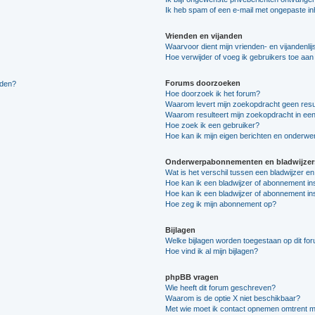
Ik heb spam of een e-mail met ongepaste i
Vrienden en vijanden
Waarvoor dient mijn vrienden- en vijandenlij
Hoe verwijder of voeg ik gebruikers toe aan m
Forums doorzoeken
lden?
Hoe doorzoek ik het forum?
Waarom levert mijn zoekopdracht geen resu
Waarom resulteert mijn zoekopdracht in een
Hoe zoek ik een gebruiker?
Hoe kan ik mijn eigen berichten en onderw
Onderwerpabonnementen en bladwijzer
Wat is het verschil tussen een bladwijzer 
Hoe kan ik een bladwijzer of abonnement in
Hoe kan ik een bladwijzer of abonnement ins
Hoe zeg ik mijn abonnement op?
Bijlagen
Welke bijlagen worden toegestaan op dit fo
Hoe vind ik al mijn bijlagen?
phpBB vragen
Wie heeft dit forum geschreven?
Waarom is de optie X niet beschikbaar?
Met wie moet ik contact opnemen omtrent mis