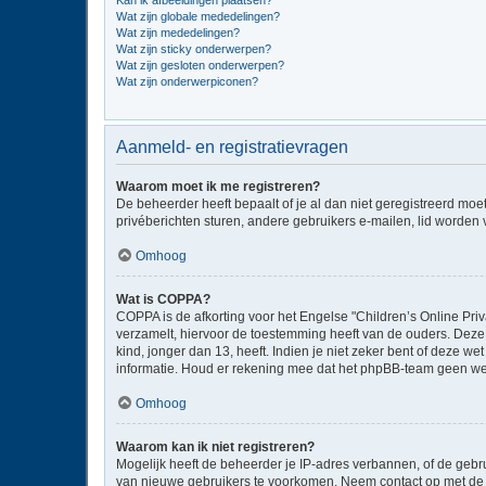
Kan ik afbeeldingen plaatsen?
Wat zijn globale mededelingen?
Wat zijn mededelingen?
Wat zijn sticky onderwerpen?
Wat zijn gesloten onderwerpen?
Wat zijn onderwerpiconen?
Aanmeld- en registratievragen
Waarom moet ik me registreren?
De beheerder heeft bepaalt of je al dan niet geregistreerd moe
privéberichten sturen, andere gebruikers e-mailen, lid worden
Omhoog
Wat is COPPA?
COPPA is de afkorting voor het Engelse "Children’s Online Priv
verzamelt, hiervoor de toestemming heeft van de ouders. Deze
kind, jonger dan 13, heeft. Indien je niet zeker bent of deze w
informatie. Houd er rekening mee dat het phpBB-team geen wette
Omhoog
Waarom kan ik niet registreren?
Mogelijk heeft de beheerder je IP-adres verbannen, of de gebru
van nieuwe gebruikers te voorkomen. Neem contact op met de 