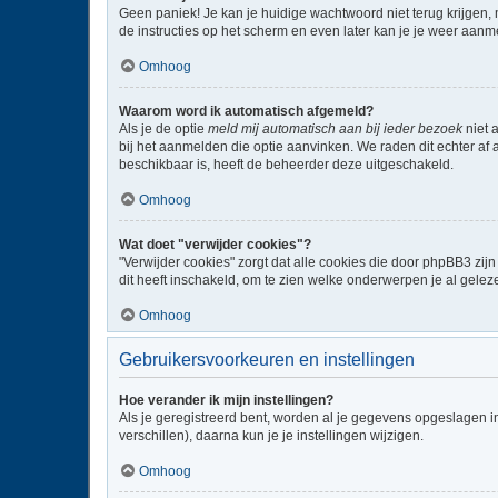
Geen paniek! Je kan je huidige wachtwoord niet terug krijgen,
de instructies op het scherm en even later kan je je weer aanm
Omhoog
Waarom word ik automatisch afgemeld?
Als je de optie
meld mij automatisch aan bij ieder bezoek
niet 
bij het aanmelden die optie aanvinken. We raden dit echter af a
beschikbaar is, heeft de beheerder deze uitgeschakeld.
Omhoog
Wat doet "verwijder cookies"?
"Verwijder cookies" zorgt dat alle cookies die door phpBB3 z
dit heeft inschakeld, om te zien welke onderwerpen je al gelez
Omhoog
Gebruikersvoorkeuren en instellingen
Hoe verander ik mijn instellingen?
Als je geregistreerd bent, worden al je gegevens opgeslagen i
verschillen), daarna kun je je instellingen wijzigen.
Omhoog