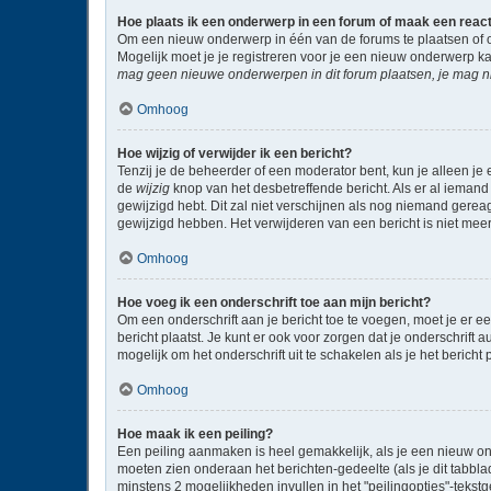
Hoe plaats ik een onderwerp in een forum of maak een reac
Om een nieuw onderwerp in één van de forums te plaatsen of 
Mogelijk moet je je registreren voor je een nieuw onderwerp k
mag geen nieuwe onderwerpen in dit forum plaatsen, je mag ni
Omhoog
Hoe wijzig of verwijder ik een bericht?
Tenzij je de beheerder of een moderator bent, kun je alleen je 
de
wijzig
knop van het desbetreffende bericht. Als er al iemand 
gewijzigd hebt. Dit zal niet verschijnen als nog niemand gere
gewijzigd hebben. Het verwijderen van een bericht is niet mee
Omhoog
Hoe voeg ik een onderschrift toe aan mijn bericht?
Om een onderschrift aan je bericht toe te voegen, moet je er ee
bericht plaatst. Je kunt er ook voor zorgen dat je onderschrift 
mogelijk om het onderschrift uit te schakelen als je het bericht p
Omhoog
Hoe maak ik een peiling?
Een peiling aanmaken is heel gemakkelijk, als je een nieuw on
moeten zien onderaan het berichten-gedeelte (als je dit tabblad 
minstens 2 mogelijkheden invullen in het "peilingopties"-tekst