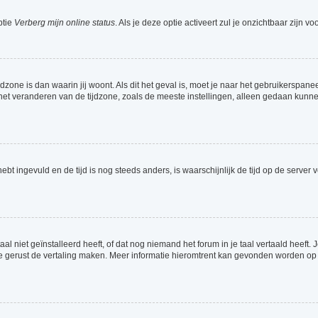
ptie
Verberg mijn online status
. Als je deze optie activeert zul je onzichtbaar zijn 
jdzone is dan waarin jij woont. Als dit het geval is, moet je naar het gebruikerspa
t veranderen van de tijdzone, zoals de meeste instellingen, alleen gedaan kunnen
 hebt ingevuld en de tijd is nog steeds anders, is waarschijnlijk de tijd op de serv
 niet geïnstalleerd heeft, of dat nog niemand het forum in je taal vertaald heeft. Je
ag je gerust de vertaling maken. Meer informatie hieromtrent kan gevonden worden o