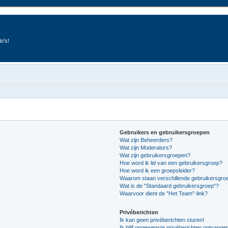
o's!
Gebruikers en gebruikersgroepen
Wat zijn Beheerders?
Wat zijn Moderators?
Wat zijn gebruikersgroepen?
Hoe word ik lid van een gebruikersgroep?
Hoe word ik een groepsleider?
Waarom staan verschillende gebruikersgroe
Wat is de "Standaard gebruikersgroep"?
Waarvoor dient de "Het Team"-link?
Privéberichten
Ik kan geen privéberichten sturen!
Ik blijf ongewenste privéberichten ontvange