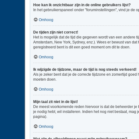
Hoe kan ik onzichtbaar zijn in de online gebruikers lijst?
In het gebruikerspaneel onder "foruminstellingen", vind je de o
Omhoog
De tijden zijn niet correct!
Het is mogelijk dat de tijd die gegeven wordt van een andere ti
Amsterdam, New York, Sydney, enz.). Wees er bewust van dat he
geregistreerd bent is dit een goed moment om dit te doen.
Omhoog
Ik wijzigde de tijdzone, maar de tijd is nog steeds verkeerd!
Als je zeker bent dat je de correcte tijdzone en zomertijd goed
moeten doen.
Omhoog
Mijn taal zit niet in de lijst!
De meest voorkomende reden hiervoor is dat de beheerder je taal
je nodig hebt, wil installeren. Indien het nog niet bestaat, m
pagina).
Omhoog