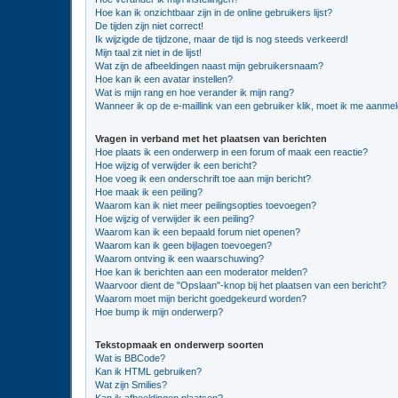
Hoe kan ik onzichtbaar zijn in de online gebruikers lijst?
De tijden zijn niet correct!
Ik wijzigde de tijdzone, maar de tijd is nog steeds verkeerd!
Mijn taal zit niet in de lijst!
Wat zijn de afbeeldingen naast mijn gebruikersnaam?
Hoe kan ik een avatar instellen?
Wat is mijn rang en hoe verander ik mijn rang?
Wanneer ik op de e-maillink van een gebruiker klik, moet ik me aanme
Vragen in verband met het plaatsen van berichten
Hoe plaats ik een onderwerp in een forum of maak een reactie?
Hoe wijzig of verwijder ik een bericht?
Hoe voeg ik een onderschrift toe aan mijn bericht?
Hoe maak ik een peiling?
Waarom kan ik niet meer peilingsopties toevoegen?
Hoe wijzig of verwijder ik een peiling?
Waarom kan ik een bepaald forum niet openen?
Waarom kan ik geen bijlagen toevoegen?
Waarom ontving ik een waarschuwing?
Hoe kan ik berichten aan een moderator melden?
Waarvoor dient de "Opslaan"-knop bij het plaatsen van een bericht?
Waarom moet mijn bericht goedgekeurd worden?
Hoe bump ik mijn onderwerp?
Tekstopmaak en onderwerp soorten
Wat is BBCode?
Kan ik HTML gebruiken?
Wat zijn Smilies?