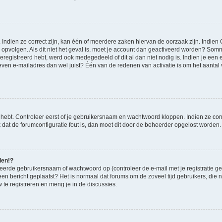
ndien ze correct zijn, kan één of meerdere zaken hiervan de oorzaak zijn. Indien C
es opvolgen. Als dit niet het geval is, moet je account dan geactiveerd worden? S
geregistreerd hebt, werd ook medegedeeld of dit al dan niet nodig is. Indien je een
ven e-mailadres dan wel juist? Één van de redenen van activatie is om het aantal va
 hebt. Controleer eerst of je gebruikersnaam en wachtwoord kloppen. Indien ze cor
jk dat de forumconfiguratie fout is, dan moet dit door de beheerder opgelost worden.
den!?
eerde gebruikersnaam of wachtwoord op (controleer de e-mail met je registratie g
it een bericht geplaatst? Het is normaal dat forums om de zoveel tijd gebruikers, di
te registreren en meng je in de discussies.