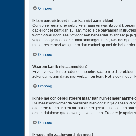
Omhoog
Ik ben geregistreerd maar kan niet aanmelden!
Controleer eerst of je gebruikersnaam en wachtwoord kloppen. I
dat je jonger bent dan 13 jaar, moet je de ontvangen instructi
wordt, ofwel door jezelf of door een beheerder. Wanneer je je 
volgen. Als je nooit een e-mail ontvangen hebt, was het opgege
mailadres correct was, neem dan contact op met de beheerder.
Omhoog
Waarom kan ik niet aanmelden?
Er zijn verschillende redenen mogelijk waarom je dit probleem
zeker van te zijn dat je niet verbannen bent. Het is ook mogeli
Omhoog
Ik heb me ooit geregistreerd maar kan nu niet meer aanmel
De meest voorkomende oorzaken hiervoor zijn: je gaf een verk
of andere reden. Indien dit laatste het geval is, heb je dan oo
om de database qua omvang te verkleinen. Probeer je opnieuw 
Omhoog
Ik weet mijn wachtwoord niet meer!