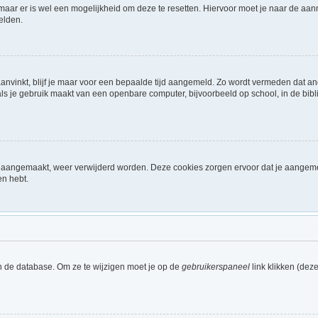
 maar er is wel een mogelijkheid om deze te resetten. Hiervoor moet je naar de a
elden.
aanvinkt, blijf je maar voor een bepaalde tijd aangemeld. Zo wordt vermeden dat a
ls je gebruik maakt van een openbare computer, bijvoorbeeld op school, in de biblio
ijn aangemaakt, weer verwijderd worden. Deze cookies zorgen ervoor dat je aangem
en hebt.
n de database. Om ze te wijzigen moet je op de
gebruikerspaneel
link klikken (dez