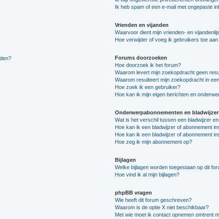
Ik heb spam of een e-mail met ongepaste i
Vrienden en vijanden
Waarvoor dient mijn vrienden- en vijandenlij
Hoe verwijder of voeg ik gebruikers toe aan m
Forums doorzoeken
lden?
Hoe doorzoek ik het forum?
Waarom levert mijn zoekopdracht geen resu
Waarom resulteert mijn zoekopdracht in een
Hoe zoek ik een gebruiker?
Hoe kan ik mijn eigen berichten en onderw
Onderwerpabonnementen en bladwijzer
Wat is het verschil tussen een bladwijzer 
Hoe kan ik een bladwijzer of abonnement in
Hoe kan ik een bladwijzer of abonnement ins
Hoe zeg ik mijn abonnement op?
Bijlagen
Welke bijlagen worden toegestaan op dit fo
Hoe vind ik al mijn bijlagen?
phpBB vragen
Wie heeft dit forum geschreven?
Waarom is de optie X niet beschikbaar?
Met wie moet ik contact opnemen omtrent mis