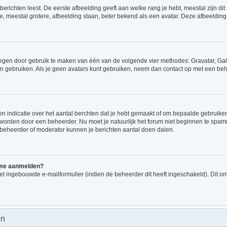
richten leest. De eerste afbeelding geeft aan welke rang je hebt, meestal zijn dit 
e, meestal grotere, afbeelding staan, beter bekend als een avatar. Deze afbeelding 
voegen door gebruik te maken van één van de volgende vier methodes: Gravatar, Gale
n gebruiken. Als je geen avatars kunt gebruiken, neem dan contact op met een beh
indicatie over het aantal berchten dat je hebt gemaakt of om bepaalde gebruikers 
d worden door een beheerder. Nu moet je natuurlijk het forum niet beginnen te sp
en beheerder of moderator kunnen je berichten aantal doen dalen.
k me aanmelden?
t ingebouwde e-mailformulier (indien de beheerder dit heeft ingeschakeld). Dit o
en