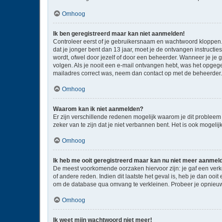
Omhoog
Ik ben geregistreerd maar kan niet aanmelden!
Controleer eerst of je gebruikersnaam en wachtwoord kloppen. I
dat je jonger bent dan 13 jaar, moet je de ontvangen instructi
wordt, ofwel door jezelf of door een beheerder. Wanneer je je 
volgen. Als je nooit een e-mail ontvangen hebt, was het opgege
mailadres correct was, neem dan contact op met de beheerder.
Omhoog
Waarom kan ik niet aanmelden?
Er zijn verschillende redenen mogelijk waarom je dit probleem
zeker van te zijn dat je niet verbannen bent. Het is ook mogeli
Omhoog
Ik heb me ooit geregistreerd maar kan nu niet meer aanmel
De meest voorkomende oorzaken hiervoor zijn: je gaf een verk
of andere reden. Indien dit laatste het geval is, heb je dan oo
om de database qua omvang te verkleinen. Probeer je opnieuw 
Omhoog
Ik weet mijn wachtwoord niet meer!