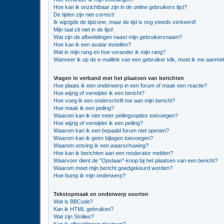
Hoe kan ik onzichtbaar zijn in de online gebruikers lijst?
De tijden zijn niet correct!
Ik wijzigde de tijdzone, maar de tijd is nog steeds verkeerd!
Mijn taal zit niet in de lijst!
Wat zijn de afbeeldingen naast mijn gebruikersnaam?
Hoe kan ik een avatar instellen?
Wat is mijn rang en hoe verander ik mijn rang?
Wanneer ik op de e-maillink van een gebruiker klik, moet ik me aanme
Vragen in verband met het plaatsen van berichten
Hoe plaats ik een onderwerp in een forum of maak een reactie?
Hoe wijzig of verwijder ik een bericht?
Hoe voeg ik een onderschrift toe aan mijn bericht?
Hoe maak ik een peiling?
Waarom kan ik niet meer peilingsopties toevoegen?
Hoe wijzig of verwijder ik een peiling?
Waarom kan ik een bepaald forum niet openen?
Waarom kan ik geen bijlagen toevoegen?
Waarom ontving ik een waarschuwing?
Hoe kan ik berichten aan een moderator melden?
Waarvoor dient de "Opslaan"-knop bij het plaatsen van een bericht?
Waarom moet mijn bericht goedgekeurd worden?
Hoe bump ik mijn onderwerp?
Tekstopmaak en onderwerp soorten
Wat is BBCode?
Kan ik HTML gebruiken?
Wat zijn Smilies?