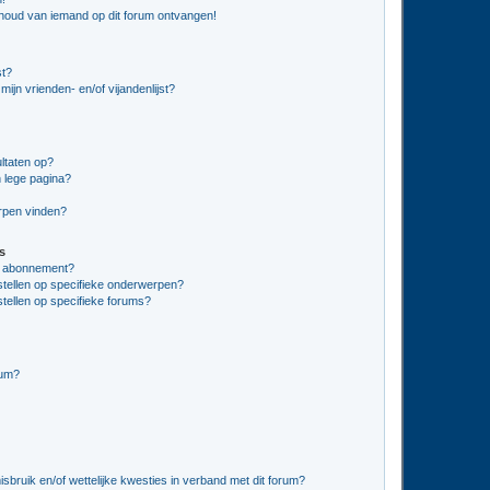
nhoud van iemand op dit forum ontvangen!
st?
ijn vrienden- en/of vijandenlijst?
ltaten op?
 lege pagina?
erpen vinden?
s
en abonnement?
stellen op specifieke onderwerpen?
tellen op specifieke forums?
rum?
bruik en/of wettelijke kwesties in verband met dit forum?