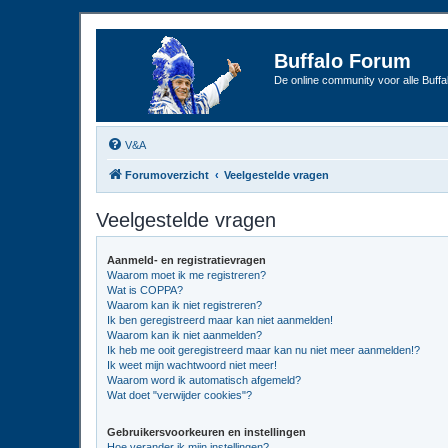
Buffalo Forum
De online community voor alle Buffal
V&A
Forumoverzicht
Veelgestelde vragen
Veelgestelde vragen
Aanmeld- en registratievragen
Waarom moet ik me registreren?
Wat is COPPA?
Waarom kan ik niet registreren?
Ik ben geregistreerd maar kan niet aanmelden!
Waarom kan ik niet aanmelden?
Ik heb me ooit geregistreerd maar kan nu niet meer aanmelden!?
Ik weet mijn wachtwoord niet meer!
Waarom word ik automatisch afgemeld?
Wat doet "verwijder cookies"?
Gebruikersvoorkeuren en instellingen
Hoe verander ik mijn instellingen?