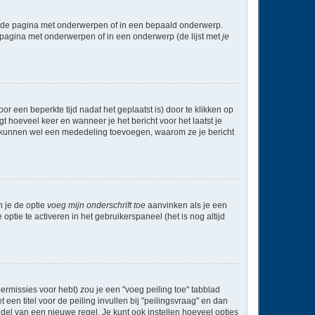
l de pagina met onderwerpen of in een bepaald onderwerp.
 pagina met onderwerpen of in een onderwerp (de lijst met
je
r een beperkte tijd nadat het geplaatst is) door te klikken op
gt hoeveel keer en wanneer je het bericht voor het laatst je
Zij kunnen wel een mededeling toevoegen, waarom ze je bericht
n je de optie
voeg mijn onderschrift toe
aanvinken als je een
optie te activeren in het gebruikerspaneel (het is nog altijd
rmissies voor hebt) zou je een "voeg peiling toe" tabblad
een titel voor de peiling invullen bij "peilingsvraag" en dan
ddel van een nieuwe regel. Je kunt ook instellen hoeveel opties