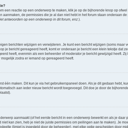
tie?
om een reactie op een onderwerp te maken, klik je op de bijhorende knop op ofwe
an aanmaken, de permissies die je al dan niet hebt in het forum staan onderaan de
et antwoorden op een onderwerp in dit forum, enz.
).
eigen berichten wijzigen en verwijderen. Je kunt een bericht wijzigen (soms maar voo
op je bericht gereageerd heeft, komt er onderaan je bericht een klein tekstje dat ze
ageerd heeft, evenmin als een beheerder of moderator je bericht gewijzigd heeft. 
r mogelijk zodra er iemand op gereageerd heeft.
rst één maken. Dit kun je via het gebruikerspaneel doen. Als je dit gedaan hebt, ku
automatisch aan ieder nieuw bericht wordt toegevoegd. Dit doe je door de bijhorende 
laatst).
derwerp aanmaakt (of het eerste bericht in een onderwerp bewerkt en als je daar pe
niet kan zien, heb je niet de juiste permissies om peilingen aan te maken). Je moet 
gedeelte (limiet is ingesteld door de beheerder), met elke optie gescheiden door mi