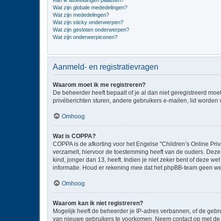
Kan ik afbeeldingen plaatsen?
Wat zijn globale mededelingen?
Wat zijn mededelingen?
Wat zijn sticky onderwerpen?
Wat zijn gesloten onderwerpen?
Wat zijn onderwerpiconen?
Aanmeld- en registratievragen
Waarom moet ik me registreren?
De beheerder heeft bepaalt of je al dan niet geregistreerd moe
privéberichten sturen, andere gebruikers e-mailen, lid worden
Omhoog
Wat is COPPA?
COPPA is de afkorting voor het Engelse "Children’s Online Priv
verzamelt, hiervoor de toestemming heeft van de ouders. Deze
kind, jonger dan 13, heeft. Indien je niet zeker bent of deze w
informatie. Houd er rekening mee dat het phpBB-team geen wette
Omhoog
Waarom kan ik niet registreren?
Mogelijk heeft de beheerder je IP-adres verbannen, of de gebru
van nieuwe gebruikers te voorkomen. Neem contact op met de 