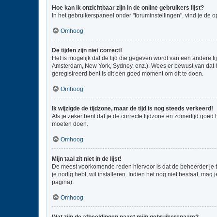
Hoe kan ik onzichtbaar zijn in de online gebruikers lijst?
In het gebruikerspaneel onder "foruminstellingen", vind je de o
Omhoog
De tijden zijn niet correct!
Het is mogelijk dat de tijd die gegeven wordt van een andere ti
Amsterdam, New York, Sydney, enz.). Wees er bewust van dat he
geregistreerd bent is dit een goed moment om dit te doen.
Omhoog
Ik wijzigde de tijdzone, maar de tijd is nog steeds verkeerd!
Als je zeker bent dat je de correcte tijdzone en zomertijd goed
moeten doen.
Omhoog
Mijn taal zit niet in de lijst!
De meest voorkomende reden hiervoor is dat de beheerder je taal
je nodig hebt, wil installeren. Indien het nog niet bestaat, m
pagina).
Omhoog