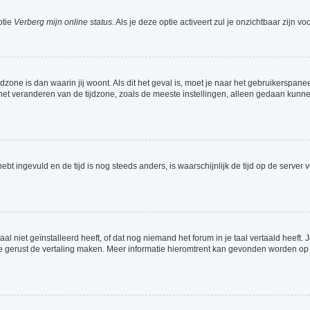
ptie
Verberg mijn online status
. Als je deze optie activeert zul je onzichtbaar zijn 
jdzone is dan waarin jij woont. Als dit het geval is, moet je naar het gebruikerspa
t veranderen van de tijdzone, zoals de meeste instellingen, alleen gedaan kunnen
 hebt ingevuld en de tijd is nog steeds anders, is waarschijnlijk de tijd op de serv
 niet geïnstalleerd heeft, of dat nog niemand het forum in je taal vertaald heeft. Je
ag je gerust de vertaling maken. Meer informatie hieromtrent kan gevonden worden o