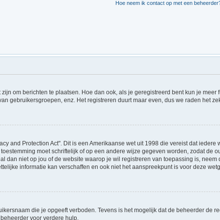
Hoe neem ik contact op met een beheerder
t zijn om berichten te plaatsen. Hoe dan ook, als je geregistreerd bent kun je meer
 van gebruikersgroepen, enz. Het registreren duurt maar even, dus we raden het ze
acy and Protection Act". Dit is een Amerikaanse wet uit 1998 die vereist dat ieder
 toestemming moet schriftelijk of op een andere wijze gegeven worden, zodat de 
et al dan niet op jou of de website waarop je wil registreren van toepassing is, ne
lijke informatie kan verschaffen en ook niet het aanspreekpunt is voor deze wetge
ikersnaam die je opgeeft verboden. Tevens is het mogelijk dat de beheerder de regi
beheerder voor verdere hulp.