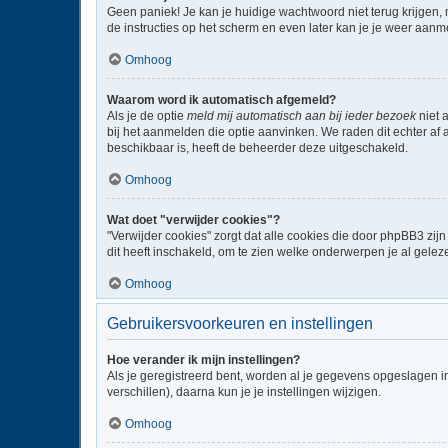
Geen paniek! Je kan je huidige wachtwoord niet terug krijgen,
de instructies op het scherm en even later kan je je weer aanm
Omhoog
Waarom word ik automatisch afgemeld?
Als je de optie
meld mij automatisch aan bij ieder bezoek
niet 
bij het aanmelden die optie aanvinken. We raden dit echter af a
beschikbaar is, heeft de beheerder deze uitgeschakeld.
Omhoog
Wat doet "verwijder cookies"?
"Verwijder cookies" zorgt dat alle cookies die door phpBB3 z
dit heeft inschakeld, om te zien welke onderwerpen je al gelez
Omhoog
Gebruikersvoorkeuren en instellingen
Hoe verander ik mijn instellingen?
Als je geregistreerd bent, worden al je gegevens opgeslagen i
verschillen), daarna kun je je instellingen wijzigen.
Omhoog