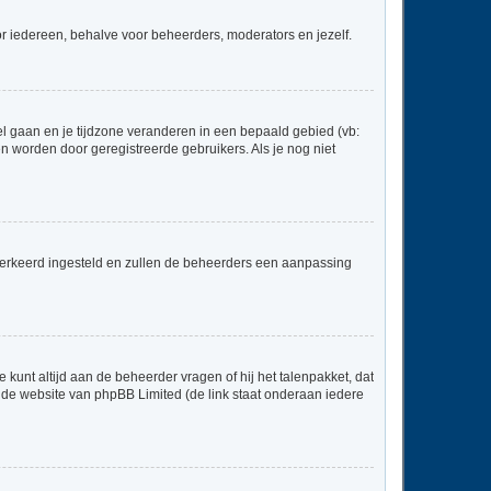
voor iedereen, behalve voor beheerders, moderators en jezelf.
neel gaan en je tijdzone veranderen in een bepaald gebied (vb:
 worden door geregistreerde gebruikers. Als je nog niet
er verkeerd ingesteld en zullen de beheerders een aanpassing
 kunt altijd aan de beheerder vragen of hij het talenpakket, dat
p de website van phpBB Limited (de link staat onderaan iedere