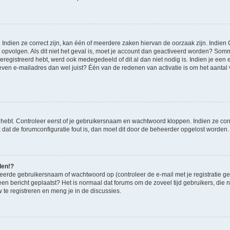
ndien ze correct zijn, kan één of meerdere zaken hiervan de oorzaak zijn. Indien C
es opvolgen. Als dit niet het geval is, moet je account dan geactiveerd worden? S
geregistreerd hebt, werd ook medegedeeld of dit al dan niet nodig is. Indien je een
ven e-mailadres dan wel juist? Één van de redenen van activatie is om het aantal va
 hebt. Controleer eerst of je gebruikersnaam en wachtwoord kloppen. Indien ze cor
jk dat de forumconfiguratie fout is, dan moet dit door de beheerder opgelost worden.
den!?
eerde gebruikersnaam of wachtwoord op (controleer de e-mail met je registratie g
it een bericht geplaatst? Het is normaal dat forums om de zoveel tijd gebruikers, di
te registreren en meng je in de discussies.