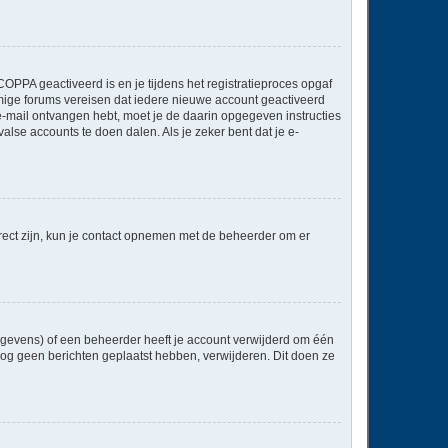
OPPA geactiveerd is en je tijdens het registratieproces opgaf
ommige forums vereisen dat iedere nieuwe account geactiveerd
 e-mail ontvangen hebt, moet je de daarin opgegeven instructies
lse accounts te doen dalen. Als je zeker bent dat je e-
rect zijn, kun je contact opnemen met de beheerder om er
egevens) of een beheerder heeft je account verwijderd om één
e nog geen berichten geplaatst hebben, verwijderen. Dit doen ze