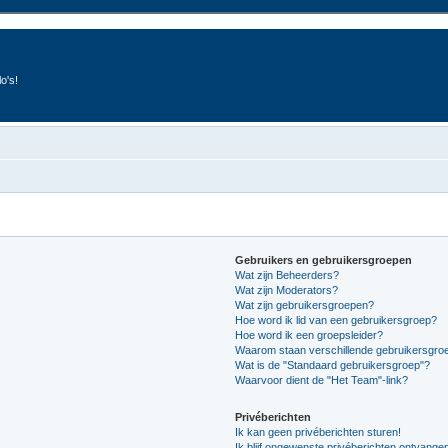
o's!
Gebruikers en gebruikersgroepen
Wat zijn Beheerders?
Wat zijn Moderators?
Wat zijn gebruikersgroepen?
Hoe word ik lid van een gebruikersgroep?
Hoe word ik een groepsleider?
Waarom staan verschillende gebruikersgroe
Wat is de "Standaard gebruikersgroep"?
Waarvoor dient de "Het Team"-link?
Privéberichten
Ik kan geen privéberichten sturen!
Ik blijf ongewenste privéberichten ontvange