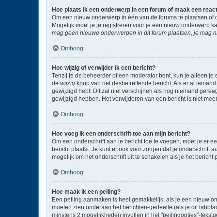
Hoe plaats ik een onderwerp in een forum of maak een reac
Om een nieuw onderwerp in één van de forums te plaatsen of 
Mogelijk moet je je registreren voor je een nieuw onderwerp k
mag geen nieuwe onderwerpen in dit forum plaatsen, je mag ni
Omhoog
Hoe wijzig of verwijder ik een bericht?
Tenzij je de beheerder of een moderator bent, kun je alleen je 
de
wijzig
knop van het desbetreffende bericht. Als er al iemand 
gewijzigd hebt. Dit zal niet verschijnen als nog niemand gere
gewijzigd hebben. Het verwijderen van een bericht is niet mee
Omhoog
Hoe voeg ik een onderschrift toe aan mijn bericht?
Om een onderschrift aan je bericht toe te voegen, moet je er ee
bericht plaatst. Je kunt er ook voor zorgen dat je onderschrift 
mogelijk om het onderschrift uit te schakelen als je het bericht p
Omhoog
Hoe maak ik een peiling?
Een peiling aanmaken is heel gemakkelijk, als je een nieuw on
moeten zien onderaan het berichten-gedeelte (als je dit tabblad 
minstens 2 mogelijkheden invullen in het "peilingopties"-tekst