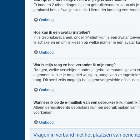
Wat zijn de afbeeldingen naast mijn gebruikersnaam?
Er kunnen 2 afbeeldingen bij een gebruikersnaam staan als je be
geplaatst hebt of wat je status is. Hieronder kan nog een tweed
Omhoog
Hoe kan ik een avatar instellen?
In je Gebruikerspaneel, onder “Profiel” kun je een avatar toe
te schakelen en om te kiezen op welke manier je een avatar ka
Omhoog
Wat is mijn rang en hoe verander ik mijn rang?
Rangen, welke verschijnen onder je gebruikersnaam, geven een 
algemeen kun je je rang niet wijzigen, aangezien ze ingestel
rang. Dit heeft zelfs mogelijk het tegenovergestelde effect, e
Omhoog
Wanneer ik op de e-maillink van een gebruiker klik, moet i
Alleen geregistreerde gebruikers kunnen gebruik maken van he
voorkomen.
Omhoog
Vragen in verband met het plaatsen van bericht