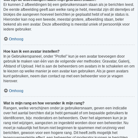
Er kunnen 2 afbeeldingen bij een gebruikersnaam staan als je berichten leest.
De eerste afbeelding geeft aan welke rang je hebt, meestal zijn dit sterretjes of
blokjes die aangeven hoeveel berichten je geplaatst hebt of wat je status is.
Hieronder kan nog een tweede, meestal grotere, afbeelding staan, beter
bekend als een avatar. Deze afbeelding is meestal uniek of persoonlijk voor
iedere gebruiker.
Omhoog
Hoe kan ik een avatar instellen?
In je Gebruikerspaneel, onder “Profiel” kun je een avatar toevoegen door
gebruik te maken van één van de volgende vier methodes: Gravatar, Galerij,
Afstand of Upload. Het is aan de beheerders om avatars in te schakelen en om
te kiezen op welke manier je een avatar kan gebruiken. Als je geen avatars
kunt gebruiken, neem dan contact op met een beheerder voor je vragen
hierover.
Omhoog
Wat is mijn rang en hoe verander ik mijn rang?
Rangen, welke verschijnen onder je gebruikersnaam, geven een indicatie
over het aantal berchten dat je hebt gemaakt of om bepaalde gebruikers te
identificeren, bijv. moderators en beheerders. Over het algemeen kun je je
rang niet wijzigen, aangezien ze ingesteld worden door een beheerder. Nu
moet je natuurlijk het forum niet beginnen te spammen met onzinnig veel
berichten, gewoon voor een hogere rang. Dit heeft zelfs mogelijk het
tegenovergestelde effect, een beheerder of moderator kunnen je berichten