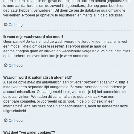
reden. Indien dit laatste het geval is, heb je dan ooit een bericht geplaatst? Het
is normaal dat forums om de zoveel tijd gebruikers, die nog geen berichten
geplaatst hebben, verwijderen. Dit doen ze om de database qua omvang te
verkleinen. Probeer je opnieuw te registreren en meng je in de discussies.
Omhoog
Ik weet mijn wachtwoord niet meer!
Geen paniek! Je kan je huidige wachtwoord niet terug krijgen, maar er is wel
een mogelijkheid om deze te resetten. Hiervoor moet je naar de
aanmeldpagina gaan en klikken op
wachtwoord vergeten?
. Volg de instructies
op het scherm en even later kan je je weer aanmelden.
Omhoog
Waarom word ik automatisch afgemeld?
Als je de optie
meld mij automatisch aan bij ieder bezoek
niet aanvinkt, blijf je
maar voor een bepaalde tijd aangemeld. Zo wordt vermeden dat anderen je
account misbruiken. Om aangemeld te blijven, moet je bij het aanmelden die
optie aanvinken. We raden dit echter af als je gebruik maakt van een
openbare computer, bijvoorbeeld op school, in de bibliotheek, in een
internetcafé, enz. Als deze optie niet beschikbaar is, heeft de beheerder deze
uitgeschakeld.
Omhoog
Wat doet "verwijder cookies"?