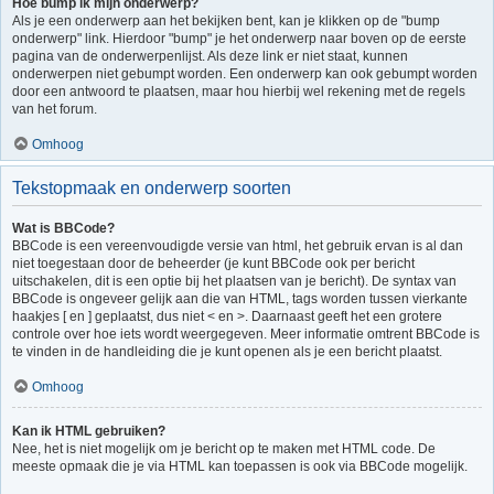
Hoe bump ik mijn onderwerp?
Als je een onderwerp aan het bekijken bent, kan je klikken op de "bump
onderwerp" link. Hierdoor "bump" je het onderwerp naar boven op de eerste
pagina van de onderwerpenlijst. Als deze link er niet staat, kunnen
onderwerpen niet gebumpt worden. Een onderwerp kan ook gebumpt worden
door een antwoord te plaatsen, maar hou hierbij wel rekening met de regels
van het forum.
Omhoog
Tekstopmaak en onderwerp soorten
Wat is BBCode?
BBCode is een vereenvoudigde versie van html, het gebruik ervan is al dan
niet toegestaan door de beheerder (je kunt BBCode ook per bericht
uitschakelen, dit is een optie bij het plaatsen van je bericht). De syntax van
BBCode is ongeveer gelijk aan die van HTML, tags worden tussen vierkante
haakjes [ en ] geplaatst, dus niet < en >. Daarnaast geeft het een grotere
controle over hoe iets wordt weergegeven. Meer informatie omtrent BBCode is
te vinden in de handleiding die je kunt openen als je een bericht plaatst.
Omhoog
Kan ik HTML gebruiken?
Nee, het is niet mogelijk om je bericht op te maken met HTML code. De
meeste opmaak die je via HTML kan toepassen is ook via BBCode mogelijk.