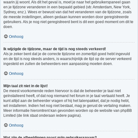
waarin jij woont. Als dit het geval is, moet je naar het gebruikerspaneel gaan
en je tijdzone veranderen in een bepaald gebied (vb: Amsterdam, New York,
Sydney, enz.). Wees er bewust van dat het veranderen van de tijdzone, zoals
de meeste instellingen, alleen gedaan kunnen worden door geregistreerde
gebruikers. Als je nog niet geregistreerd bent is dit een goed moment om dit te
doen.
Omhoog
Ik wijzigde de tijdzone, maar de tijd is nog steeds verkeerd!
Als je zeker bent dat je de correcte tijdzone en zomertijd goed hebt ingevuld
en de tijd is nog steeds anders, is waarschijnlijk de tijd op de server verkeerd
ingesteld en zullen de beheerders een aanpassing moeten doen.
Omhoog
Mijn taal zit niet in de lijst!
De meest voorkomende reden hiervoor is dat de beheerder je taal niet
geïnstalleerd heeft, of dat nog niemand het forum in je taal vertaald heeft. Je
kunt altijd aan de beheerder vragen of hij het talenpakket, dat je nodig hebt,
wil installeren. Indien het nog niet bestaat, mag je gerust de vertaling maken.
Meer informatie hieromtrent kan gevonden worden op de website van phpBB
Limited (de link staat onderaan iedere pagina).
Omhoog
Wat zijn de afbeeldingen naast mijn gebruikersnaam?