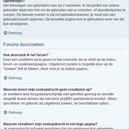
vijandenlijst?
Het toevoegen van gebruikers kan op 2 manieren. In het profiel van iedere
gebruiker staat een link om de gebruiker aan je vrienden- of vijandenlijst toe te
voegen. De tweede manier is via het gebruikerspaneel, je moet dan een
gebruikersnaam opgeven. Op dezelfde pagina kun je gebruikers weer van de
lijst verwijderen.
Omhoog
Forums doorzoeken
Hoe doorzoek ik het forum?
Door een zoekterm op te geven in het zoekveld, die je vindt op de index-,
forum- en onderwerppagina. Uitgebreid zoeken is mogelijk door op de
"zoeken" link te klikken, deze vind je op iedere pagina.
Omhoog
Waarom levert mijn zoekopdracht geen resultaten op?
Je zoekterm was hoogstwaarschijnlijk niet specifiek genoeg en bevatte
mogelijk teveel termen die niet door phpBB3 geïndexeerd worden. Wees
specifieker en gebruik, bij uitgebreid zoeken, de beschikbare opties.
Omhoog
Waarom resulteert mijn zoekopdracht in een lege pagina?
Je zoekopdracht gaf meer resultaten dan de webserver kon verwerken.