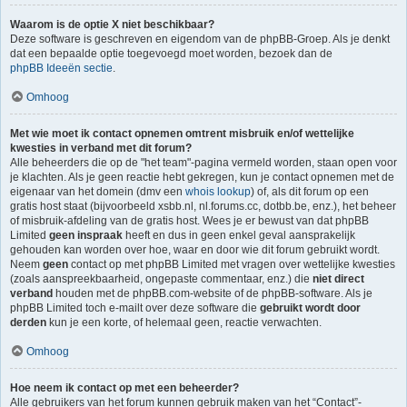
Waarom is de optie X niet beschikbaar?
Deze software is geschreven en eigendom van de phpBB-Groep. Als je denkt
dat een bepaalde optie toegevoegd moet worden, bezoek dan de
phpBB Ideeën sectie
.
Omhoog
Met wie moet ik contact opnemen omtrent misbruik en/of wettelijke
kwesties in verband met dit forum?
Alle beheerders die op de "het team"-pagina vermeld worden, staan open voor
je klachten. Als je geen reactie hebt gekregen, kun je contact opnemen met de
eigenaar van het domein (dmv een
whois lookup
) of, als dit forum op een
gratis host staat (bijvoorbeeld xsbb.nl, nl.forums.cc, dotbb.be, enz.), het beheer
of misbruik-afdeling van de gratis host. Wees je er bewust van dat phpBB
Limited
geen inspraak
heeft en dus in geen enkel geval aansprakelijk
gehouden kan worden over hoe, waar en door wie dit forum gebruikt wordt.
Neem
geen
contact op met phpBB Limited met vragen over wettelijke kwesties
(zoals aanspreekbaarheid, ongepaste commentaar, enz.) die
niet direct
verband
houden met de phpBB.com-website of de phpBB-software. Als je
phpBB Limited toch e-mailt over deze software die
gebruikt wordt door
derden
kun je een korte, of helemaal geen, reactie verwachten.
Omhoog
Hoe neem ik contact op met een beheerder?
Alle gebruikers van het forum kunnen gebruik maken van het “Contact”-