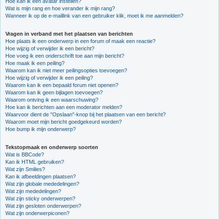
Hoe kan ik een avatar instellen?
Wat is mijn rang en hoe verander ik mijn rang?
Wanneer ik op de e-maillink van een gebruiker klik, moet ik me aanmelden?
Vragen in verband met het plaatsen van berichten
Hoe plaats ik een onderwerp in een forum of maak een reactie?
Hoe wijzig of verwijder ik een bericht?
Hoe voeg ik een onderschrift toe aan mijn bericht?
Hoe maak ik een peiling?
Waarom kan ik niet meer peilingsopties toevoegen?
Hoe wijzig of verwijder ik een peiling?
Waarom kan ik een bepaald forum niet openen?
Waarom kan ik geen bijlagen toevoegen?
Waarom ontving ik een waarschuwing?
Hoe kan ik berichten aan een moderator melden?
Waarvoor dient de "Opslaan"-knop bij het plaatsen van een bericht?
Waarom moet mijn bericht goedgekeurd worden?
Hoe bump ik mijn onderwerp?
Tekstopmaak en onderwerp soorten
Wat is BBCode?
Kan ik HTML gebruiken?
Wat zijn Smilies?
Kan ik afbeeldingen plaatsen?
Wat zijn globale mededelingen?
Wat zijn mededelingen?
Wat zijn sticky onderwerpen?
Wat zijn gesloten onderwerpen?
Wat zijn onderwerpiconen?