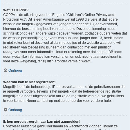
Wat is COPPA?
COPPA is de afkorting voor het Engelse "Children’s Online Privacy and
Protection Act". Dit is een Amerikaanse wet uit 1998 die vereist dat iedere
website die mogelijk gegevens van jongeren onder de 13 jaar verzamelt,
hiervoor de toestemming heeft van de ouders. Deze toestemming moet
schriftelijk of op een andere wijze gegeven worden, zodat de ouders weten dat
de website persoonlijke gegevens van hun kind, jonger dan 13, heeft. Indien
je niet zeker bent of deze wet al dan niet op jou of de website waarop je wil
registreren van toepassing is, neem dan contact op met een juridisch
raadgever voor meer informatie. Houd er rekening mee dat het phpBB-team
geen wettelijke informatie kan verschaffen en ook niet het aanspreekpunt is
voor deze wetgeving, tenzij dit hieronder vermeld wordt.
Omhoog
Waarom kan ik niet registreren?
Mogelijk heeft de beheerder je IP-adres verbannen, of de gebruikersnaam die
je opgeeft verboden. Tevens is het mogelijk dat de beheerder de registratie
mogelijkheid heeft uitgeschakeld om zo de registratie van nieuwe gebruikers
te voorkomen. Neem contact op met de beheerder voor verdere hulp.
Omhoog
Ik ben geregistreerd maar kan niet aanmelden!
Controleer eerst of je gebruikersnaam en wachtwoord kloppen. Indien ze