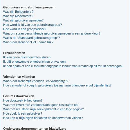
Gebruikers en gebruikersgroepen
Wat zijn Beheerders?
Wat zijn Moderators?
Wat zijn gebruikersgroepen?
Hoe word ik lid van een gebruikersgroep?
Hoe word ik een groepsleider?
Waarom staan verschillende gebruikersgroepen in een andere kleur?
Wat is de "Standaard gebruikersgroep"?
Waarvoor dient de "Het Team"-link?
Privéberichten
Ik kan geen privéberichten sturen!
Ik blijf ongewenste privéberichten ontvangen!
Ik heb spam of een e-mail met ongepaste inhoud van iemand op dit forum ontvangen!
Vrienden en vijanden
Waarvoor dient mijn vrienden- en vijandenlijst?
Hoe verwijder of voeg ik gebruikers toe aan mijn vrienden- en/of vijandenlijst?
Forums doorzoeken
Hoe doorzoek ik het forum?
Waarom levert mijn zoekopdracht geen resultaten op?
Waarom resulteert mijn zoekopdracht in een lege pagina?
Hoe zoek ik een gebruiker?
Hoe kan ik mijn eigen berichten en onderwerpen vinden?
Onderwerpabonnementen en bladwijzers