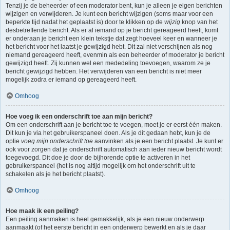
Tenzij je de beheerder of een moderator bent, kun je alleen je eigen berichten
wijzigen en verwijderen. Je kunt een bericht wijzigen (soms maar voor een
beperkte tijd nadat het geplaatst is) door te klikken op de
wijzig
knop van het
desbetreffende bericht. Als er al iemand op je bericht gereageerd heeft, komt
er onderaan je bericht een klein tekstje dat zegt hoeveel keer en wanneer je
het bericht voor het laatst je gewijzigd hebt. Dit zal niet verschijnen als nog
niemand gereageerd heeft, evenmin als een beheerder of moderator je bericht
gewijzigd heeft. Zij kunnen wel een mededeling toevoegen, waarom ze je
bericht gewijzigd hebben. Het verwijderen van een bericht is niet meer
mogelijk zodra er iemand op gereageerd heeft.
Omhoog
Hoe voeg ik een onderschrift toe aan mijn bericht?
Om een onderschrift aan je bericht toe te voegen, moet je er eerst één maken.
Dit kun je via het gebruikerspaneel doen. Als je dit gedaan hebt, kun je de
optie
voeg mijn onderschrift toe
aanvinken als je een bericht plaatst. Je kunt er
ook voor zorgen dat je onderschrift automatisch aan ieder nieuw bericht wordt
toegevoegd. Dit doe je door de bijhorende optie te activeren in het
gebruikerspaneel (het is nog altijd mogelijk om het onderschrift uit te
schakelen als je het bericht plaatst).
Omhoog
Hoe maak ik een peiling?
Een peiling aanmaken is heel gemakkelijk, als je een nieuw onderwerp
aanmaakt (of het eerste bericht in een onderwerp bewerkt en als je daar