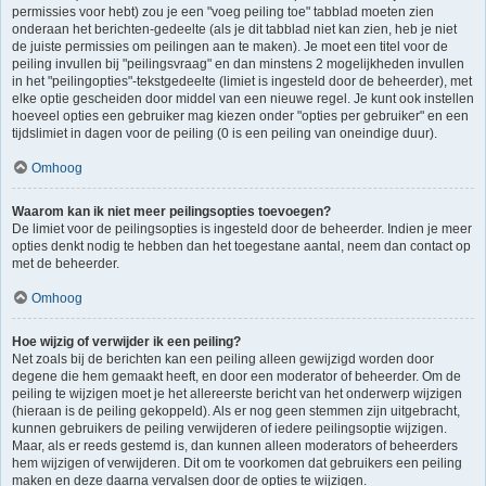
permissies voor hebt) zou je een "voeg peiling toe" tabblad moeten zien
onderaan het berichten-gedeelte (als je dit tabblad niet kan zien, heb je niet
de juiste permissies om peilingen aan te maken). Je moet een titel voor de
peiling invullen bij "peilingsvraag" en dan minstens 2 mogelijkheden invullen
in het "peilingopties"-tekstgedeelte (limiet is ingesteld door de beheerder), met
elke optie gescheiden door middel van een nieuwe regel. Je kunt ook instellen
hoeveel opties een gebruiker mag kiezen onder "opties per gebruiker" en een
tijdslimiet in dagen voor de peiling (0 is een peiling van oneindige duur).
Omhoog
Waarom kan ik niet meer peilingsopties toevoegen?
De limiet voor de peilingsopties is ingesteld door de beheerder. Indien je meer
opties denkt nodig te hebben dan het toegestane aantal, neem dan contact op
met de beheerder.
Omhoog
Hoe wijzig of verwijder ik een peiling?
Net zoals bij de berichten kan een peiling alleen gewijzigd worden door
degene die hem gemaakt heeft, en door een moderator of beheerder. Om de
peiling te wijzigen moet je het allereerste bericht van het onderwerp wijzigen
(hieraan is de peiling gekoppeld). Als er nog geen stemmen zijn uitgebracht,
kunnen gebruikers de peiling verwijderen of iedere peilingsoptie wijzigen.
Maar, als er reeds gestemd is, dan kunnen alleen moderators of beheerders
hem wijzigen of verwijderen. Dit om te voorkomen dat gebruikers een peiling
maken en deze daarna vervalsen door de opties te wijzigen.