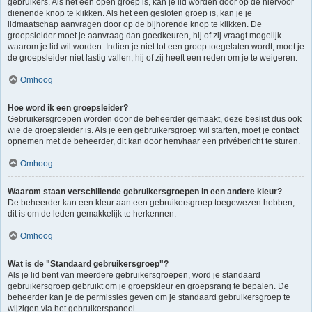
gebruikers. Als het een open groep is, kan je lid worden door op de hiervoor
dienende knop te klikken. Als het een gesloten groep is, kan je je
lidmaatschap aanvragen door op de bijhorende knop te klikken. De
groepsleider moet je aanvraag dan goedkeuren, hij of zij vraagt mogelijk
waarom je lid wil worden. Indien je niet tot een groep toegelaten wordt, moet je
de groepsleider niet lastig vallen, hij of zij heeft een reden om je te weigeren.
Omhoog
Hoe word ik een groepsleider?
Gebruikersgroepen worden door de beheerder gemaakt, deze beslist dus ook
wie de groepsleider is. Als je een gebruikersgroep wil starten, moet je contact
opnemen met de beheerder, dit kan door hem/haar een privébericht te sturen.
Omhoog
Waarom staan verschillende gebruikersgroepen in een andere kleur?
De beheerder kan een kleur aan een gebruikersgroep toegewezen hebben,
dit is om de leden gemakkelijk te herkennen.
Omhoog
Wat is de "Standaard gebruikersgroep"?
Als je lid bent van meerdere gebruikersgroepen, word je standaard
gebruikersgroep gebruikt om je groepskleur en groepsrang te bepalen. De
beheerder kan je de permissies geven om je standaard gebruikersgroep te
wijzigen via het gebruikerspaneel.