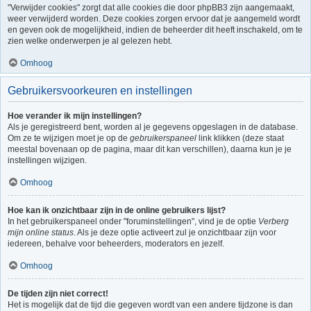
"Verwijder cookies" zorgt dat alle cookies die door phpBB3 zijn aangemaakt,
weer verwijderd worden. Deze cookies zorgen ervoor dat je aangemeld wordt
en geven ook de mogelijkheid, indien de beheerder dit heeft inschakeld, om te
zien welke onderwerpen je al gelezen hebt.
Omhoog
Gebruikersvoorkeuren en instellingen
Hoe verander ik mijn instellingen?
Als je geregistreerd bent, worden al je gegevens opgeslagen in de database.
Om ze te wijzigen moet je op de
gebruikerspaneel
link klikken (deze staat
meestal bovenaan op de pagina, maar dit kan verschillen), daarna kun je je
instellingen wijzigen.
Omhoog
Hoe kan ik onzichtbaar zijn in de online gebruikers lijst?
In het gebruikerspaneel onder "foruminstellingen", vind je de optie
Verberg
mijn online status
. Als je deze optie activeert zul je onzichtbaar zijn voor
iedereen, behalve voor beheerders, moderators en jezelf.
Omhoog
De tijden zijn niet correct!
Het is mogelijk dat de tijd die gegeven wordt van een andere tijdzone is dan