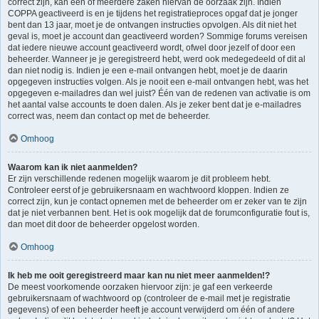
correct zijn, kan één of meerdere zaken hiervan de oorzaak zijn. Indien
COPPA geactiveerd is en je tijdens het registratieproces opgaf dat je jonger
bent dan 13 jaar, moet je de ontvangen instructies opvolgen. Als dit niet het
geval is, moet je account dan geactiveerd worden? Sommige forums vereisen
dat iedere nieuwe account geactiveerd wordt, ofwel door jezelf of door een
beheerder. Wanneer je je geregistreerd hebt, werd ook medegedeeld of dit al
dan niet nodig is. Indien je een e-mail ontvangen hebt, moet je de daarin
opgegeven instructies volgen. Als je nooit een e-mail ontvangen hebt, was het
opgegeven e-mailadres dan wel juist? Één van de redenen van activatie is om
het aantal valse accounts te doen dalen. Als je zeker bent dat je e-mailadres
correct was, neem dan contact op met de beheerder.
Omhoog
Waarom kan ik niet aanmelden?
Er zijn verschillende redenen mogelijk waarom je dit probleem hebt.
Controleer eerst of je gebruikersnaam en wachtwoord kloppen. Indien ze
correct zijn, kun je contact opnemen met de beheerder om er zeker van te zijn
dat je niet verbannen bent. Het is ook mogelijk dat de forumconfiguratie fout is,
dan moet dit door de beheerder opgelost worden.
Omhoog
Ik heb me ooit geregistreerd maar kan nu niet meer aanmelden!?
De meest voorkomende oorzaken hiervoor zijn: je gaf een verkeerde
gebruikersnaam of wachtwoord op (controleer de e-mail met je registratie
gegevens) of een beheerder heeft je account verwijderd om één of andere