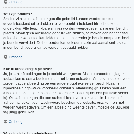
Omhoog
Wat zijn Smilies?
Smilies zijn kleine afbeeldingen die gebruikt kunnen worden om een
gevoelstoestand uit te drukken, bijvoorbeeld :) betekent blij, :( betekent
ongelukkig. Alle beschikbare smilies worden weergegeven als je een bericht
plaatst. Maak geen overdadig gebruik van smilies, ze maken een bericht snel
onleesbaar wat er toe kan leiden dat een moderator je bericht aanpast of heel
je bericht verwijdert. De beheerder kan ook een maximaal aantal smilies, dat
in een bericht gebruikt mag worden, bepaald hebben.
Omhoog
Kan ik afbeeldingen plaatsen?
Ja, je kunt afbeeldingen in je bericht weergeven. Als de beheerder bijlagen
toelaat kun je een afbeelding naar het forum uploaden. Anders moet je er voor
zorgen dat de afbeelding op een andere publieke server beschikbaar is,
bijvoorbeeld http://www.voorbeeld.com/mijn_afbeelding.gif. Linken naar een
afbeelding op je eigen computer is onmogelijk (tenzij het een publieke server
is). Ook afbeeldingen die een authentificatie vereisen zoals in: Hotmail of
Yahoo mailboxen, een wachtwoord beschermde website, enz. kunnen niet
worden weergegeven. Om een afbeelding weer te geven, moet je de BBCode
tag [img] gebruiken.
Omhoog
Wat zijn globale mededelingen?