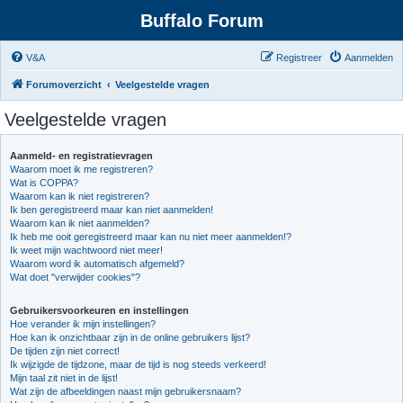
Buffalo Forum
V&A
Registreer
Aanmelden
Forumoverzicht
Veelgestelde vragen
Veelgestelde vragen
Aanmeld- en registratievragen
Waarom moet ik me registreren?
Wat is COPPA?
Waarom kan ik niet registreren?
Ik ben geregistreerd maar kan niet aanmelden!
Waarom kan ik niet aanmelden?
Ik heb me ooit geregistreerd maar kan nu niet meer aanmelden!?
Ik weet mijn wachtwoord niet meer!
Waarom word ik automatisch afgemeld?
Wat doet "verwijder cookies"?
Gebruikersvoorkeuren en instellingen
Hoe verander ik mijn instellingen?
Hoe kan ik onzichtbaar zijn in de online gebruikers lijst?
De tijden zijn niet correct!
Ik wijzigde de tijdzone, maar de tijd is nog steeds verkeerd!
Mijn taal zit niet in de lijst!
Wat zijn de afbeeldingen naast mijn gebruikersnaam?