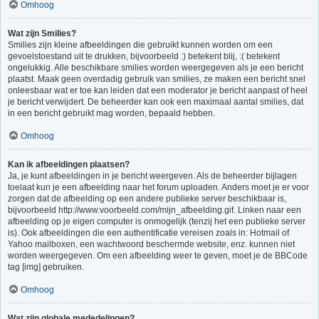
Omhoog
Wat zijn Smilies?
Smilies zijn kleine afbeeldingen die gebruikt kunnen worden om een
gevoelstoestand uit te drukken, bijvoorbeeld :) betekent blij, :( betekent
ongelukkig. Alle beschikbare smilies worden weergegeven als je een bericht
plaatst. Maak geen overdadig gebruik van smilies, ze maken een bericht snel
onleesbaar wat er toe kan leiden dat een moderator je bericht aanpast of heel
je bericht verwijdert. De beheerder kan ook een maximaal aantal smilies, dat
in een bericht gebruikt mag worden, bepaald hebben.
Omhoog
Kan ik afbeeldingen plaatsen?
Ja, je kunt afbeeldingen in je bericht weergeven. Als de beheerder bijlagen
toelaat kun je een afbeelding naar het forum uploaden. Anders moet je er voor
zorgen dat de afbeelding op een andere publieke server beschikbaar is,
bijvoorbeeld http://www.voorbeeld.com/mijn_afbeelding.gif. Linken naar een
afbeelding op je eigen computer is onmogelijk (tenzij het een publieke server
is). Ook afbeeldingen die een authentificatie vereisen zoals in: Hotmail of
Yahoo mailboxen, een wachtwoord beschermde website, enz. kunnen niet
worden weergegeven. Om een afbeelding weer te geven, moet je de BBCode
tag [img] gebruiken.
Omhoog
Wat zijn globale mededelingen?