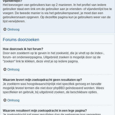
vijandenlijst?
Het toevoegen van gebruikers kan op 2 manieren. In het profiel van iedere
gebruiker staat een link om de gebruiker aan je vrienden- of vijandenlijst toe te
voegen. De tweede manier is via het gebruikerspaneel, je moet dan een
gebruikersnaam opgeven. Op dezelfde pagina kun je gebruikers weer van de
lijst verwijderen.
Omhoog
Forums doorzoeken
Hoe doorzoek ik het forum?
Door een zoekterm op te geven in het zoekveld, die je vindt op de index-,
forum- en onderwerppagina. Uitgebreid zoeken is mogelijk door op de
"zoeken" link te klikken, deze vind je op iedere pagina.
Omhoog
Waarom levert mijn zoekopdracht geen resultaten op?
Je zoekterm was hoogstwaarschijnlijk niet specifiek genoeg en bevatte
mogelijk teveel termen die niet door phpBB3 geïndexeerd worden. Wees
specifieker en gebruik, bij uitgebreid zoeken, de beschikbare opties.
Omhoog
Waarom resulteert mijn zoekopdracht in een lege pagina?
Je zoekopdracht gaf meer resultaten dan de webserver kon verwerken.