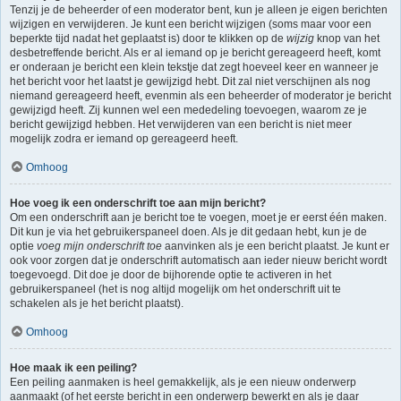
Tenzij je de beheerder of een moderator bent, kun je alleen je eigen berichten
wijzigen en verwijderen. Je kunt een bericht wijzigen (soms maar voor een
beperkte tijd nadat het geplaatst is) door te klikken op de
wijzig
knop van het
desbetreffende bericht. Als er al iemand op je bericht gereageerd heeft, komt
er onderaan je bericht een klein tekstje dat zegt hoeveel keer en wanneer je
het bericht voor het laatst je gewijzigd hebt. Dit zal niet verschijnen als nog
niemand gereageerd heeft, evenmin als een beheerder of moderator je bericht
gewijzigd heeft. Zij kunnen wel een mededeling toevoegen, waarom ze je
bericht gewijzigd hebben. Het verwijderen van een bericht is niet meer
mogelijk zodra er iemand op gereageerd heeft.
Omhoog
Hoe voeg ik een onderschrift toe aan mijn bericht?
Om een onderschrift aan je bericht toe te voegen, moet je er eerst één maken.
Dit kun je via het gebruikerspaneel doen. Als je dit gedaan hebt, kun je de
optie
voeg mijn onderschrift toe
aanvinken als je een bericht plaatst. Je kunt er
ook voor zorgen dat je onderschrift automatisch aan ieder nieuw bericht wordt
toegevoegd. Dit doe je door de bijhorende optie te activeren in het
gebruikerspaneel (het is nog altijd mogelijk om het onderschrift uit te
schakelen als je het bericht plaatst).
Omhoog
Hoe maak ik een peiling?
Een peiling aanmaken is heel gemakkelijk, als je een nieuw onderwerp
aanmaakt (of het eerste bericht in een onderwerp bewerkt en als je daar