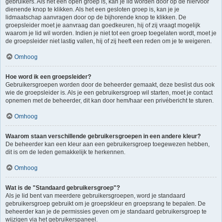
gebruikers. Als het een open groep is, kan je lid worden door op de hiervoor
dienende knop te klikken. Als het een gesloten groep is, kan je je
lidmaatschap aanvragen door op de bijhorende knop te klikken. De
groepsleider moet je aanvraag dan goedkeuren, hij of zij vraagt mogelijk
waarom je lid wil worden. Indien je niet tot een groep toegelaten wordt, moet je
de groepsleider niet lastig vallen, hij of zij heeft een reden om je te weigeren.
Omhoog
Hoe word ik een groepsleider?
Gebruikersgroepen worden door de beheerder gemaakt, deze beslist dus ook
wie de groepsleider is. Als je een gebruikersgroep wil starten, moet je contact
opnemen met de beheerder, dit kan door hem/haar een privébericht te sturen.
Omhoog
Waarom staan verschillende gebruikersgroepen in een andere kleur?
De beheerder kan een kleur aan een gebruikersgroep toegewezen hebben,
dit is om de leden gemakkelijk te herkennen.
Omhoog
Wat is de "Standaard gebruikersgroep"?
Als je lid bent van meerdere gebruikersgroepen, word je standaard
gebruikersgroep gebruikt om je groepskleur en groepsrang te bepalen. De
beheerder kan je de permissies geven om je standaard gebruikersgroep te
wijzigen via het gebruikerspaneel.