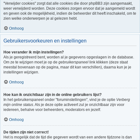
"Verwijder cookies" zorgt dat alle cookies die door phpBB3 zijn aangemaakt,
weer verwijderd worden. Deze cookies zorgen ervoor dat je aangemeld wordt
en geven ook de mogelijkheid, indien de beheerder dit heeft inschakeld, om te
zien welke onderwerpen je al gelezen hebt.
Omhoog
Gebruikersvoorkeuren en instellingen
Hoe verander ik mijn instellingen?
Als je geregistreerd bent, worden al je gegevens opgeslagen in de database.
Om ze te wijzigen moet je op de
gebruikerspaneel
link klikken (deze staat
meestal bovenaan op de pagina, maar dit kan verschillen), daarna kun je je
instellingen wijzigen.
Omhoog
Hoe kan ik onzichtbaar zijn in de online gebruikers lijst?
In het gebruikerspaneel onder "foruminstellingen", vind je de optie
Verberg
mijn online status
. Als je deze optie activeert zul je onzichtbaar zijn voor
iedereen, behalve voor beheerders, moderators en jezelf.
Omhoog
De tijden zijn niet correct!
Het is mogelijk dat de tijd die gegeven wordt van een andere tijdzone is dan