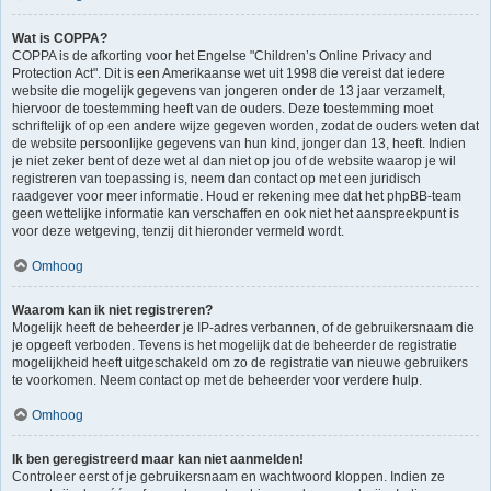
Wat is COPPA?
COPPA is de afkorting voor het Engelse "Children’s Online Privacy and
Protection Act". Dit is een Amerikaanse wet uit 1998 die vereist dat iedere
website die mogelijk gegevens van jongeren onder de 13 jaar verzamelt,
hiervoor de toestemming heeft van de ouders. Deze toestemming moet
schriftelijk of op een andere wijze gegeven worden, zodat de ouders weten dat
de website persoonlijke gegevens van hun kind, jonger dan 13, heeft. Indien
je niet zeker bent of deze wet al dan niet op jou of de website waarop je wil
registreren van toepassing is, neem dan contact op met een juridisch
raadgever voor meer informatie. Houd er rekening mee dat het phpBB-team
geen wettelijke informatie kan verschaffen en ook niet het aanspreekpunt is
voor deze wetgeving, tenzij dit hieronder vermeld wordt.
Omhoog
Waarom kan ik niet registreren?
Mogelijk heeft de beheerder je IP-adres verbannen, of de gebruikersnaam die
je opgeeft verboden. Tevens is het mogelijk dat de beheerder de registratie
mogelijkheid heeft uitgeschakeld om zo de registratie van nieuwe gebruikers
te voorkomen. Neem contact op met de beheerder voor verdere hulp.
Omhoog
Ik ben geregistreerd maar kan niet aanmelden!
Controleer eerst of je gebruikersnaam en wachtwoord kloppen. Indien ze