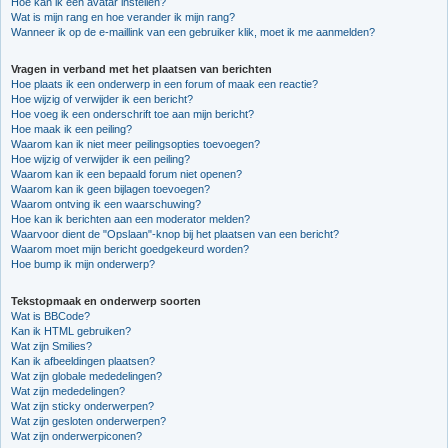
Hoe kan ik een avatar instellen?
Wat is mijn rang en hoe verander ik mijn rang?
Wanneer ik op de e-maillink van een gebruiker klik, moet ik me aanmelden?
Vragen in verband met het plaatsen van berichten
Hoe plaats ik een onderwerp in een forum of maak een reactie?
Hoe wijzig of verwijder ik een bericht?
Hoe voeg ik een onderschrift toe aan mijn bericht?
Hoe maak ik een peiling?
Waarom kan ik niet meer peilingsopties toevoegen?
Hoe wijzig of verwijder ik een peiling?
Waarom kan ik een bepaald forum niet openen?
Waarom kan ik geen bijlagen toevoegen?
Waarom ontving ik een waarschuwing?
Hoe kan ik berichten aan een moderator melden?
Waarvoor dient de "Opslaan"-knop bij het plaatsen van een bericht?
Waarom moet mijn bericht goedgekeurd worden?
Hoe bump ik mijn onderwerp?
Tekstopmaak en onderwerp soorten
Wat is BBCode?
Kan ik HTML gebruiken?
Wat zijn Smilies?
Kan ik afbeeldingen plaatsen?
Wat zijn globale mededelingen?
Wat zijn mededelingen?
Wat zijn sticky onderwerpen?
Wat zijn gesloten onderwerpen?
Wat zijn onderwerpiconen?