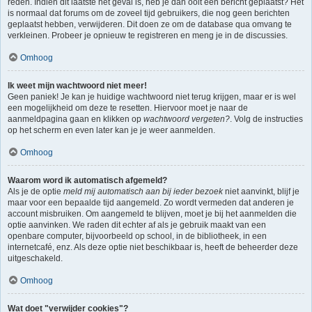
reden. Indien dit laatste het geval is, heb je dan ooit een bericht geplaatst? Het
is normaal dat forums om de zoveel tijd gebruikers, die nog geen berichten
geplaatst hebben, verwijderen. Dit doen ze om de database qua omvang te
verkleinen. Probeer je opnieuw te registreren en meng je in de discussies.
Omhoog
Ik weet mijn wachtwoord niet meer!
Geen paniek! Je kan je huidige wachtwoord niet terug krijgen, maar er is wel
een mogelijkheid om deze te resetten. Hiervoor moet je naar de
aanmeldpagina gaan en klikken op
wachtwoord vergeten?
. Volg de instructies
op het scherm en even later kan je je weer aanmelden.
Omhoog
Waarom word ik automatisch afgemeld?
Als je de optie
meld mij automatisch aan bij ieder bezoek
niet aanvinkt, blijf je
maar voor een bepaalde tijd aangemeld. Zo wordt vermeden dat anderen je
account misbruiken. Om aangemeld te blijven, moet je bij het aanmelden die
optie aanvinken. We raden dit echter af als je gebruik maakt van een
openbare computer, bijvoorbeeld op school, in de bibliotheek, in een
internetcafé, enz. Als deze optie niet beschikbaar is, heeft de beheerder deze
uitgeschakeld.
Omhoog
Wat doet "verwijder cookies"?