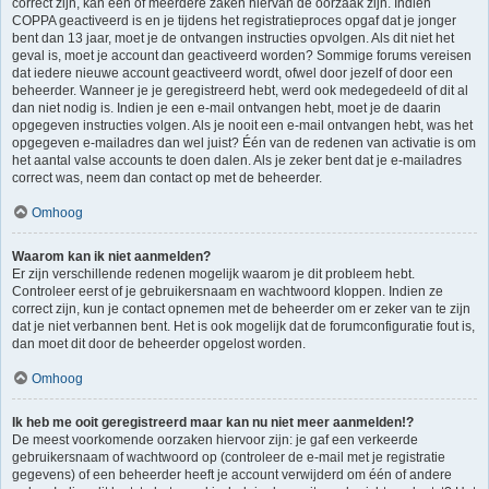
correct zijn, kan één of meerdere zaken hiervan de oorzaak zijn. Indien
COPPA geactiveerd is en je tijdens het registratieproces opgaf dat je jonger
bent dan 13 jaar, moet je de ontvangen instructies opvolgen. Als dit niet het
geval is, moet je account dan geactiveerd worden? Sommige forums vereisen
dat iedere nieuwe account geactiveerd wordt, ofwel door jezelf of door een
beheerder. Wanneer je je geregistreerd hebt, werd ook medegedeeld of dit al
dan niet nodig is. Indien je een e-mail ontvangen hebt, moet je de daarin
opgegeven instructies volgen. Als je nooit een e-mail ontvangen hebt, was het
opgegeven e-mailadres dan wel juist? Één van de redenen van activatie is om
het aantal valse accounts te doen dalen. Als je zeker bent dat je e-mailadres
correct was, neem dan contact op met de beheerder.
Omhoog
Waarom kan ik niet aanmelden?
Er zijn verschillende redenen mogelijk waarom je dit probleem hebt.
Controleer eerst of je gebruikersnaam en wachtwoord kloppen. Indien ze
correct zijn, kun je contact opnemen met de beheerder om er zeker van te zijn
dat je niet verbannen bent. Het is ook mogelijk dat de forumconfiguratie fout is,
dan moet dit door de beheerder opgelost worden.
Omhoog
Ik heb me ooit geregistreerd maar kan nu niet meer aanmelden!?
De meest voorkomende oorzaken hiervoor zijn: je gaf een verkeerde
gebruikersnaam of wachtwoord op (controleer de e-mail met je registratie
gegevens) of een beheerder heeft je account verwijderd om één of andere