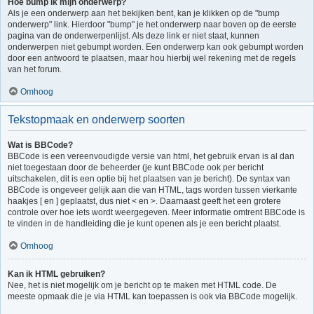
Hoe bump ik mijn onderwerp?
Als je een onderwerp aan het bekijken bent, kan je klikken op de "bump
onderwerp" link. Hierdoor "bump" je het onderwerp naar boven op de eerste
pagina van de onderwerpenlijst. Als deze link er niet staat, kunnen
onderwerpen niet gebumpt worden. Een onderwerp kan ook gebumpt worden
door een antwoord te plaatsen, maar hou hierbij wel rekening met de regels
van het forum.
Omhoog
Tekstopmaak en onderwerp soorten
Wat is BBCode?
BBCode is een vereenvoudigde versie van html, het gebruik ervan is al dan
niet toegestaan door de beheerder (je kunt BBCode ook per bericht
uitschakelen, dit is een optie bij het plaatsen van je bericht). De syntax van
BBCode is ongeveer gelijk aan die van HTML, tags worden tussen vierkante
haakjes [ en ] geplaatst, dus niet < en >. Daarnaast geeft het een grotere
controle over hoe iets wordt weergegeven. Meer informatie omtrent BBCode is
te vinden in de handleiding die je kunt openen als je een bericht plaatst.
Omhoog
Kan ik HTML gebruiken?
Nee, het is niet mogelijk om je bericht op te maken met HTML code. De
meeste opmaak die je via HTML kan toepassen is ook via BBCode mogelijk.