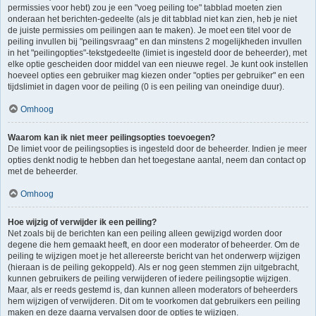
permissies voor hebt) zou je een "voeg peiling toe" tabblad moeten zien
onderaan het berichten-gedeelte (als je dit tabblad niet kan zien, heb je niet
de juiste permissies om peilingen aan te maken). Je moet een titel voor de
peiling invullen bij "peilingsvraag" en dan minstens 2 mogelijkheden invullen
in het "peilingopties"-tekstgedeelte (limiet is ingesteld door de beheerder), met
elke optie gescheiden door middel van een nieuwe regel. Je kunt ook instellen
hoeveel opties een gebruiker mag kiezen onder "opties per gebruiker" en een
tijdslimiet in dagen voor de peiling (0 is een peiling van oneindige duur).
Omhoog
Waarom kan ik niet meer peilingsopties toevoegen?
De limiet voor de peilingsopties is ingesteld door de beheerder. Indien je meer
opties denkt nodig te hebben dan het toegestane aantal, neem dan contact op
met de beheerder.
Omhoog
Hoe wijzig of verwijder ik een peiling?
Net zoals bij de berichten kan een peiling alleen gewijzigd worden door
degene die hem gemaakt heeft, en door een moderator of beheerder. Om de
peiling te wijzigen moet je het allereerste bericht van het onderwerp wijzigen
(hieraan is de peiling gekoppeld). Als er nog geen stemmen zijn uitgebracht,
kunnen gebruikers de peiling verwijderen of iedere peilingsoptie wijzigen.
Maar, als er reeds gestemd is, dan kunnen alleen moderators of beheerders
hem wijzigen of verwijderen. Dit om te voorkomen dat gebruikers een peiling
maken en deze daarna vervalsen door de opties te wijzigen.