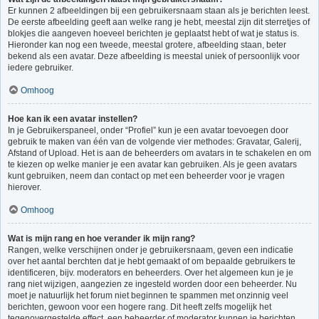
Er kunnen 2 afbeeldingen bij een gebruikersnaam staan als je berichten leest.
De eerste afbeelding geeft aan welke rang je hebt, meestal zijn dit sterretjes of
blokjes die aangeven hoeveel berichten je geplaatst hebt of wat je status is.
Hieronder kan nog een tweede, meestal grotere, afbeelding staan, beter
bekend als een avatar. Deze afbeelding is meestal uniek of persoonlijk voor
iedere gebruiker.
Omhoog
Hoe kan ik een avatar instellen?
In je Gebruikerspaneel, onder “Profiel” kun je een avatar toevoegen door
gebruik te maken van één van de volgende vier methodes: Gravatar, Galerij,
Afstand of Upload. Het is aan de beheerders om avatars in te schakelen en om
te kiezen op welke manier je een avatar kan gebruiken. Als je geen avatars
kunt gebruiken, neem dan contact op met een beheerder voor je vragen
hierover.
Omhoog
Wat is mijn rang en hoe verander ik mijn rang?
Rangen, welke verschijnen onder je gebruikersnaam, geven een indicatie
over het aantal berchten dat je hebt gemaakt of om bepaalde gebruikers te
identificeren, bijv. moderators en beheerders. Over het algemeen kun je je
rang niet wijzigen, aangezien ze ingesteld worden door een beheerder. Nu
moet je natuurlijk het forum niet beginnen te spammen met onzinnig veel
berichten, gewoon voor een hogere rang. Dit heeft zelfs mogelijk het
tegenovergestelde effect, een beheerder of moderator kunnen je berichten