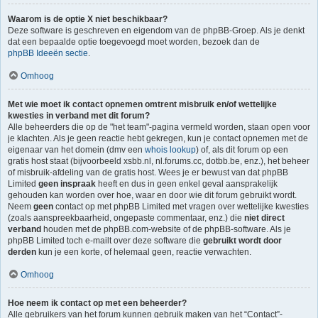
Waarom is de optie X niet beschikbaar?
Deze software is geschreven en eigendom van de phpBB-Groep. Als je denkt
dat een bepaalde optie toegevoegd moet worden, bezoek dan de
phpBB Ideeën sectie
.
Omhoog
Met wie moet ik contact opnemen omtrent misbruik en/of wettelijke
kwesties in verband met dit forum?
Alle beheerders die op de "het team"-pagina vermeld worden, staan open voor
je klachten. Als je geen reactie hebt gekregen, kun je contact opnemen met de
eigenaar van het domein (dmv een
whois lookup
) of, als dit forum op een
gratis host staat (bijvoorbeeld xsbb.nl, nl.forums.cc, dotbb.be, enz.), het beheer
of misbruik-afdeling van de gratis host. Wees je er bewust van dat phpBB
Limited
geen inspraak
heeft en dus in geen enkel geval aansprakelijk
gehouden kan worden over hoe, waar en door wie dit forum gebruikt wordt.
Neem
geen
contact op met phpBB Limited met vragen over wettelijke kwesties
(zoals aanspreekbaarheid, ongepaste commentaar, enz.) die
niet direct
verband
houden met de phpBB.com-website of de phpBB-software. Als je
phpBB Limited toch e-mailt over deze software die
gebruikt wordt door
derden
kun je een korte, of helemaal geen, reactie verwachten.
Omhoog
Hoe neem ik contact op met een beheerder?
Alle gebruikers van het forum kunnen gebruik maken van het “Contact”-