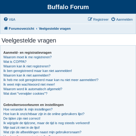
Buffalo Forum
V&A
Registreer
Aanmelden
Forumoverzicht
Veelgestelde vragen
Veelgestelde vragen
Aanmeld- en registratievragen
Waarom moet ik me registreren?
Wat is COPPA?
Waarom kan ik niet registreren?
Ik ben geregistreerd maar kan niet aanmelden!
Waarom kan ik niet aanmelden?
Ik heb me ooit geregistreerd maar kan nu niet meer aanmelden!?
Ik weet mijn wachtwoord niet meer!
Waarom word ik automatisch afgemeld?
Wat doet "verwijder cookies"?
Gebruikersvoorkeuren en instellingen
Hoe verander ik mijn instellingen?
Hoe kan ik onzichtbaar zijn in de online gebruikers lijst?
De tijden zijn niet correct!
Ik wijzigde de tijdzone, maar de tijd is nog steeds verkeerd!
Mijn taal zit niet in de lijst!
Wat zijn de afbeeldingen naast mijn gebruikersnaam?