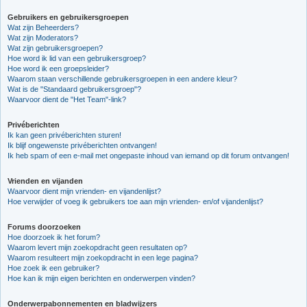
Gebruikers en gebruikersgroepen
Wat zijn Beheerders?
Wat zijn Moderators?
Wat zijn gebruikersgroepen?
Hoe word ik lid van een gebruikersgroep?
Hoe word ik een groepsleider?
Waarom staan verschillende gebruikersgroepen in een andere kleur?
Wat is de "Standaard gebruikersgroep"?
Waarvoor dient de "Het Team"-link?
Privéberichten
Ik kan geen privéberichten sturen!
Ik blijf ongewenste privéberichten ontvangen!
Ik heb spam of een e-mail met ongepaste inhoud van iemand op dit forum ontvangen!
Vrienden en vijanden
Waarvoor dient mijn vrienden- en vijandenlijst?
Hoe verwijder of voeg ik gebruikers toe aan mijn vrienden- en/of vijandenlijst?
Forums doorzoeken
Hoe doorzoek ik het forum?
Waarom levert mijn zoekopdracht geen resultaten op?
Waarom resulteert mijn zoekopdracht in een lege pagina?
Hoe zoek ik een gebruiker?
Hoe kan ik mijn eigen berichten en onderwerpen vinden?
Onderwerpabonnementen en bladwijzers