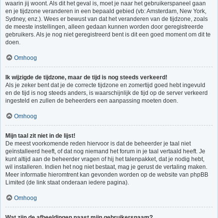
waarin jij woont. Als dit het geval is, moet je naar het gebruikerspaneel gaan
en je tijdzone veranderen in een bepaald gebied (vb: Amsterdam, New York,
Sydney, enz.). Wees er bewust van dat het veranderen van de tijdzone, zoals
de meeste instellingen, alleen gedaan kunnen worden door geregistreerde
gebruikers. Als je nog niet geregistreerd bent is dit een goed moment om dit te
doen.
Omhoog
Ik wijzigde de tijdzone, maar de tijd is nog steeds verkeerd!
Als je zeker bent dat je de correcte tijdzone en zomertijd goed hebt ingevuld
en de tijd is nog steeds anders, is waarschijnlijk de tijd op de server verkeerd
ingesteld en zullen de beheerders een aanpassing moeten doen.
Omhoog
Mijn taal zit niet in de lijst!
De meest voorkomende reden hiervoor is dat de beheerder je taal niet
geïnstalleerd heeft, of dat nog niemand het forum in je taal vertaald heeft. Je
kunt altijd aan de beheerder vragen of hij het talenpakket, dat je nodig hebt,
wil installeren. Indien het nog niet bestaat, mag je gerust de vertaling maken.
Meer informatie hieromtrent kan gevonden worden op de website van phpBB
Limited (de link staat onderaan iedere pagina).
Omhoog
Wat zijn de afbeeldingen naast mijn gebruikersnaam?