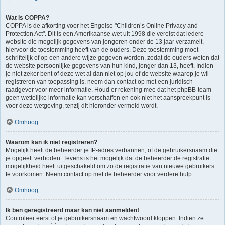
Wat is COPPA?
COPPA is de afkorting voor het Engelse "Children’s Online Privacy and
Protection Act". Dit is een Amerikaanse wet uit 1998 die vereist dat iedere
website die mogelijk gegevens van jongeren onder de 13 jaar verzamelt,
hiervoor de toestemming heeft van de ouders. Deze toestemming moet
schriftelijk of op een andere wijze gegeven worden, zodat de ouders weten dat
de website persoonlijke gegevens van hun kind, jonger dan 13, heeft. Indien
je niet zeker bent of deze wet al dan niet op jou of de website waarop je wil
registreren van toepassing is, neem dan contact op met een juridisch
raadgever voor meer informatie. Houd er rekening mee dat het phpBB-team
geen wettelijke informatie kan verschaffen en ook niet het aanspreekpunt is
voor deze wetgeving, tenzij dit hieronder vermeld wordt.
Omhoog
Waarom kan ik niet registreren?
Mogelijk heeft de beheerder je IP-adres verbannen, of de gebruikersnaam die
je opgeeft verboden. Tevens is het mogelijk dat de beheerder de registratie
mogelijkheid heeft uitgeschakeld om zo de registratie van nieuwe gebruikers
te voorkomen. Neem contact op met de beheerder voor verdere hulp.
Omhoog
Ik ben geregistreerd maar kan niet aanmelden!
Controleer eerst of je gebruikersnaam en wachtwoord kloppen. Indien ze