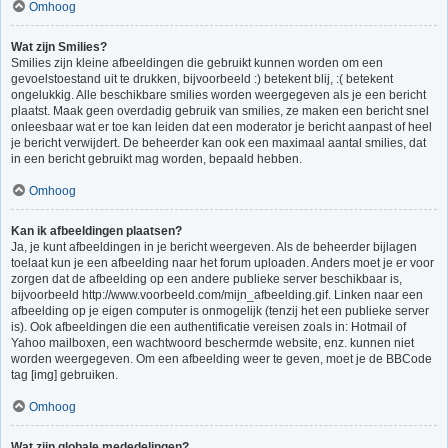
Omhoog
Wat zijn Smilies?
Smilies zijn kleine afbeeldingen die gebruikt kunnen worden om een
gevoelstoestand uit te drukken, bijvoorbeeld :) betekent blij, :( betekent
ongelukkig. Alle beschikbare smilies worden weergegeven als je een bericht
plaatst. Maak geen overdadig gebruik van smilies, ze maken een bericht snel
onleesbaar wat er toe kan leiden dat een moderator je bericht aanpast of heel
je bericht verwijdert. De beheerder kan ook een maximaal aantal smilies, dat
in een bericht gebruikt mag worden, bepaald hebben.
Omhoog
Kan ik afbeeldingen plaatsen?
Ja, je kunt afbeeldingen in je bericht weergeven. Als de beheerder bijlagen
toelaat kun je een afbeelding naar het forum uploaden. Anders moet je er voor
zorgen dat de afbeelding op een andere publieke server beschikbaar is,
bijvoorbeeld http://www.voorbeeld.com/mijn_afbeelding.gif. Linken naar een
afbeelding op je eigen computer is onmogelijk (tenzij het een publieke server
is). Ook afbeeldingen die een authentificatie vereisen zoals in: Hotmail of
Yahoo mailboxen, een wachtwoord beschermde website, enz. kunnen niet
worden weergegeven. Om een afbeelding weer te geven, moet je de BBCode
tag [img] gebruiken.
Omhoog
Wat zijn globale mededelingen?