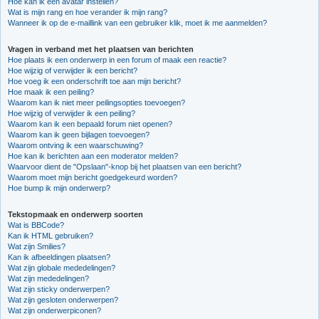
Hoe kan ik een avatar instellen?
Wat is mijn rang en hoe verander ik mijn rang?
Wanneer ik op de e-maillink van een gebruiker klik, moet ik me aanmelden?
Vragen in verband met het plaatsen van berichten
Hoe plaats ik een onderwerp in een forum of maak een reactie?
Hoe wijzig of verwijder ik een bericht?
Hoe voeg ik een onderschrift toe aan mijn bericht?
Hoe maak ik een peiling?
Waarom kan ik niet meer peilingsopties toevoegen?
Hoe wijzig of verwijder ik een peiling?
Waarom kan ik een bepaald forum niet openen?
Waarom kan ik geen bijlagen toevoegen?
Waarom ontving ik een waarschuwing?
Hoe kan ik berichten aan een moderator melden?
Waarvoor dient de "Opslaan"-knop bij het plaatsen van een bericht?
Waarom moet mijn bericht goedgekeurd worden?
Hoe bump ik mijn onderwerp?
Tekstopmaak en onderwerp soorten
Wat is BBCode?
Kan ik HTML gebruiken?
Wat zijn Smilies?
Kan ik afbeeldingen plaatsen?
Wat zijn globale mededelingen?
Wat zijn mededelingen?
Wat zijn sticky onderwerpen?
Wat zijn gesloten onderwerpen?
Wat zijn onderwerpiconen?