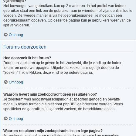
vijandenlijst?
Het toevoegen van gebruikers kan op 2 manieren. In het profiel van iedere
gebruiker staat een link om de gebruiker aan je vrienden- of vijandenlijst toe te
voegen. De tweede manier is via het gebruikerspaneel, je moet dan een
gebruikersnaam opgeven. Op dezelfde pagina kun je gebruikers weer van de
lijst verwijderen.
Omhoog
Forums doorzoeken
Hoe doorzoek ik het forum?
Door een zoekterm op te geven in het zoekveld, die je vindt op de index-,
forum- en onderwerppagina. Uitgebreid zoeken is mogelijk door op de
"zoeken" link te klikken, deze vind je op iedere pagina.
Omhoog
Waarom levert mijn zoekopdracht geen resultaten op?
Je zoekterm was hoogstwaarschijnlijk niet specifiek genoeg en bevatte
mogelijk teveel termen die niet door phpBB3 geïndexeerd worden. Wees
specifieker en gebruik, bij uitgebreid zoeken, de beschikbare opties.
Omhoog
Waarom resulteert mijn zoekopdracht in een lege pagina?
Je zoekopdracht gaf meer resultaten dan de webserver kon verwerken.