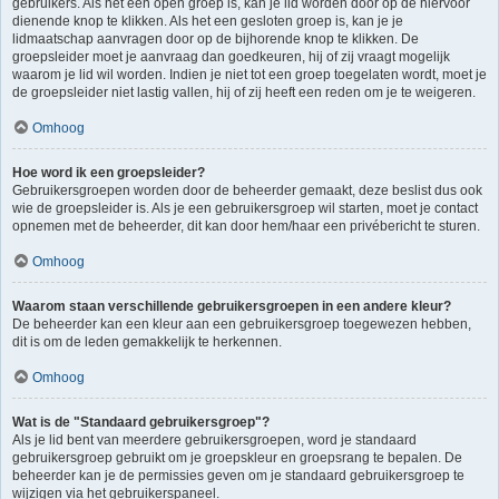
gebruikers. Als het een open groep is, kan je lid worden door op de hiervoor
dienende knop te klikken. Als het een gesloten groep is, kan je je
lidmaatschap aanvragen door op de bijhorende knop te klikken. De
groepsleider moet je aanvraag dan goedkeuren, hij of zij vraagt mogelijk
waarom je lid wil worden. Indien je niet tot een groep toegelaten wordt, moet je
de groepsleider niet lastig vallen, hij of zij heeft een reden om je te weigeren.
Omhoog
Hoe word ik een groepsleider?
Gebruikersgroepen worden door de beheerder gemaakt, deze beslist dus ook
wie de groepsleider is. Als je een gebruikersgroep wil starten, moet je contact
opnemen met de beheerder, dit kan door hem/haar een privébericht te sturen.
Omhoog
Waarom staan verschillende gebruikersgroepen in een andere kleur?
De beheerder kan een kleur aan een gebruikersgroep toegewezen hebben,
dit is om de leden gemakkelijk te herkennen.
Omhoog
Wat is de "Standaard gebruikersgroep"?
Als je lid bent van meerdere gebruikersgroepen, word je standaard
gebruikersgroep gebruikt om je groepskleur en groepsrang te bepalen. De
beheerder kan je de permissies geven om je standaard gebruikersgroep te
wijzigen via het gebruikerspaneel.