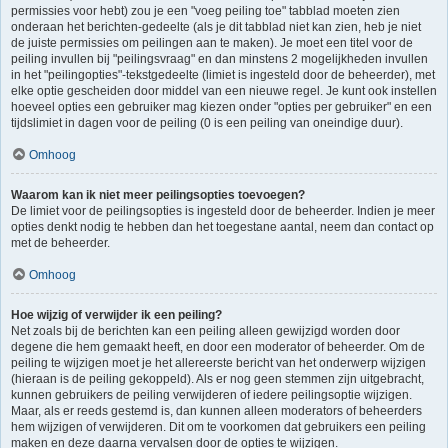
permissies voor hebt) zou je een "voeg peiling toe" tabblad moeten zien
onderaan het berichten-gedeelte (als je dit tabblad niet kan zien, heb je niet
de juiste permissies om peilingen aan te maken). Je moet een titel voor de
peiling invullen bij "peilingsvraag" en dan minstens 2 mogelijkheden invullen
in het "peilingopties"-tekstgedeelte (limiet is ingesteld door de beheerder), met
elke optie gescheiden door middel van een nieuwe regel. Je kunt ook instellen
hoeveel opties een gebruiker mag kiezen onder "opties per gebruiker" en een
tijdslimiet in dagen voor de peiling (0 is een peiling van oneindige duur).
Omhoog
Waarom kan ik niet meer peilingsopties toevoegen?
De limiet voor de peilingsopties is ingesteld door de beheerder. Indien je meer
opties denkt nodig te hebben dan het toegestane aantal, neem dan contact op
met de beheerder.
Omhoog
Hoe wijzig of verwijder ik een peiling?
Net zoals bij de berichten kan een peiling alleen gewijzigd worden door
degene die hem gemaakt heeft, en door een moderator of beheerder. Om de
peiling te wijzigen moet je het allereerste bericht van het onderwerp wijzigen
(hieraan is de peiling gekoppeld). Als er nog geen stemmen zijn uitgebracht,
kunnen gebruikers de peiling verwijderen of iedere peilingsoptie wijzigen.
Maar, als er reeds gestemd is, dan kunnen alleen moderators of beheerders
hem wijzigen of verwijderen. Dit om te voorkomen dat gebruikers een peiling
maken en deze daarna vervalsen door de opties te wijzigen.