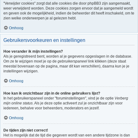
"Verwijder cookies" zorgt dat alle cookies die door phpBB3 zijn aangemaakt,
weer verwijderd worden. Deze cookies zorgen ervoor dat je aangemeld wordt
en geven ook de mogelijkheid, indien de beheerder dit heeft inschakeld, om te
zien welke onderwerpen je al gelezen hebt.
Omhoog
Gebruikersvoorkeuren en instellingen
Hoe verander ik mijn instellingen?
Als je geregistreerd bent, worden al je gegevens opgeslagen in de database.
Om ze te wijzigen moet je op de
gebruikerspaneel
link klikken (deze staat
meestal bovenaan op de pagina, maar dit kan verschillen), daarna kun je je
instellingen wijzigen.
Omhoog
Hoe kan ik onzichtbaar zijn in de online gebruikers lijst?
In het gebruikerspaneel onder "foruminstellingen", vind je de optie
Verberg
mijn online status
. Als je deze optie activeert zul je onzichtbaar zijn voor
iedereen, behalve voor beheerders, moderators en jezelf.
Omhoog
De tijden zijn niet correct!
Het is mogelijk dat de tijd die gegeven wordt van een andere tijdzone is dan