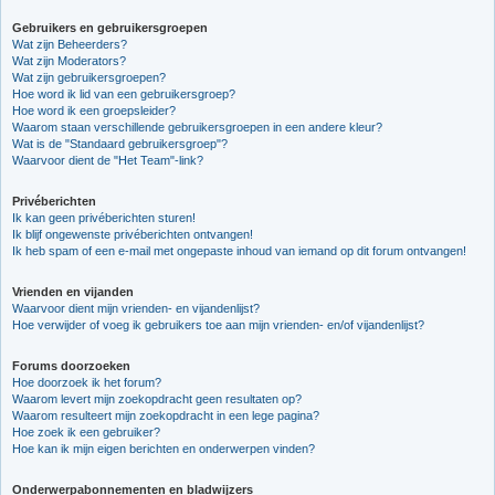
Gebruikers en gebruikersgroepen
Wat zijn Beheerders?
Wat zijn Moderators?
Wat zijn gebruikersgroepen?
Hoe word ik lid van een gebruikersgroep?
Hoe word ik een groepsleider?
Waarom staan verschillende gebruikersgroepen in een andere kleur?
Wat is de "Standaard gebruikersgroep"?
Waarvoor dient de "Het Team"-link?
Privéberichten
Ik kan geen privéberichten sturen!
Ik blijf ongewenste privéberichten ontvangen!
Ik heb spam of een e-mail met ongepaste inhoud van iemand op dit forum ontvangen!
Vrienden en vijanden
Waarvoor dient mijn vrienden- en vijandenlijst?
Hoe verwijder of voeg ik gebruikers toe aan mijn vrienden- en/of vijandenlijst?
Forums doorzoeken
Hoe doorzoek ik het forum?
Waarom levert mijn zoekopdracht geen resultaten op?
Waarom resulteert mijn zoekopdracht in een lege pagina?
Hoe zoek ik een gebruiker?
Hoe kan ik mijn eigen berichten en onderwerpen vinden?
Onderwerpabonnementen en bladwijzers