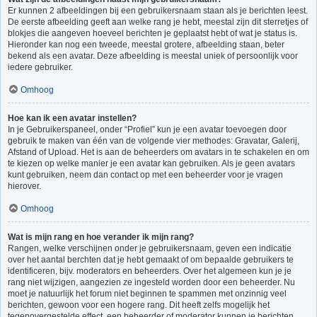
Er kunnen 2 afbeeldingen bij een gebruikersnaam staan als je berichten leest.
De eerste afbeelding geeft aan welke rang je hebt, meestal zijn dit sterretjes of
blokjes die aangeven hoeveel berichten je geplaatst hebt of wat je status is.
Hieronder kan nog een tweede, meestal grotere, afbeelding staan, beter
bekend als een avatar. Deze afbeelding is meestal uniek of persoonlijk voor
iedere gebruiker.
Omhoog
Hoe kan ik een avatar instellen?
In je Gebruikerspaneel, onder “Profiel” kun je een avatar toevoegen door
gebruik te maken van één van de volgende vier methodes: Gravatar, Galerij,
Afstand of Upload. Het is aan de beheerders om avatars in te schakelen en om
te kiezen op welke manier je een avatar kan gebruiken. Als je geen avatars
kunt gebruiken, neem dan contact op met een beheerder voor je vragen
hierover.
Omhoog
Wat is mijn rang en hoe verander ik mijn rang?
Rangen, welke verschijnen onder je gebruikersnaam, geven een indicatie
over het aantal berchten dat je hebt gemaakt of om bepaalde gebruikers te
identificeren, bijv. moderators en beheerders. Over het algemeen kun je je
rang niet wijzigen, aangezien ze ingesteld worden door een beheerder. Nu
moet je natuurlijk het forum niet beginnen te spammen met onzinnig veel
berichten, gewoon voor een hogere rang. Dit heeft zelfs mogelijk het
tegenovergestelde effect, een beheerder of moderator kunnen je berichten