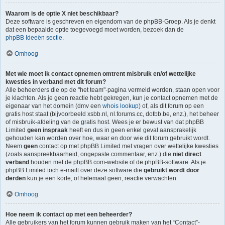
Waarom is de optie X niet beschikbaar?
Deze software is geschreven en eigendom van de phpBB-Groep. Als je denkt
dat een bepaalde optie toegevoegd moet worden, bezoek dan de
phpBB Ideeën sectie
.
Omhoog
Met wie moet ik contact opnemen omtrent misbruik en/of wettelijke
kwesties in verband met dit forum?
Alle beheerders die op de "het team"-pagina vermeld worden, staan open voor
je klachten. Als je geen reactie hebt gekregen, kun je contact opnemen met de
eigenaar van het domein (dmv een
whois lookup
) of, als dit forum op een
gratis host staat (bijvoorbeeld xsbb.nl, nl.forums.cc, dotbb.be, enz.), het beheer
of misbruik-afdeling van de gratis host. Wees je er bewust van dat phpBB
Limited
geen inspraak
heeft en dus in geen enkel geval aansprakelijk
gehouden kan worden over hoe, waar en door wie dit forum gebruikt wordt.
Neem
geen
contact op met phpBB Limited met vragen over wettelijke kwesties
(zoals aanspreekbaarheid, ongepaste commentaar, enz.) die
niet direct
verband
houden met de phpBB.com-website of de phpBB-software. Als je
phpBB Limited toch e-mailt over deze software die
gebruikt wordt door
derden
kun je een korte, of helemaal geen, reactie verwachten.
Omhoog
Hoe neem ik contact op met een beheerder?
Alle gebruikers van het forum kunnen gebruik maken van het “Contact”-