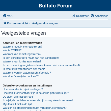
Buffalo Forum
V&A
Registreer
Aanmelden
Forumoverzicht
Veelgestelde vragen
Veelgestelde vragen
Aanmeld- en registratievragen
Waarom moet ik me registreren?
Wat is COPPA?
Waarom kan ik niet registreren?
Ik ben geregistreerd maar kan niet aanmelden!
Waarom kan ik niet aanmelden?
Ik heb me ooit geregistreerd maar kan nu niet meer aanmelden!?
Ik weet mijn wachtwoord niet meer!
Waarom word ik automatisch afgemeld?
Wat doet "verwijder cookies"?
Gebruikersvoorkeuren en instellingen
Hoe verander ik mijn instellingen?
Hoe kan ik onzichtbaar zijn in de online gebruikers lijst?
De tijden zijn niet correct!
Ik wijzigde de tijdzone, maar de tijd is nog steeds verkeerd!
Mijn taal zit niet in de lijst!
Wat zijn de afbeeldingen naast mijn gebruikersnaam?