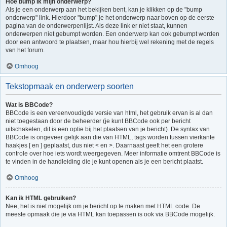
Hoe bump ik mijn onderwerp?
Als je een onderwerp aan het bekijken bent, kan je klikken op de "bump
onderwerp" link. Hierdoor "bump" je het onderwerp naar boven op de eerste
pagina van de onderwerpenlijst. Als deze link er niet staat, kunnen
onderwerpen niet gebumpt worden. Een onderwerp kan ook gebumpt worden
door een antwoord te plaatsen, maar hou hierbij wel rekening met de regels
van het forum.
Omhoog
Tekstopmaak en onderwerp soorten
Wat is BBCode?
BBCode is een vereenvoudigde versie van html, het gebruik ervan is al dan
niet toegestaan door de beheerder (je kunt BBCode ook per bericht
uitschakelen, dit is een optie bij het plaatsen van je bericht). De syntax van
BBCode is ongeveer gelijk aan die van HTML, tags worden tussen vierkante
haakjes [ en ] geplaatst, dus niet < en >. Daarnaast geeft het een grotere
controle over hoe iets wordt weergegeven. Meer informatie omtrent BBCode is
te vinden in de handleiding die je kunt openen als je een bericht plaatst.
Omhoog
Kan ik HTML gebruiken?
Nee, het is niet mogelijk om je bericht op te maken met HTML code. De
meeste opmaak die je via HTML kan toepassen is ook via BBCode mogelijk.