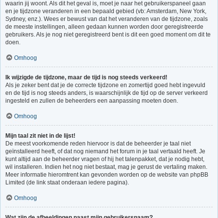
waarin jij woont. Als dit het geval is, moet je naar het gebruikerspaneel gaan
en je tijdzone veranderen in een bepaald gebied (vb: Amsterdam, New York,
Sydney, enz.). Wees er bewust van dat het veranderen van de tijdzone, zoals
de meeste instellingen, alleen gedaan kunnen worden door geregistreerde
gebruikers. Als je nog niet geregistreerd bent is dit een goed moment om dit te
doen.
Omhoog
Ik wijzigde de tijdzone, maar de tijd is nog steeds verkeerd!
Als je zeker bent dat je de correcte tijdzone en zomertijd goed hebt ingevuld
en de tijd is nog steeds anders, is waarschijnlijk de tijd op de server verkeerd
ingesteld en zullen de beheerders een aanpassing moeten doen.
Omhoog
Mijn taal zit niet in de lijst!
De meest voorkomende reden hiervoor is dat de beheerder je taal niet
geïnstalleerd heeft, of dat nog niemand het forum in je taal vertaald heeft. Je
kunt altijd aan de beheerder vragen of hij het talenpakket, dat je nodig hebt,
wil installeren. Indien het nog niet bestaat, mag je gerust de vertaling maken.
Meer informatie hieromtrent kan gevonden worden op de website van phpBB
Limited (de link staat onderaan iedere pagina).
Omhoog
Wat zijn de afbeeldingen naast mijn gebruikersnaam?