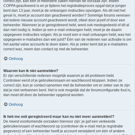
correct zijn, kan één of meerdere zaken hiervan de oorzaak zijn. Indien
COPPA geactiveerd is en je tijdens het registratieproces opgaf dat je jonger
bent dan 13 jaar, moet je de ontvangen instructies opvolgen. Als dit niet het
geval is, moet je account dan geactiveerd worden? Sommige forums vereisen
dat iedere nieuwe account geactiveerd wordt, ofwel door jezelf of door een
beheerder. Wanneer je je geregistreerd hebt, werd ook medegedeeld of dit al
dan niet nodig is. Indien je een e-mail ontvangen hebt, moet je de daarin
opgegeven instructies volgen. Als je nooit een e-mail ontvangen hebt, was het
opgegeven e-mailadres dan wel juist? Één van de redenen van activatie is om
het aantal valse accounts te doen dalen. Als je zeker bent dat je e-mailadres
correct was, neem dan contact op met de beheerder.
Omhoog
Waarom kan ik niet aanmelden?
Er zijn verschillende redenen mogelijk waarom je dit probleem hebt.
Controleer eerst of je gebruikersnaam en wachtwoord kloppen. Indien ze
correct zijn, kun je contact opnemen met de beheerder om er zeker van te zijn
dat je niet verbannen bent. Het is ook mogelijk dat de forumconfiguratie fout is,
dan moet dit door de beheerder opgelost worden.
Omhoog
Ik heb me ooit geregistreerd maar kan nu niet meer aanmelden!?
De meest voorkomende oorzaken hiervoor zijn: je gaf een verkeerde
gebruikersnaam of wachtwoord op (controleer de e-mail met je registratie
gegevens) of een beheerder heeft je account verwijderd om één of andere