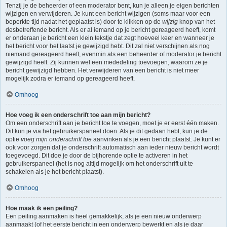
Tenzij je de beheerder of een moderator bent, kun je alleen je eigen berichten
wijzigen en verwijderen. Je kunt een bericht wijzigen (soms maar voor een
beperkte tijd nadat het geplaatst is) door te klikken op de
wijzig
knop van het
desbetreffende bericht. Als er al iemand op je bericht gereageerd heeft, komt
er onderaan je bericht een klein tekstje dat zegt hoeveel keer en wanneer je
het bericht voor het laatst je gewijzigd hebt. Dit zal niet verschijnen als nog
niemand gereageerd heeft, evenmin als een beheerder of moderator je bericht
gewijzigd heeft. Zij kunnen wel een mededeling toevoegen, waarom ze je
bericht gewijzigd hebben. Het verwijderen van een bericht is niet meer
mogelijk zodra er iemand op gereageerd heeft.
Omhoog
Hoe voeg ik een onderschrift toe aan mijn bericht?
Om een onderschrift aan je bericht toe te voegen, moet je er eerst één maken.
Dit kun je via het gebruikerspaneel doen. Als je dit gedaan hebt, kun je de
optie
voeg mijn onderschrift toe
aanvinken als je een bericht plaatst. Je kunt er
ook voor zorgen dat je onderschrift automatisch aan ieder nieuw bericht wordt
toegevoegd. Dit doe je door de bijhorende optie te activeren in het
gebruikerspaneel (het is nog altijd mogelijk om het onderschrift uit te
schakelen als je het bericht plaatst).
Omhoog
Hoe maak ik een peiling?
Een peiling aanmaken is heel gemakkelijk, als je een nieuw onderwerp
aanmaakt (of het eerste bericht in een onderwerp bewerkt en als je daar