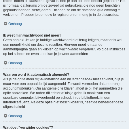
reden. Indien dit laatste het geval is, heb je dan ooit een bericht geplaatst? Het
is normaal dat forums om de zoveel tijd gebruikers, die nog geen berichten
geplaatst hebben, verwijderen. Dit doen ze om de database qua omvang te
verkleinen. Probeer je opnieuw te registreren en meng je in de discussies.
Omhoog
Ik weet mijn wachtwoord niet meer!
Geen paniek! Je kan je huidige wachtwoord niet terug krijgen, maar er is wel
een mogelijkheid om deze te resetten. Hiervoor moet je naar de
aanmeldpagina gaan en klikken op
wachtwoord vergeten?
. Volg de instructies
op het scherm en even later kan je je weer aanmelden.
Omhoog
Waarom word ik automatisch afgemeld?
Als je de optie
meld mij automatisch aan bij ieder bezoek
niet aanvinkt, blijf je
maar voor een bepaalde tijd aangemeld. Zo wordt vermeden dat anderen je
account misbruiken. Om aangemeld te blijven, moet je bij het aanmelden die
optie aanvinken. We raden dit echter af als je gebruik maakt van een
openbare computer, bijvoorbeeld op school, in de bibliotheek, in een
internetcafé, enz. Als deze optie niet beschikbaar is, heeft de beheerder deze
uitgeschakeld.
Omhoog
Wat doet "verwijder cookies"?