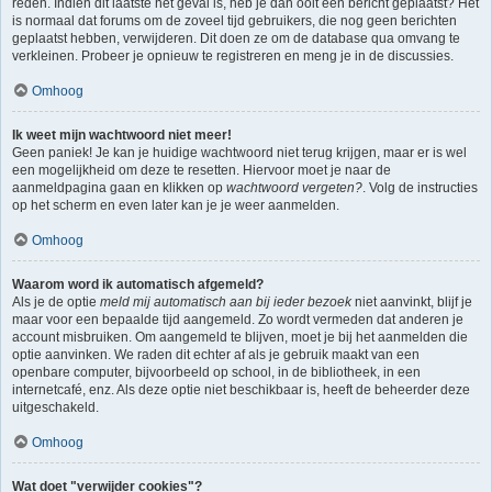
reden. Indien dit laatste het geval is, heb je dan ooit een bericht geplaatst? Het
is normaal dat forums om de zoveel tijd gebruikers, die nog geen berichten
geplaatst hebben, verwijderen. Dit doen ze om de database qua omvang te
verkleinen. Probeer je opnieuw te registreren en meng je in de discussies.
Omhoog
Ik weet mijn wachtwoord niet meer!
Geen paniek! Je kan je huidige wachtwoord niet terug krijgen, maar er is wel
een mogelijkheid om deze te resetten. Hiervoor moet je naar de
aanmeldpagina gaan en klikken op
wachtwoord vergeten?
. Volg de instructies
op het scherm en even later kan je je weer aanmelden.
Omhoog
Waarom word ik automatisch afgemeld?
Als je de optie
meld mij automatisch aan bij ieder bezoek
niet aanvinkt, blijf je
maar voor een bepaalde tijd aangemeld. Zo wordt vermeden dat anderen je
account misbruiken. Om aangemeld te blijven, moet je bij het aanmelden die
optie aanvinken. We raden dit echter af als je gebruik maakt van een
openbare computer, bijvoorbeeld op school, in de bibliotheek, in een
internetcafé, enz. Als deze optie niet beschikbaar is, heeft de beheerder deze
uitgeschakeld.
Omhoog
Wat doet "verwijder cookies"?