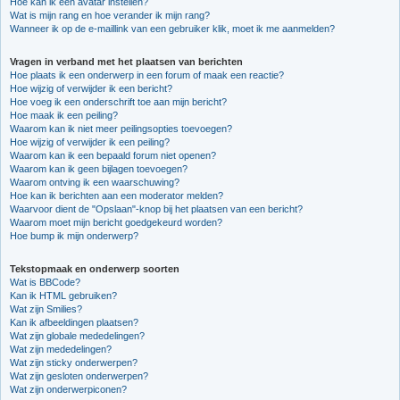
Hoe kan ik een avatar instellen?
Wat is mijn rang en hoe verander ik mijn rang?
Wanneer ik op de e-maillink van een gebruiker klik, moet ik me aanmelden?
Vragen in verband met het plaatsen van berichten
Hoe plaats ik een onderwerp in een forum of maak een reactie?
Hoe wijzig of verwijder ik een bericht?
Hoe voeg ik een onderschrift toe aan mijn bericht?
Hoe maak ik een peiling?
Waarom kan ik niet meer peilingsopties toevoegen?
Hoe wijzig of verwijder ik een peiling?
Waarom kan ik een bepaald forum niet openen?
Waarom kan ik geen bijlagen toevoegen?
Waarom ontving ik een waarschuwing?
Hoe kan ik berichten aan een moderator melden?
Waarvoor dient de "Opslaan"-knop bij het plaatsen van een bericht?
Waarom moet mijn bericht goedgekeurd worden?
Hoe bump ik mijn onderwerp?
Tekstopmaak en onderwerp soorten
Wat is BBCode?
Kan ik HTML gebruiken?
Wat zijn Smilies?
Kan ik afbeeldingen plaatsen?
Wat zijn globale mededelingen?
Wat zijn mededelingen?
Wat zijn sticky onderwerpen?
Wat zijn gesloten onderwerpen?
Wat zijn onderwerpiconen?