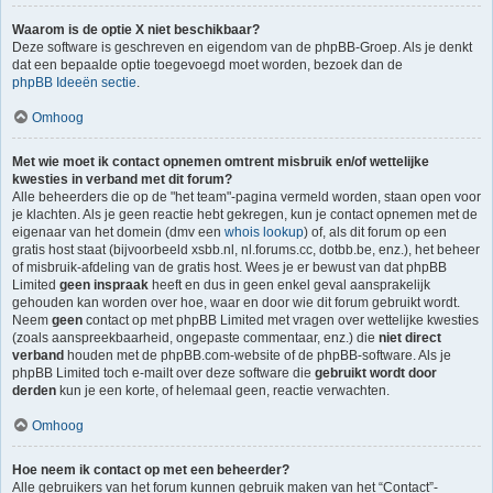
Waarom is de optie X niet beschikbaar?
Deze software is geschreven en eigendom van de phpBB-Groep. Als je denkt
dat een bepaalde optie toegevoegd moet worden, bezoek dan de
phpBB Ideeën sectie
.
Omhoog
Met wie moet ik contact opnemen omtrent misbruik en/of wettelijke
kwesties in verband met dit forum?
Alle beheerders die op de "het team"-pagina vermeld worden, staan open voor
je klachten. Als je geen reactie hebt gekregen, kun je contact opnemen met de
eigenaar van het domein (dmv een
whois lookup
) of, als dit forum op een
gratis host staat (bijvoorbeeld xsbb.nl, nl.forums.cc, dotbb.be, enz.), het beheer
of misbruik-afdeling van de gratis host. Wees je er bewust van dat phpBB
Limited
geen inspraak
heeft en dus in geen enkel geval aansprakelijk
gehouden kan worden over hoe, waar en door wie dit forum gebruikt wordt.
Neem
geen
contact op met phpBB Limited met vragen over wettelijke kwesties
(zoals aanspreekbaarheid, ongepaste commentaar, enz.) die
niet direct
verband
houden met de phpBB.com-website of de phpBB-software. Als je
phpBB Limited toch e-mailt over deze software die
gebruikt wordt door
derden
kun je een korte, of helemaal geen, reactie verwachten.
Omhoog
Hoe neem ik contact op met een beheerder?
Alle gebruikers van het forum kunnen gebruik maken van het “Contact”-