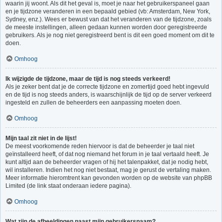
waarin jij woont. Als dit het geval is, moet je naar het gebruikerspaneel gaan
en je tijdzone veranderen in een bepaald gebied (vb: Amsterdam, New York,
Sydney, enz.). Wees er bewust van dat het veranderen van de tijdzone, zoals
de meeste instellingen, alleen gedaan kunnen worden door geregistreerde
gebruikers. Als je nog niet geregistreerd bent is dit een goed moment om dit te
doen.
Omhoog
Ik wijzigde de tijdzone, maar de tijd is nog steeds verkeerd!
Als je zeker bent dat je de correcte tijdzone en zomertijd goed hebt ingevuld
en de tijd is nog steeds anders, is waarschijnlijk de tijd op de server verkeerd
ingesteld en zullen de beheerders een aanpassing moeten doen.
Omhoog
Mijn taal zit niet in de lijst!
De meest voorkomende reden hiervoor is dat de beheerder je taal niet
geïnstalleerd heeft, of dat nog niemand het forum in je taal vertaald heeft. Je
kunt altijd aan de beheerder vragen of hij het talenpakket, dat je nodig hebt,
wil installeren. Indien het nog niet bestaat, mag je gerust de vertaling maken.
Meer informatie hieromtrent kan gevonden worden op de website van phpBB
Limited (de link staat onderaan iedere pagina).
Omhoog
Wat zijn de afbeeldingen naast mijn gebruikersnaam?