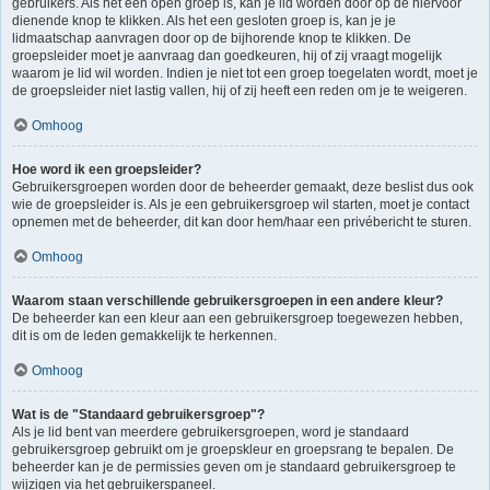
gebruikers. Als het een open groep is, kan je lid worden door op de hiervoor
dienende knop te klikken. Als het een gesloten groep is, kan je je
lidmaatschap aanvragen door op de bijhorende knop te klikken. De
groepsleider moet je aanvraag dan goedkeuren, hij of zij vraagt mogelijk
waarom je lid wil worden. Indien je niet tot een groep toegelaten wordt, moet je
de groepsleider niet lastig vallen, hij of zij heeft een reden om je te weigeren.
Omhoog
Hoe word ik een groepsleider?
Gebruikersgroepen worden door de beheerder gemaakt, deze beslist dus ook
wie de groepsleider is. Als je een gebruikersgroep wil starten, moet je contact
opnemen met de beheerder, dit kan door hem/haar een privébericht te sturen.
Omhoog
Waarom staan verschillende gebruikersgroepen in een andere kleur?
De beheerder kan een kleur aan een gebruikersgroep toegewezen hebben,
dit is om de leden gemakkelijk te herkennen.
Omhoog
Wat is de "Standaard gebruikersgroep"?
Als je lid bent van meerdere gebruikersgroepen, word je standaard
gebruikersgroep gebruikt om je groepskleur en groepsrang te bepalen. De
beheerder kan je de permissies geven om je standaard gebruikersgroep te
wijzigen via het gebruikerspaneel.