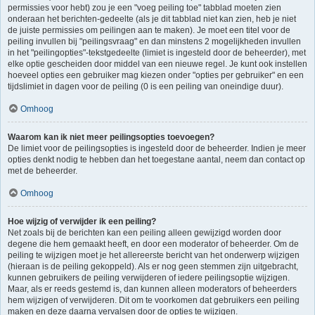
permissies voor hebt) zou je een "voeg peiling toe" tabblad moeten zien
onderaan het berichten-gedeelte (als je dit tabblad niet kan zien, heb je niet
de juiste permissies om peilingen aan te maken). Je moet een titel voor de
peiling invullen bij "peilingsvraag" en dan minstens 2 mogelijkheden invullen
in het "peilingopties"-tekstgedeelte (limiet is ingesteld door de beheerder), met
elke optie gescheiden door middel van een nieuwe regel. Je kunt ook instellen
hoeveel opties een gebruiker mag kiezen onder "opties per gebruiker" en een
tijdslimiet in dagen voor de peiling (0 is een peiling van oneindige duur).
Omhoog
Waarom kan ik niet meer peilingsopties toevoegen?
De limiet voor de peilingsopties is ingesteld door de beheerder. Indien je meer
opties denkt nodig te hebben dan het toegestane aantal, neem dan contact op
met de beheerder.
Omhoog
Hoe wijzig of verwijder ik een peiling?
Net zoals bij de berichten kan een peiling alleen gewijzigd worden door
degene die hem gemaakt heeft, en door een moderator of beheerder. Om de
peiling te wijzigen moet je het allereerste bericht van het onderwerp wijzigen
(hieraan is de peiling gekoppeld). Als er nog geen stemmen zijn uitgebracht,
kunnen gebruikers de peiling verwijderen of iedere peilingsoptie wijzigen.
Maar, als er reeds gestemd is, dan kunnen alleen moderators of beheerders
hem wijzigen of verwijderen. Dit om te voorkomen dat gebruikers een peiling
maken en deze daarna vervalsen door de opties te wijzigen.