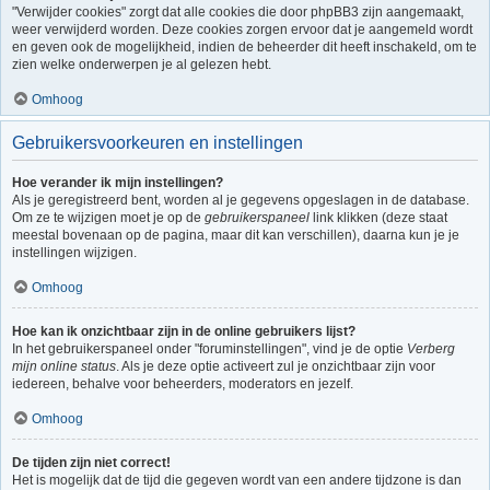
"Verwijder cookies" zorgt dat alle cookies die door phpBB3 zijn aangemaakt,
weer verwijderd worden. Deze cookies zorgen ervoor dat je aangemeld wordt
en geven ook de mogelijkheid, indien de beheerder dit heeft inschakeld, om te
zien welke onderwerpen je al gelezen hebt.
Omhoog
Gebruikersvoorkeuren en instellingen
Hoe verander ik mijn instellingen?
Als je geregistreerd bent, worden al je gegevens opgeslagen in de database.
Om ze te wijzigen moet je op de
gebruikerspaneel
link klikken (deze staat
meestal bovenaan op de pagina, maar dit kan verschillen), daarna kun je je
instellingen wijzigen.
Omhoog
Hoe kan ik onzichtbaar zijn in de online gebruikers lijst?
In het gebruikerspaneel onder "foruminstellingen", vind je de optie
Verberg
mijn online status
. Als je deze optie activeert zul je onzichtbaar zijn voor
iedereen, behalve voor beheerders, moderators en jezelf.
Omhoog
De tijden zijn niet correct!
Het is mogelijk dat de tijd die gegeven wordt van een andere tijdzone is dan