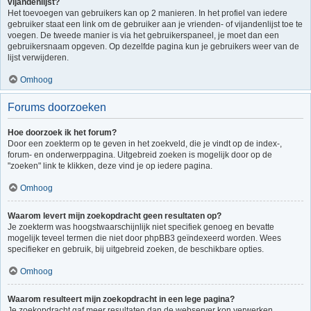
vijandenlijst?
Het toevoegen van gebruikers kan op 2 manieren. In het profiel van iedere
gebruiker staat een link om de gebruiker aan je vrienden- of vijandenlijst toe te
voegen. De tweede manier is via het gebruikerspaneel, je moet dan een
gebruikersnaam opgeven. Op dezelfde pagina kun je gebruikers weer van de
lijst verwijderen.
Omhoog
Forums doorzoeken
Hoe doorzoek ik het forum?
Door een zoekterm op te geven in het zoekveld, die je vindt op de index-,
forum- en onderwerppagina. Uitgebreid zoeken is mogelijk door op de
"zoeken" link te klikken, deze vind je op iedere pagina.
Omhoog
Waarom levert mijn zoekopdracht geen resultaten op?
Je zoekterm was hoogstwaarschijnlijk niet specifiek genoeg en bevatte
mogelijk teveel termen die niet door phpBB3 geïndexeerd worden. Wees
specifieker en gebruik, bij uitgebreid zoeken, de beschikbare opties.
Omhoog
Waarom resulteert mijn zoekopdracht in een lege pagina?
Je zoekopdracht gaf meer resultaten dan de webserver kon verwerken.