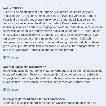
Wat is COPPA?
COPPA is de afkorting voor het Engelse "Children’s Online Privacy and
Protection Act". Dit is een Amerikaanse wet uit 1998 die vereist dat iedere
website die mogelijk gegevens van jongeren onder de 13 jaar verzamelt,
hiervoor de toestemming heeft van de ouders. Deze toestemming moet
schriftelijk of op een andere wijze gegeven worden, zodat de ouders weten dat
de website persoonlijke gegevens van hun kind, jonger dan 13, heeft. Indien
je niet zeker bent of deze wet al dan niet op jou of de website waarop je wil
registreren van toepassing is, neem dan contact op met een juridisch
raadgever voor meer informatie. Houd er rekening mee dat het phpBB-team
geen wettelijke informatie kan verschaffen en ook niet het aanspreekpunt is
voor deze wetgeving, tenzij dit hieronder vermeld wordt.
Omhoog
Waarom kan ik niet registreren?
Mogelijk heeft de beheerder je IP-adres verbannen, of de gebruikersnaam die
je opgeeft verboden. Tevens is het mogelijk dat de beheerder de registratie
mogelijkheid heeft uitgeschakeld om zo de registratie van nieuwe gebruikers
te voorkomen. Neem contact op met de beheerder voor verdere hulp.
Omhoog
Ik ben geregistreerd maar kan niet aanmelden!
Controleer eerst of je gebruikersnaam en wachtwoord kloppen. Indien ze