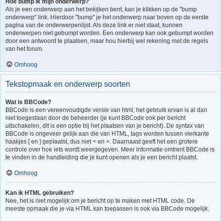
Hoe bump ik mijn onderwerp?
Als je een onderwerp aan het bekijken bent, kan je klikken op de "bump
onderwerp" link. Hierdoor "bump" je het onderwerp naar boven op de eerste
pagina van de onderwerpenlijst. Als deze link er niet staat, kunnen
onderwerpen niet gebumpt worden. Een onderwerp kan ook gebumpt worden
door een antwoord te plaatsen, maar hou hierbij wel rekening met de regels
van het forum.
Omhoog
Tekstopmaak en onderwerp soorten
Wat is BBCode?
BBCode is een vereenvoudigde versie van html, het gebruik ervan is al dan
niet toegestaan door de beheerder (je kunt BBCode ook per bericht
uitschakelen, dit is een optie bij het plaatsen van je bericht). De syntax van
BBCode is ongeveer gelijk aan die van HTML, tags worden tussen vierkante
haakjes [ en ] geplaatst, dus niet < en >. Daarnaast geeft het een grotere
controle over hoe iets wordt weergegeven. Meer informatie omtrent BBCode is
te vinden in de handleiding die je kunt openen als je een bericht plaatst.
Omhoog
Kan ik HTML gebruiken?
Nee, het is niet mogelijk om je bericht op te maken met HTML code. De
meeste opmaak die je via HTML kan toepassen is ook via BBCode mogelijk.