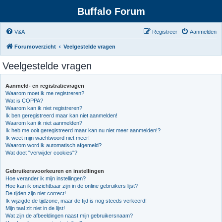
Buffalo Forum
V&A
Registreer
Aanmelden
Forumoverzicht
Veelgestelde vragen
Veelgestelde vragen
Aanmeld- en registratievragen
Waarom moet ik me registreren?
Wat is COPPA?
Waarom kan ik niet registreren?
Ik ben geregistreerd maar kan niet aanmelden!
Waarom kan ik niet aanmelden?
Ik heb me ooit geregistreerd maar kan nu niet meer aanmelden!?
Ik weet mijn wachtwoord niet meer!
Waarom word ik automatisch afgemeld?
Wat doet "verwijder cookies"?
Gebruikersvoorkeuren en instellingen
Hoe verander ik mijn instellingen?
Hoe kan ik onzichtbaar zijn in de online gebruikers lijst?
De tijden zijn niet correct!
Ik wijzigde de tijdzone, maar de tijd is nog steeds verkeerd!
Mijn taal zit niet in de lijst!
Wat zijn de afbeeldingen naast mijn gebruikersnaam?