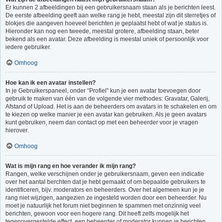
Er kunnen 2 afbeeldingen bij een gebruikersnaam staan als je berichten leest.
De eerste afbeelding geeft aan welke rang je hebt, meestal zijn dit sterretjes of
blokjes die aangeven hoeveel berichten je geplaatst hebt of wat je status is.
Hieronder kan nog een tweede, meestal grotere, afbeelding staan, beter
bekend als een avatar. Deze afbeelding is meestal uniek of persoonlijk voor
iedere gebruiker.
Omhoog
Hoe kan ik een avatar instellen?
In je Gebruikerspaneel, onder “Profiel” kun je een avatar toevoegen door
gebruik te maken van één van de volgende vier methodes: Gravatar, Galerij,
Afstand of Upload. Het is aan de beheerders om avatars in te schakelen en om
te kiezen op welke manier je een avatar kan gebruiken. Als je geen avatars
kunt gebruiken, neem dan contact op met een beheerder voor je vragen
hierover.
Omhoog
Wat is mijn rang en hoe verander ik mijn rang?
Rangen, welke verschijnen onder je gebruikersnaam, geven een indicatie
over het aantal berchten dat je hebt gemaakt of om bepaalde gebruikers te
identificeren, bijv. moderators en beheerders. Over het algemeen kun je je
rang niet wijzigen, aangezien ze ingesteld worden door een beheerder. Nu
moet je natuurlijk het forum niet beginnen te spammen met onzinnig veel
berichten, gewoon voor een hogere rang. Dit heeft zelfs mogelijk het
tegenovergestelde effect, een beheerder of moderator kunnen je berichten