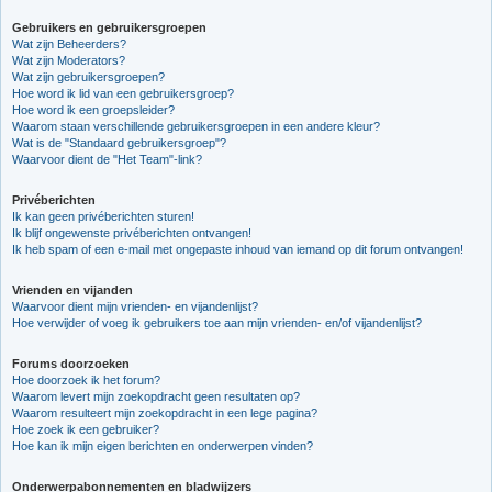
Gebruikers en gebruikersgroepen
Wat zijn Beheerders?
Wat zijn Moderators?
Wat zijn gebruikersgroepen?
Hoe word ik lid van een gebruikersgroep?
Hoe word ik een groepsleider?
Waarom staan verschillende gebruikersgroepen in een andere kleur?
Wat is de "Standaard gebruikersgroep"?
Waarvoor dient de "Het Team"-link?
Privéberichten
Ik kan geen privéberichten sturen!
Ik blijf ongewenste privéberichten ontvangen!
Ik heb spam of een e-mail met ongepaste inhoud van iemand op dit forum ontvangen!
Vrienden en vijanden
Waarvoor dient mijn vrienden- en vijandenlijst?
Hoe verwijder of voeg ik gebruikers toe aan mijn vrienden- en/of vijandenlijst?
Forums doorzoeken
Hoe doorzoek ik het forum?
Waarom levert mijn zoekopdracht geen resultaten op?
Waarom resulteert mijn zoekopdracht in een lege pagina?
Hoe zoek ik een gebruiker?
Hoe kan ik mijn eigen berichten en onderwerpen vinden?
Onderwerpabonnementen en bladwijzers