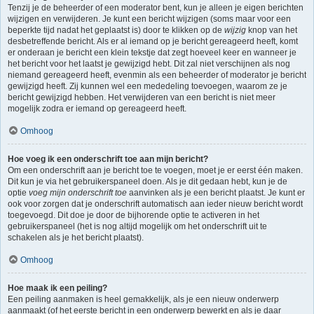
Tenzij je de beheerder of een moderator bent, kun je alleen je eigen berichten
wijzigen en verwijderen. Je kunt een bericht wijzigen (soms maar voor een
beperkte tijd nadat het geplaatst is) door te klikken op de
wijzig
knop van het
desbetreffende bericht. Als er al iemand op je bericht gereageerd heeft, komt
er onderaan je bericht een klein tekstje dat zegt hoeveel keer en wanneer je
het bericht voor het laatst je gewijzigd hebt. Dit zal niet verschijnen als nog
niemand gereageerd heeft, evenmin als een beheerder of moderator je bericht
gewijzigd heeft. Zij kunnen wel een mededeling toevoegen, waarom ze je
bericht gewijzigd hebben. Het verwijderen van een bericht is niet meer
mogelijk zodra er iemand op gereageerd heeft.
Omhoog
Hoe voeg ik een onderschrift toe aan mijn bericht?
Om een onderschrift aan je bericht toe te voegen, moet je er eerst één maken.
Dit kun je via het gebruikerspaneel doen. Als je dit gedaan hebt, kun je de
optie
voeg mijn onderschrift toe
aanvinken als je een bericht plaatst. Je kunt er
ook voor zorgen dat je onderschrift automatisch aan ieder nieuw bericht wordt
toegevoegd. Dit doe je door de bijhorende optie te activeren in het
gebruikerspaneel (het is nog altijd mogelijk om het onderschrift uit te
schakelen als je het bericht plaatst).
Omhoog
Hoe maak ik een peiling?
Een peiling aanmaken is heel gemakkelijk, als je een nieuw onderwerp
aanmaakt (of het eerste bericht in een onderwerp bewerkt en als je daar