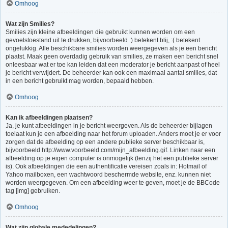
Omhoog
Wat zijn Smilies?
Smilies zijn kleine afbeeldingen die gebruikt kunnen worden om een
gevoelstoestand uit te drukken, bijvoorbeeld :) betekent blij, :( betekent
ongelukkig. Alle beschikbare smilies worden weergegeven als je een bericht
plaatst. Maak geen overdadig gebruik van smilies, ze maken een bericht snel
onleesbaar wat er toe kan leiden dat een moderator je bericht aanpast of heel
je bericht verwijdert. De beheerder kan ook een maximaal aantal smilies, dat
in een bericht gebruikt mag worden, bepaald hebben.
Omhoog
Kan ik afbeeldingen plaatsen?
Ja, je kunt afbeeldingen in je bericht weergeven. Als de beheerder bijlagen
toelaat kun je een afbeelding naar het forum uploaden. Anders moet je er voor
zorgen dat de afbeelding op een andere publieke server beschikbaar is,
bijvoorbeeld http://www.voorbeeld.com/mijn_afbeelding.gif. Linken naar een
afbeelding op je eigen computer is onmogelijk (tenzij het een publieke server
is). Ook afbeeldingen die een authentificatie vereisen zoals in: Hotmail of
Yahoo mailboxen, een wachtwoord beschermde website, enz. kunnen niet
worden weergegeven. Om een afbeelding weer te geven, moet je de BBCode
tag [img] gebruiken.
Omhoog
Wat zijn globale mededelingen?