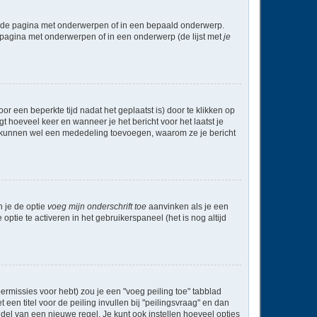
l de pagina met onderwerpen of in een bepaald onderwerp.
 pagina met onderwerpen of in een onderwerp (de lijst met
je
r een beperkte tijd nadat het geplaatst is) door te klikken op
gt hoeveel keer en wanneer je het bericht voor het laatst je
Zij kunnen wel een mededeling toevoegen, waarom ze je bericht
n je de optie
voeg mijn onderschrift toe
aanvinken als je een
optie te activeren in het gebruikerspaneel (het is nog altijd
rmissies voor hebt) zou je een "voeg peiling toe" tabblad
een titel voor de peiling invullen bij "peilingsvraag" en dan
ddel van een nieuwe regel. Je kunt ook instellen hoeveel opties