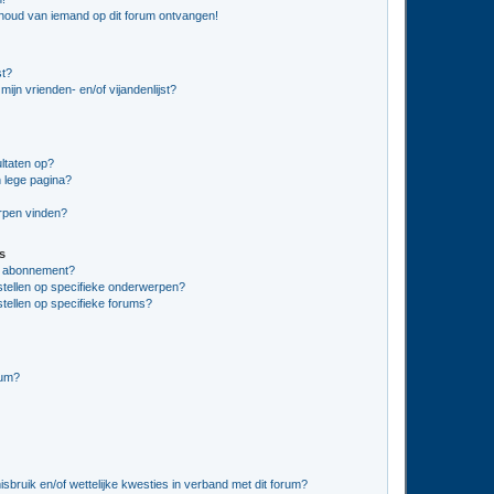
nhoud van iemand op dit forum ontvangen!
st?
ijn vrienden- en/of vijandenlijst?
ltaten op?
 lege pagina?
erpen vinden?
s
en abonnement?
stellen op specifieke onderwerpen?
tellen op specifieke forums?
rum?
bruik en/of wettelijke kwesties in verband met dit forum?