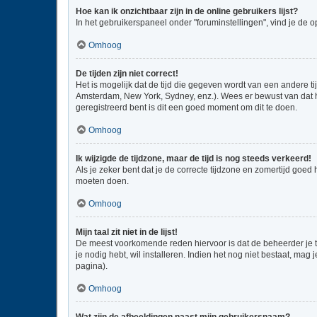
Hoe kan ik onzichtbaar zijn in de online gebruikers lijst?
In het gebruikerspaneel onder "foruminstellingen", vind je de o
Omhoog
De tijden zijn niet correct!
Het is mogelijk dat de tijd die gegeven wordt van een andere ti
Amsterdam, New York, Sydney, enz.). Wees er bewust van dat he
geregistreerd bent is dit een goed moment om dit te doen.
Omhoog
Ik wijzigde de tijdzone, maar de tijd is nog steeds verkeerd!
Als je zeker bent dat je de correcte tijdzone en zomertijd goed
moeten doen.
Omhoog
Mijn taal zit niet in de lijst!
De meest voorkomende reden hiervoor is dat de beheerder je taal
je nodig hebt, wil installeren. Indien het nog niet bestaat, m
pagina).
Omhoog