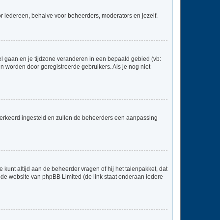
voor iedereen, behalve voor beheerders, moderators en jezelf.
neel gaan en je tijdzone veranderen in een bepaald gebied (vb:
 worden door geregistreerde gebruikers. Als je nog niet
er verkeerd ingesteld en zullen de beheerders een aanpassing
 kunt altijd aan de beheerder vragen of hij het talenpakket, dat
p de website van phpBB Limited (de link staat onderaan iedere