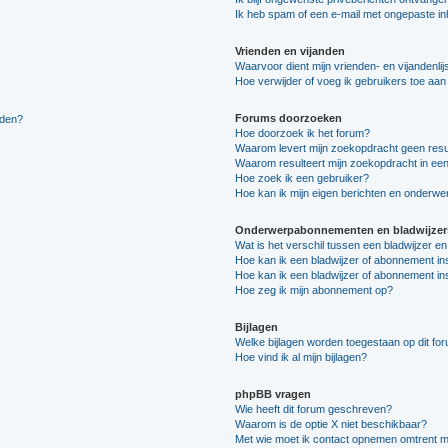
Ik heb spam of een e-mail met ongepaste i
Vrienden en vijanden
Waarvoor dient mijn vrienden- en vijandenlij
Hoe verwijder of voeg ik gebruikers toe aan m
Forums doorzoeken
lden?
Hoe doorzoek ik het forum?
Waarom levert mijn zoekopdracht geen resu
Waarom resulteert mijn zoekopdracht in een
Hoe zoek ik een gebruiker?
Hoe kan ik mijn eigen berichten en onderw
Onderwerpabonnementen en bladwijzer
Wat is het verschil tussen een bladwijzer 
Hoe kan ik een bladwijzer of abonnement in
Hoe kan ik een bladwijzer of abonnement ins
Hoe zeg ik mijn abonnement op?
Bijlagen
Welke bijlagen worden toegestaan op dit fo
Hoe vind ik al mijn bijlagen?
phpBB vragen
Wie heeft dit forum geschreven?
Waarom is de optie X niet beschikbaar?
Met wie moet ik contact opnemen omtrent mis