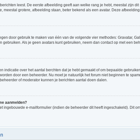
richten leest. De eerste afbeelding geeft aan welke rang je hebt, meestal zijn dit 
e, meestal grotere, afbeelding staan, beter bekend als een avatar. Deze afbeelding 
voegen door gebruik te maken van één van de volgende vier methodes: Gravatar, Gale
n gebruiken. Als je geen avatars kunt gebruiken, neem dan contact op met een beh
indicatie over het aantal berchten dat je hebt gemaakt of om bepaalde gebruikers 
d worden door een beheerder. Nu moet je natuurlijk het forum niet beginnen te sp
en beheerder of moderator kunnen je berichten aantal doen dalen.
k me aanmelden?
t ingebouwde e-mailformulier (indien de beheerder dit heeft ingeschakeld). Dit o
en