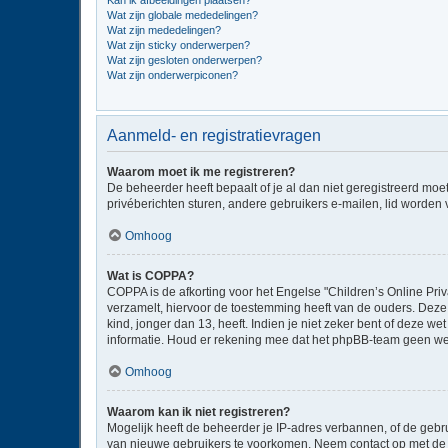
Kan ik afbeeldingen plaatsen?
Wat zijn globale mededelingen?
Wat zijn mededelingen?
Wat zijn sticky onderwerpen?
Wat zijn gesloten onderwerpen?
Wat zijn onderwerpiconen?
Aanmeld- en registratievragen
Waarom moet ik me registreren?
De beheerder heeft bepaalt of je al dan niet geregistreerd moe
privéberichten sturen, andere gebruikers e-mailen, lid worden
Omhoog
Wat is COPPA?
COPPA is de afkorting voor het Engelse "Children’s Online Priv
verzamelt, hiervoor de toestemming heeft van de ouders. Deze
kind, jonger dan 13, heeft. Indien je niet zeker bent of deze w
informatie. Houd er rekening mee dat het phpBB-team geen wette
Omhoog
Waarom kan ik niet registreren?
Mogelijk heeft de beheerder je IP-adres verbannen, of de gebru
van nieuwe gebruikers te voorkomen. Neem contact op met de 