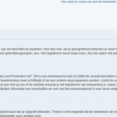
Hoe neem ik contact op met een beheerder
t zijn om berichten te plaatsen. Hoe dan ook, als je geregistreerd bent kun je meer
 van gebruikersgroepen, enz. Het registreren duurt maar even, dus we raden het ze
acy and Protection Act". Dit is een Amerikaanse wet uit 1998 die vereist dat ieder
 toestemming moet schriftelijk of op een andere wijze gegeven worden, zodat de 
et al dan niet op jou of de website waarop je wil registreren van toepassing is, ne
lijke informatie kan verschaffen en ook niet het aanspreekpunt is voor deze wetge
ikersnaam die je opgeeft verboden. Tevens is het mogelijk dat de beheerder de regi
beheerder voor verdere hulp.