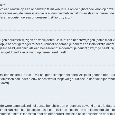
tie?
om een reactie op een onderwerp te maken, klik je op de bijhorende knop op ofwe
an aanmaken, de permissies die je al dan niet hebt in het forum staan onderaan de
et antwoorden op een onderwerp in dit forum, enz.
).
eigen berichten wijzigen en verwijderen. Je kunt een bericht wijzigen (soms maar voo
op je bericht gereageerd heeft, komt er onderaan je bericht een klein tekstje dat ze
ageerd heeft, evenmin als een beheerder of moderator je bericht gewijzigd heeft. 
r mogelijk zodra er iemand op gereageerd heeft.
rst één maken. Dit kun je via het gebruikerspaneel doen. Als je dit gedaan hebt, ku
automatisch aan ieder nieuw bericht wordt toegevoegd. Dit doe je door de bijhorende 
laatst).
derwerp aanmaakt (of het eerste bericht in een onderwerp bewerkt en als je daar pe
niet kan zien, heb je niet de juiste permissies om peilingen aan te maken). Je moet 
gedeelte (limiet is ingesteld door de beheerder), met elke optie gescheiden door mi