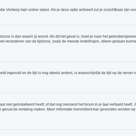
ptie
Verberg mijn online status
. Als je deze optie activeert zul je onzichtbaar zijn 
jdzone is dan waarin jij woont. Als dit het geval is, moet je naar het gebruikerspa
t veranderen van de tijdzone, zoals de meeste instellingen, alleen gedaan kunnen
 hebt ingevuld en de tijd is nog steeds anders, is waarschijnlijk de tijd op de serv
 niet geïnstalleerd heeft, of dat nog niemand het forum in je taal vertaald heeft. Je
ag je gerust de vertaling maken. Meer informatie hieromtrent kan gevonden worden o