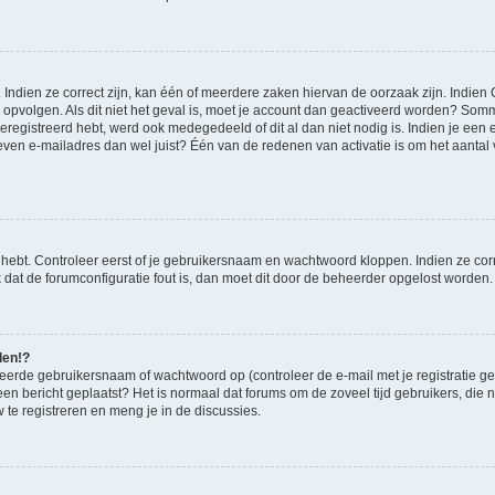
ndien ze correct zijn, kan één of meerdere zaken hiervan de oorzaak zijn. Indien C
es opvolgen. Als dit niet het geval is, moet je account dan geactiveerd worden? S
geregistreerd hebt, werd ook medegedeeld of dit al dan niet nodig is. Indien je een
ven e-mailadres dan wel juist? Één van de redenen van activatie is om het aantal va
 hebt. Controleer eerst of je gebruikersnaam en wachtwoord kloppen. Indien ze cor
jk dat de forumconfiguratie fout is, dan moet dit door de beheerder opgelost worden.
den!?
eerde gebruikersnaam of wachtwoord op (controleer de e-mail met je registratie g
it een bericht geplaatst? Het is normaal dat forums om de zoveel tijd gebruikers, di
te registreren en meng je in de discussies.