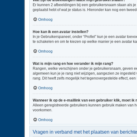
Wat zijn de afbeeldingen naast mijn gebruikersnaam?
Er kunnen 2 afbeeldingen bij een gebruikersnaam staan als je be
geplaatst hebt of wat je status is. Hieronder kan nog een tweed
Omhoog
Hoe kan ik een avatar instellen?
In je Gebruikerspaneel, onder “Profiel” kun je een avatar toe
te schakelen en om te kiezen op welke manier je een avatar ka
Omhoog
Wat is mijn rang en hoe verander ik mijn rang?
Rangen, welke verschijnen onder je gebruikersnaam, geven een 
algemeen kun je je rang niet wijzigen, aangezien ze ingestel
rang. Dit heeft zelfs mogelijk het tegenovergestelde effect, e
Omhoog
Wanneer ik op de e-maillink van een gebruiker klik, moet i
Alleen geregistreerde gebruikers kunnen gebruik maken van he
voorkomen.
Omhoog
Vragen in verband met het plaatsen van bericht