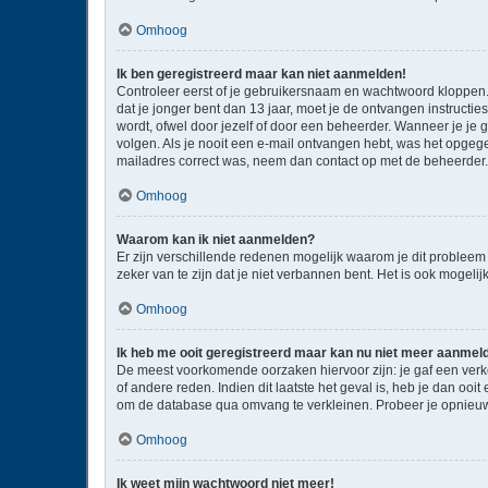
Omhoog
Ik ben geregistreerd maar kan niet aanmelden!
Controleer eerst of je gebruikersnaam en wachtwoord kloppen. I
dat je jonger bent dan 13 jaar, moet je de ontvangen instructi
wordt, ofwel door jezelf of door een beheerder. Wanneer je je 
volgen. Als je nooit een e-mail ontvangen hebt, was het opgege
mailadres correct was, neem dan contact op met de beheerder.
Omhoog
Waarom kan ik niet aanmelden?
Er zijn verschillende redenen mogelijk waarom je dit probleem
zeker van te zijn dat je niet verbannen bent. Het is ook mogeli
Omhoog
Ik heb me ooit geregistreerd maar kan nu niet meer aanmel
De meest voorkomende oorzaken hiervoor zijn: je gaf een verk
of andere reden. Indien dit laatste het geval is, heb je dan oo
om de database qua omvang te verkleinen. Probeer je opnieuw 
Omhoog
Ik weet mijn wachtwoord niet meer!