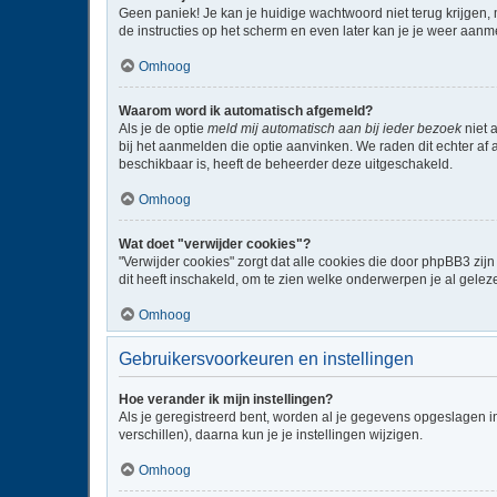
Geen paniek! Je kan je huidige wachtwoord niet terug krijgen,
de instructies op het scherm en even later kan je je weer aanm
Omhoog
Waarom word ik automatisch afgemeld?
Als je de optie
meld mij automatisch aan bij ieder bezoek
niet 
bij het aanmelden die optie aanvinken. We raden dit echter af a
beschikbaar is, heeft de beheerder deze uitgeschakeld.
Omhoog
Wat doet "verwijder cookies"?
"Verwijder cookies" zorgt dat alle cookies die door phpBB3 z
dit heeft inschakeld, om te zien welke onderwerpen je al gelez
Omhoog
Gebruikersvoorkeuren en instellingen
Hoe verander ik mijn instellingen?
Als je geregistreerd bent, worden al je gegevens opgeslagen i
verschillen), daarna kun je je instellingen wijzigen.
Omhoog