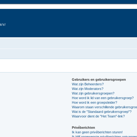
o's!
Gebruikers en gebruikersgroepen
Wat zijn Beheerders?
Wat zijn Moderators?
Wat zijn gebruikersgroepen?
Hoe word ik lid van een gebruikersgroep?
Hoe word ik een groepsleider?
Waarom staan verschillende gebruikersgroe
Wat is de "Standaard gebruikersgroep"?
Waarvoor dient de "Het Team"-link?
Privéberichten
Ik kan geen privéberichten sturen!
Ik blijf ongewenste privéberichten ontvange