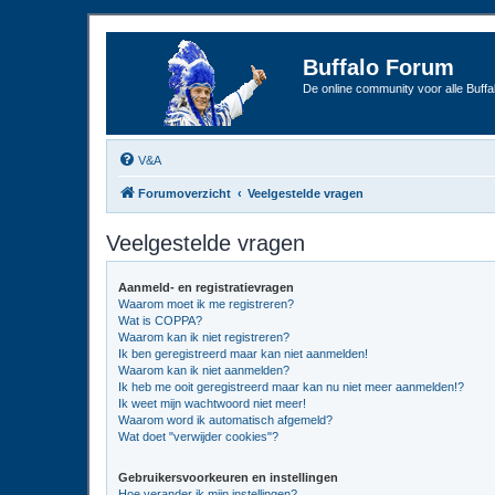
Buffalo Forum
De online community voor alle Buffal
V&A
Forumoverzicht
Veelgestelde vragen
Veelgestelde vragen
Aanmeld- en registratievragen
Waarom moet ik me registreren?
Wat is COPPA?
Waarom kan ik niet registreren?
Ik ben geregistreerd maar kan niet aanmelden!
Waarom kan ik niet aanmelden?
Ik heb me ooit geregistreerd maar kan nu niet meer aanmelden!?
Ik weet mijn wachtwoord niet meer!
Waarom word ik automatisch afgemeld?
Wat doet "verwijder cookies"?
Gebruikersvoorkeuren en instellingen
Hoe verander ik mijn instellingen?