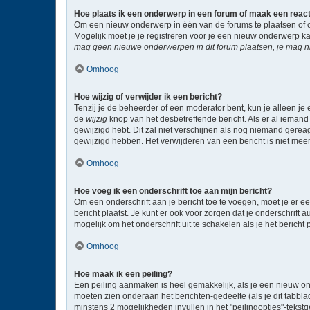
Hoe plaats ik een onderwerp in een forum of maak een reac
Om een nieuw onderwerp in één van de forums te plaatsen of 
Mogelijk moet je je registreren voor je een nieuw onderwerp k
mag geen nieuwe onderwerpen in dit forum plaatsen, je mag ni
Omhoog
Hoe wijzig of verwijder ik een bericht?
Tenzij je de beheerder of een moderator bent, kun je alleen je 
de
wijzig
knop van het desbetreffende bericht. Als er al iemand 
gewijzigd hebt. Dit zal niet verschijnen als nog niemand gere
gewijzigd hebben. Het verwijderen van een bericht is niet mee
Omhoog
Hoe voeg ik een onderschrift toe aan mijn bericht?
Om een onderschrift aan je bericht toe te voegen, moet je er ee
bericht plaatst. Je kunt er ook voor zorgen dat je onderschrift 
mogelijk om het onderschrift uit te schakelen als je het bericht p
Omhoog
Hoe maak ik een peiling?
Een peiling aanmaken is heel gemakkelijk, als je een nieuw on
moeten zien onderaan het berichten-gedeelte (als je dit tabblad 
minstens 2 mogelijkheden invullen in het "peilingopties"-tekst