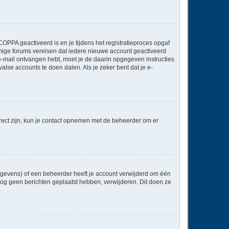
OPPA geactiveerd is en je tijdens het registratieproces opgaf
ommige forums vereisen dat iedere nieuwe account geactiveerd
 e-mail ontvangen hebt, moet je de daarin opgegeven instructies
lse accounts te doen dalen. Als je zeker bent dat je e-
rect zijn, kun je contact opnemen met de beheerder om er
egevens) of een beheerder heeft je account verwijderd om één
e nog geen berichten geplaatst hebben, verwijderen. Dit doen ze