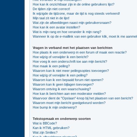
Hoe kan ik onzichtbaar zijn in de online gebruikers lijst?
De tijden zijn niet correct!
Ik wijzigde de tijdzone, maar de tijd is nog steeds verkeerd!
Mijn taal zit niet in de lijst!
Wat zijn de afbeeldingen naast mijn gebruikersnaam?
Hoe kan ik een avatar instellen?
Wat is mijn rang en hoe verander ik mijn rang?
Wanneer ik op de e-maillink van een gebruiker klik, moet ik me aanme
Vragen in verband met het plaatsen van berichten
Hoe plaats ik een onderwerp in een forum of maak een reactie?
Hoe wijzig of verwijder ik een bericht?
Hoe voeg ik een onderschrift toe aan mijn bericht?
Hoe maak ik een peiling?
Waarom kan ik niet meer peilingsopties toevoegen?
Hoe wijzig of verwijder ik een peiling?
Waarom kan ik een bepaald forum niet openen?
Waarom kan ik geen bijlagen toevoegen?
Waarom ontving ik een waarschuwing?
Hoe kan ik berichten aan een moderator melden?
Waarvoor dient de "Opslaan"-knop bij het plaatsen van een bericht?
Waarom moet mijn bericht goedgekeurd worden?
Hoe bump ik mijn onderwerp?
Tekstopmaak en onderwerp soorten
Wat is BBCode?
Kan ik HTML gebruiken?
Wat zijn Smilies?