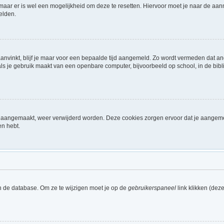
 maar er is wel een mogelijkheid om deze te resetten. Hiervoor moet je naar de a
elden.
aanvinkt, blijf je maar voor een bepaalde tijd aangemeld. Zo wordt vermeden dat a
ls je gebruik maakt van een openbare computer, bijvoorbeeld op school, in de biblio
ijn aangemaakt, weer verwijderd worden. Deze cookies zorgen ervoor dat je aangem
en hebt.
n de database. Om ze te wijzigen moet je op de
gebruikerspaneel
link klikken (dez