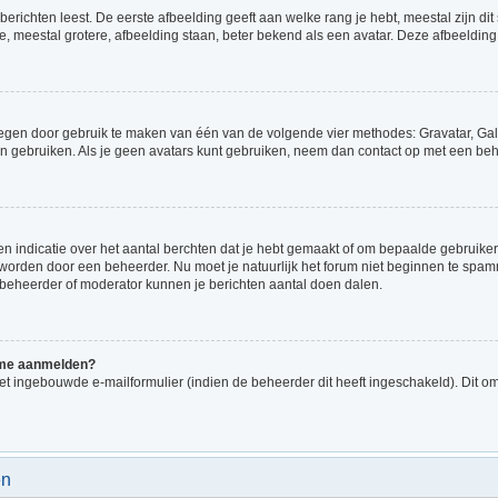
richten leest. De eerste afbeelding geeft aan welke rang je hebt, meestal zijn dit 
e, meestal grotere, afbeelding staan, beter bekend als een avatar. Deze afbeelding 
voegen door gebruik te maken van één van de volgende vier methodes: Gravatar, Gale
n gebruiken. Als je geen avatars kunt gebruiken, neem dan contact op met een beh
indicatie over het aantal berchten dat je hebt gemaakt of om bepaalde gebruikers 
d worden door een beheerder. Nu moet je natuurlijk het forum niet beginnen te sp
en beheerder of moderator kunnen je berichten aantal doen dalen.
k me aanmelden?
t ingebouwde e-mailformulier (indien de beheerder dit heeft ingeschakeld). Dit o
en