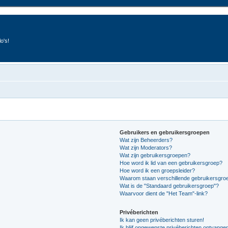
o's!
Gebruikers en gebruikersgroepen
Wat zijn Beheerders?
Wat zijn Moderators?
Wat zijn gebruikersgroepen?
Hoe word ik lid van een gebruikersgroep?
Hoe word ik een groepsleider?
Waarom staan verschillende gebruikersgroe
Wat is de "Standaard gebruikersgroep"?
Waarvoor dient de "Het Team"-link?
Privéberichten
Ik kan geen privéberichten sturen!
Ik blijf ongewenste privéberichten ontvange