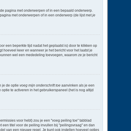
l de pagina met onderwerpen of in een bepaald onderwerp.
 pagina met onderwerpen of in een onderwerp (de lijst met
je
r een beperkte tijd nadat het geplaatst is) door te klikken op
gt hoeveel keer en wanneer je het bericht voor het laatst je
Zij kunnen wel een mededeling toevoegen, waarom ze je bericht
n je de optie
voeg mijn onderschrift toe
aanvinken als je een
optie te activeren in het gebruikerspaneel (het is nog altijd
rmissies voor hebt) zou je een "voeg peiling toe" tabblad
een titel voor de peiling invullen bij "peilingsvraag" en dan
ddel van een nieuwe regel. Je kunt ook instellen hoeveel opties