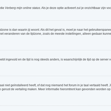
ptie
Verberg mijn online status
. Als je deze optie activeert zul je onzichtbaar zijn 
jdzone is dan waarin jij woont. Als dit het geval is, moet je naar het gebruikerspa
t veranderen van de tijdzone, zoals de meeste instellingen, alleen gedaan kunnen
 hebt ingevuld en de tijd is nog steeds anders, is waarschijnlijk de tijd op de serv
 niet geïnstalleerd heeft, of dat nog niemand het forum in je taal vertaald heeft. Je
ag je gerust de vertaling maken. Meer informatie hieromtrent kan gevonden worden o