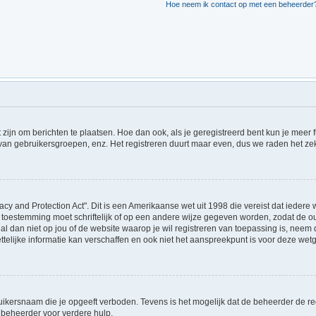
Hoe neem ik contact op met een beheerder
t zijn om berichten te plaatsen. Hoe dan ook, als je geregistreerd bent kun je meer
 van gebruikersgroepen, enz. Het registreren duurt maar even, dus we raden het ze
acy and Protection Act". Dit is een Amerikaanse wet uit 1998 die vereist dat ieder
 toestemming moet schriftelijk of op een andere wijze gegeven worden, zodat de 
et al dan niet op jou of de website waarop je wil registreren van toepassing is, ne
lijke informatie kan verschaffen en ook niet het aanspreekpunt is voor deze wetge
ikersnaam die je opgeeft verboden. Tevens is het mogelijk dat de beheerder de regi
beheerder voor verdere hulp.