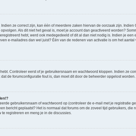
ndien ze correct zijn, kan één of meerdere zaken hiervan de oorzaak zijn. Indien C
es opvolgen. Als dit niet het geval is, moet je account dan geactiveerd worden? S
geregistreerd hebt, werd ook medegedeeld of dit al dan niet nodig is. Indien je een
ven e-mailadres dan wel juist? Één van de redenen van activatie is om het aantal va
 hebt. Controleer eerst of je gebruikersnaam en wachtwoord kloppen. Indien ze cor
jk dat de forumconfiguratie fout is, dan moet dit door de beheerder opgelost worden.
den!?
eerde gebruikersnaam of wachtwoord op (controleer de e-mail met je registratie g
it een bericht geplaatst? Het is normaal dat forums om de zoveel tijd gebruikers, di
te registreren en meng je in de discussies.