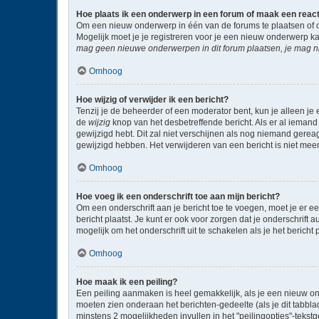
Hoe plaats ik een onderwerp in een forum of maak een reac
Om een nieuw onderwerp in één van de forums te plaatsen of 
Mogelijk moet je je registreren voor je een nieuw onderwerp k
mag geen nieuwe onderwerpen in dit forum plaatsen, je mag ni
Omhoog
Hoe wijzig of verwijder ik een bericht?
Tenzij je de beheerder of een moderator bent, kun je alleen je 
de
wijzig
knop van het desbetreffende bericht. Als er al iemand 
gewijzigd hebt. Dit zal niet verschijnen als nog niemand gere
gewijzigd hebben. Het verwijderen van een bericht is niet mee
Omhoog
Hoe voeg ik een onderschrift toe aan mijn bericht?
Om een onderschrift aan je bericht toe te voegen, moet je er ee
bericht plaatst. Je kunt er ook voor zorgen dat je onderschrift 
mogelijk om het onderschrift uit te schakelen als je het bericht p
Omhoog
Hoe maak ik een peiling?
Een peiling aanmaken is heel gemakkelijk, als je een nieuw on
moeten zien onderaan het berichten-gedeelte (als je dit tabblad 
minstens 2 mogelijkheden invullen in het "peilingopties"-tekst