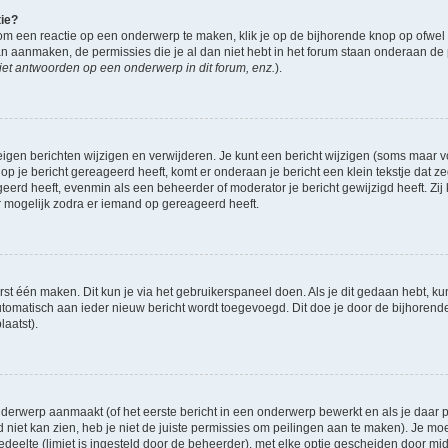
tie?
om een reactie op een onderwerp te maken, klik je op de bijhorende knop op ofwe
an aanmaken, de permissies die je al dan niet hebt in het forum staan onderaan de
et antwoorden op een onderwerp in dit forum, enz.
).
eigen berichten wijzigen en verwijderen. Je kunt een bericht wijzigen (soms maar voo
op je bericht gereageerd heeft, komt er onderaan je bericht een klein tekstje dat ze
ageerd heeft, evenmin als een beheerder of moderator je bericht gewijzigd heeft. 
r mogelijk zodra er iemand op gereageerd heeft.
rst één maken. Dit kun je via het gebruikerspaneel doen. Als je dit gedaan hebt, ku
automatisch aan ieder nieuw bericht wordt toegevoegd. Dit doe je door de bijhorende 
laatst).
derwerp aanmaakt (of het eerste bericht in een onderwerp bewerkt en als je daar pe
niet kan zien, heb je niet de juiste permissies om peilingen aan te maken). Je moet 
gedeelte (limiet is ingesteld door de beheerder), met elke optie gescheiden door mi