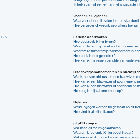
Ik heb spam of een e-mail met ongepaste i
Vrienden en vijanden
Waarvoor dient mijn vrienden- en vijandenlij
Hoe verwijder of voeg ik gebruikers toe aan m
Forums doorzoeken
lden?
Hoe doorzoek ik het forum?
Waarom levert mijn zoekopdracht geen resu
Waarom resulteert mijn zoekopdracht in een
Hoe zoek ik een gebruiker?
Hoe kan ik mijn eigen berichten en onderw
Onderwerpabonnementen en bladwijzer
Wat is het verschil tussen een bladwijzer 
Hoe kan ik een bladwijzer of abonnement in
Hoe kan ik een bladwijzer of abonnement ins
Hoe zeg ik mijn abonnement op?
Bijlagen
Welke bijlagen worden toegestaan op dit fo
Hoe vind ik al mijn bijlagen?
phpBB vragen
Wie heeft dit forum geschreven?
Waarom is de optie X niet beschikbaar?
Met wie moet ik contact opnemen omtrent mis