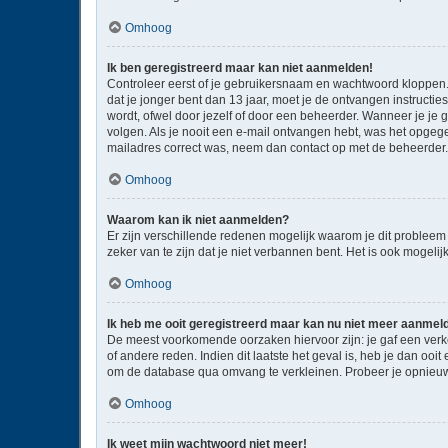
Omhoog
Ik ben geregistreerd maar kan niet aanmelden!
Controleer eerst of je gebruikersnaam en wachtwoord kloppen. I
dat je jonger bent dan 13 jaar, moet je de ontvangen instructi
wordt, ofwel door jezelf of door een beheerder. Wanneer je je 
volgen. Als je nooit een e-mail ontvangen hebt, was het opgege
mailadres correct was, neem dan contact op met de beheerder.
Omhoog
Waarom kan ik niet aanmelden?
Er zijn verschillende redenen mogelijk waarom je dit probleem
zeker van te zijn dat je niet verbannen bent. Het is ook mogeli
Omhoog
Ik heb me ooit geregistreerd maar kan nu niet meer aanmel
De meest voorkomende oorzaken hiervoor zijn: je gaf een verk
of andere reden. Indien dit laatste het geval is, heb je dan oo
om de database qua omvang te verkleinen. Probeer je opnieuw 
Omhoog
Ik weet mijn wachtwoord niet meer!