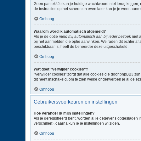
Geen paniek! Je kan je huidige wachtwoord niet terug krijgen,
de instructies op het scherm en even later kan je je weer aanm
Omhoog
Waarom word ik automatisch afgemeld?
Als je de optie
meld mij automatisch aan bij ieder bezoek
niet 
bij het aanmelden die optie aanvinken. We raden dit echter af a
beschikbaar is, heeft de beheerder deze uitgeschakeld.
Omhoog
Wat doet "verwijder cookies"?
"Verwijder cookies" zorgt dat alle cookies die door phpBB3 z
dit heeft inschakeld, om te zien welke onderwerpen je al gelez
Omhoog
Gebruikersvoorkeuren en instellingen
Hoe verander ik mijn instellingen?
Als je geregistreerd bent, worden al je gegevens opgeslagen i
verschillen), daarna kun je je instellingen wijzigen.
Omhoog