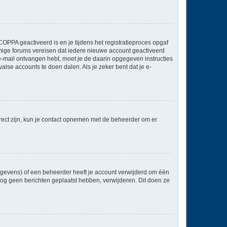
OPPA geactiveerd is en je tijdens het registratieproces opgaf
ommige forums vereisen dat iedere nieuwe account geactiveerd
 e-mail ontvangen hebt, moet je de daarin opgegeven instructies
lse accounts te doen dalen. Als je zeker bent dat je e-
rect zijn, kun je contact opnemen met de beheerder om er
egevens) of een beheerder heeft je account verwijderd om één
e nog geen berichten geplaatst hebben, verwijderen. Dit doen ze