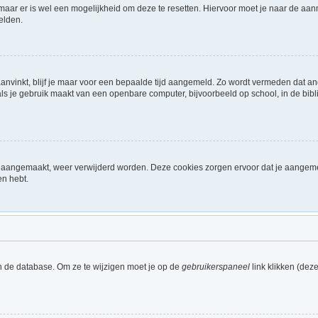
 maar er is wel een mogelijkheid om deze te resetten. Hiervoor moet je naar de a
elden.
aanvinkt, blijf je maar voor een bepaalde tijd aangemeld. Zo wordt vermeden dat a
ls je gebruik maakt van een openbare computer, bijvoorbeeld op school, in de biblio
ijn aangemaakt, weer verwijderd worden. Deze cookies zorgen ervoor dat je aangem
en hebt.
n de database. Om ze te wijzigen moet je op de
gebruikerspaneel
link klikken (dez