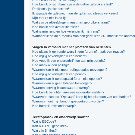
Hoe kan ik onzichtbaar zijn in de online gebruikers lijst?
De tijden zijn niet correct!
Ik wijzigde de tijdzone, maar de tijd is nog steeds verkeerd!
Mijn taal zit niet in de lijst!
Wat zijn de afbeeldingen naast mijn gebruikersnaam?
Hoe kan ik een avatar instellen?
Wat is mijn rang en hoe verander ik mijn rang?
Wanneer ik op de e-maillink van een gebruiker klik, moet ik me aanme
Vragen in verband met het plaatsen van berichten
Hoe plaats ik een onderwerp in een forum of maak een reactie?
Hoe wijzig of verwijder ik een bericht?
Hoe voeg ik een onderschrift toe aan mijn bericht?
Hoe maak ik een peiling?
Waarom kan ik niet meer peilingsopties toevoegen?
Hoe wijzig of verwijder ik een peiling?
Waarom kan ik een bepaald forum niet openen?
Waarom kan ik geen bijlagen toevoegen?
Waarom ontving ik een waarschuwing?
Hoe kan ik berichten aan een moderator melden?
Waarvoor dient de "Opslaan"-knop bij het plaatsen van een bericht?
Waarom moet mijn bericht goedgekeurd worden?
Hoe bump ik mijn onderwerp?
Tekstopmaak en onderwerp soorten
Wat is BBCode?
Kan ik HTML gebruiken?
Wat zijn Smilies?