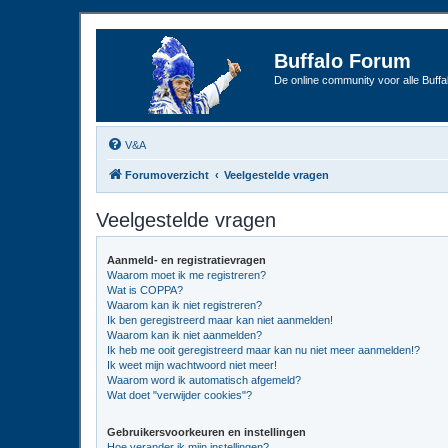
Buffalo Forum
De online community voor alle Buffal
V&A
Forumoverzicht
Veelgestelde vragen
Veelgestelde vragen
Aanmeld- en registratievragen
Waarom moet ik me registreren?
Wat is COPPA?
Waarom kan ik niet registreren?
Ik ben geregistreerd maar kan niet aanmelden!
Waarom kan ik niet aanmelden?
Ik heb me ooit geregistreerd maar kan nu niet meer aanmelden!?
Ik weet mijn wachtwoord niet meer!
Waarom word ik automatisch afgemeld?
Wat doet "verwijder cookies"?
Gebruikersvoorkeuren en instellingen
Hoe verander ik mijn instellingen?