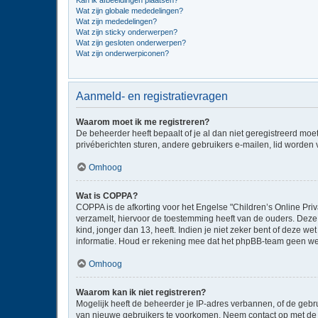
Kan ik afbeeldingen plaatsen?
Wat zijn globale mededelingen?
Wat zijn mededelingen?
Wat zijn sticky onderwerpen?
Wat zijn gesloten onderwerpen?
Wat zijn onderwerpiconen?
Aanmeld- en registratievragen
Waarom moet ik me registreren?
De beheerder heeft bepaalt of je al dan niet geregistreerd moe
privéberichten sturen, andere gebruikers e-mailen, lid worden
Omhoog
Wat is COPPA?
COPPA is de afkorting voor het Engelse "Children’s Online Priv
verzamelt, hiervoor de toestemming heeft van de ouders. Deze
kind, jonger dan 13, heeft. Indien je niet zeker bent of deze w
informatie. Houd er rekening mee dat het phpBB-team geen wette
Omhoog
Waarom kan ik niet registreren?
Mogelijk heeft de beheerder je IP-adres verbannen, of de gebru
van nieuwe gebruikers te voorkomen. Neem contact op met de 