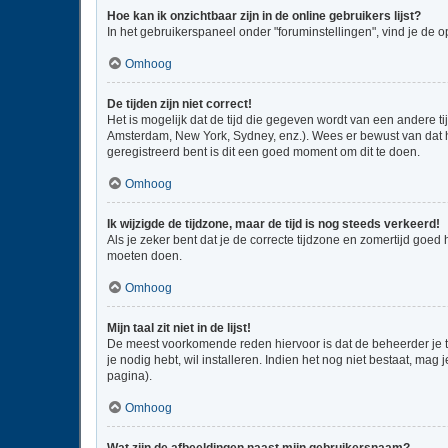
Hoe kan ik onzichtbaar zijn in de online gebruikers lijst?
In het gebruikerspaneel onder "foruminstellingen", vind je de o
Omhoog
De tijden zijn niet correct!
Het is mogelijk dat de tijd die gegeven wordt van een andere ti
Amsterdam, New York, Sydney, enz.). Wees er bewust van dat he
geregistreerd bent is dit een goed moment om dit te doen.
Omhoog
Ik wijzigde de tijdzone, maar de tijd is nog steeds verkeerd!
Als je zeker bent dat je de correcte tijdzone en zomertijd goed
moeten doen.
Omhoog
Mijn taal zit niet in de lijst!
De meest voorkomende reden hiervoor is dat de beheerder je taal
je nodig hebt, wil installeren. Indien het nog niet bestaat, m
pagina).
Omhoog