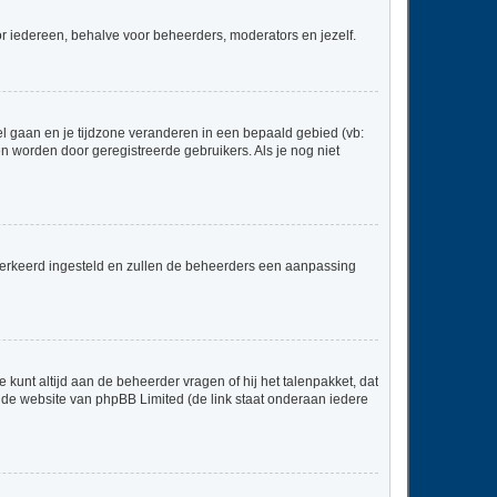
voor iedereen, behalve voor beheerders, moderators en jezelf.
neel gaan en je tijdzone veranderen in een bepaald gebied (vb:
 worden door geregistreerde gebruikers. Als je nog niet
er verkeerd ingesteld en zullen de beheerders een aanpassing
 kunt altijd aan de beheerder vragen of hij het talenpakket, dat
p de website van phpBB Limited (de link staat onderaan iedere