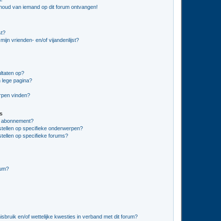
nhoud van iemand op dit forum ontvangen!
st?
ijn vrienden- en/of vijandenlijst?
ltaten op?
 lege pagina?
erpen vinden?
s
en abonnement?
stellen op specifieke onderwerpen?
tellen op specifieke forums?
rum?
bruik en/of wettelijke kwesties in verband met dit forum?