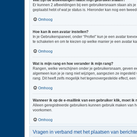
Wat zijn de afbeeldingen naast mijn gebruikersnaam?
Er kunnen 2 afbeeldingen bij een gebruikersnaam staan als je be
geplaatst hebt of wat je status is. Hieronder kan nog een tweed
Omhoog
Hoe kan ik een avatar instellen?
In je Gebruikerspaneel, onder “Profiel” kun je een avatar toe
te schakelen en om te kiezen op welke manier je een avatar ka
Omhoog
Wat is mijn rang en hoe verander ik mijn rang?
Rangen, welke verschijnen onder je gebruikersnaam, geven een 
algemeen kun je je rang niet wijzigen, aangezien ze ingestel
rang. Dit heeft zelfs mogelijk het tegenovergestelde effect, e
Omhoog
Wanneer ik op de e-maillink van een gebruiker klik, moet i
Alleen geregistreerde gebruikers kunnen gebruik maken van he
voorkomen.
Omhoog
Vragen in verband met het plaatsen van bericht