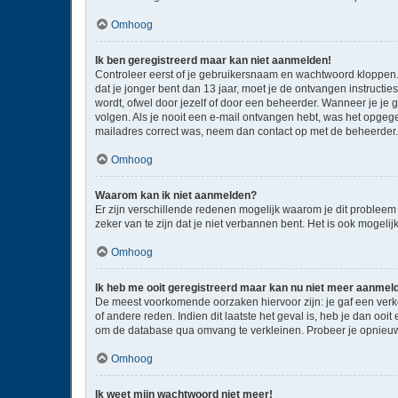
Omhoog
Ik ben geregistreerd maar kan niet aanmelden!
Controleer eerst of je gebruikersnaam en wachtwoord kloppen. I
dat je jonger bent dan 13 jaar, moet je de ontvangen instructi
wordt, ofwel door jezelf of door een beheerder. Wanneer je je 
volgen. Als je nooit een e-mail ontvangen hebt, was het opgege
mailadres correct was, neem dan contact op met de beheerder.
Omhoog
Waarom kan ik niet aanmelden?
Er zijn verschillende redenen mogelijk waarom je dit probleem
zeker van te zijn dat je niet verbannen bent. Het is ook mogeli
Omhoog
Ik heb me ooit geregistreerd maar kan nu niet meer aanmel
De meest voorkomende oorzaken hiervoor zijn: je gaf een verk
of andere reden. Indien dit laatste het geval is, heb je dan oo
om de database qua omvang te verkleinen. Probeer je opnieuw 
Omhoog
Ik weet mijn wachtwoord niet meer!