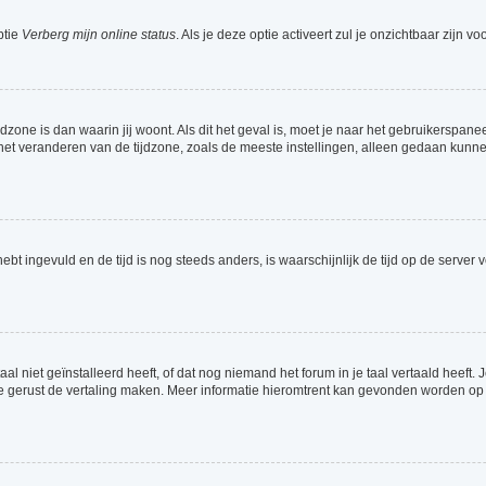
ptie
Verberg mijn online status
. Als je deze optie activeert zul je onzichtbaar zijn 
jdzone is dan waarin jij woont. Als dit het geval is, moet je naar het gebruikerspa
t veranderen van de tijdzone, zoals de meeste instellingen, alleen gedaan kunnen
 hebt ingevuld en de tijd is nog steeds anders, is waarschijnlijk de tijd op de serv
 niet geïnstalleerd heeft, of dat nog niemand het forum in je taal vertaald heeft. Je
ag je gerust de vertaling maken. Meer informatie hieromtrent kan gevonden worden o