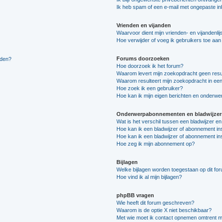
Ik heb spam of een e-mail met ongepaste i
Vrienden en vijanden
Waarvoor dient mijn vrienden- en vijandenlij
Hoe verwijder of voeg ik gebruikers toe aan m
Forums doorzoeken
lden?
Hoe doorzoek ik het forum?
Waarom levert mijn zoekopdracht geen resu
Waarom resulteert mijn zoekopdracht in een
Hoe zoek ik een gebruiker?
Hoe kan ik mijn eigen berichten en onderw
Onderwerpabonnementen en bladwijzer
Wat is het verschil tussen een bladwijzer 
Hoe kan ik een bladwijzer of abonnement in
Hoe kan ik een bladwijzer of abonnement ins
Hoe zeg ik mijn abonnement op?
Bijlagen
Welke bijlagen worden toegestaan op dit fo
Hoe vind ik al mijn bijlagen?
phpBB vragen
Wie heeft dit forum geschreven?
Waarom is de optie X niet beschikbaar?
Met wie moet ik contact opnemen omtrent mis