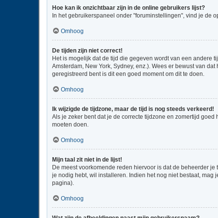
Hoe kan ik onzichtbaar zijn in de online gebruikers lijst?
In het gebruikerspaneel onder "foruminstellingen", vind je de o
Omhoog
De tijden zijn niet correct!
Het is mogelijk dat de tijd die gegeven wordt van een andere ti
Amsterdam, New York, Sydney, enz.). Wees er bewust van dat he
geregistreerd bent is dit een goed moment om dit te doen.
Omhoog
Ik wijzigde de tijdzone, maar de tijd is nog steeds verkeerd!
Als je zeker bent dat je de correcte tijdzone en zomertijd goed
moeten doen.
Omhoog
Mijn taal zit niet in de lijst!
De meest voorkomende reden hiervoor is dat de beheerder je taal
je nodig hebt, wil installeren. Indien het nog niet bestaat, m
pagina).
Omhoog