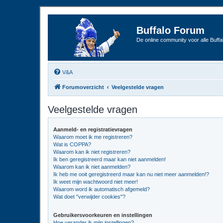
Buffalo Forum
De online community voor alle Buffal
V&A
Forumoverzicht
Veelgestelde vragen
Veelgestelde vragen
Aanmeld- en registratievragen
Waarom moet ik me registreren?
Wat is COPPA?
Waarom kan ik niet registreren?
Ik ben geregistreerd maar kan niet aanmelden!
Waarom kan ik niet aanmelden?
Ik heb me ooit geregistreerd maar kan nu niet meer aanmelden!?
Ik weet mijn wachtwoord niet meer!
Waarom word ik automatisch afgemeld?
Wat doet "verwijder cookies"?
Gebruikersvoorkeuren en instellingen
Hoe verander ik mijn instellingen?