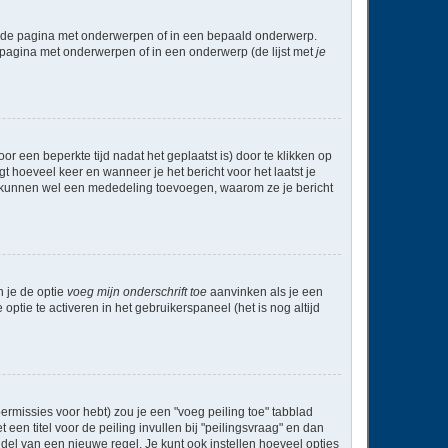
l de pagina met onderwerpen of in een bepaald onderwerp.
 pagina met onderwerpen of in een onderwerp (de lijst met
je
r een beperkte tijd nadat het geplaatst is) door te klikken op
gt hoeveel keer en wanneer je het bericht voor het laatst je
Zij kunnen wel een mededeling toevoegen, waarom ze je bericht
n je de optie
voeg mijn onderschrift toe
aanvinken als je een
optie te activeren in het gebruikerspaneel (het is nog altijd
rmissies voor hebt) zou je een "voeg peiling toe" tabblad
een titel voor de peiling invullen bij "peilingsvraag" en dan
ddel van een nieuwe regel. Je kunt ook instellen hoeveel opties