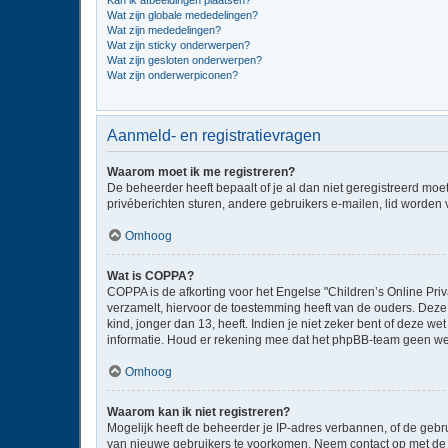
Kan ik afbeeldingen plaatsen?
Wat zijn globale mededelingen?
Wat zijn mededelingen?
Wat zijn sticky onderwerpen?
Wat zijn gesloten onderwerpen?
Wat zijn onderwerpiconen?
Aanmeld- en registratievragen
Waarom moet ik me registreren?
De beheerder heeft bepaalt of je al dan niet geregistreerd moe
privéberichten sturen, andere gebruikers e-mailen, lid worden
Omhoog
Wat is COPPA?
COPPA is de afkorting voor het Engelse "Children’s Online Priv
verzamelt, hiervoor de toestemming heeft van de ouders. Deze
kind, jonger dan 13, heeft. Indien je niet zeker bent of deze w
informatie. Houd er rekening mee dat het phpBB-team geen wette
Omhoog
Waarom kan ik niet registreren?
Mogelijk heeft de beheerder je IP-adres verbannen, of de gebru
van nieuwe gebruikers te voorkomen. Neem contact op met de 