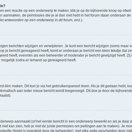
tie?
om een reactie op een onderwerp te maken, klik je op de bijhorende knop op ofwe
an aanmaken, de permissies die je al dan niet hebt in het forum staan onderaan de
et antwoorden op een onderwerp in dit forum, enz.
).
eigen berichten wijzigen en verwijderen. Je kunt een bericht wijzigen (soms maar voo
op je bericht gereageerd heeft, komt er onderaan je bericht een klein tekstje dat ze
ageerd heeft, evenmin als een beheerder of moderator je bericht gewijzigd heeft. 
r mogelijk zodra er iemand op gereageerd heeft.
rst één maken. Dit kun je via het gebruikerspaneel doen. Als je dit gedaan hebt, ku
automatisch aan ieder nieuw bericht wordt toegevoegd. Dit doe je door de bijhorende 
laatst).
derwerp aanmaakt (of het eerste bericht in een onderwerp bewerkt en als je daar pe
niet kan zien, heb je niet de juiste permissies om peilingen aan te maken). Je moet 
gedeelte (limiet is ingesteld door de beheerder), met elke optie gescheiden door mi