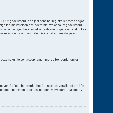
OPPA geactiveerd is en je tijdens het registratieproces opgaf
ommige forums vereisen dat iedere nieuwe account geactiveerd
 e-mail ontvangen hebt, moet je de daarin opgegeven instructies
lse accounts te doen dalen. Als je zeker bent dat je e-
rect zijn, kun je contact opnemen met de beheerder om er
egevens) of een beheerder heeft je account verwijderd om één
e nog geen berichten geplaatst hebben, verwijderen. Dit doen ze