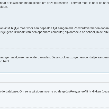
 maar er is wel een mogelijkheid om deze te resetten. Hiervoor moet je naar de a
elden.
aanvinkt, blijf je maar voor een bepaalde tijd aangemeld. Zo wordt vermeden dat a
ls je gebruik maakt van een openbare computer, bijvoorbeeld op school, in de biblio
ijn aangemaakt, weer verwijderd worden. Deze cookies zorgen ervoor dat je aangem
en hebt.
n de database. Om ze te wijzigen moet je op de
gebruikerspaneel
link klikken (dez