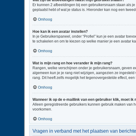
Wat zijn de afbeeldingen naast mijn gebruikersnaam?
Er kunnen 2 afbeeldingen bij een gebruikersnaam staan als je be
geplaatst hebt of wat je status is. Hieronder kan nog een tweed
Omhoog
Hoe kan ik een avatar instellen?
In je Gebruikerspaneel, onder “Profiel” kun je een avatar toe
te schakelen en om te kiezen op welke manier je een avatar ka
Omhoog
Wat is mijn rang en hoe verander ik mijn rang?
Rangen, welke verschijnen onder je gebruikersnaam, geven een 
algemeen kun je je rang niet wijzigen, aangezien ze ingestel
rang. Dit heeft zelfs mogelijk het tegenovergestelde effect, e
Omhoog
Wanneer ik op de e-maillink van een gebruiker klik, moet i
Alleen geregistreerde gebruikers kunnen gebruik maken van he
voorkomen.
Omhoog
Vragen in verband met het plaatsen van bericht