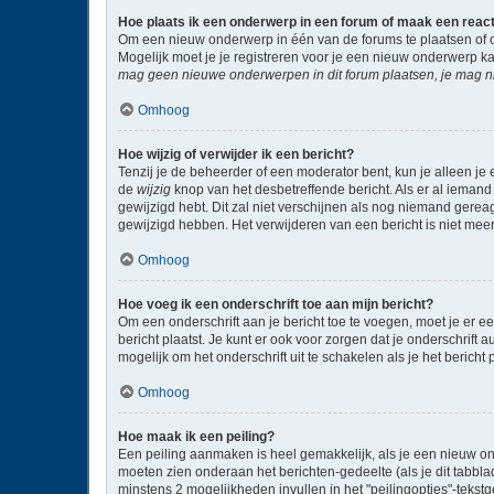
Hoe plaats ik een onderwerp in een forum of maak een reac
Om een nieuw onderwerp in één van de forums te plaatsen of 
Mogelijk moet je je registreren voor je een nieuw onderwerp k
mag geen nieuwe onderwerpen in dit forum plaatsen, je mag ni
Omhoog
Hoe wijzig of verwijder ik een bericht?
Tenzij je de beheerder of een moderator bent, kun je alleen je 
de
wijzig
knop van het desbetreffende bericht. Als er al iemand 
gewijzigd hebt. Dit zal niet verschijnen als nog niemand gere
gewijzigd hebben. Het verwijderen van een bericht is niet mee
Omhoog
Hoe voeg ik een onderschrift toe aan mijn bericht?
Om een onderschrift aan je bericht toe te voegen, moet je er ee
bericht plaatst. Je kunt er ook voor zorgen dat je onderschrift 
mogelijk om het onderschrift uit te schakelen als je het bericht p
Omhoog
Hoe maak ik een peiling?
Een peiling aanmaken is heel gemakkelijk, als je een nieuw on
moeten zien onderaan het berichten-gedeelte (als je dit tabblad 
minstens 2 mogelijkheden invullen in het "peilingopties"-tekst