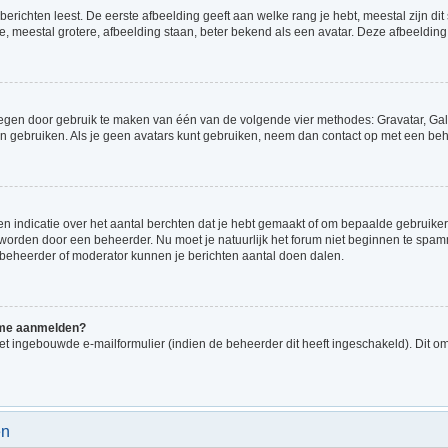
richten leest. De eerste afbeelding geeft aan welke rang je hebt, meestal zijn dit 
e, meestal grotere, afbeelding staan, beter bekend als een avatar. Deze afbeelding 
voegen door gebruik te maken van één van de volgende vier methodes: Gravatar, Gale
n gebruiken. Als je geen avatars kunt gebruiken, neem dan contact op met een beh
indicatie over het aantal berchten dat je hebt gemaakt of om bepaalde gebruikers 
d worden door een beheerder. Nu moet je natuurlijk het forum niet beginnen te sp
en beheerder of moderator kunnen je berichten aantal doen dalen.
k me aanmelden?
t ingebouwde e-mailformulier (indien de beheerder dit heeft ingeschakeld). Dit o
en