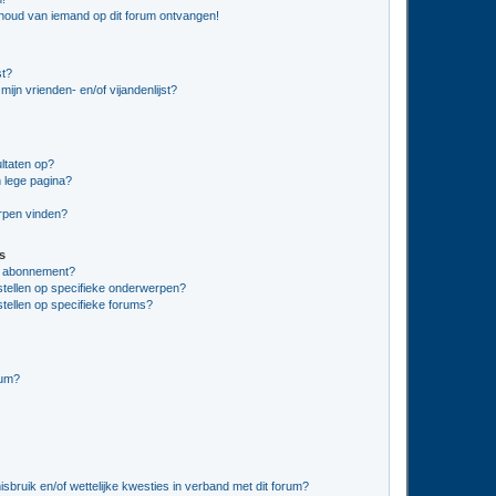
nhoud van iemand op dit forum ontvangen!
st?
ijn vrienden- en/of vijandenlijst?
ltaten op?
 lege pagina?
erpen vinden?
s
en abonnement?
stellen op specifieke onderwerpen?
tellen op specifieke forums?
rum?
bruik en/of wettelijke kwesties in verband met dit forum?