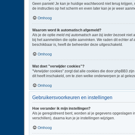
Geen paniek! Je kan je huidige wachtwoord niet terug krijgen,
de instructies op het scherm en even later kan je je weer aanm
Omhoog
Waarom word ik automatisch afgemeld?
Als je de optie
meld mij automatisch aan bij ieder bezoek
niet 
bij het aanmelden die optie aanvinken. We raden dit echter af a
beschikbaar is, heeft de beheerder deze uitgeschakeld.
Omhoog
Wat doet "verwijder cookies"?
"Verwijder cookies" zorgt dat alle cookies die door phpBB3 z
dit heeft inschakeld, om te zien welke onderwerpen je al gelez
Omhoog
Gebruikersvoorkeuren en instellingen
Hoe verander ik mijn instellingen?
Als je geregistreerd bent, worden al je gegevens opgeslagen i
verschillen), daarna kun je je instellingen wijzigen.
Omhoog