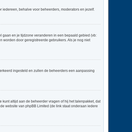
voor iedereen, behalve voor beheerders, moderators en jezelf.
neel gaan en je tijdzone veranderen in een bepaald gebied (vb:
 worden door geregistreerde gebruikers. Als je nog niet
er verkeerd ingesteld en zullen de beheerders een aanpassing
 kunt altijd aan de beheerder vragen of hij het talenpakket, dat
p de website van phpBB Limited (de link staat onderaan iedere