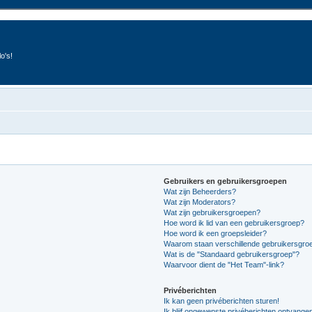
o's!
Gebruikers en gebruikersgroepen
Wat zijn Beheerders?
Wat zijn Moderators?
Wat zijn gebruikersgroepen?
Hoe word ik lid van een gebruikersgroep?
Hoe word ik een groepsleider?
Waarom staan verschillende gebruikersgroe
Wat is de "Standaard gebruikersgroep"?
Waarvoor dient de "Het Team"-link?
Privéberichten
Ik kan geen privéberichten sturen!
Ik blijf ongewenste privéberichten ontvange