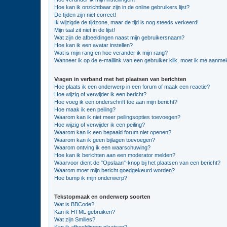
Hoe kan ik onzichtbaar zijn in de online gebruikers lijst?
De tijden zijn niet correct!
Ik wijzigde de tijdzone, maar de tijd is nog steeds verkeerd!
Mijn taal zit niet in de lijst!
Wat zijn de afbeeldingen naast mijn gebruikersnaam?
Hoe kan ik een avatar instellen?
Wat is mijn rang en hoe verander ik mijn rang?
Wanneer ik op de e-maillink van een gebruiker klik, moet ik me aanme
Vragen in verband met het plaatsen van berichten
Hoe plaats ik een onderwerp in een forum of maak een reactie?
Hoe wijzig of verwijder ik een bericht?
Hoe voeg ik een onderschrift toe aan mijn bericht?
Hoe maak ik een peiling?
Waarom kan ik niet meer peilingsopties toevoegen?
Hoe wijzig of verwijder ik een peiling?
Waarom kan ik een bepaald forum niet openen?
Waarom kan ik geen bijlagen toevoegen?
Waarom ontving ik een waarschuwing?
Hoe kan ik berichten aan een moderator melden?
Waarvoor dient de "Opslaan"-knop bij het plaatsen van een bericht?
Waarom moet mijn bericht goedgekeurd worden?
Hoe bump ik mijn onderwerp?
Tekstopmaak en onderwerp soorten
Wat is BBCode?
Kan ik HTML gebruiken?
Wat zijn Smilies?