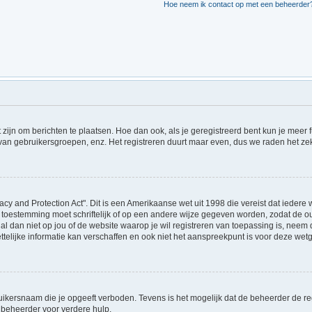
Hoe neem ik contact op met een beheerder
t zijn om berichten te plaatsen. Hoe dan ook, als je geregistreerd bent kun je meer
 van gebruikersgroepen, enz. Het registreren duurt maar even, dus we raden het ze
acy and Protection Act". Dit is een Amerikaanse wet uit 1998 die vereist dat ieder
 toestemming moet schriftelijk of op een andere wijze gegeven worden, zodat de 
et al dan niet op jou of de website waarop je wil registreren van toepassing is, ne
lijke informatie kan verschaffen en ook niet het aanspreekpunt is voor deze wetge
ikersnaam die je opgeeft verboden. Tevens is het mogelijk dat de beheerder de regi
beheerder voor verdere hulp.