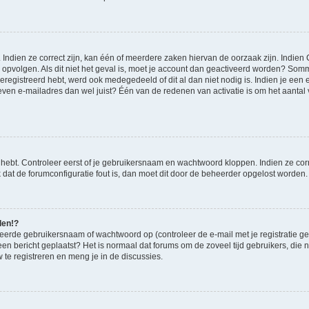
ndien ze correct zijn, kan één of meerdere zaken hiervan de oorzaak zijn. Indien C
es opvolgen. Als dit niet het geval is, moet je account dan geactiveerd worden? S
geregistreerd hebt, werd ook medegedeeld of dit al dan niet nodig is. Indien je een
ven e-mailadres dan wel juist? Één van de redenen van activatie is om het aantal va
 hebt. Controleer eerst of je gebruikersnaam en wachtwoord kloppen. Indien ze cor
jk dat de forumconfiguratie fout is, dan moet dit door de beheerder opgelost worden.
den!?
eerde gebruikersnaam of wachtwoord op (controleer de e-mail met je registratie g
it een bericht geplaatst? Het is normaal dat forums om de zoveel tijd gebruikers, di
te registreren en meng je in de discussies.