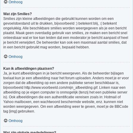
Omhoog
Wat zijn Smilies?
Smilies zijn kleine afbeeldingen die gebruikt kunnen worden om een
gevoelstoestand uit te drukken, bijvoorbeeld :) betekent blij, :( betekent
ongelukkig. Alle beschikbare smilies worden weergegeven als je een bericht
plaatst. Maak geen overdadig gebruik van smilies, ze maken een bericht snel
onleesbaar wat er toe kan leiden dat een moderator je bericht aanpast of heel
je bericht verwijdert. De beheerder kan ook een maximaal aantal smilies, dat
in een bericht gebruikt mag worden, bepaald hebben.
Omhoog
Kan ik afbeeldingen plaatsen?
Ja, je kunt afbeeldingen in je bericht weergeven. Als de beheerder bijlagen
toelaat kun je een afbeelding naar het forum uploaden. Anders moet je er voor
zorgen dat de afbeelding op een andere publieke server beschikbaar is,
bijvoorbeeld http://www.voorbeeld.com/mijn_afbeelding.gif. Linken naar een
afbeelding op je eigen computer is onmogelijk (tenzij het een publieke server
is). Ook afbeeldingen die een authentificatie vereisen zoals in: Hotmail of
Yahoo mailboxen, een wachtwoord beschermde website, enz. kunnen niet
worden weergegeven. Om een afbeelding weer te geven, moet je de BBCode
tag [img] gebruiken.
Omhoog
Wat zijn globale mededelingen?