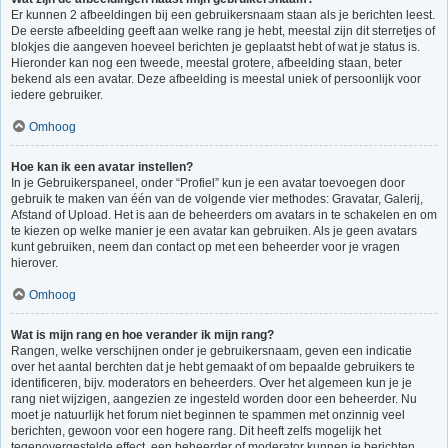
Er kunnen 2 afbeeldingen bij een gebruikersnaam staan als je berichten leest.
De eerste afbeelding geeft aan welke rang je hebt, meestal zijn dit sterretjes of
blokjes die aangeven hoeveel berichten je geplaatst hebt of wat je status is.
Hieronder kan nog een tweede, meestal grotere, afbeelding staan, beter
bekend als een avatar. Deze afbeelding is meestal uniek of persoonlijk voor
iedere gebruiker.
Omhoog
Hoe kan ik een avatar instellen?
In je Gebruikerspaneel, onder “Profiel” kun je een avatar toevoegen door
gebruik te maken van één van de volgende vier methodes: Gravatar, Galerij,
Afstand of Upload. Het is aan de beheerders om avatars in te schakelen en om
te kiezen op welke manier je een avatar kan gebruiken. Als je geen avatars
kunt gebruiken, neem dan contact op met een beheerder voor je vragen
hierover.
Omhoog
Wat is mijn rang en hoe verander ik mijn rang?
Rangen, welke verschijnen onder je gebruikersnaam, geven een indicatie
over het aantal berchten dat je hebt gemaakt of om bepaalde gebruikers te
identificeren, bijv. moderators en beheerders. Over het algemeen kun je je
rang niet wijzigen, aangezien ze ingesteld worden door een beheerder. Nu
moet je natuurlijk het forum niet beginnen te spammen met onzinnig veel
berichten, gewoon voor een hogere rang. Dit heeft zelfs mogelijk het
tegenovergestelde effect, een beheerder of moderator kunnen je berichten