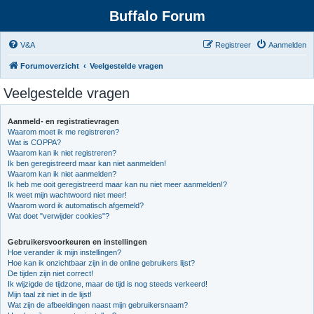
Buffalo Forum
V&A
Registreer
Aanmelden
Forumoverzicht
Veelgestelde vragen
Veelgestelde vragen
Aanmeld- en registratievragen
Waarom moet ik me registreren?
Wat is COPPA?
Waarom kan ik niet registreren?
Ik ben geregistreerd maar kan niet aanmelden!
Waarom kan ik niet aanmelden?
Ik heb me ooit geregistreerd maar kan nu niet meer aanmelden!?
Ik weet mijn wachtwoord niet meer!
Waarom word ik automatisch afgemeld?
Wat doet "verwijder cookies"?
Gebruikersvoorkeuren en instellingen
Hoe verander ik mijn instellingen?
Hoe kan ik onzichtbaar zijn in de online gebruikers lijst?
De tijden zijn niet correct!
Ik wijzigde de tijdzone, maar de tijd is nog steeds verkeerd!
Mijn taal zit niet in de lijst!
Wat zijn de afbeeldingen naast mijn gebruikersnaam?