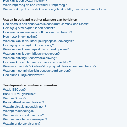
Hoe kan ik een avatar instellen?
Wat is mijn rang en hoe verander ik mijn rang?
Wanneer ik op de e-maillink van een gebruiker klik, moet ik me aanmelden?
Vragen in verband met het plaatsen van berichten
Hoe plaats ik een onderwerp in een forum of maak een reactie?
Hoe wijzig of verwijder ik een bericht?
Hoe voeg ik een onderschrift toe aan mijn bericht?
Hoe maak ik een peiling?
Waarom kan ik niet meer peilingsopties toevoegen?
Hoe wijzig of verwijder ik een peiling?
Waarom kan ik een bepaald forum niet openen?
Waarom kan ik geen bijlagen toevoegen?
Waarom ontving ik een waarschuwing?
Hoe kan ik berichten aan een moderator melden?
Waarvoor dient de "Opslaan"-knop bij het plaatsen van een bericht?
Waarom moet mijn bericht goedgekeurd worden?
Hoe bump ik mijn onderwerp?
Tekstopmaak en onderwerp soorten
Wat is BBCode?
Kan ik HTML gebruiken?
Wat zijn Smilies?
Kan ik afbeeldingen plaatsen?
Wat zijn globale mededelingen?
Wat zijn mededelingen?
Wat zijn sticky onderwerpen?
Wat zijn gesloten onderwerpen?
Wat zijn onderwerpiconen?