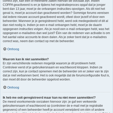
correct zijn, kan één of meerdere zaken hiervan de oorzaak zijn. Indien
COPPA geactiveerd is en je tijdens het registratieproces opgaf dat je jonger
bent dan 13 jaar, moet je de ontvangen instructies opvolgen. Als dit niet het
geval is, moet je account dan geactiveerd worden? Sommige forums vereisen
dat iedere nieuwe account geactiveerd wordt, ofwel door jezelf of door een
beheerder. Wanneer je je geregistreerd hebt, werd ook medegedeeld of dit al
dan niet nodig is. Indien je een e-mail ontvangen hebt, moet je de daarin
opgegeven instructies volgen. Als je nooit een e-mail ontvangen hebt, was het
opgegeven e-mailadres dan wel juist? Één van de redenen van activatie is om
het aantal valse accounts te doen dalen. Als je zeker bent dat je e-mailadres
correct was, neem dan contact op met de beheerder.
Omhoog
Waarom kan ik niet aanmelden?
Er zijn verschillende redenen mogelijk waarom je dit probleem hebt.
Controleer eerst of je gebruikersnaam en wachtwoord kloppen. Indien ze
correct zijn, kun je contact opnemen met de beheerder om er zeker van te zijn
dat je niet verbannen bent. Het is ook mogelijk dat de forumconfiguratie fout is,
dan moet dit door de beheerder opgelost worden.
Omhoog
Ik heb me ooit geregistreerd maar kan nu niet meer aanmelden!?
De meest voorkomende oorzaken hiervoor zijn: je gaf een verkeerde
gebruikersnaam of wachtwoord op (controleer de e-mail met je registratie
gegevens) of een beheerder heeft je account verwijderd om één of andere