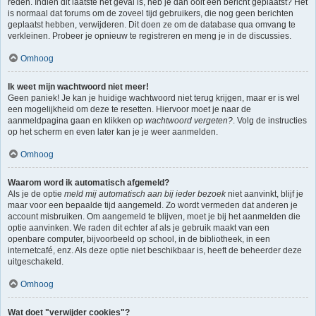
reden. Indien dit laatste het geval is, heb je dan ooit een bericht geplaatst? Het
is normaal dat forums om de zoveel tijd gebruikers, die nog geen berichten
geplaatst hebben, verwijderen. Dit doen ze om de database qua omvang te
verkleinen. Probeer je opnieuw te registreren en meng je in de discussies.
Omhoog
Ik weet mijn wachtwoord niet meer!
Geen paniek! Je kan je huidige wachtwoord niet terug krijgen, maar er is wel
een mogelijkheid om deze te resetten. Hiervoor moet je naar de
aanmeldpagina gaan en klikken op
wachtwoord vergeten?
. Volg de instructies
op het scherm en even later kan je je weer aanmelden.
Omhoog
Waarom word ik automatisch afgemeld?
Als je de optie
meld mij automatisch aan bij ieder bezoek
niet aanvinkt, blijf je
maar voor een bepaalde tijd aangemeld. Zo wordt vermeden dat anderen je
account misbruiken. Om aangemeld te blijven, moet je bij het aanmelden die
optie aanvinken. We raden dit echter af als je gebruik maakt van een
openbare computer, bijvoorbeeld op school, in de bibliotheek, in een
internetcafé, enz. Als deze optie niet beschikbaar is, heeft de beheerder deze
uitgeschakeld.
Omhoog
Wat doet "verwijder cookies"?