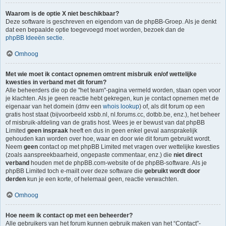
Waarom is de optie X niet beschikbaar?
Deze software is geschreven en eigendom van de phpBB-Groep. Als je denkt
dat een bepaalde optie toegevoegd moet worden, bezoek dan de
phpBB Ideeën sectie
.
Omhoog
Met wie moet ik contact opnemen omtrent misbruik en/of wettelijke
kwesties in verband met dit forum?
Alle beheerders die op de "het team"-pagina vermeld worden, staan open voor
je klachten. Als je geen reactie hebt gekregen, kun je contact opnemen met de
eigenaar van het domein (dmv een
whois lookup
) of, als dit forum op een
gratis host staat (bijvoorbeeld xsbb.nl, nl.forums.cc, dotbb.be, enz.), het beheer
of misbruik-afdeling van de gratis host. Wees je er bewust van dat phpBB
Limited
geen inspraak
heeft en dus in geen enkel geval aansprakelijk
gehouden kan worden over hoe, waar en door wie dit forum gebruikt wordt.
Neem
geen
contact op met phpBB Limited met vragen over wettelijke kwesties
(zoals aanspreekbaarheid, ongepaste commentaar, enz.) die
niet direct
verband
houden met de phpBB.com-website of de phpBB-software. Als je
phpBB Limited toch e-mailt over deze software die
gebruikt wordt door
derden
kun je een korte, of helemaal geen, reactie verwachten.
Omhoog
Hoe neem ik contact op met een beheerder?
Alle gebruikers van het forum kunnen gebruik maken van het “Contact”-