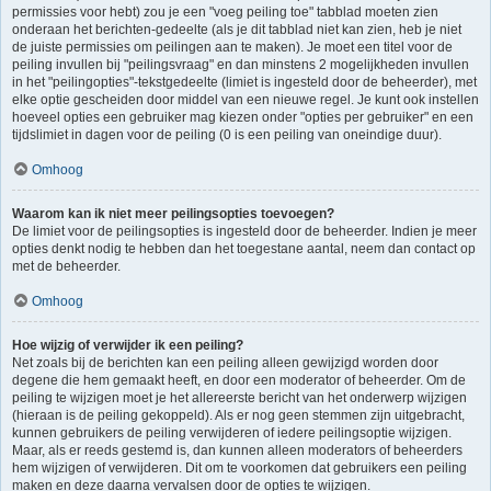
permissies voor hebt) zou je een "voeg peiling toe" tabblad moeten zien
onderaan het berichten-gedeelte (als je dit tabblad niet kan zien, heb je niet
de juiste permissies om peilingen aan te maken). Je moet een titel voor de
peiling invullen bij "peilingsvraag" en dan minstens 2 mogelijkheden invullen
in het "peilingopties"-tekstgedeelte (limiet is ingesteld door de beheerder), met
elke optie gescheiden door middel van een nieuwe regel. Je kunt ook instellen
hoeveel opties een gebruiker mag kiezen onder "opties per gebruiker" en een
tijdslimiet in dagen voor de peiling (0 is een peiling van oneindige duur).
Omhoog
Waarom kan ik niet meer peilingsopties toevoegen?
De limiet voor de peilingsopties is ingesteld door de beheerder. Indien je meer
opties denkt nodig te hebben dan het toegestane aantal, neem dan contact op
met de beheerder.
Omhoog
Hoe wijzig of verwijder ik een peiling?
Net zoals bij de berichten kan een peiling alleen gewijzigd worden door
degene die hem gemaakt heeft, en door een moderator of beheerder. Om de
peiling te wijzigen moet je het allereerste bericht van het onderwerp wijzigen
(hieraan is de peiling gekoppeld). Als er nog geen stemmen zijn uitgebracht,
kunnen gebruikers de peiling verwijderen of iedere peilingsoptie wijzigen.
Maar, als er reeds gestemd is, dan kunnen alleen moderators of beheerders
hem wijzigen of verwijderen. Dit om te voorkomen dat gebruikers een peiling
maken en deze daarna vervalsen door de opties te wijzigen.