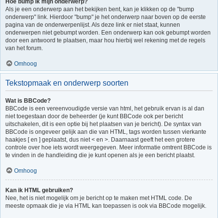
Hoe bump ik mijn onderwerp?
Als je een onderwerp aan het bekijken bent, kan je klikken op de "bump
onderwerp" link. Hierdoor "bump" je het onderwerp naar boven op de eerste
pagina van de onderwerpenlijst. Als deze link er niet staat, kunnen
onderwerpen niet gebumpt worden. Een onderwerp kan ook gebumpt worden
door een antwoord te plaatsen, maar hou hierbij wel rekening met de regels
van het forum.
Omhoog
Tekstopmaak en onderwerp soorten
Wat is BBCode?
BBCode is een vereenvoudigde versie van html, het gebruik ervan is al dan
niet toegestaan door de beheerder (je kunt BBCode ook per bericht
uitschakelen, dit is een optie bij het plaatsen van je bericht). De syntax van
BBCode is ongeveer gelijk aan die van HTML, tags worden tussen vierkante
haakjes [ en ] geplaatst, dus niet < en >. Daarnaast geeft het een grotere
controle over hoe iets wordt weergegeven. Meer informatie omtrent BBCode is
te vinden in de handleiding die je kunt openen als je een bericht plaatst.
Omhoog
Kan ik HTML gebruiken?
Nee, het is niet mogelijk om je bericht op te maken met HTML code. De
meeste opmaak die je via HTML kan toepassen is ook via BBCode mogelijk.