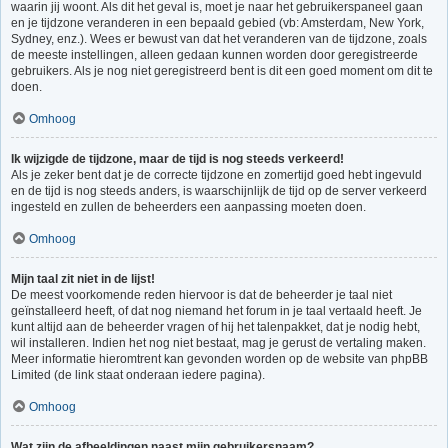
waarin jij woont. Als dit het geval is, moet je naar het gebruikerspaneel gaan
en je tijdzone veranderen in een bepaald gebied (vb: Amsterdam, New York,
Sydney, enz.). Wees er bewust van dat het veranderen van de tijdzone, zoals
de meeste instellingen, alleen gedaan kunnen worden door geregistreerde
gebruikers. Als je nog niet geregistreerd bent is dit een goed moment om dit te
doen.
Omhoog
Ik wijzigde de tijdzone, maar de tijd is nog steeds verkeerd!
Als je zeker bent dat je de correcte tijdzone en zomertijd goed hebt ingevuld
en de tijd is nog steeds anders, is waarschijnlijk de tijd op de server verkeerd
ingesteld en zullen de beheerders een aanpassing moeten doen.
Omhoog
Mijn taal zit niet in de lijst!
De meest voorkomende reden hiervoor is dat de beheerder je taal niet
geïnstalleerd heeft, of dat nog niemand het forum in je taal vertaald heeft. Je
kunt altijd aan de beheerder vragen of hij het talenpakket, dat je nodig hebt,
wil installeren. Indien het nog niet bestaat, mag je gerust de vertaling maken.
Meer informatie hieromtrent kan gevonden worden op de website van phpBB
Limited (de link staat onderaan iedere pagina).
Omhoog
Wat zijn de afbeeldingen naast mijn gebruikersnaam?