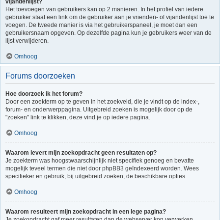
vijandenlijst?
Het toevoegen van gebruikers kan op 2 manieren. In het profiel van iedere
gebruiker staat een link om de gebruiker aan je vrienden- of vijandenlijst toe te
voegen. De tweede manier is via het gebruikerspaneel, je moet dan een
gebruikersnaam opgeven. Op dezelfde pagina kun je gebruikers weer van de
lijst verwijderen.
Omhoog
Forums doorzoeken
Hoe doorzoek ik het forum?
Door een zoekterm op te geven in het zoekveld, die je vindt op de index-,
forum- en onderwerppagina. Uitgebreid zoeken is mogelijk door op de
"zoeken" link te klikken, deze vind je op iedere pagina.
Omhoog
Waarom levert mijn zoekopdracht geen resultaten op?
Je zoekterm was hoogstwaarschijnlijk niet specifiek genoeg en bevatte
mogelijk teveel termen die niet door phpBB3 geïndexeerd worden. Wees
specifieker en gebruik, bij uitgebreid zoeken, de beschikbare opties.
Omhoog
Waarom resulteert mijn zoekopdracht in een lege pagina?
Je zoekopdracht gaf meer resultaten dan de webserver kon verwerken.