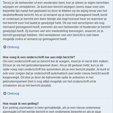
Tenzij je de beheerder of een moderator bent, kun je alleen je eigen berichten
wijzigen en verwijderen. Je kunt een bericht wijzigen (soms maar voor een
beperkte tijd nadat het geplaatst is) door te klikken op de
wijzig
knop van het
desbetreffende bericht. Als er al iemand op je bericht gereageerd heeft, komt
er onderaan je bericht een klein tekstje dat zegt hoeveel keer en wanneer je
het bericht voor het laatst je gewijzigd hebt. Dit zal niet verschijnen als nog
niemand gereageerd heeft, evenmin als een beheerder of moderator je bericht
gewijzigd heeft. Zij kunnen wel een mededeling toevoegen, waarom ze je
bericht gewijzigd hebben. Het verwijderen van een bericht is niet meer
mogelijk zodra er iemand op gereageerd heeft.
Omhoog
Hoe voeg ik een onderschrift toe aan mijn bericht?
Om een onderschrift aan je bericht toe te voegen, moet je er eerst één maken.
Dit kun je via het gebruikerspaneel doen. Als je dit gedaan hebt, kun je de
optie
voeg mijn onderschrift toe
aanvinken als je een bericht plaatst. Je kunt er
ook voor zorgen dat je onderschrift automatisch aan ieder nieuw bericht wordt
toegevoegd. Dit doe je door de bijhorende optie te activeren in het
gebruikerspaneel (het is nog altijd mogelijk om het onderschrift uit te
schakelen als je het bericht plaatst).
Omhoog
Hoe maak ik een peiling?
Een peiling aanmaken is heel gemakkelijk, als je een nieuw onderwerp
aanmaakt (of het eerste bericht in een onderwerp bewerkt en als je daar