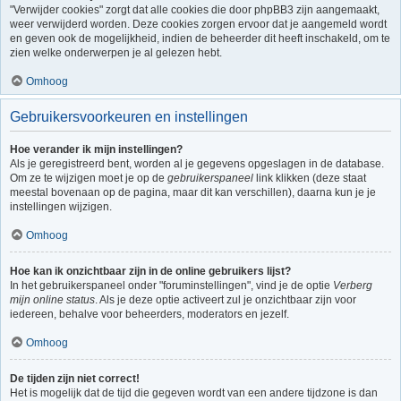
"Verwijder cookies" zorgt dat alle cookies die door phpBB3 zijn aangemaakt,
weer verwijderd worden. Deze cookies zorgen ervoor dat je aangemeld wordt
en geven ook de mogelijkheid, indien de beheerder dit heeft inschakeld, om te
zien welke onderwerpen je al gelezen hebt.
Omhoog
Gebruikersvoorkeuren en instellingen
Hoe verander ik mijn instellingen?
Als je geregistreerd bent, worden al je gegevens opgeslagen in de database.
Om ze te wijzigen moet je op de
gebruikerspaneel
link klikken (deze staat
meestal bovenaan op de pagina, maar dit kan verschillen), daarna kun je je
instellingen wijzigen.
Omhoog
Hoe kan ik onzichtbaar zijn in de online gebruikers lijst?
In het gebruikerspaneel onder "foruminstellingen", vind je de optie
Verberg
mijn online status
. Als je deze optie activeert zul je onzichtbaar zijn voor
iedereen, behalve voor beheerders, moderators en jezelf.
Omhoog
De tijden zijn niet correct!
Het is mogelijk dat de tijd die gegeven wordt van een andere tijdzone is dan