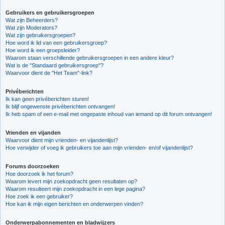
Gebruikers en gebruikersgroepen
Wat zijn Beheerders?
Wat zijn Moderators?
Wat zijn gebruikersgroepen?
Hoe word ik lid van een gebruikersgroep?
Hoe word ik een groepsleider?
Waarom staan verschillende gebruikersgroepen in een andere kleur?
Wat is de "Standaard gebruikersgroep"?
Waarvoor dient de "Het Team"-link?
Privéberichten
Ik kan geen privéberichten sturen!
Ik blijf ongewenste privéberichten ontvangen!
Ik heb spam of een e-mail met ongepaste inhoud van iemand op dit forum ontvangen!
Vrienden en vijanden
Waarvoor dient mijn vrienden- en vijandenlijst?
Hoe verwijder of voeg ik gebruikers toe aan mijn vrienden- en/of vijandenlijst?
Forums doorzoeken
Hoe doorzoek ik het forum?
Waarom levert mijn zoekopdracht geen resultaten op?
Waarom resulteert mijn zoekopdracht in een lege pagina?
Hoe zoek ik een gebruiker?
Hoe kan ik mijn eigen berichten en onderwerpen vinden?
Onderwerpabonnementen en bladwijzers