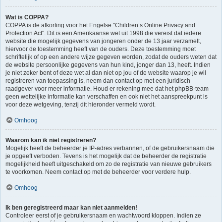
Wat is COPPA?
COPPA is de afkorting voor het Engelse "Children’s Online Privacy and
Protection Act". Dit is een Amerikaanse wet uit 1998 die vereist dat iedere
website die mogelijk gegevens van jongeren onder de 13 jaar verzamelt,
hiervoor de toestemming heeft van de ouders. Deze toestemming moet
schriftelijk of op een andere wijze gegeven worden, zodat de ouders weten dat
de website persoonlijke gegevens van hun kind, jonger dan 13, heeft. Indien
je niet zeker bent of deze wet al dan niet op jou of de website waarop je wil
registreren van toepassing is, neem dan contact op met een juridisch
raadgever voor meer informatie. Houd er rekening mee dat het phpBB-team
geen wettelijke informatie kan verschaffen en ook niet het aanspreekpunt is
voor deze wetgeving, tenzij dit hieronder vermeld wordt.
Omhoog
Waarom kan ik niet registreren?
Mogelijk heeft de beheerder je IP-adres verbannen, of de gebruikersnaam die
je opgeeft verboden. Tevens is het mogelijk dat de beheerder de registratie
mogelijkheid heeft uitgeschakeld om zo de registratie van nieuwe gebruikers
te voorkomen. Neem contact op met de beheerder voor verdere hulp.
Omhoog
Ik ben geregistreerd maar kan niet aanmelden!
Controleer eerst of je gebruikersnaam en wachtwoord kloppen. Indien ze