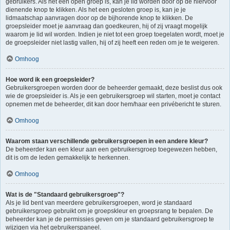
gebruikers. Als het een open groep is, kan je lid worden door op de hiervoor
dienende knop te klikken. Als het een gesloten groep is, kan je je
lidmaatschap aanvragen door op de bijhorende knop te klikken. De
groepsleider moet je aanvraag dan goedkeuren, hij of zij vraagt mogelijk
waarom je lid wil worden. Indien je niet tot een groep toegelaten wordt, moet je
de groepsleider niet lastig vallen, hij of zij heeft een reden om je te weigeren.
Omhoog
Hoe word ik een groepsleider?
Gebruikersgroepen worden door de beheerder gemaakt, deze beslist dus ook
wie de groepsleider is. Als je een gebruikersgroep wil starten, moet je contact
opnemen met de beheerder, dit kan door hem/haar een privébericht te sturen.
Omhoog
Waarom staan verschillende gebruikersgroepen in een andere kleur?
De beheerder kan een kleur aan een gebruikersgroep toegewezen hebben,
dit is om de leden gemakkelijk te herkennen.
Omhoog
Wat is de "Standaard gebruikersgroep"?
Als je lid bent van meerdere gebruikersgroepen, word je standaard
gebruikersgroep gebruikt om je groepskleur en groepsrang te bepalen. De
beheerder kan je de permissies geven om je standaard gebruikersgroep te
wijzigen via het gebruikerspaneel.