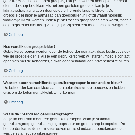
gebruikers. Als het een open groep is, kan je lid worden door op de hiervoor
dienende knop te klikken. Als het een gesloten groep is, kan je je
lidmaatschap aanvragen door op de bijhorende knop te klikken. De
groepsleider moet je aanvraag dan goedkeuren, hij of zij vraagt mogelijk
waarom je lid wil worden. Indien je niet tot een groep toegelaten wordt, moet je
de groepsleider niet lastig vallen, hij of zij heeft een reden om je te weigeren.
Omhoog
Hoe word ik een groepsleider?
Gebruikersgroepen worden door de beheerder gemaakt, deze beslist dus ook
wie de groepsleider is. Als je een gebruikersgroep wil starten, moet je contact
opnemen met de beheerder, dit kan door hem/haar een privébericht te sturen.
Omhoog
Waarom staan verschillende gebruikersgroepen in een andere kleur?
De beheerder kan een kleur aan een gebruikersgroep toegewezen hebben,
dit is om de leden gemakkelijk te herkennen.
Omhoog
Wat is de "Standaard gebruikersgroep"?
Als je lid bent van meerdere gebruikersgroepen, word je standaard
gebruikersgroep gebruikt om je groepskleur en groepsrang te bepalen. De
beheerder kan je de permissies geven om je standaard gebruikersgroep te
wijzigen via het gebruikerspaneel.