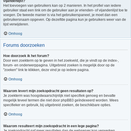
vijandenlijst?
Het toevoegen van gebruikers kan op 2 manieren. In het profiel van iedere
gebruiker staat een link om de gebruiker aan je vrienden- of vijandenlijst toe te
voegen. De tweede manier is via het gebruikerspaneel, je moet dan een
gebruikersnaam opgeven. Op dezelfde pagina kun je gebruikers weer van de
lijst verwijderen.
Omhoog
Forums doorzoeken
Hoe doorzoek ik het forum?
Door een zoekterm op te geven in het zoekveld, die je vindt op de index-,
forum- en onderwerppagina. Uitgebreid zoeken is mogelijk door op de
"zoeken" link te klikken, deze vind je op iedere pagina.
Omhoog
Waarom levert mijn zoekopdracht geen resultaten op?
Je zoekterm was hoogstwaarschijnlijk niet specifiek genoeg en bevatte
mogelijk teveel termen die niet door phpBB3 geïndexeerd worden. Wees
specifieker en gebruik, bij uitgebreid zoeken, de beschikbare opties.
Omhoog
Waarom resulteert mijn zoekopdracht in een lege pagina?
Je zoekopdracht gaf meer resultaten dan de webserver kon verwerken.