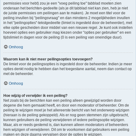
permissies voor hebt) zou je een "voeg peiling toe" tabblad moeten zien
onderaan het berichten-gedeelte (als je dit tabblad niet kan zien, heb je niet
de juiste permissies om peilingen aan te maken). Je moet een titel voor de
peiling invullen bij "peilingsvraag" en dan minstens 2 mogelijkheden invullen
in het "peilingopties"-tekstgedeelte (limiet is ingesteld door de beheerder), met
elke optie gescheiden door middel van een nieuwe regel. Je kunt ook instellen
hoeveel opties een gebruiker mag kiezen onder "opties per gebruiker" en een
tijdslimiet in dagen voor de peiling (0 is een peiling van oneindige duur).
Omhoog
Waarom kan ik niet meer peilingsopties toevoegen?
De limiet voor de peilingsopties is ingesteld door de beheerder. Indien je meer
opties denkt nodig te hebben dan het toegestane aantal, neem dan contact op
met de beheerder.
Omhoog
Hoe wijzig of verwijder ik een peiling?
Net zoals bij de berichten kan een peiling alleen gewijzigd worden door
degene die hem gemaakt heeft, en door een moderator of beheerder. Om de
peiling te wijzigen moet je het allereerste bericht van het onderwerp wijzigen
(hieraan is de peiling gekoppeld). Als er nog geen stemmen zijn uitgebracht,
kunnen gebruikers de peiling verwijderen of iedere peilingsoptie wijzigen.
Maar, als er reeds gestemd is, dan kunnen alleen moderators of beheerders
hem wijzigen of verwijderen. Dit om te voorkomen dat gebruikers een peiling
maken en deze daarna vervalsen door de opties te wijzigen.