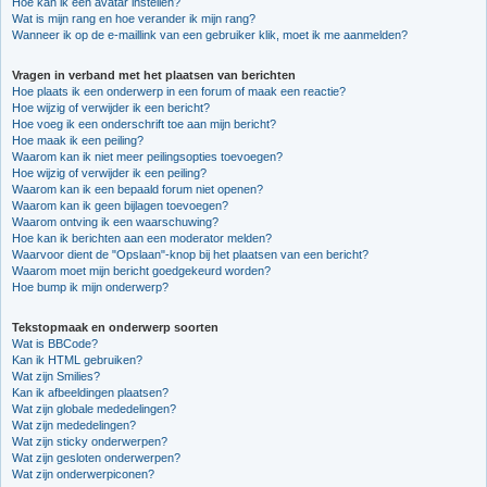
Hoe kan ik een avatar instellen?
Wat is mijn rang en hoe verander ik mijn rang?
Wanneer ik op de e-maillink van een gebruiker klik, moet ik me aanmelden?
Vragen in verband met het plaatsen van berichten
Hoe plaats ik een onderwerp in een forum of maak een reactie?
Hoe wijzig of verwijder ik een bericht?
Hoe voeg ik een onderschrift toe aan mijn bericht?
Hoe maak ik een peiling?
Waarom kan ik niet meer peilingsopties toevoegen?
Hoe wijzig of verwijder ik een peiling?
Waarom kan ik een bepaald forum niet openen?
Waarom kan ik geen bijlagen toevoegen?
Waarom ontving ik een waarschuwing?
Hoe kan ik berichten aan een moderator melden?
Waarvoor dient de "Opslaan"-knop bij het plaatsen van een bericht?
Waarom moet mijn bericht goedgekeurd worden?
Hoe bump ik mijn onderwerp?
Tekstopmaak en onderwerp soorten
Wat is BBCode?
Kan ik HTML gebruiken?
Wat zijn Smilies?
Kan ik afbeeldingen plaatsen?
Wat zijn globale mededelingen?
Wat zijn mededelingen?
Wat zijn sticky onderwerpen?
Wat zijn gesloten onderwerpen?
Wat zijn onderwerpiconen?