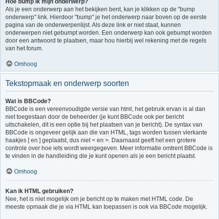
Hoe bump ik mijn onderwerp?
Als je een onderwerp aan het bekijken bent, kan je klikken op de "bump
onderwerp" link. Hierdoor "bump" je het onderwerp naar boven op de eerste
pagina van de onderwerpenlijst. Als deze link er niet staat, kunnen
onderwerpen niet gebumpt worden. Een onderwerp kan ook gebumpt worden
door een antwoord te plaatsen, maar hou hierbij wel rekening met de regels
van het forum.
Omhoog
Tekstopmaak en onderwerp soorten
Wat is BBCode?
BBCode is een vereenvoudigde versie van html, het gebruik ervan is al dan
niet toegestaan door de beheerder (je kunt BBCode ook per bericht
uitschakelen, dit is een optie bij het plaatsen van je bericht). De syntax van
BBCode is ongeveer gelijk aan die van HTML, tags worden tussen vierkante
haakjes [ en ] geplaatst, dus niet < en >. Daarnaast geeft het een grotere
controle over hoe iets wordt weergegeven. Meer informatie omtrent BBCode is
te vinden in de handleiding die je kunt openen als je een bericht plaatst.
Omhoog
Kan ik HTML gebruiken?
Nee, het is niet mogelijk om je bericht op te maken met HTML code. De
meeste opmaak die je via HTML kan toepassen is ook via BBCode mogelijk.