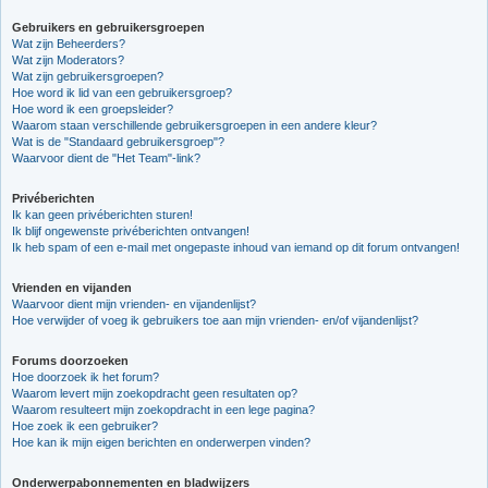
Gebruikers en gebruikersgroepen
Wat zijn Beheerders?
Wat zijn Moderators?
Wat zijn gebruikersgroepen?
Hoe word ik lid van een gebruikersgroep?
Hoe word ik een groepsleider?
Waarom staan verschillende gebruikersgroepen in een andere kleur?
Wat is de "Standaard gebruikersgroep"?
Waarvoor dient de "Het Team"-link?
Privéberichten
Ik kan geen privéberichten sturen!
Ik blijf ongewenste privéberichten ontvangen!
Ik heb spam of een e-mail met ongepaste inhoud van iemand op dit forum ontvangen!
Vrienden en vijanden
Waarvoor dient mijn vrienden- en vijandenlijst?
Hoe verwijder of voeg ik gebruikers toe aan mijn vrienden- en/of vijandenlijst?
Forums doorzoeken
Hoe doorzoek ik het forum?
Waarom levert mijn zoekopdracht geen resultaten op?
Waarom resulteert mijn zoekopdracht in een lege pagina?
Hoe zoek ik een gebruiker?
Hoe kan ik mijn eigen berichten en onderwerpen vinden?
Onderwerpabonnementen en bladwijzers