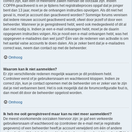
correct zijn, kan één of meerdere zaken hiervan de oorzaak zijn. Indien
COPPA geactiveerd is en je tijdens het registratieproces opgaf dat je jonger
bent dan 13 jaar, moet je de ontvangen instructies opvolgen. Als dit niet het
geval is, moet je account dan geactiveerd worden? Sommige forums vereisen
dat iedere nieuwe account geactiveerd wordt, ofwel door jezelf of door een
beheerder. Wanneer je je geregistreerd hebt, werd ook medegedeeld of dit al
dan niet nodig is. Indien je een e-mail ontvangen hebt, moet je de daarin
opgegeven instructies volgen. Als je nooit een e-mail ontvangen hebt, was het
opgegeven e-mailadres dan wel juist? Één van de redenen van activatie is om
het aantal valse accounts te doen dalen. Als je zeker bent dat je e-mailadres
correct was, neem dan contact op met de beheerder.
Omhoog
Waarom kan ik niet aanmelden?
Er zijn verschillende redenen mogelijk waarom je dit probleem hebt.
Controleer eerst of je gebruikersnaam en wachtwoord kloppen. Indien ze
correct zijn, kun je contact opnemen met de beheerder om er zeker van te zijn
dat je niet verbannen bent. Het is ook mogelijk dat de forumconfiguratie fout is,
dan moet dit door de beheerder opgelost worden.
Omhoog
Ik heb me ooit geregistreerd maar kan nu niet meer aanmelden!?
De meest voorkomende oorzaken hiervoor zijn: je gaf een verkeerde
gebruikersnaam of wachtwoord op (controleer de e-mail met je registratie
gegevens) of een beheerder heeft je account verwijderd om één of andere