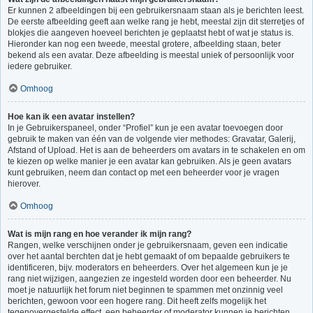
Er kunnen 2 afbeeldingen bij een gebruikersnaam staan als je berichten leest.
De eerste afbeelding geeft aan welke rang je hebt, meestal zijn dit sterretjes of
blokjes die aangeven hoeveel berichten je geplaatst hebt of wat je status is.
Hieronder kan nog een tweede, meestal grotere, afbeelding staan, beter
bekend als een avatar. Deze afbeelding is meestal uniek of persoonlijk voor
iedere gebruiker.
Omhoog
Hoe kan ik een avatar instellen?
In je Gebruikerspaneel, onder “Profiel” kun je een avatar toevoegen door
gebruik te maken van één van de volgende vier methodes: Gravatar, Galerij,
Afstand of Upload. Het is aan de beheerders om avatars in te schakelen en om
te kiezen op welke manier je een avatar kan gebruiken. Als je geen avatars
kunt gebruiken, neem dan contact op met een beheerder voor je vragen
hierover.
Omhoog
Wat is mijn rang en hoe verander ik mijn rang?
Rangen, welke verschijnen onder je gebruikersnaam, geven een indicatie
over het aantal berchten dat je hebt gemaakt of om bepaalde gebruikers te
identificeren, bijv. moderators en beheerders. Over het algemeen kun je je
rang niet wijzigen, aangezien ze ingesteld worden door een beheerder. Nu
moet je natuurlijk het forum niet beginnen te spammen met onzinnig veel
berichten, gewoon voor een hogere rang. Dit heeft zelfs mogelijk het
tegenovergestelde effect, een beheerder of moderator kunnen je berichten