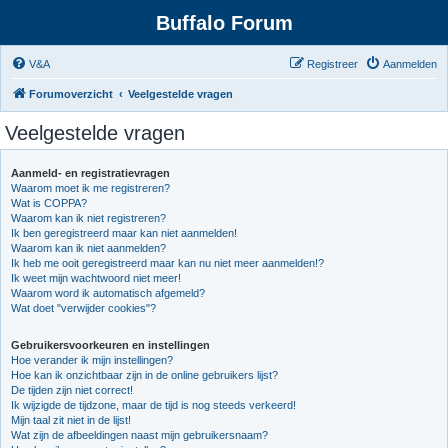
Buffalo Forum
V&A
Registreer
Aanmelden
Forumoverzicht
Veelgestelde vragen
Veelgestelde vragen
Aanmeld- en registratievragen
Waarom moet ik me registreren?
Wat is COPPA?
Waarom kan ik niet registreren?
Ik ben geregistreerd maar kan niet aanmelden!
Waarom kan ik niet aanmelden?
Ik heb me ooit geregistreerd maar kan nu niet meer aanmelden!?
Ik weet mijn wachtwoord niet meer!
Waarom word ik automatisch afgemeld?
Wat doet "verwijder cookies"?
Gebruikersvoorkeuren en instellingen
Hoe verander ik mijn instellingen?
Hoe kan ik onzichtbaar zijn in de online gebruikers lijst?
De tijden zijn niet correct!
Ik wijzigde de tijdzone, maar de tijd is nog steeds verkeerd!
Mijn taal zit niet in de lijst!
Wat zijn de afbeeldingen naast mijn gebruikersnaam?