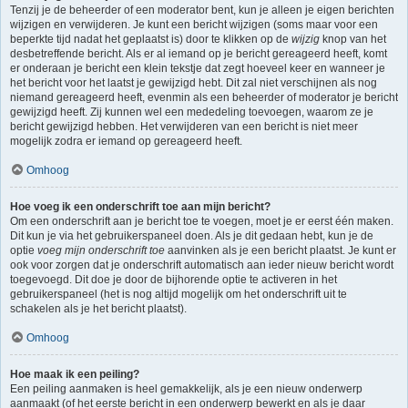
Tenzij je de beheerder of een moderator bent, kun je alleen je eigen berichten
wijzigen en verwijderen. Je kunt een bericht wijzigen (soms maar voor een
beperkte tijd nadat het geplaatst is) door te klikken op de
wijzig
knop van het
desbetreffende bericht. Als er al iemand op je bericht gereageerd heeft, komt
er onderaan je bericht een klein tekstje dat zegt hoeveel keer en wanneer je
het bericht voor het laatst je gewijzigd hebt. Dit zal niet verschijnen als nog
niemand gereageerd heeft, evenmin als een beheerder of moderator je bericht
gewijzigd heeft. Zij kunnen wel een mededeling toevoegen, waarom ze je
bericht gewijzigd hebben. Het verwijderen van een bericht is niet meer
mogelijk zodra er iemand op gereageerd heeft.
Omhoog
Hoe voeg ik een onderschrift toe aan mijn bericht?
Om een onderschrift aan je bericht toe te voegen, moet je er eerst één maken.
Dit kun je via het gebruikerspaneel doen. Als je dit gedaan hebt, kun je de
optie
voeg mijn onderschrift toe
aanvinken als je een bericht plaatst. Je kunt er
ook voor zorgen dat je onderschrift automatisch aan ieder nieuw bericht wordt
toegevoegd. Dit doe je door de bijhorende optie te activeren in het
gebruikerspaneel (het is nog altijd mogelijk om het onderschrift uit te
schakelen als je het bericht plaatst).
Omhoog
Hoe maak ik een peiling?
Een peiling aanmaken is heel gemakkelijk, als je een nieuw onderwerp
aanmaakt (of het eerste bericht in een onderwerp bewerkt en als je daar