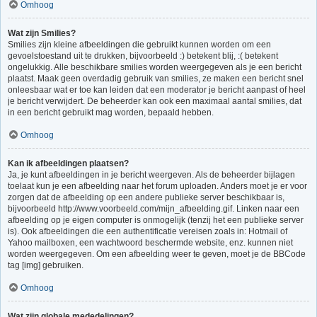
Omhoog
Wat zijn Smilies?
Smilies zijn kleine afbeeldingen die gebruikt kunnen worden om een
gevoelstoestand uit te drukken, bijvoorbeeld :) betekent blij, :( betekent
ongelukkig. Alle beschikbare smilies worden weergegeven als je een bericht
plaatst. Maak geen overdadig gebruik van smilies, ze maken een bericht snel
onleesbaar wat er toe kan leiden dat een moderator je bericht aanpast of heel
je bericht verwijdert. De beheerder kan ook een maximaal aantal smilies, dat
in een bericht gebruikt mag worden, bepaald hebben.
Omhoog
Kan ik afbeeldingen plaatsen?
Ja, je kunt afbeeldingen in je bericht weergeven. Als de beheerder bijlagen
toelaat kun je een afbeelding naar het forum uploaden. Anders moet je er voor
zorgen dat de afbeelding op een andere publieke server beschikbaar is,
bijvoorbeeld http://www.voorbeeld.com/mijn_afbeelding.gif. Linken naar een
afbeelding op je eigen computer is onmogelijk (tenzij het een publieke server
is). Ook afbeeldingen die een authentificatie vereisen zoals in: Hotmail of
Yahoo mailboxen, een wachtwoord beschermde website, enz. kunnen niet
worden weergegeven. Om een afbeelding weer te geven, moet je de BBCode
tag [img] gebruiken.
Omhoog
Wat zijn globale mededelingen?