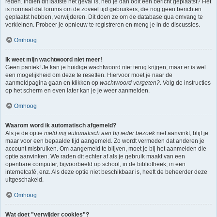
reden. Indien dit laatste het geval is, heb je dan ooit een bericht geplaatst? Het
is normaal dat forums om de zoveel tijd gebruikers, die nog geen berichten
geplaatst hebben, verwijderen. Dit doen ze om de database qua omvang te
verkleinen. Probeer je opnieuw te registreren en meng je in de discussies.
Omhoog
Ik weet mijn wachtwoord niet meer!
Geen paniek! Je kan je huidige wachtwoord niet terug krijgen, maar er is wel
een mogelijkheid om deze te resetten. Hiervoor moet je naar de
aanmeldpagina gaan en klikken op
wachtwoord vergeten?
. Volg de instructies
op het scherm en even later kan je je weer aanmelden.
Omhoog
Waarom word ik automatisch afgemeld?
Als je de optie
meld mij automatisch aan bij ieder bezoek
niet aanvinkt, blijf je
maar voor een bepaalde tijd aangemeld. Zo wordt vermeden dat anderen je
account misbruiken. Om aangemeld te blijven, moet je bij het aanmelden die
optie aanvinken. We raden dit echter af als je gebruik maakt van een
openbare computer, bijvoorbeeld op school, in de bibliotheek, in een
internetcafé, enz. Als deze optie niet beschikbaar is, heeft de beheerder deze
uitgeschakeld.
Omhoog
Wat doet "verwijder cookies"?