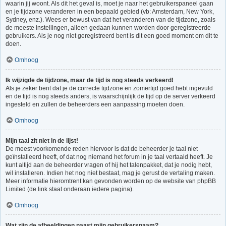
waarin jij woont. Als dit het geval is, moet je naar het gebruikerspaneel gaan
en je tijdzone veranderen in een bepaald gebied (vb: Amsterdam, New York,
Sydney, enz.). Wees er bewust van dat het veranderen van de tijdzone, zoals
de meeste instellingen, alleen gedaan kunnen worden door geregistreerde
gebruikers. Als je nog niet geregistreerd bent is dit een goed moment om dit te
doen.
Omhoog
Ik wijzigde de tijdzone, maar de tijd is nog steeds verkeerd!
Als je zeker bent dat je de correcte tijdzone en zomertijd goed hebt ingevuld
en de tijd is nog steeds anders, is waarschijnlijk de tijd op de server verkeerd
ingesteld en zullen de beheerders een aanpassing moeten doen.
Omhoog
Mijn taal zit niet in de lijst!
De meest voorkomende reden hiervoor is dat de beheerder je taal niet
geïnstalleerd heeft, of dat nog niemand het forum in je taal vertaald heeft. Je
kunt altijd aan de beheerder vragen of hij het talenpakket, dat je nodig hebt,
wil installeren. Indien het nog niet bestaat, mag je gerust de vertaling maken.
Meer informatie hieromtrent kan gevonden worden op de website van phpBB
Limited (de link staat onderaan iedere pagina).
Omhoog
Wat zijn de afbeeldingen naast mijn gebruikersnaam?