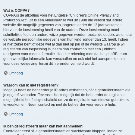
Wat is COPPA?
COPPA is de afkorting voor het Engelse "Children’s Online Privacy and
Protection Act". Dit is een Amerikaanse wet uit 1998 die vereist dat iedere
website die mogelijk gegevens van jongeren onder de 13 jaar verzamelt,
hiervoor de toestemming heeft van de ouders. Deze toestemming moet
schriftelijk of op een andere wijze gegeven worden, zodat de ouders weten dat
de website persoonlijke gegevens van hun kind, jonger dan 13, heeft. Indien
je niet zeker bent of deze wet al dan niet op jou of de website waarop je wil
registreren van toepassing is, neem dan contact op met een juridisch
raadgever voor meer informatie. Houd er rekening mee dat het phpBB-team
geen wettelijke informatie kan verschaffen en ook niet het aanspreekpunt is
voor deze wetgeving, tenzij dit hieronder vermeld wordt.
Omhoog
Waarom kan ik niet registreren?
Mogelijk heeft de beheerder je IP-adres verbannen, of de gebruikersnaam die
je opgeeft verboden. Tevens is het mogelijk dat de beheerder de registratie
mogelijkheid heeft uitgeschakeld om zo de registratie van nieuwe gebruikers
te voorkomen. Neem contact op met de beheerder voor verdere hulp.
Omhoog
Ik ben geregistreerd maar kan niet aanmelden!
Controleer eerst of je gebruikersnaam en wachtwoord kloppen. Indien ze