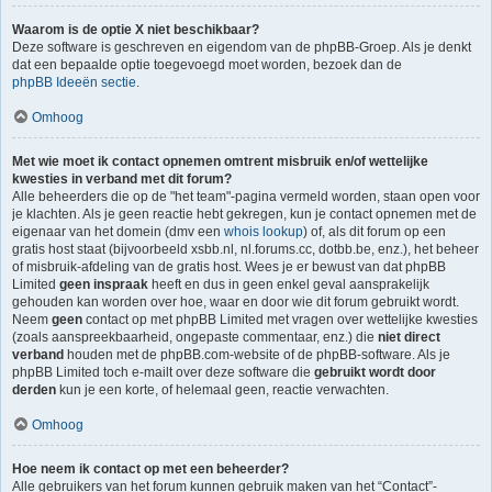
Waarom is de optie X niet beschikbaar?
Deze software is geschreven en eigendom van de phpBB-Groep. Als je denkt
dat een bepaalde optie toegevoegd moet worden, bezoek dan de
phpBB Ideeën sectie
.
Omhoog
Met wie moet ik contact opnemen omtrent misbruik en/of wettelijke
kwesties in verband met dit forum?
Alle beheerders die op de "het team"-pagina vermeld worden, staan open voor
je klachten. Als je geen reactie hebt gekregen, kun je contact opnemen met de
eigenaar van het domein (dmv een
whois lookup
) of, als dit forum op een
gratis host staat (bijvoorbeeld xsbb.nl, nl.forums.cc, dotbb.be, enz.), het beheer
of misbruik-afdeling van de gratis host. Wees je er bewust van dat phpBB
Limited
geen inspraak
heeft en dus in geen enkel geval aansprakelijk
gehouden kan worden over hoe, waar en door wie dit forum gebruikt wordt.
Neem
geen
contact op met phpBB Limited met vragen over wettelijke kwesties
(zoals aanspreekbaarheid, ongepaste commentaar, enz.) die
niet direct
verband
houden met de phpBB.com-website of de phpBB-software. Als je
phpBB Limited toch e-mailt over deze software die
gebruikt wordt door
derden
kun je een korte, of helemaal geen, reactie verwachten.
Omhoog
Hoe neem ik contact op met een beheerder?
Alle gebruikers van het forum kunnen gebruik maken van het “Contact”-