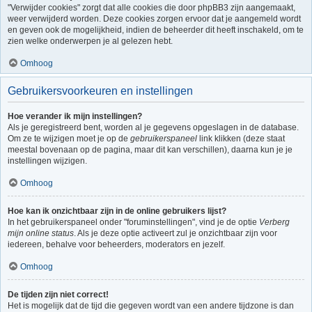
"Verwijder cookies" zorgt dat alle cookies die door phpBB3 zijn aangemaakt,
weer verwijderd worden. Deze cookies zorgen ervoor dat je aangemeld wordt
en geven ook de mogelijkheid, indien de beheerder dit heeft inschakeld, om te
zien welke onderwerpen je al gelezen hebt.
Omhoog
Gebruikersvoorkeuren en instellingen
Hoe verander ik mijn instellingen?
Als je geregistreerd bent, worden al je gegevens opgeslagen in de database.
Om ze te wijzigen moet je op de
gebruikerspaneel
link klikken (deze staat
meestal bovenaan op de pagina, maar dit kan verschillen), daarna kun je je
instellingen wijzigen.
Omhoog
Hoe kan ik onzichtbaar zijn in de online gebruikers lijst?
In het gebruikerspaneel onder "foruminstellingen", vind je de optie
Verberg
mijn online status
. Als je deze optie activeert zul je onzichtbaar zijn voor
iedereen, behalve voor beheerders, moderators en jezelf.
Omhoog
De tijden zijn niet correct!
Het is mogelijk dat de tijd die gegeven wordt van een andere tijdzone is dan