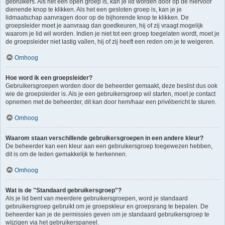
gebruikers. Als het een open groep is, kan je lid worden door op de hiervoor
dienende knop te klikken. Als het een gesloten groep is, kan je je
lidmaatschap aanvragen door op de bijhorende knop te klikken. De
groepsleider moet je aanvraag dan goedkeuren, hij of zij vraagt mogelijk
waarom je lid wil worden. Indien je niet tot een groep toegelaten wordt, moet je
de groepsleider niet lastig vallen, hij of zij heeft een reden om je te weigeren.
Omhoog
Hoe word ik een groepsleider?
Gebruikersgroepen worden door de beheerder gemaakt, deze beslist dus ook
wie de groepsleider is. Als je een gebruikersgroep wil starten, moet je contact
opnemen met de beheerder, dit kan door hem/haar een privébericht te sturen.
Omhoog
Waarom staan verschillende gebruikersgroepen in een andere kleur?
De beheerder kan een kleur aan een gebruikersgroep toegewezen hebben,
dit is om de leden gemakkelijk te herkennen.
Omhoog
Wat is de "Standaard gebruikersgroep"?
Als je lid bent van meerdere gebruikersgroepen, word je standaard
gebruikersgroep gebruikt om je groepskleur en groepsrang te bepalen. De
beheerder kan je de permissies geven om je standaard gebruikersgroep te
wijzigen via het gebruikerspaneel.