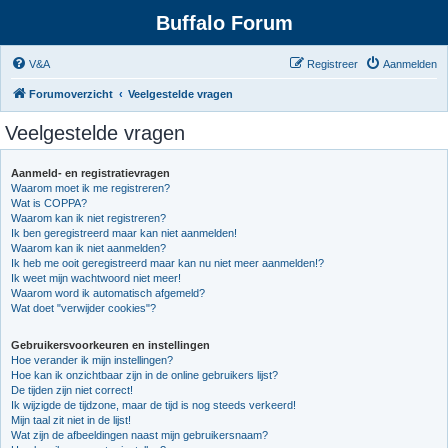
Buffalo Forum
V&A
Registreer
Aanmelden
Forumoverzicht
Veelgestelde vragen
Veelgestelde vragen
Aanmeld- en registratievragen
Waarom moet ik me registreren?
Wat is COPPA?
Waarom kan ik niet registreren?
Ik ben geregistreerd maar kan niet aanmelden!
Waarom kan ik niet aanmelden?
Ik heb me ooit geregistreerd maar kan nu niet meer aanmelden!?
Ik weet mijn wachtwoord niet meer!
Waarom word ik automatisch afgemeld?
Wat doet "verwijder cookies"?
Gebruikersvoorkeuren en instellingen
Hoe verander ik mijn instellingen?
Hoe kan ik onzichtbaar zijn in de online gebruikers lijst?
De tijden zijn niet correct!
Ik wijzigde de tijdzone, maar de tijd is nog steeds verkeerd!
Mijn taal zit niet in de lijst!
Wat zijn de afbeeldingen naast mijn gebruikersnaam?