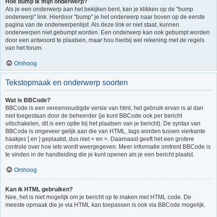
Hoe bump ik mijn onderwerp?
Als je een onderwerp aan het bekijken bent, kan je klikken op de "bump
onderwerp" link. Hierdoor "bump" je het onderwerp naar boven op de eerste
pagina van de onderwerpenlijst. Als deze link er niet staat, kunnen
onderwerpen niet gebumpt worden. Een onderwerp kan ook gebumpt worden
door een antwoord te plaatsen, maar hou hierbij wel rekening met de regels
van het forum.
Omhoog
Tekstopmaak en onderwerp soorten
Wat is BBCode?
BBCode is een vereenvoudigde versie van html, het gebruik ervan is al dan
niet toegestaan door de beheerder (je kunt BBCode ook per bericht
uitschakelen, dit is een optie bij het plaatsen van je bericht). De syntax van
BBCode is ongeveer gelijk aan die van HTML, tags worden tussen vierkante
haakjes [ en ] geplaatst, dus niet < en >. Daarnaast geeft het een grotere
controle over hoe iets wordt weergegeven. Meer informatie omtrent BBCode is
te vinden in de handleiding die je kunt openen als je een bericht plaatst.
Omhoog
Kan ik HTML gebruiken?
Nee, het is niet mogelijk om je bericht op te maken met HTML code. De
meeste opmaak die je via HTML kan toepassen is ook via BBCode mogelijk.