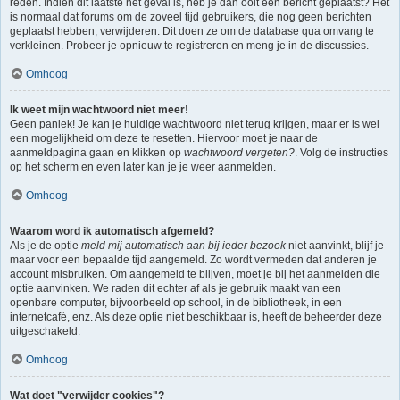
reden. Indien dit laatste het geval is, heb je dan ooit een bericht geplaatst? Het
is normaal dat forums om de zoveel tijd gebruikers, die nog geen berichten
geplaatst hebben, verwijderen. Dit doen ze om de database qua omvang te
verkleinen. Probeer je opnieuw te registreren en meng je in de discussies.
Omhoog
Ik weet mijn wachtwoord niet meer!
Geen paniek! Je kan je huidige wachtwoord niet terug krijgen, maar er is wel
een mogelijkheid om deze te resetten. Hiervoor moet je naar de
aanmeldpagina gaan en klikken op
wachtwoord vergeten?
. Volg de instructies
op het scherm en even later kan je je weer aanmelden.
Omhoog
Waarom word ik automatisch afgemeld?
Als je de optie
meld mij automatisch aan bij ieder bezoek
niet aanvinkt, blijf je
maar voor een bepaalde tijd aangemeld. Zo wordt vermeden dat anderen je
account misbruiken. Om aangemeld te blijven, moet je bij het aanmelden die
optie aanvinken. We raden dit echter af als je gebruik maakt van een
openbare computer, bijvoorbeeld op school, in de bibliotheek, in een
internetcafé, enz. Als deze optie niet beschikbaar is, heeft de beheerder deze
uitgeschakeld.
Omhoog
Wat doet "verwijder cookies"?