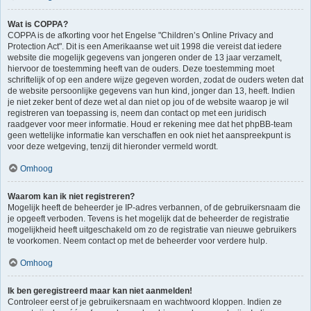
Wat is COPPA?
COPPA is de afkorting voor het Engelse "Children’s Online Privacy and
Protection Act". Dit is een Amerikaanse wet uit 1998 die vereist dat iedere
website die mogelijk gegevens van jongeren onder de 13 jaar verzamelt,
hiervoor de toestemming heeft van de ouders. Deze toestemming moet
schriftelijk of op een andere wijze gegeven worden, zodat de ouders weten dat
de website persoonlijke gegevens van hun kind, jonger dan 13, heeft. Indien
je niet zeker bent of deze wet al dan niet op jou of de website waarop je wil
registreren van toepassing is, neem dan contact op met een juridisch
raadgever voor meer informatie. Houd er rekening mee dat het phpBB-team
geen wettelijke informatie kan verschaffen en ook niet het aanspreekpunt is
voor deze wetgeving, tenzij dit hieronder vermeld wordt.
Omhoog
Waarom kan ik niet registreren?
Mogelijk heeft de beheerder je IP-adres verbannen, of de gebruikersnaam die
je opgeeft verboden. Tevens is het mogelijk dat de beheerder de registratie
mogelijkheid heeft uitgeschakeld om zo de registratie van nieuwe gebruikers
te voorkomen. Neem contact op met de beheerder voor verdere hulp.
Omhoog
Ik ben geregistreerd maar kan niet aanmelden!
Controleer eerst of je gebruikersnaam en wachtwoord kloppen. Indien ze