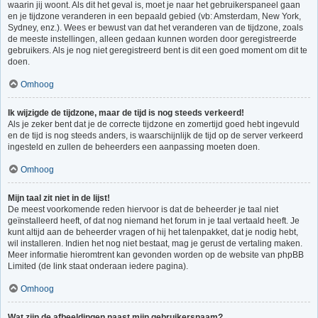
waarin jij woont. Als dit het geval is, moet je naar het gebruikerspaneel gaan
en je tijdzone veranderen in een bepaald gebied (vb: Amsterdam, New York,
Sydney, enz.). Wees er bewust van dat het veranderen van de tijdzone, zoals
de meeste instellingen, alleen gedaan kunnen worden door geregistreerde
gebruikers. Als je nog niet geregistreerd bent is dit een goed moment om dit te
doen.
Omhoog
Ik wijzigde de tijdzone, maar de tijd is nog steeds verkeerd!
Als je zeker bent dat je de correcte tijdzone en zomertijd goed hebt ingevuld
en de tijd is nog steeds anders, is waarschijnlijk de tijd op de server verkeerd
ingesteld en zullen de beheerders een aanpassing moeten doen.
Omhoog
Mijn taal zit niet in de lijst!
De meest voorkomende reden hiervoor is dat de beheerder je taal niet
geïnstalleerd heeft, of dat nog niemand het forum in je taal vertaald heeft. Je
kunt altijd aan de beheerder vragen of hij het talenpakket, dat je nodig hebt,
wil installeren. Indien het nog niet bestaat, mag je gerust de vertaling maken.
Meer informatie hieromtrent kan gevonden worden op de website van phpBB
Limited (de link staat onderaan iedere pagina).
Omhoog
Wat zijn de afbeeldingen naast mijn gebruikersnaam?