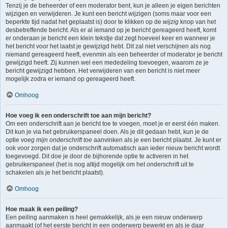
Tenzij je de beheerder of een moderator bent, kun je alleen je eigen berichten
wijzigen en verwijderen. Je kunt een bericht wijzigen (soms maar voor een
beperkte tijd nadat het geplaatst is) door te klikken op de
wijzig
knop van het
desbetreffende bericht. Als er al iemand op je bericht gereageerd heeft, komt
er onderaan je bericht een klein tekstje dat zegt hoeveel keer en wanneer je
het bericht voor het laatst je gewijzigd hebt. Dit zal niet verschijnen als nog
niemand gereageerd heeft, evenmin als een beheerder of moderator je bericht
gewijzigd heeft. Zij kunnen wel een mededeling toevoegen, waarom ze je
bericht gewijzigd hebben. Het verwijderen van een bericht is niet meer
mogelijk zodra er iemand op gereageerd heeft.
Omhoog
Hoe voeg ik een onderschrift toe aan mijn bericht?
Om een onderschrift aan je bericht toe te voegen, moet je er eerst één maken.
Dit kun je via het gebruikerspaneel doen. Als je dit gedaan hebt, kun je de
optie
voeg mijn onderschrift toe
aanvinken als je een bericht plaatst. Je kunt er
ook voor zorgen dat je onderschrift automatisch aan ieder nieuw bericht wordt
toegevoegd. Dit doe je door de bijhorende optie te activeren in het
gebruikerspaneel (het is nog altijd mogelijk om het onderschrift uit te
schakelen als je het bericht plaatst).
Omhoog
Hoe maak ik een peiling?
Een peiling aanmaken is heel gemakkelijk, als je een nieuw onderwerp
aanmaakt (of het eerste bericht in een onderwerp bewerkt en als je daar