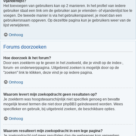
vijandenlijst?
Het toevoegen van gebruikers kan op 2 manieren. In het profiel van iedere
gebruiker staat een link om de gebruiker aan je vrienden- of vijandenlijst toe te
voegen. De tweede manier is via het gebruikerspaneel, je moet dan een
gebruikersnaam opgeven. Op dezelfde pagina kun je gebruikers weer van de
lijst verwijderen.
Omhoog
Forums doorzoeken
Hoe doorzoek ik het forum?
Door een zoekterm op te geven in het zoekveld, die je vindt op de index-,
forum- en onderwerppagina. Uitgebreid zoeken is mogelijk door op de
"zoeken" link te klikken, deze vind je op iedere pagina.
Omhoog
Waarom levert mijn zoekopdracht geen resultaten op?
Je zoekterm was hoogstwaarschijnlijk niet specifiek genoeg en bevatte
mogelijk teveel termen die niet door phpBB3 geïndexeerd worden. Wees
specifieker en gebruik, bij uitgebreid zoeken, de beschikbare opties.
Omhoog
Waarom resulteert mijn zoekopdracht in een lege pagina?
Je zoekopdracht gaf meer resultaten dan de webserver kon verwerken.