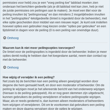
permissies voor hebt) zou je een "voeg peiling toe" tabblad moeten zien
onderaan het berichten-gedeelte (als je dit tabblad niet kan zien, heb je niet
de juiste permissies om peilingen aan te maken). Je moet een titel voor de
peiling invullen bij "peilingsvraag" en dan minstens 2 mogelijkheden invullen
in het "peilingopties"-tekstgedeelte (limiet is ingesteld door de beheerder), met
elke optie gescheiden door middel van een nieuwe regel. Je kunt ook instellen
hoeveel opties een gebruiker mag kiezen onder "opties per gebruiker" en een
tijdslimiet in dagen voor de peiling (0 is een peiling van oneindige duur).
Omhoog
Waarom kan ik niet meer peilingsopties toevoegen?
De limiet voor de peilingsopties is ingesteld door de beheerder. Indien je meer
opties denkt nodig te hebben dan het toegestane aantal, neem dan contact op
met de beheerder.
Omhoog
Hoe wijzig of verwijder ik een peiling?
Net zoals bij de berichten kan een peiling alleen gewijzigd worden door
degene die hem gemaakt heeft, en door een moderator of beheerder. Om de
peiling te wijzigen moet je het allereerste bericht van het onderwerp wijzigen
(hieraan is de peiling gekoppeld). Als er nog geen stemmen zijn uitgebracht,
kunnen gebruikers de peiling verwijderen of iedere peilingsoptie wijzigen.
Maar, als er reeds gestemd is, dan kunnen alleen moderators of beheerders
hem wijzigen of verwijderen. Dit om te voorkomen dat gebruikers een peiling
maken en deze daarna vervalsen door de opties te wijzigen.