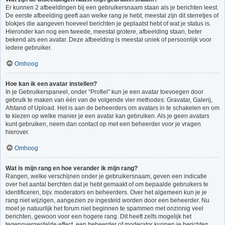
Er kunnen 2 afbeeldingen bij een gebruikersnaam staan als je berichten leest.
De eerste afbeelding geeft aan welke rang je hebt, meestal zijn dit sterretjes of
blokjes die aangeven hoeveel berichten je geplaatst hebt of wat je status is.
Hieronder kan nog een tweede, meestal grotere, afbeelding staan, beter
bekend als een avatar. Deze afbeelding is meestal uniek of persoonlijk voor
iedere gebruiker.
Omhoog
Hoe kan ik een avatar instellen?
In je Gebruikerspaneel, onder “Profiel” kun je een avatar toevoegen door
gebruik te maken van één van de volgende vier methodes: Gravatar, Galerij,
Afstand of Upload. Het is aan de beheerders om avatars in te schakelen en om
te kiezen op welke manier je een avatar kan gebruiken. Als je geen avatars
kunt gebruiken, neem dan contact op met een beheerder voor je vragen
hierover.
Omhoog
Wat is mijn rang en hoe verander ik mijn rang?
Rangen, welke verschijnen onder je gebruikersnaam, geven een indicatie
over het aantal berchten dat je hebt gemaakt of om bepaalde gebruikers te
identificeren, bijv. moderators en beheerders. Over het algemeen kun je je
rang niet wijzigen, aangezien ze ingesteld worden door een beheerder. Nu
moet je natuurlijk het forum niet beginnen te spammen met onzinnig veel
berichten, gewoon voor een hogere rang. Dit heeft zelfs mogelijk het
tegenovergestelde effect, een beheerder of moderator kunnen je berichten