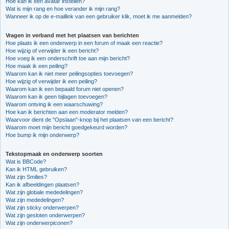
Hoe kan ik een avatar instellen?
Wat is mijn rang en hoe verander ik mijn rang?
Wanneer ik op de e-maillink van een gebruiker klik, moet ik me aanmelden?
Vragen in verband met het plaatsen van berichten
Hoe plaats ik een onderwerp in een forum of maak een reactie?
Hoe wijzig of verwijder ik een bericht?
Hoe voeg ik een onderschrift toe aan mijn bericht?
Hoe maak ik een peiling?
Waarom kan ik niet meer peilingsopties toevoegen?
Hoe wijzig of verwijder ik een peiling?
Waarom kan ik een bepaald forum niet openen?
Waarom kan ik geen bijlagen toevoegen?
Waarom ontving ik een waarschuwing?
Hoe kan ik berichten aan een moderator melden?
Waarvoor dient de "Opslaan"-knop bij het plaatsen van een bericht?
Waarom moet mijn bericht goedgekeurd worden?
Hoe bump ik mijn onderwerp?
Tekstopmaak en onderwerp soorten
Wat is BBCode?
Kan ik HTML gebruiken?
Wat zijn Smilies?
Kan ik afbeeldingen plaatsen?
Wat zijn globale mededelingen?
Wat zijn mededelingen?
Wat zijn sticky onderwerpen?
Wat zijn gesloten onderwerpen?
Wat zijn onderwerpiconen?