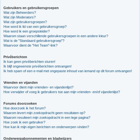
Gebruikers en gebruikersgroepen
Wat zijn Beheerders?
Wat zijn Moderators?
Wat zijn gebruikersgroepen?
Hoe word ik lid van een gebruikersgroep?
Hoe word ik een groepsleider?
Waarom staan verschillende gebruikersgroepen in een andere kleur?
Wat is de "Standaard gebruikersgroep"?
Waarvoor dient de "Het Team"-link?
Privéberichten
Ik kan geen privéberichten sturen!
Ik blijf ongewenste privéberichten ontvangen!
Ik heb spam of een e-mail met ongepaste inhoud van iemand op dit forum ontvangen!
Vrienden en vijanden
Waarvoor dient mijn vrienden- en vijandenlijst?
Hoe verwijder of voeg ik gebruikers toe aan mijn vrienden- en/of vijandenlijst?
Forums doorzoeken
Hoe doorzoek ik het forum?
Waarom levert mijn zoekopdracht geen resultaten op?
Waarom resulteert mijn zoekopdracht in een lege pagina?
Hoe zoek ik een gebruiker?
Hoe kan ik mijn eigen berichten en onderwerpen vinden?
Onderwerpabonnementen en bladwijzers