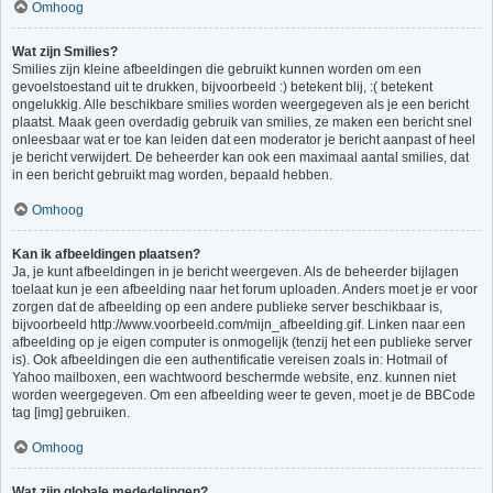
Omhoog
Wat zijn Smilies?
Smilies zijn kleine afbeeldingen die gebruikt kunnen worden om een
gevoelstoestand uit te drukken, bijvoorbeeld :) betekent blij, :( betekent
ongelukkig. Alle beschikbare smilies worden weergegeven als je een bericht
plaatst. Maak geen overdadig gebruik van smilies, ze maken een bericht snel
onleesbaar wat er toe kan leiden dat een moderator je bericht aanpast of heel
je bericht verwijdert. De beheerder kan ook een maximaal aantal smilies, dat
in een bericht gebruikt mag worden, bepaald hebben.
Omhoog
Kan ik afbeeldingen plaatsen?
Ja, je kunt afbeeldingen in je bericht weergeven. Als de beheerder bijlagen
toelaat kun je een afbeelding naar het forum uploaden. Anders moet je er voor
zorgen dat de afbeelding op een andere publieke server beschikbaar is,
bijvoorbeeld http://www.voorbeeld.com/mijn_afbeelding.gif. Linken naar een
afbeelding op je eigen computer is onmogelijk (tenzij het een publieke server
is). Ook afbeeldingen die een authentificatie vereisen zoals in: Hotmail of
Yahoo mailboxen, een wachtwoord beschermde website, enz. kunnen niet
worden weergegeven. Om een afbeelding weer te geven, moet je de BBCode
tag [img] gebruiken.
Omhoog
Wat zijn globale mededelingen?