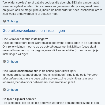
"Verwijder cookies" zorgt dat alle cookies die door phpBB3 zijn aangemaakt,
weer verwijderd worden. Deze cookies zorgen ervoor dat je aangemeld wordt
en geven ook de mogelijkheid, indien de beheerder dit heeft inschakeld, om te
zien welke onderwerpen je al gelezen hebt.
Omhoog
Gebruikersvoorkeuren en instellingen
Hoe verander ik mijn instellingen?
Als je geregistreerd bent, worden al je gegevens opgeslagen in de database.
Om ze te wijzigen moet je op de
gebruikerspaneel
link klikken (deze staat
meestal bovenaan op de pagina, maar dit kan verschillen), daarna kun je je
instellingen wijzigen.
Omhoog
Hoe kan ik onzichtbaar zijn in de online gebruikers lijst?
In het gebruikerspaneel onder "foruminstellingen", vind je de optie
Verberg
mijn online status
. Als je deze optie activeert zul je onzichtbaar zijn voor
iedereen, behalve voor beheerders, moderators en jezelf.
Omhoog
De tijden zijn niet correct!
Het is mogelijk dat de tijd die gegeven wordt van een andere tijdzone is dan