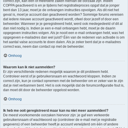
correct zijn, kan één of meerdere zaken hiervan de oorzaak zijn. Indien
COPPA geactiveerd is en je tijdens het registratieproces opgaf dat je jonger
bent dan 13 jaar, moet je de ontvangen instructies opvolgen. Als dit niet het
geval is, moet je account dan geactiveerd worden? Sommige forums vereisen
dat iedere nieuwe account geactiveerd wordt, ofwel door jezelf of door een
beheerder. Wanneer je je geregistreerd hebt, werd ook medegedeeld of dit al
dan niet nodig is. Indien je een e-mail ontvangen hebt, moet je de daarin
opgegeven instructies volgen. Als je nooit een e-mail ontvangen hebt, was het
opgegeven e-mailadres dan wel juist? Één van de redenen van activatie is om
het aantal valse accounts te doen dalen. Als je zeker bent dat je e-mailadres
correct was, neem dan contact op met de beheerder.
Omhoog
Waarom kan ik niet aanmelden?
Er zijn verschillende redenen mogelijk waarom je dit probleem hebt.
Controleer eerst of je gebruikersnaam en wachtwoord kloppen. Indien ze
correct zijn, kun je contact opnemen met de beheerder om er zeker van te zijn
dat je niet verbannen bent. Het is ook mogelijk dat de forumconfiguratie fout is,
dan moet dit door de beheerder opgelost worden.
Omhoog
Ik heb me ooit geregistreerd maar kan nu niet meer aanmelden!?
De meest voorkomende oorzaken hiervoor zijn: je gaf een verkeerde
gebruikersnaam of wachtwoord op (controleer de e-mail met je registratie
gegevens) of een beheerder heeft je account verwijderd om één of andere