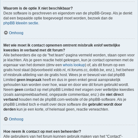
Waarom is de optie X niet beschikbaar?
Deze software is geschreven en eigendom van de phpBB-Groep. Als je denkt
dat een bepaalde optie toegevoegd moet worden, bezoek dan de
phpBB Ideeën sectie
.
Omhoog
Met wie moet ik contact opnemen omtrent misbruik en/of wettelijke
kwesties in verband met dit forum?
Alle beheerders die op de "het team"-pagina vermeld worden, staan open voor
je klachten. Als je geen reactie hebt gekregen, kun je contact opnemen met de
eigenaar van het domein (dmv een
whois lookup
) of, als dit forum op een
gratis host staat (bijvoorbeeld xsbb.nl, nl.forums.cc, dotbb.be, enz.), het beheer
of misbruik-afdeling van de gratis host. Wees je er bewust van dat phpBB
Limited
geen inspraak
heeft en dus in geen enkel geval aansprakelijk
gehouden kan worden over hoe, waar en door wie dit forum gebruikt wordt.
Neem
geen
contact op met phpBB Limited met vragen over wettelijke kwesties
(zoals aanspreekbaarheid, ongepaste commentaar, enz.) die
niet direct
verband
houden met de phpBB.com-website of de phpBB-software. Als je
phpBB Limited toch e-mailt over deze software die
gebruikt wordt door
derden
kun je een korte, of helemaal geen, reactie verwachten.
Omhoog
Hoe neem ik contact op met een beheerder?
Alle gebruikers van het forum kunnen gebruik maken van het “Contact”-