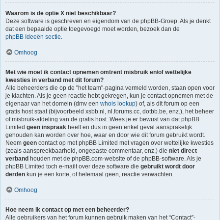
Waarom is de optie X niet beschikbaar?
Deze software is geschreven en eigendom van de phpBB-Groep. Als je denkt
dat een bepaalde optie toegevoegd moet worden, bezoek dan de
phpBB Ideeën sectie
.
Omhoog
Met wie moet ik contact opnemen omtrent misbruik en/of wettelijke
kwesties in verband met dit forum?
Alle beheerders die op de "het team"-pagina vermeld worden, staan open voor
je klachten. Als je geen reactie hebt gekregen, kun je contact opnemen met de
eigenaar van het domein (dmv een
whois lookup
) of, als dit forum op een
gratis host staat (bijvoorbeeld xsbb.nl, nl.forums.cc, dotbb.be, enz.), het beheer
of misbruik-afdeling van de gratis host. Wees je er bewust van dat phpBB
Limited
geen inspraak
heeft en dus in geen enkel geval aansprakelijk
gehouden kan worden over hoe, waar en door wie dit forum gebruikt wordt.
Neem
geen
contact op met phpBB Limited met vragen over wettelijke kwesties
(zoals aanspreekbaarheid, ongepaste commentaar, enz.) die
niet direct
verband
houden met de phpBB.com-website of de phpBB-software. Als je
phpBB Limited toch e-mailt over deze software die
gebruikt wordt door
derden
kun je een korte, of helemaal geen, reactie verwachten.
Omhoog
Hoe neem ik contact op met een beheerder?
Alle gebruikers van het forum kunnen gebruik maken van het “Contact”-