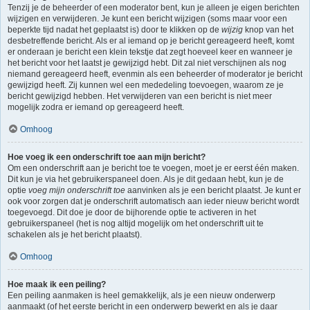
Tenzij je de beheerder of een moderator bent, kun je alleen je eigen berichten
wijzigen en verwijderen. Je kunt een bericht wijzigen (soms maar voor een
beperkte tijd nadat het geplaatst is) door te klikken op de
wijzig
knop van het
desbetreffende bericht. Als er al iemand op je bericht gereageerd heeft, komt
er onderaan je bericht een klein tekstje dat zegt hoeveel keer en wanneer je
het bericht voor het laatst je gewijzigd hebt. Dit zal niet verschijnen als nog
niemand gereageerd heeft, evenmin als een beheerder of moderator je bericht
gewijzigd heeft. Zij kunnen wel een mededeling toevoegen, waarom ze je
bericht gewijzigd hebben. Het verwijderen van een bericht is niet meer
mogelijk zodra er iemand op gereageerd heeft.
Omhoog
Hoe voeg ik een onderschrift toe aan mijn bericht?
Om een onderschrift aan je bericht toe te voegen, moet je er eerst één maken.
Dit kun je via het gebruikerspaneel doen. Als je dit gedaan hebt, kun je de
optie
voeg mijn onderschrift toe
aanvinken als je een bericht plaatst. Je kunt er
ook voor zorgen dat je onderschrift automatisch aan ieder nieuw bericht wordt
toegevoegd. Dit doe je door de bijhorende optie te activeren in het
gebruikerspaneel (het is nog altijd mogelijk om het onderschrift uit te
schakelen als je het bericht plaatst).
Omhoog
Hoe maak ik een peiling?
Een peiling aanmaken is heel gemakkelijk, als je een nieuw onderwerp
aanmaakt (of het eerste bericht in een onderwerp bewerkt en als je daar