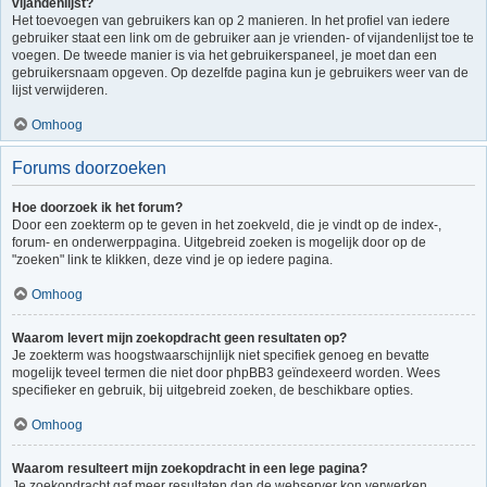
vijandenlijst?
Het toevoegen van gebruikers kan op 2 manieren. In het profiel van iedere
gebruiker staat een link om de gebruiker aan je vrienden- of vijandenlijst toe te
voegen. De tweede manier is via het gebruikerspaneel, je moet dan een
gebruikersnaam opgeven. Op dezelfde pagina kun je gebruikers weer van de
lijst verwijderen.
Omhoog
Forums doorzoeken
Hoe doorzoek ik het forum?
Door een zoekterm op te geven in het zoekveld, die je vindt op de index-,
forum- en onderwerppagina. Uitgebreid zoeken is mogelijk door op de
"zoeken" link te klikken, deze vind je op iedere pagina.
Omhoog
Waarom levert mijn zoekopdracht geen resultaten op?
Je zoekterm was hoogstwaarschijnlijk niet specifiek genoeg en bevatte
mogelijk teveel termen die niet door phpBB3 geïndexeerd worden. Wees
specifieker en gebruik, bij uitgebreid zoeken, de beschikbare opties.
Omhoog
Waarom resulteert mijn zoekopdracht in een lege pagina?
Je zoekopdracht gaf meer resultaten dan de webserver kon verwerken.