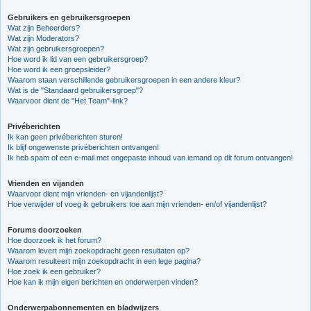
Gebruikers en gebruikersgroepen
Wat zijn Beheerders?
Wat zijn Moderators?
Wat zijn gebruikersgroepen?
Hoe word ik lid van een gebruikersgroep?
Hoe word ik een groepsleider?
Waarom staan verschillende gebruikersgroepen in een andere kleur?
Wat is de "Standaard gebruikersgroep"?
Waarvoor dient de "Het Team"-link?
Privéberichten
Ik kan geen privéberichten sturen!
Ik blijf ongewenste privéberichten ontvangen!
Ik heb spam of een e-mail met ongepaste inhoud van iemand op dit forum ontvangen!
Vrienden en vijanden
Waarvoor dient mijn vrienden- en vijandenlijst?
Hoe verwijder of voeg ik gebruikers toe aan mijn vrienden- en/of vijandenlijst?
Forums doorzoeken
Hoe doorzoek ik het forum?
Waarom levert mijn zoekopdracht geen resultaten op?
Waarom resulteert mijn zoekopdracht in een lege pagina?
Hoe zoek ik een gebruiker?
Hoe kan ik mijn eigen berichten en onderwerpen vinden?
Onderwerpabonnementen en bladwijzers