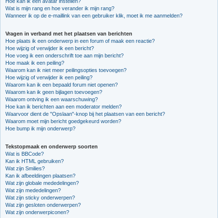
Hoe kan ik een avatar instellen?
Wat is mijn rang en hoe verander ik mijn rang?
Wanneer ik op de e-maillink van een gebruiker klik, moet ik me aanmelden?
Vragen in verband met het plaatsen van berichten
Hoe plaats ik een onderwerp in een forum of maak een reactie?
Hoe wijzig of verwijder ik een bericht?
Hoe voeg ik een onderschrift toe aan mijn bericht?
Hoe maak ik een peiling?
Waarom kan ik niet meer peilingsopties toevoegen?
Hoe wijzig of verwijder ik een peiling?
Waarom kan ik een bepaald forum niet openen?
Waarom kan ik geen bijlagen toevoegen?
Waarom ontving ik een waarschuwing?
Hoe kan ik berichten aan een moderator melden?
Waarvoor dient de "Opslaan"-knop bij het plaatsen van een bericht?
Waarom moet mijn bericht goedgekeurd worden?
Hoe bump ik mijn onderwerp?
Tekstopmaak en onderwerp soorten
Wat is BBCode?
Kan ik HTML gebruiken?
Wat zijn Smilies?
Kan ik afbeeldingen plaatsen?
Wat zijn globale mededelingen?
Wat zijn mededelingen?
Wat zijn sticky onderwerpen?
Wat zijn gesloten onderwerpen?
Wat zijn onderwerpiconen?