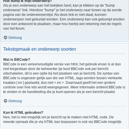
Hoe bump ik mijn onderwerp?
Als je een onderwerp aan het bekijken bent, kan je klikken op de "bump
onderwerp" link. Hierdoor "bump" je het onderwerp naar boven op de eerste
pagina van de onderwerpenlijst. Als deze link er niet staat, kunnen
onderwerpen niet gebumpt worden. Een onderwerp kan ook gebumpt worden
door een antwoord te plaatsen, maar hou hierbij wel rekening met de regels
van het forum.
Omhoog
Tekstopmaak en onderwerp soorten
Wat is BBCode?
BBCode is een vereenvoudigde versie van html, het gebruik ervan is al dan
niet toegestaan door de beheerder (je kunt BBCode ook per bericht
uitschakelen, dit is een optie bij het plaatsen van je bericht). De syntax van
BBCode is ongeveer gelijk aan die van HTML, tags worden tussen vierkante
haakjes [ en ] geplaatst, dus niet < en >. Daarnaast geeft het een grotere
controle over hoe iets wordt weergegeven. Meer informatie omtrent BBCode is
te vinden in de handleiding die je kunt openen als je een bericht plaatst.
Omhoog
Kan ik HTML gebruiken?
Nee, het is niet mogelijk om je bericht op te maken met HTML code. De
meeste opmaak die je via HTML kan toepassen is ook via BBCode mogelijk.