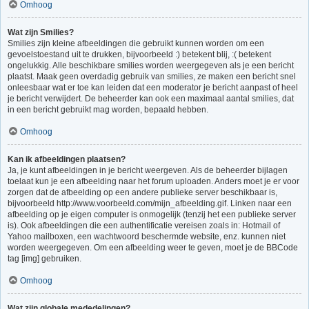
Omhoog
Wat zijn Smilies?
Smilies zijn kleine afbeeldingen die gebruikt kunnen worden om een
gevoelstoestand uit te drukken, bijvoorbeeld :) betekent blij, :( betekent
ongelukkig. Alle beschikbare smilies worden weergegeven als je een bericht
plaatst. Maak geen overdadig gebruik van smilies, ze maken een bericht snel
onleesbaar wat er toe kan leiden dat een moderator je bericht aanpast of heel
je bericht verwijdert. De beheerder kan ook een maximaal aantal smilies, dat
in een bericht gebruikt mag worden, bepaald hebben.
Omhoog
Kan ik afbeeldingen plaatsen?
Ja, je kunt afbeeldingen in je bericht weergeven. Als de beheerder bijlagen
toelaat kun je een afbeelding naar het forum uploaden. Anders moet je er voor
zorgen dat de afbeelding op een andere publieke server beschikbaar is,
bijvoorbeeld http://www.voorbeeld.com/mijn_afbeelding.gif. Linken naar een
afbeelding op je eigen computer is onmogelijk (tenzij het een publieke server
is). Ook afbeeldingen die een authentificatie vereisen zoals in: Hotmail of
Yahoo mailboxen, een wachtwoord beschermde website, enz. kunnen niet
worden weergegeven. Om een afbeelding weer te geven, moet je de BBCode
tag [img] gebruiken.
Omhoog
Wat zijn globale mededelingen?