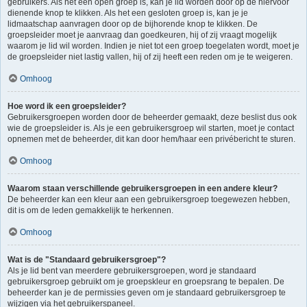
gebruikers. Als het een open groep is, kan je lid worden door op de hiervoor
dienende knop te klikken. Als het een gesloten groep is, kan je je
lidmaatschap aanvragen door op de bijhorende knop te klikken. De
groepsleider moet je aanvraag dan goedkeuren, hij of zij vraagt mogelijk
waarom je lid wil worden. Indien je niet tot een groep toegelaten wordt, moet je
de groepsleider niet lastig vallen, hij of zij heeft een reden om je te weigeren.
Omhoog
Hoe word ik een groepsleider?
Gebruikersgroepen worden door de beheerder gemaakt, deze beslist dus ook
wie de groepsleider is. Als je een gebruikersgroep wil starten, moet je contact
opnemen met de beheerder, dit kan door hem/haar een privébericht te sturen.
Omhoog
Waarom staan verschillende gebruikersgroepen in een andere kleur?
De beheerder kan een kleur aan een gebruikersgroep toegewezen hebben,
dit is om de leden gemakkelijk te herkennen.
Omhoog
Wat is de "Standaard gebruikersgroep"?
Als je lid bent van meerdere gebruikersgroepen, word je standaard
gebruikersgroep gebruikt om je groepskleur en groepsrang te bepalen. De
beheerder kan je de permissies geven om je standaard gebruikersgroep te
wijzigen via het gebruikerspaneel.