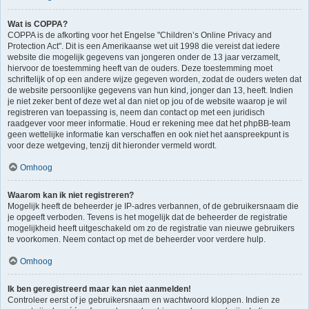
Wat is COPPA?
COPPA is de afkorting voor het Engelse "Children’s Online Privacy and
Protection Act". Dit is een Amerikaanse wet uit 1998 die vereist dat iedere
website die mogelijk gegevens van jongeren onder de 13 jaar verzamelt,
hiervoor de toestemming heeft van de ouders. Deze toestemming moet
schriftelijk of op een andere wijze gegeven worden, zodat de ouders weten dat
de website persoonlijke gegevens van hun kind, jonger dan 13, heeft. Indien
je niet zeker bent of deze wet al dan niet op jou of de website waarop je wil
registreren van toepassing is, neem dan contact op met een juridisch
raadgever voor meer informatie. Houd er rekening mee dat het phpBB-team
geen wettelijke informatie kan verschaffen en ook niet het aanspreekpunt is
voor deze wetgeving, tenzij dit hieronder vermeld wordt.
Omhoog
Waarom kan ik niet registreren?
Mogelijk heeft de beheerder je IP-adres verbannen, of de gebruikersnaam die
je opgeeft verboden. Tevens is het mogelijk dat de beheerder de registratie
mogelijkheid heeft uitgeschakeld om zo de registratie van nieuwe gebruikers
te voorkomen. Neem contact op met de beheerder voor verdere hulp.
Omhoog
Ik ben geregistreerd maar kan niet aanmelden!
Controleer eerst of je gebruikersnaam en wachtwoord kloppen. Indien ze