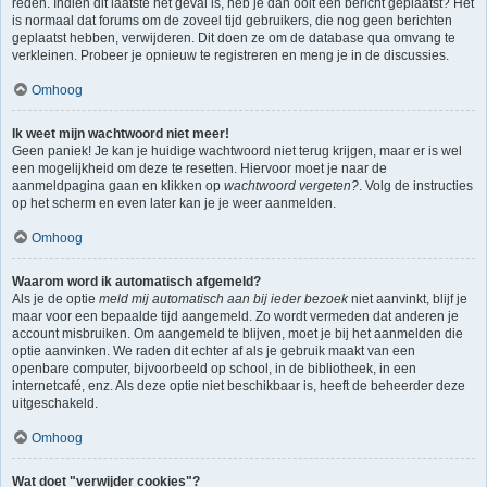
reden. Indien dit laatste het geval is, heb je dan ooit een bericht geplaatst? Het
is normaal dat forums om de zoveel tijd gebruikers, die nog geen berichten
geplaatst hebben, verwijderen. Dit doen ze om de database qua omvang te
verkleinen. Probeer je opnieuw te registreren en meng je in de discussies.
Omhoog
Ik weet mijn wachtwoord niet meer!
Geen paniek! Je kan je huidige wachtwoord niet terug krijgen, maar er is wel
een mogelijkheid om deze te resetten. Hiervoor moet je naar de
aanmeldpagina gaan en klikken op
wachtwoord vergeten?
. Volg de instructies
op het scherm en even later kan je je weer aanmelden.
Omhoog
Waarom word ik automatisch afgemeld?
Als je de optie
meld mij automatisch aan bij ieder bezoek
niet aanvinkt, blijf je
maar voor een bepaalde tijd aangemeld. Zo wordt vermeden dat anderen je
account misbruiken. Om aangemeld te blijven, moet je bij het aanmelden die
optie aanvinken. We raden dit echter af als je gebruik maakt van een
openbare computer, bijvoorbeeld op school, in de bibliotheek, in een
internetcafé, enz. Als deze optie niet beschikbaar is, heeft de beheerder deze
uitgeschakeld.
Omhoog
Wat doet "verwijder cookies"?