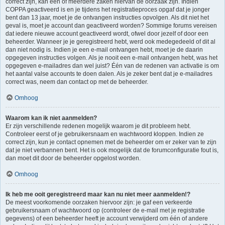
correct zijn, kan één of meerdere zaken hiervan de oorzaak zijn. Indien
COPPA geactiveerd is en je tijdens het registratieproces opgaf dat je jonger
bent dan 13 jaar, moet je de ontvangen instructies opvolgen. Als dit niet het
geval is, moet je account dan geactiveerd worden? Sommige forums vereisen
dat iedere nieuwe account geactiveerd wordt, ofwel door jezelf of door een
beheerder. Wanneer je je geregistreerd hebt, werd ook medegedeeld of dit al
dan niet nodig is. Indien je een e-mail ontvangen hebt, moet je de daarin
opgegeven instructies volgen. Als je nooit een e-mail ontvangen hebt, was het
opgegeven e-mailadres dan wel juist? Één van de redenen van activatie is om
het aantal valse accounts te doen dalen. Als je zeker bent dat je e-mailadres
correct was, neem dan contact op met de beheerder.
Omhoog
Waarom kan ik niet aanmelden?
Er zijn verschillende redenen mogelijk waarom je dit probleem hebt.
Controleer eerst of je gebruikersnaam en wachtwoord kloppen. Indien ze
correct zijn, kun je contact opnemen met de beheerder om er zeker van te zijn
dat je niet verbannen bent. Het is ook mogelijk dat de forumconfiguratie fout is,
dan moet dit door de beheerder opgelost worden.
Omhoog
Ik heb me ooit geregistreerd maar kan nu niet meer aanmelden!?
De meest voorkomende oorzaken hiervoor zijn: je gaf een verkeerde
gebruikersnaam of wachtwoord op (controleer de e-mail met je registratie
gegevens) of een beheerder heeft je account verwijderd om één of andere