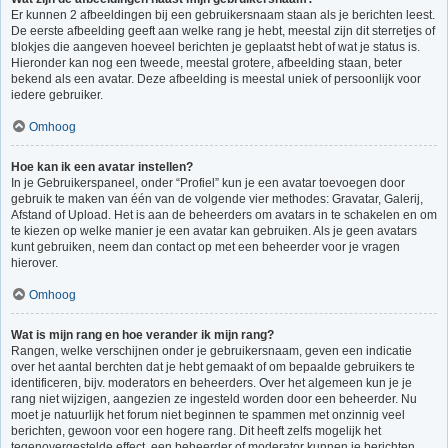
Er kunnen 2 afbeeldingen bij een gebruikersnaam staan als je berichten leest.
De eerste afbeelding geeft aan welke rang je hebt, meestal zijn dit sterretjes of
blokjes die aangeven hoeveel berichten je geplaatst hebt of wat je status is.
Hieronder kan nog een tweede, meestal grotere, afbeelding staan, beter
bekend als een avatar. Deze afbeelding is meestal uniek of persoonlijk voor
iedere gebruiker.
Omhoog
Hoe kan ik een avatar instellen?
In je Gebruikerspaneel, onder “Profiel” kun je een avatar toevoegen door
gebruik te maken van één van de volgende vier methodes: Gravatar, Galerij,
Afstand of Upload. Het is aan de beheerders om avatars in te schakelen en om
te kiezen op welke manier je een avatar kan gebruiken. Als je geen avatars
kunt gebruiken, neem dan contact op met een beheerder voor je vragen
hierover.
Omhoog
Wat is mijn rang en hoe verander ik mijn rang?
Rangen, welke verschijnen onder je gebruikersnaam, geven een indicatie
over het aantal berchten dat je hebt gemaakt of om bepaalde gebruikers te
identificeren, bijv. moderators en beheerders. Over het algemeen kun je je
rang niet wijzigen, aangezien ze ingesteld worden door een beheerder. Nu
moet je natuurlijk het forum niet beginnen te spammen met onzinnig veel
berichten, gewoon voor een hogere rang. Dit heeft zelfs mogelijk het
tegenovergestelde effect, een beheerder of moderator kunnen je berichten