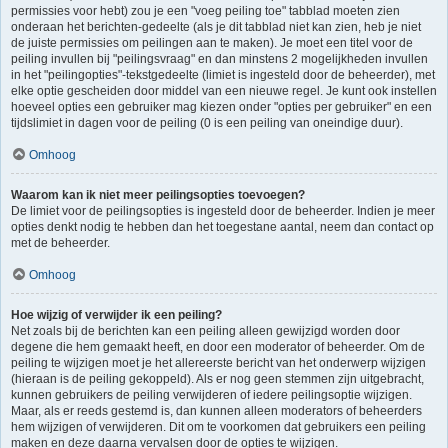
permissies voor hebt) zou je een "voeg peiling toe" tabblad moeten zien
onderaan het berichten-gedeelte (als je dit tabblad niet kan zien, heb je niet
de juiste permissies om peilingen aan te maken). Je moet een titel voor de
peiling invullen bij "peilingsvraag" en dan minstens 2 mogelijkheden invullen
in het "peilingopties"-tekstgedeelte (limiet is ingesteld door de beheerder), met
elke optie gescheiden door middel van een nieuwe regel. Je kunt ook instellen
hoeveel opties een gebruiker mag kiezen onder "opties per gebruiker" en een
tijdslimiet in dagen voor de peiling (0 is een peiling van oneindige duur).
Omhoog
Waarom kan ik niet meer peilingsopties toevoegen?
De limiet voor de peilingsopties is ingesteld door de beheerder. Indien je meer
opties denkt nodig te hebben dan het toegestane aantal, neem dan contact op
met de beheerder.
Omhoog
Hoe wijzig of verwijder ik een peiling?
Net zoals bij de berichten kan een peiling alleen gewijzigd worden door
degene die hem gemaakt heeft, en door een moderator of beheerder. Om de
peiling te wijzigen moet je het allereerste bericht van het onderwerp wijzigen
(hieraan is de peiling gekoppeld). Als er nog geen stemmen zijn uitgebracht,
kunnen gebruikers de peiling verwijderen of iedere peilingsoptie wijzigen.
Maar, als er reeds gestemd is, dan kunnen alleen moderators of beheerders
hem wijzigen of verwijderen. Dit om te voorkomen dat gebruikers een peiling
maken en deze daarna vervalsen door de opties te wijzigen.