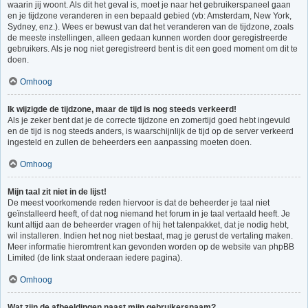
waarin jij woont. Als dit het geval is, moet je naar het gebruikerspaneel gaan
en je tijdzone veranderen in een bepaald gebied (vb: Amsterdam, New York,
Sydney, enz.). Wees er bewust van dat het veranderen van de tijdzone, zoals
de meeste instellingen, alleen gedaan kunnen worden door geregistreerde
gebruikers. Als je nog niet geregistreerd bent is dit een goed moment om dit te
doen.
Omhoog
Ik wijzigde de tijdzone, maar de tijd is nog steeds verkeerd!
Als je zeker bent dat je de correcte tijdzone en zomertijd goed hebt ingevuld
en de tijd is nog steeds anders, is waarschijnlijk de tijd op de server verkeerd
ingesteld en zullen de beheerders een aanpassing moeten doen.
Omhoog
Mijn taal zit niet in de lijst!
De meest voorkomende reden hiervoor is dat de beheerder je taal niet
geïnstalleerd heeft, of dat nog niemand het forum in je taal vertaald heeft. Je
kunt altijd aan de beheerder vragen of hij het talenpakket, dat je nodig hebt,
wil installeren. Indien het nog niet bestaat, mag je gerust de vertaling maken.
Meer informatie hieromtrent kan gevonden worden op de website van phpBB
Limited (de link staat onderaan iedere pagina).
Omhoog
Wat zijn de afbeeldingen naast mijn gebruikersnaam?