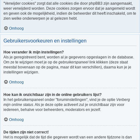
"Verwijder cookies" zorgt dat alle cookies die door phpBB3 zijn aangemaakt,
weer verwijderd worden. Deze cookies zorgen ervoor dat je aangemeld wordt
en geven ook de mogelijkheid, indien de beheerder dit heeft inschakeld, om te
zien welke onderwerpen je al gelezen hebt.
Omhoog
Gebruikersvoorkeuren en instellingen
Hoe verander ik mijn instellingen?
Als je geregistreerd bent, worden al je gegevens opgeslagen in de database.
Om ze te wijzigen moet je op de
gebruikerspaneel
link klikken (deze staat
meestal bovenaan op de pagina, maar dit kan verschillen), daarna kun je je
instellingen wijzigen.
Omhoog
Hoe kan ik onzichtbaar zijn in de online gebruikers lijst?
In het gebruikerspaneel onder "foruminstellingen", vind je de optie
Verberg
mijn online status
. Als je deze optie activeert zul je onzichtbaar zijn voor
iedereen, behalve voor beheerders, moderators en jezelf.
Omhoog
De tijden zijn niet correct!
Het is mogelijk dat de tijd die gegeven wordt van een andere tijdzone is dan