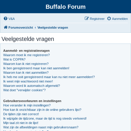
Buffalo Forum
V&A
Registreer
Aanmelden
Forumoverzicht
Veelgestelde vragen
Veelgestelde vragen
Aanmeld- en registratievragen
Waarom moet ik me registreren?
Wat is COPPA?
Waarom kan ik niet registreren?
Ik ben geregistreerd maar kan niet aanmelden!
Waarom kan ik niet aanmelden?
Ik heb me ooit geregistreerd maar kan nu niet meer aanmelden!?
Ik weet mijn wachtwoord niet meer!
Waarom word ik automatisch afgemeld?
Wat doet "verwijder cookies"?
Gebruikersvoorkeuren en instellingen
Hoe verander ik mijn instellingen?
Hoe kan ik onzichtbaar zijn in de online gebruikers lijst?
De tijden zijn niet correct!
Ik wijzigde de tijdzone, maar de tijd is nog steeds verkeerd!
Mijn taal zit niet in de lijst!
Wat zijn de afbeeldingen naast mijn gebruikersnaam?