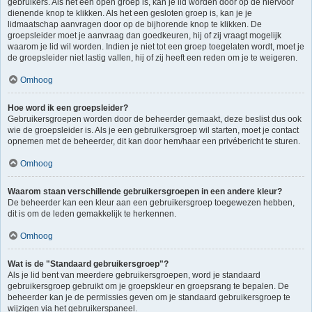
gebruikers. Als het een open groep is, kan je lid worden door op de hiervoor
dienende knop te klikken. Als het een gesloten groep is, kan je je
lidmaatschap aanvragen door op de bijhorende knop te klikken. De
groepsleider moet je aanvraag dan goedkeuren, hij of zij vraagt mogelijk
waarom je lid wil worden. Indien je niet tot een groep toegelaten wordt, moet je
de groepsleider niet lastig vallen, hij of zij heeft een reden om je te weigeren.
Omhoog
Hoe word ik een groepsleider?
Gebruikersgroepen worden door de beheerder gemaakt, deze beslist dus ook
wie de groepsleider is. Als je een gebruikersgroep wil starten, moet je contact
opnemen met de beheerder, dit kan door hem/haar een privébericht te sturen.
Omhoog
Waarom staan verschillende gebruikersgroepen in een andere kleur?
De beheerder kan een kleur aan een gebruikersgroep toegewezen hebben,
dit is om de leden gemakkelijk te herkennen.
Omhoog
Wat is de "Standaard gebruikersgroep"?
Als je lid bent van meerdere gebruikersgroepen, word je standaard
gebruikersgroep gebruikt om je groepskleur en groepsrang te bepalen. De
beheerder kan je de permissies geven om je standaard gebruikersgroep te
wijzigen via het gebruikerspaneel.