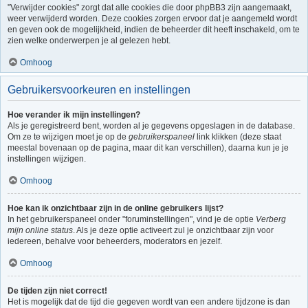
"Verwijder cookies" zorgt dat alle cookies die door phpBB3 zijn aangemaakt,
weer verwijderd worden. Deze cookies zorgen ervoor dat je aangemeld wordt
en geven ook de mogelijkheid, indien de beheerder dit heeft inschakeld, om te
zien welke onderwerpen je al gelezen hebt.
Omhoog
Gebruikersvoorkeuren en instellingen
Hoe verander ik mijn instellingen?
Als je geregistreerd bent, worden al je gegevens opgeslagen in de database.
Om ze te wijzigen moet je op de
gebruikerspaneel
link klikken (deze staat
meestal bovenaan op de pagina, maar dit kan verschillen), daarna kun je je
instellingen wijzigen.
Omhoog
Hoe kan ik onzichtbaar zijn in de online gebruikers lijst?
In het gebruikerspaneel onder "foruminstellingen", vind je de optie
Verberg
mijn online status
. Als je deze optie activeert zul je onzichtbaar zijn voor
iedereen, behalve voor beheerders, moderators en jezelf.
Omhoog
De tijden zijn niet correct!
Het is mogelijk dat de tijd die gegeven wordt van een andere tijdzone is dan