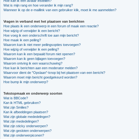
Hoe kan ik een avatar instellen?
Wat is mijn rang en hoe verander ik mijn rang?
Wanneer ik op de e-maillink van een gebruiker klik, moet ik me aanmelden?
Vragen in verband met het plaatsen van berichten
Hoe plaats ik een onderwerp in een forum of maak een reactie?
Hoe wijzig of verwijder ik een bericht?
Hoe voeg ik een onderschrift toe aan mijn bericht?
Hoe maak ik een peiling?
Waarom kan ik niet meer peilingsopties toevoegen?
Hoe wijzig of verwijder ik een peiling?
Waarom kan ik een bepaald forum niet openen?
Waarom kan ik geen bijlagen toevoegen?
Waarom ontving ik een waarschuwing?
Hoe kan ik berichten aan een moderator melden?
Waarvoor dient de "Opslaan"-knop bij het plaatsen van een bericht?
Waarom moet mijn bericht goedgekeurd worden?
Hoe bump ik mijn onderwerp?
Tekstopmaak en onderwerp soorten
Wat is BBCode?
Kan ik HTML gebruiken?
Wat zijn Smilies?
Kan ik afbeeldingen plaatsen?
Wat zijn globale mededelingen?
Wat zijn mededelingen?
Wat zijn sticky onderwerpen?
Wat zijn gesloten onderwerpen?
Wat zijn onderwerpiconen?