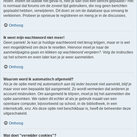
reden. Indien dit laatste het geval is, heb je dan ooit een bericht geplaatst? Het
is normaal dat forums om de zoveel tijd gebruikers, die nog geen berichten
geplaatst hebben, verwijderen. Dit doen ze om de database qua omvang te
verkleinen. Probeer je opnieuw te registreren en meng je in de discussies.
Omhoog
Ik weet mijn wachtwoord niet meer!
Geen paniek! Je kan je huidige wachtwoord niet terug krijgen, maar er is wel
een mogelijkheid om deze te resetten. Hiervoor moet je naar de
aanmeldpagina gaan en klikken op
wachtwoord vergeten?
. Volg de instructies
op het scherm en even later kan je je weer aanmelden.
Omhoog
Waarom word ik automatisch afgemeld?
Als je de optie
meld mij automatisch aan bij ieder bezoek
niet aanvinkt, blijf je
maar voor een bepaalde tijd aangemeld. Zo wordt vermeden dat anderen je
account misbruiken. Om aangemeld te blijven, moet je bij het aanmelden die
optie aanvinken. We raden dit echter af als je gebruik maakt van een
openbare computer, bijvoorbeeld op school, in de bibliotheek, in een
internetcafé, enz. Als deze optie niet beschikbaar is, heeft de beheerder deze
uitgeschakeld.
Omhoog
Wat doet "verwijder cookies"?