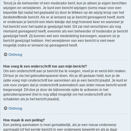
Tenzij je de beheerder of een moderator bent, kun je alleen je eigen berichten
wijzigen en verwijderen. Je kunt een bericht wijzigen (soms maar voor een
beperkte tijd nadat het geplaatst is) door te klikken op de
wijzig
knop van het
desbetreffende bericht. Als er al iemand op je bericht gereageerd heeft, komt
er onderaan je bericht een klein tekstje dat zegt hoeveel keer en wanneer je
het bericht voor het laatst je gewijzigd hebt. Dit zal niet verschijnen als nog
niemand gereageerd heeft, evenmin als een beheerder of moderator je bericht
gewijzigd heeft. Zij kunnen wel een mededeling toevoegen, waarom ze je
bericht gewijzigd hebben. Het verwijderen van een bericht is niet meer
mogelijk zodra er iemand op gereageerd heeft.
Omhoog
Hoe voeg ik een onderschrift toe aan mijn bericht?
Om een onderschrift aan je bericht toe te voegen, moet je er eerst één maken.
Dit kun je via het gebruikerspaneel doen. Als je dit gedaan hebt, kun je de
optie
voeg mijn onderschrift toe
aanvinken als je een bericht plaatst. Je kunt er
ook voor zorgen dat je onderschrift automatisch aan ieder nieuw bericht wordt
toegevoegd. Dit doe je door de bijhorende optie te activeren in het
gebruikerspaneel (het is nog altijd mogelijk om het onderschrift uit te
schakelen als je het bericht plaatst).
Omhoog
Hoe maak ik een peiling?
Een peiling aanmaken is heel gemakkelijk, als je een nieuw onderwerp
aanmaakt (of het eerste bericht in een onderwerp bewerkt en als je daar