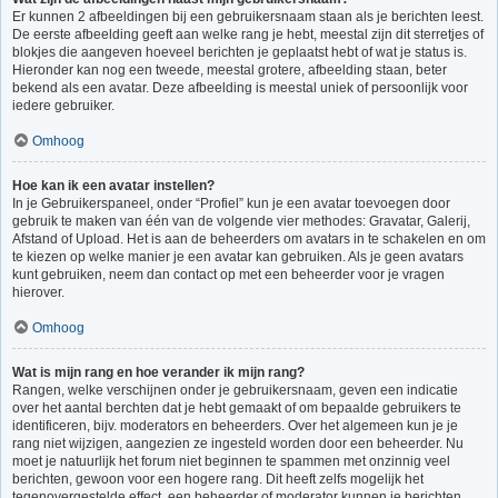
Er kunnen 2 afbeeldingen bij een gebruikersnaam staan als je berichten leest.
De eerste afbeelding geeft aan welke rang je hebt, meestal zijn dit sterretjes of
blokjes die aangeven hoeveel berichten je geplaatst hebt of wat je status is.
Hieronder kan nog een tweede, meestal grotere, afbeelding staan, beter
bekend als een avatar. Deze afbeelding is meestal uniek of persoonlijk voor
iedere gebruiker.
Omhoog
Hoe kan ik een avatar instellen?
In je Gebruikerspaneel, onder “Profiel” kun je een avatar toevoegen door
gebruik te maken van één van de volgende vier methodes: Gravatar, Galerij,
Afstand of Upload. Het is aan de beheerders om avatars in te schakelen en om
te kiezen op welke manier je een avatar kan gebruiken. Als je geen avatars
kunt gebruiken, neem dan contact op met een beheerder voor je vragen
hierover.
Omhoog
Wat is mijn rang en hoe verander ik mijn rang?
Rangen, welke verschijnen onder je gebruikersnaam, geven een indicatie
over het aantal berchten dat je hebt gemaakt of om bepaalde gebruikers te
identificeren, bijv. moderators en beheerders. Over het algemeen kun je je
rang niet wijzigen, aangezien ze ingesteld worden door een beheerder. Nu
moet je natuurlijk het forum niet beginnen te spammen met onzinnig veel
berichten, gewoon voor een hogere rang. Dit heeft zelfs mogelijk het
tegenovergestelde effect, een beheerder of moderator kunnen je berichten