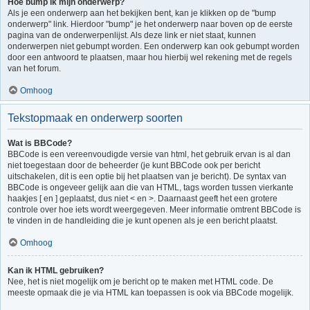
Hoe bump ik mijn onderwerp?
Als je een onderwerp aan het bekijken bent, kan je klikken op de "bump
onderwerp" link. Hierdoor "bump" je het onderwerp naar boven op de eerste
pagina van de onderwerpenlijst. Als deze link er niet staat, kunnen
onderwerpen niet gebumpt worden. Een onderwerp kan ook gebumpt worden
door een antwoord te plaatsen, maar hou hierbij wel rekening met de regels
van het forum.
Omhoog
Tekstopmaak en onderwerp soorten
Wat is BBCode?
BBCode is een vereenvoudigde versie van html, het gebruik ervan is al dan
niet toegestaan door de beheerder (je kunt BBCode ook per bericht
uitschakelen, dit is een optie bij het plaatsen van je bericht). De syntax van
BBCode is ongeveer gelijk aan die van HTML, tags worden tussen vierkante
haakjes [ en ] geplaatst, dus niet < en >. Daarnaast geeft het een grotere
controle over hoe iets wordt weergegeven. Meer informatie omtrent BBCode is
te vinden in de handleiding die je kunt openen als je een bericht plaatst.
Omhoog
Kan ik HTML gebruiken?
Nee, het is niet mogelijk om je bericht op te maken met HTML code. De
meeste opmaak die je via HTML kan toepassen is ook via BBCode mogelijk.