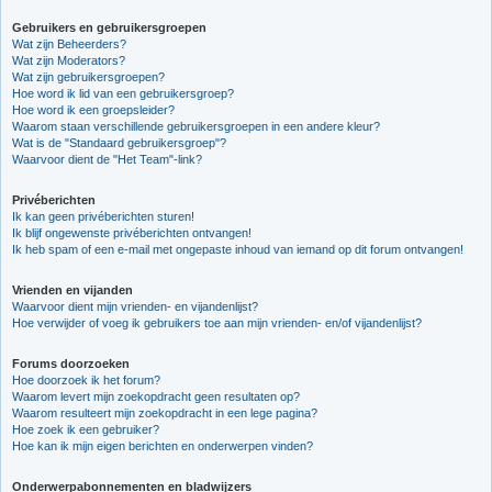
Gebruikers en gebruikersgroepen
Wat zijn Beheerders?
Wat zijn Moderators?
Wat zijn gebruikersgroepen?
Hoe word ik lid van een gebruikersgroep?
Hoe word ik een groepsleider?
Waarom staan verschillende gebruikersgroepen in een andere kleur?
Wat is de "Standaard gebruikersgroep"?
Waarvoor dient de "Het Team"-link?
Privéberichten
Ik kan geen privéberichten sturen!
Ik blijf ongewenste privéberichten ontvangen!
Ik heb spam of een e-mail met ongepaste inhoud van iemand op dit forum ontvangen!
Vrienden en vijanden
Waarvoor dient mijn vrienden- en vijandenlijst?
Hoe verwijder of voeg ik gebruikers toe aan mijn vrienden- en/of vijandenlijst?
Forums doorzoeken
Hoe doorzoek ik het forum?
Waarom levert mijn zoekopdracht geen resultaten op?
Waarom resulteert mijn zoekopdracht in een lege pagina?
Hoe zoek ik een gebruiker?
Hoe kan ik mijn eigen berichten en onderwerpen vinden?
Onderwerpabonnementen en bladwijzers