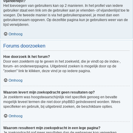
vijandenlijst?
Het toevoegen van gebruikers kan op 2 manieren. In het profiel van iedere
gebruiker staat een link om de gebruiker aan je vrienden- of vijandenlijst toe te
voegen. De tweede manier is via het gebruikerspaneel, je moet dan een
gebruikersnaam opgeven. Op dezelfde pagina kun je gebruikers weer van de
lijst verwijderen.
Omhoog
Forums doorzoeken
Hoe doorzoek ik het forum?
Door een zoekterm op te geven in het zoekveld, die je vindt op de index-,
forum- en onderwerppagina. Uitgebreid zoeken is mogelijk door op de
"zoeken" link te klikken, deze vind je op iedere pagina.
Omhoog
Waarom levert mijn zoekopdracht geen resultaten op?
Je zoekterm was hoogstwaarschijnlijk niet specifiek genoeg en bevatte
mogelijk teveel termen die niet door phpBB3 geïndexeerd worden. Wees
specifieker en gebruik, bij uitgebreid zoeken, de beschikbare opties.
Omhoog
Waarom resulteert mijn zoekopdracht in een lege pagina?
Je zoekopdracht gaf meer resultaten dan de webserver kon verwerken.