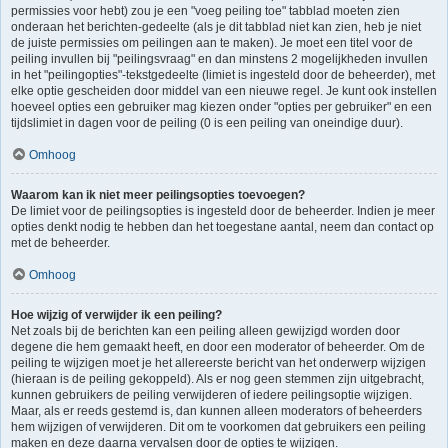
permissies voor hebt) zou je een "voeg peiling toe" tabblad moeten zien
onderaan het berichten-gedeelte (als je dit tabblad niet kan zien, heb je niet
de juiste permissies om peilingen aan te maken). Je moet een titel voor de
peiling invullen bij "peilingsvraag" en dan minstens 2 mogelijkheden invullen
in het "peilingopties"-tekstgedeelte (limiet is ingesteld door de beheerder), met
elke optie gescheiden door middel van een nieuwe regel. Je kunt ook instellen
hoeveel opties een gebruiker mag kiezen onder "opties per gebruiker" en een
tijdslimiet in dagen voor de peiling (0 is een peiling van oneindige duur).
Omhoog
Waarom kan ik niet meer peilingsopties toevoegen?
De limiet voor de peilingsopties is ingesteld door de beheerder. Indien je meer
opties denkt nodig te hebben dan het toegestane aantal, neem dan contact op
met de beheerder.
Omhoog
Hoe wijzig of verwijder ik een peiling?
Net zoals bij de berichten kan een peiling alleen gewijzigd worden door
degene die hem gemaakt heeft, en door een moderator of beheerder. Om de
peiling te wijzigen moet je het allereerste bericht van het onderwerp wijzigen
(hieraan is de peiling gekoppeld). Als er nog geen stemmen zijn uitgebracht,
kunnen gebruikers de peiling verwijderen of iedere peilingsoptie wijzigen.
Maar, als er reeds gestemd is, dan kunnen alleen moderators of beheerders
hem wijzigen of verwijderen. Dit om te voorkomen dat gebruikers een peiling
maken en deze daarna vervalsen door de opties te wijzigen.