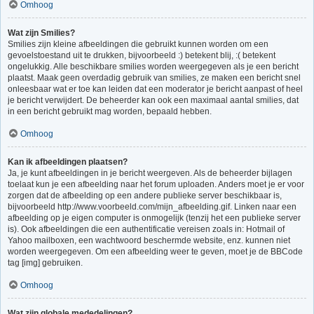
Omhoog
Wat zijn Smilies?
Smilies zijn kleine afbeeldingen die gebruikt kunnen worden om een
gevoelstoestand uit te drukken, bijvoorbeeld :) betekent blij, :( betekent
ongelukkig. Alle beschikbare smilies worden weergegeven als je een bericht
plaatst. Maak geen overdadig gebruik van smilies, ze maken een bericht snel
onleesbaar wat er toe kan leiden dat een moderator je bericht aanpast of heel
je bericht verwijdert. De beheerder kan ook een maximaal aantal smilies, dat
in een bericht gebruikt mag worden, bepaald hebben.
Omhoog
Kan ik afbeeldingen plaatsen?
Ja, je kunt afbeeldingen in je bericht weergeven. Als de beheerder bijlagen
toelaat kun je een afbeelding naar het forum uploaden. Anders moet je er voor
zorgen dat de afbeelding op een andere publieke server beschikbaar is,
bijvoorbeeld http://www.voorbeeld.com/mijn_afbeelding.gif. Linken naar een
afbeelding op je eigen computer is onmogelijk (tenzij het een publieke server
is). Ook afbeeldingen die een authentificatie vereisen zoals in: Hotmail of
Yahoo mailboxen, een wachtwoord beschermde website, enz. kunnen niet
worden weergegeven. Om een afbeelding weer te geven, moet je de BBCode
tag [img] gebruiken.
Omhoog
Wat zijn globale mededelingen?