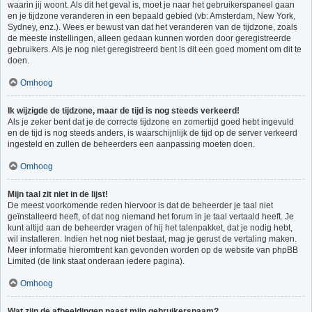
waarin jij woont. Als dit het geval is, moet je naar het gebruikerspaneel gaan
en je tijdzone veranderen in een bepaald gebied (vb: Amsterdam, New York,
Sydney, enz.). Wees er bewust van dat het veranderen van de tijdzone, zoals
de meeste instellingen, alleen gedaan kunnen worden door geregistreerde
gebruikers. Als je nog niet geregistreerd bent is dit een goed moment om dit te
doen.
Omhoog
Ik wijzigde de tijdzone, maar de tijd is nog steeds verkeerd!
Als je zeker bent dat je de correcte tijdzone en zomertijd goed hebt ingevuld
en de tijd is nog steeds anders, is waarschijnlijk de tijd op de server verkeerd
ingesteld en zullen de beheerders een aanpassing moeten doen.
Omhoog
Mijn taal zit niet in de lijst!
De meest voorkomende reden hiervoor is dat de beheerder je taal niet
geïnstalleerd heeft, of dat nog niemand het forum in je taal vertaald heeft. Je
kunt altijd aan de beheerder vragen of hij het talenpakket, dat je nodig hebt,
wil installeren. Indien het nog niet bestaat, mag je gerust de vertaling maken.
Meer informatie hieromtrent kan gevonden worden op de website van phpBB
Limited (de link staat onderaan iedere pagina).
Omhoog
Wat zijn de afbeeldingen naast mijn gebruikersnaam?