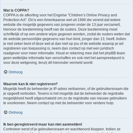
Wat is COPPA?
COPPA is de afkorting voor het Engelse "Children’s Online Privacy and
Protection Act". Dit is een Amerikaanse wet uit 1998 die vereist dat iedere
website die mogelijk gegevens van jongeren onder de 13 jaar verzamelt,
hiervoor de toestemming heeft van de ouders. Deze toestemming moet
schriftelijk of op een andere wijze gegeven worden, zodat de ouders weten dat
de website persoonlijke gegevens van hun kind, jonger dan 13, heeft. Indien
je niet zeker bent of deze wet al dan niet op jou of de website waarop je wil
registreren van toepassing is, neem dan contact op met een juridisch
raadgever voor meer informatie. Houd er rekening mee dat het phpBB-team
geen wettelijke informatie kan verschaffen en ook niet het aanspreekpunt is
voor deze wetgeving, tenzij dit hieronder vermeld wordt.
Omhoog
Waarom kan ik niet registreren?
Mogelijk heeft de beheerder je IP-adres verbannen, of de gebruikersnaam die
je opgeeft verboden. Tevens is het mogelijk dat de beheerder de registratie
mogelijkheid heeft uitgeschakeld om zo de registratie van nieuwe gebruikers
te voorkomen. Neem contact op met de beheerder voor verdere hulp.
Omhoog
Ik ben geregistreerd maar kan niet aanmelden!
Controleer eerst of je gebruikersnaam en wachtwoord kloppen. Indien ze