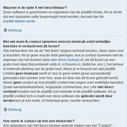
Waarom is de optie X niet beschikbaar?
Deze software is geschreven en eigendom van de phpBB-Groep. Als je denkt
dat een bepaalde optie toegevoegd moet worden, bezoek dan de
phpBB Ideeën sectie
.
Omhoog
Met wie moet ik contact opnemen omtrent misbruik en/of wettelijke
kwesties in verband met dit forum?
Alle beheerders die op de "het team"-pagina vermeld worden, staan open voor
je klachten. Als je geen reactie hebt gekregen, kun je contact opnemen met de
eigenaar van het domein (dmv een
whois lookup
) of, als dit forum op een
gratis host staat (bijvoorbeeld xsbb.nl, nl.forums.cc, dotbb.be, enz.), het beheer
of misbruik-afdeling van de gratis host. Wees je er bewust van dat phpBB
Limited
geen inspraak
heeft en dus in geen enkel geval aansprakelijk
gehouden kan worden over hoe, waar en door wie dit forum gebruikt wordt.
Neem
geen
contact op met phpBB Limited met vragen over wettelijke kwesties
(zoals aanspreekbaarheid, ongepaste commentaar, enz.) die
niet direct
verband
houden met de phpBB.com-website of de phpBB-software. Als je
phpBB Limited toch e-mailt over deze software die
gebruikt wordt door
derden
kun je een korte, of helemaal geen, reactie verwachten.
Omhoog
Hoe neem ik contact op met een beheerder?
Alle gebruikers van het forum kunnen gebruik maken van het “Contact”-