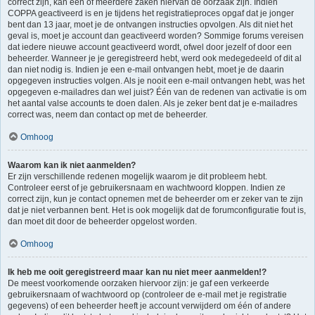
correct zijn, kan één of meerdere zaken hiervan de oorzaak zijn. Indien
COPPA geactiveerd is en je tijdens het registratieproces opgaf dat je jonger
bent dan 13 jaar, moet je de ontvangen instructies opvolgen. Als dit niet het
geval is, moet je account dan geactiveerd worden? Sommige forums vereisen
dat iedere nieuwe account geactiveerd wordt, ofwel door jezelf of door een
beheerder. Wanneer je je geregistreerd hebt, werd ook medegedeeld of dit al
dan niet nodig is. Indien je een e-mail ontvangen hebt, moet je de daarin
opgegeven instructies volgen. Als je nooit een e-mail ontvangen hebt, was het
opgegeven e-mailadres dan wel juist? Één van de redenen van activatie is om
het aantal valse accounts te doen dalen. Als je zeker bent dat je e-mailadres
correct was, neem dan contact op met de beheerder.
Omhoog
Waarom kan ik niet aanmelden?
Er zijn verschillende redenen mogelijk waarom je dit probleem hebt.
Controleer eerst of je gebruikersnaam en wachtwoord kloppen. Indien ze
correct zijn, kun je contact opnemen met de beheerder om er zeker van te zijn
dat je niet verbannen bent. Het is ook mogelijk dat de forumconfiguratie fout is,
dan moet dit door de beheerder opgelost worden.
Omhoog
Ik heb me ooit geregistreerd maar kan nu niet meer aanmelden!?
De meest voorkomende oorzaken hiervoor zijn: je gaf een verkeerde
gebruikersnaam of wachtwoord op (controleer de e-mail met je registratie
gegevens) of een beheerder heeft je account verwijderd om één of andere