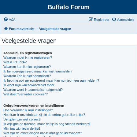
Buffalo Forum
V&A
Registreer
Aanmelden
Forumoverzicht
Veelgestelde vragen
Veelgestelde vragen
Aanmeld- en registratievragen
Waarom moet ik me registreren?
Wat is COPPA?
Waarom kan ik niet registreren?
Ik ben geregistreerd maar kan niet aanmelden!
Waarom kan ik niet aanmelden?
Ik heb me ooit geregistreerd maar kan nu niet meer aanmelden!?
Ik weet mijn wachtwoord niet meer!
Waarom word ik automatisch afgemeld?
Wat doet "verwijder cookies"?
Gebruikersvoorkeuren en instellingen
Hoe verander ik mijn instellingen?
Hoe kan ik onzichtbaar zijn in de online gebruikers lijst?
De tijden zijn niet correct!
Ik wijzigde de tijdzone, maar de tijd is nog steeds verkeerd!
Mijn taal zit niet in de lijst!
Wat zijn de afbeeldingen naast mijn gebruikersnaam?