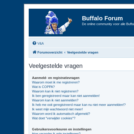
Buffalo Forum
De online community voor alle Buffal
V&A
Forumoverzicht
Veelgestelde vragen
Veelgestelde vragen
Aanmeld- en registratievragen
Waarom moet ik me registreren?
Wat is COPPA?
Waarom kan ik niet registreren?
Ik ben geregistreerd maar kan niet aanmelden!
Waarom kan ik niet aanmelden?
Ik heb me ooit geregistreerd maar kan nu niet meer aanmelden!?
Ik weet mijn wachtwoord niet meer!
Waarom word ik automatisch afgemeld?
Wat doet "verwijder cookies"?
Gebruikersvoorkeuren en instellingen
Hoe verander ik mijn instellingen?