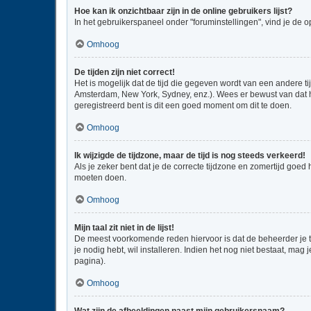
Hoe kan ik onzichtbaar zijn in de online gebruikers lijst?
In het gebruikerspaneel onder "foruminstellingen", vind je de o
Omhoog
De tijden zijn niet correct!
Het is mogelijk dat de tijd die gegeven wordt van een andere ti
Amsterdam, New York, Sydney, enz.). Wees er bewust van dat he
geregistreerd bent is dit een goed moment om dit te doen.
Omhoog
Ik wijzigde de tijdzone, maar de tijd is nog steeds verkeerd!
Als je zeker bent dat je de correcte tijdzone en zomertijd goed
moeten doen.
Omhoog
Mijn taal zit niet in de lijst!
De meest voorkomende reden hiervoor is dat de beheerder je taal
je nodig hebt, wil installeren. Indien het nog niet bestaat, m
pagina).
Omhoog