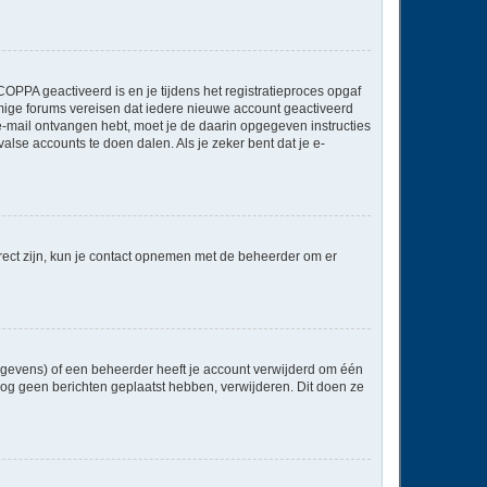
OPPA geactiveerd is en je tijdens het registratieproces opgaf
ommige forums vereisen dat iedere nieuwe account geactiveerd
 e-mail ontvangen hebt, moet je de daarin opgegeven instructies
lse accounts te doen dalen. Als je zeker bent dat je e-
rect zijn, kun je contact opnemen met de beheerder om er
egevens) of een beheerder heeft je account verwijderd om één
e nog geen berichten geplaatst hebben, verwijderen. Dit doen ze