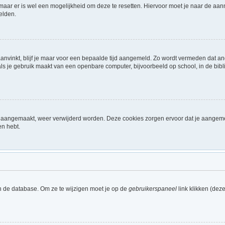
 maar er is wel een mogelijkheid om deze te resetten. Hiervoor moet je naar de a
elden.
aanvinkt, blijf je maar voor een bepaalde tijd aangemeld. Zo wordt vermeden dat a
ls je gebruik maakt van een openbare computer, bijvoorbeeld op school, in de biblio
ijn aangemaakt, weer verwijderd worden. Deze cookies zorgen ervoor dat je aangem
en hebt.
n de database. Om ze te wijzigen moet je op de
gebruikerspaneel
link klikken (dez