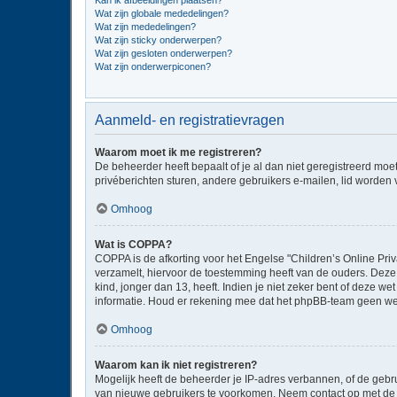
Kan ik afbeeldingen plaatsen?
Wat zijn globale mededelingen?
Wat zijn mededelingen?
Wat zijn sticky onderwerpen?
Wat zijn gesloten onderwerpen?
Wat zijn onderwerpiconen?
Aanmeld- en registratievragen
Waarom moet ik me registreren?
De beheerder heeft bepaalt of je al dan niet geregistreerd moe
privéberichten sturen, andere gebruikers e-mailen, lid worden
Omhoog
Wat is COPPA?
COPPA is de afkorting voor het Engelse "Children’s Online Priv
verzamelt, hiervoor de toestemming heeft van de ouders. Deze
kind, jonger dan 13, heeft. Indien je niet zeker bent of deze w
informatie. Houd er rekening mee dat het phpBB-team geen wette
Omhoog
Waarom kan ik niet registreren?
Mogelijk heeft de beheerder je IP-adres verbannen, of de gebru
van nieuwe gebruikers te voorkomen. Neem contact op met de 