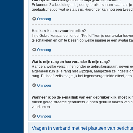
Wat zijn de afbeeldingen naast mijn gebruikersnaam?
Er kunnen 2 afbeeldingen bij een gebruikersnaam staan als je be
geplaatst hebt of wat je status is. Hieronder kan nog een tweed
Omhoog
Hoe kan ik een avatar instellen?
In je Gebruikerspaneel, onder “Profiel” kun je een avatar toe
te schakelen en om te kiezen op welke manier je een avatar ka
Omhoog
Wat is mijn rang en hoe verander ik mijn rang?
Rangen, welke verschijnen onder je gebruikersnaam, geven een 
algemeen kun je je rang niet wijzigen, aangezien ze ingestel
rang. Dit heeft zelfs mogelijk het tegenovergestelde effect, e
Omhoog
Wanneer ik op de e-maillink van een gebruiker klik, moet i
Alleen geregistreerde gebruikers kunnen gebruik maken van he
voorkomen.
Omhoog
Vragen in verband met het plaatsen van bericht