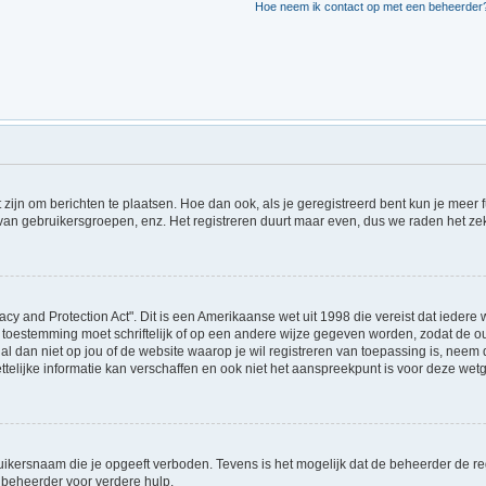
Hoe neem ik contact op met een beheerder
t zijn om berichten te plaatsen. Hoe dan ook, als je geregistreerd bent kun je meer
 van gebruikersgroepen, enz. Het registreren duurt maar even, dus we raden het ze
acy and Protection Act". Dit is een Amerikaanse wet uit 1998 die vereist dat ieder
 toestemming moet schriftelijk of op een andere wijze gegeven worden, zodat de 
et al dan niet op jou of de website waarop je wil registreren van toepassing is, ne
lijke informatie kan verschaffen en ook niet het aanspreekpunt is voor deze wetge
ikersnaam die je opgeeft verboden. Tevens is het mogelijk dat de beheerder de regi
beheerder voor verdere hulp.