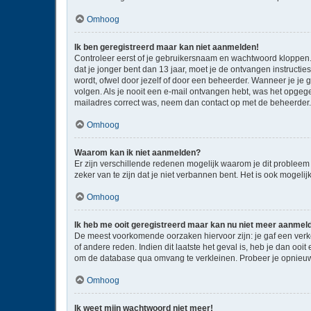
Omhoog
Ik ben geregistreerd maar kan niet aanmelden!
Controleer eerst of je gebruikersnaam en wachtwoord kloppen. I
dat je jonger bent dan 13 jaar, moet je de ontvangen instructi
wordt, ofwel door jezelf of door een beheerder. Wanneer je je 
volgen. Als je nooit een e-mail ontvangen hebt, was het opgege
mailadres correct was, neem dan contact op met de beheerder.
Omhoog
Waarom kan ik niet aanmelden?
Er zijn verschillende redenen mogelijk waarom je dit probleem
zeker van te zijn dat je niet verbannen bent. Het is ook mogeli
Omhoog
Ik heb me ooit geregistreerd maar kan nu niet meer aanmel
De meest voorkomende oorzaken hiervoor zijn: je gaf een verk
of andere reden. Indien dit laatste het geval is, heb je dan oo
om de database qua omvang te verkleinen. Probeer je opnieuw 
Omhoog
Ik weet mijn wachtwoord niet meer!