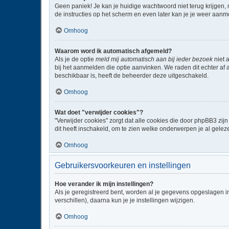
Geen paniek! Je kan je huidige wachtwoord niet terug krijgen,
de instructies op het scherm en even later kan je je weer aanm
Omhoog
Waarom word ik automatisch afgemeld?
Als je de optie
meld mij automatisch aan bij ieder bezoek
niet 
bij het aanmelden die optie aanvinken. We raden dit echter af a
beschikbaar is, heeft de beheerder deze uitgeschakeld.
Omhoog
Wat doet "verwijder cookies"?
"Verwijder cookies" zorgt dat alle cookies die door phpBB3 z
dit heeft inschakeld, om te zien welke onderwerpen je al gelez
Omhoog
Gebruikersvoorkeuren en instellingen
Hoe verander ik mijn instellingen?
Als je geregistreerd bent, worden al je gegevens opgeslagen i
verschillen), daarna kun je je instellingen wijzigen.
Omhoog