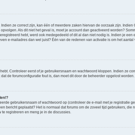
ndien ze correct zijn, kan één of meerdere zaken hiervan de oorzaak zijn. Indien C
es opvolgen. Als dit niet het geval is, moet je account dan geactiveerd worden? S
geregistreerd hebt, werd ook medegedeeld of dit al dan niet nodig is. Indien je een
ven e-mailadres dan wel juist? Één van de redenen van activatie is om het aantal va
 hebt. Controleer eerst of je gebruikersnaam en wachtwoord kloppen. Indien ze cor
jk dat de forumconfiguratie fout is, dan moet dit door de beheerder opgelost worden.
den!?
eerde gebruikersnaam of wachtwoord op (controleer de e-mail met je registratie g
it een bericht geplaatst? Het is normaal dat forums om de zoveel tijd gebruikers, di
te registreren en meng je in de discussies.