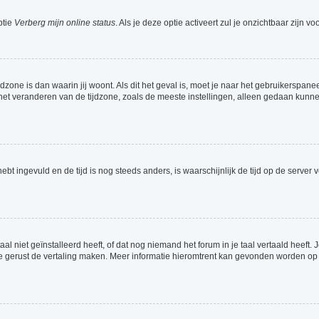
ptie
Verberg mijn online status
. Als je deze optie activeert zul je onzichtbaar zijn 
jdzone is dan waarin jij woont. Als dit het geval is, moet je naar het gebruikerspa
t veranderen van de tijdzone, zoals de meeste instellingen, alleen gedaan kunnen
 hebt ingevuld en de tijd is nog steeds anders, is waarschijnlijk de tijd op de serv
 niet geïnstalleerd heeft, of dat nog niemand het forum in je taal vertaald heeft. Je
ag je gerust de vertaling maken. Meer informatie hieromtrent kan gevonden worden o