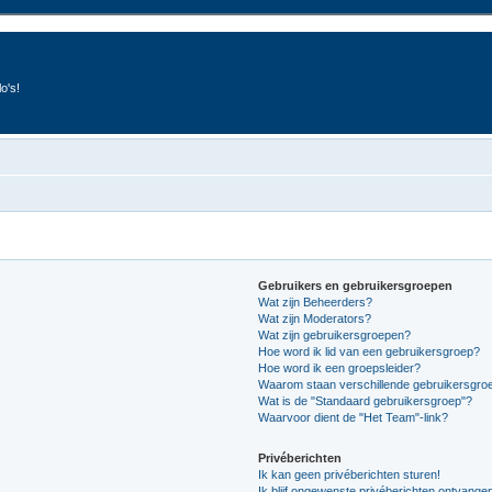
o's!
Gebruikers en gebruikersgroepen
Wat zijn Beheerders?
Wat zijn Moderators?
Wat zijn gebruikersgroepen?
Hoe word ik lid van een gebruikersgroep?
Hoe word ik een groepsleider?
Waarom staan verschillende gebruikersgroe
Wat is de "Standaard gebruikersgroep"?
Waarvoor dient de "Het Team"-link?
Privéberichten
Ik kan geen privéberichten sturen!
Ik blijf ongewenste privéberichten ontvange