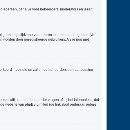
voor iedereen, behalve voor beheerders, moderators en jezelf.
neel gaan en je tijdzone veranderen in een bepaald gebied (vb:
 worden door geregistreerde gebruikers. Als je nog niet
er verkeerd ingesteld en zullen de beheerders een aanpassing
 kunt altijd aan de beheerder vragen of hij het talenpakket, dat
p de website van phpBB Limited (de link staat onderaan iedere