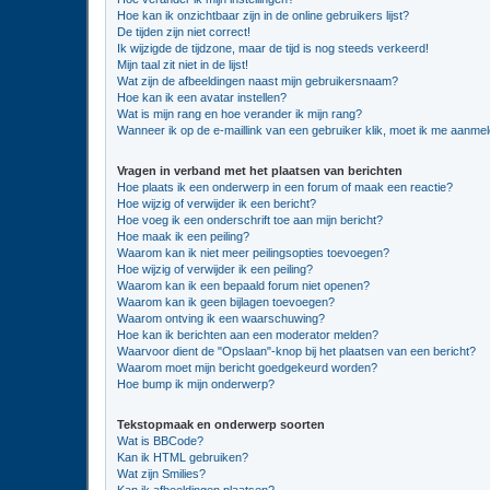
Hoe kan ik onzichtbaar zijn in de online gebruikers lijst?
De tijden zijn niet correct!
Ik wijzigde de tijdzone, maar de tijd is nog steeds verkeerd!
Mijn taal zit niet in de lijst!
Wat zijn de afbeeldingen naast mijn gebruikersnaam?
Hoe kan ik een avatar instellen?
Wat is mijn rang en hoe verander ik mijn rang?
Wanneer ik op de e-maillink van een gebruiker klik, moet ik me aanme
Vragen in verband met het plaatsen van berichten
Hoe plaats ik een onderwerp in een forum of maak een reactie?
Hoe wijzig of verwijder ik een bericht?
Hoe voeg ik een onderschrift toe aan mijn bericht?
Hoe maak ik een peiling?
Waarom kan ik niet meer peilingsopties toevoegen?
Hoe wijzig of verwijder ik een peiling?
Waarom kan ik een bepaald forum niet openen?
Waarom kan ik geen bijlagen toevoegen?
Waarom ontving ik een waarschuwing?
Hoe kan ik berichten aan een moderator melden?
Waarvoor dient de "Opslaan"-knop bij het plaatsen van een bericht?
Waarom moet mijn bericht goedgekeurd worden?
Hoe bump ik mijn onderwerp?
Tekstopmaak en onderwerp soorten
Wat is BBCode?
Kan ik HTML gebruiken?
Wat zijn Smilies?