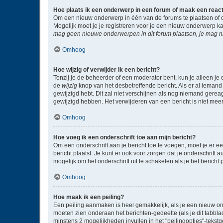
Hoe plaats ik een onderwerp in een forum of maak een reac
Om een nieuw onderwerp in één van de forums te plaatsen of 
Mogelijk moet je je registreren voor je een nieuw onderwerp k
mag geen nieuwe onderwerpen in dit forum plaatsen, je mag ni
Omhoog
Hoe wijzig of verwijder ik een bericht?
Tenzij je de beheerder of een moderator bent, kun je alleen je 
de
wijzig
knop van het desbetreffende bericht. Als er al iemand 
gewijzigd hebt. Dit zal niet verschijnen als nog niemand gere
gewijzigd hebben. Het verwijderen van een bericht is niet mee
Omhoog
Hoe voeg ik een onderschrift toe aan mijn bericht?
Om een onderschrift aan je bericht toe te voegen, moet je er ee
bericht plaatst. Je kunt er ook voor zorgen dat je onderschrift 
mogelijk om het onderschrift uit te schakelen als je het bericht p
Omhoog
Hoe maak ik een peiling?
Een peiling aanmaken is heel gemakkelijk, als je een nieuw on
moeten zien onderaan het berichten-gedeelte (als je dit tabblad 
minstens 2 mogelijkheden invullen in het "peilingopties"-tekst