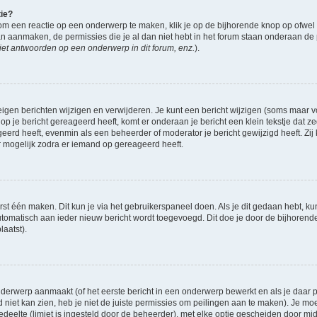
tie?
om een reactie op een onderwerp te maken, klik je op de bijhorende knop op ofwe
an aanmaken, de permissies die je al dan niet hebt in het forum staan onderaan de
et antwoorden op een onderwerp in dit forum, enz.
).
eigen berichten wijzigen en verwijderen. Je kunt een bericht wijzigen (soms maar voo
op je bericht gereageerd heeft, komt er onderaan je bericht een klein tekstje dat ze
ageerd heeft, evenmin als een beheerder of moderator je bericht gewijzigd heeft. 
r mogelijk zodra er iemand op gereageerd heeft.
rst één maken. Dit kun je via het gebruikerspaneel doen. Als je dit gedaan hebt, ku
automatisch aan ieder nieuw bericht wordt toegevoegd. Dit doe je door de bijhorende 
laatst).
derwerp aanmaakt (of het eerste bericht in een onderwerp bewerkt en als je daar pe
niet kan zien, heb je niet de juiste permissies om peilingen aan te maken). Je moet 
gedeelte (limiet is ingesteld door de beheerder), met elke optie gescheiden door mi