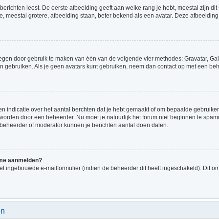
richten leest. De eerste afbeelding geeft aan welke rang je hebt, meestal zijn dit 
e, meestal grotere, afbeelding staan, beter bekend als een avatar. Deze afbeelding 
voegen door gebruik te maken van één van de volgende vier methodes: Gravatar, Gale
n gebruiken. Als je geen avatars kunt gebruiken, neem dan contact op met een beh
indicatie over het aantal berchten dat je hebt gemaakt of om bepaalde gebruikers 
d worden door een beheerder. Nu moet je natuurlijk het forum niet beginnen te sp
en beheerder of moderator kunnen je berichten aantal doen dalen.
k me aanmelden?
t ingebouwde e-mailformulier (indien de beheerder dit heeft ingeschakeld). Dit o
en