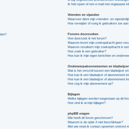
Ik heb spam of een e-mail met ongepaste i
Vrienden en vijanden
Waarvoor dient mijn vrienden- en vijandenlij
Hoe verwijder of voeg ik gebruikers toe aan m
Forums doorzoeken
lden?
Hoe doorzoek ik het forum?
Waarom levert mijn zoekopdracht geen resu
Waarom resulteert mijn zoekopdracht in een
Hoe zoek ik een gebruiker?
Hoe kan ik mijn eigen berichten en onderw
Onderwerpabonnementen en bladwijzer
Wat is het verschil tussen een bladwijzer 
Hoe kan ik een bladwijzer of abonnement in
Hoe kan ik een bladwijzer of abonnement ins
Hoe zeg ik mijn abonnement op?
Bijlagen
Welke bijlagen worden toegestaan op dit fo
Hoe vind ik al mijn bijlagen?
phpBB vragen
Wie heeft dit forum geschreven?
Waarom is de optie X niet beschikbaar?
Met wie moet ik contact opnemen omtrent mis