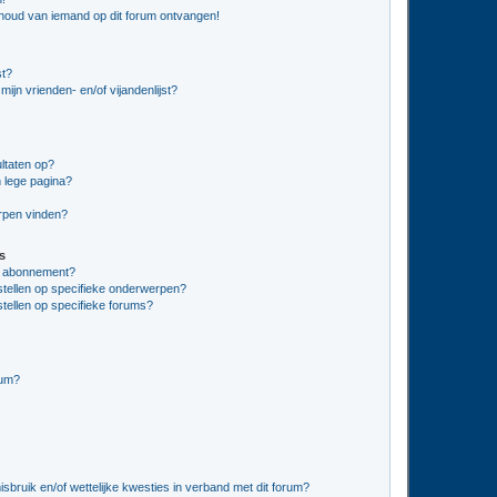
nhoud van iemand op dit forum ontvangen!
st?
ijn vrienden- en/of vijandenlijst?
ltaten op?
 lege pagina?
erpen vinden?
s
en abonnement?
stellen op specifieke onderwerpen?
tellen op specifieke forums?
rum?
bruik en/of wettelijke kwesties in verband met dit forum?