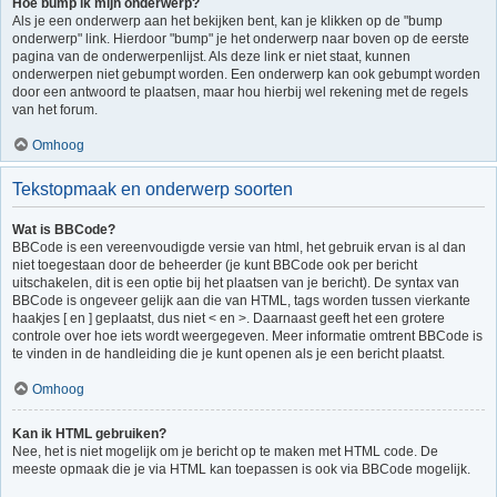
Hoe bump ik mijn onderwerp?
Als je een onderwerp aan het bekijken bent, kan je klikken op de "bump
onderwerp" link. Hierdoor "bump" je het onderwerp naar boven op de eerste
pagina van de onderwerpenlijst. Als deze link er niet staat, kunnen
onderwerpen niet gebumpt worden. Een onderwerp kan ook gebumpt worden
door een antwoord te plaatsen, maar hou hierbij wel rekening met de regels
van het forum.
Omhoog
Tekstopmaak en onderwerp soorten
Wat is BBCode?
BBCode is een vereenvoudigde versie van html, het gebruik ervan is al dan
niet toegestaan door de beheerder (je kunt BBCode ook per bericht
uitschakelen, dit is een optie bij het plaatsen van je bericht). De syntax van
BBCode is ongeveer gelijk aan die van HTML, tags worden tussen vierkante
haakjes [ en ] geplaatst, dus niet < en >. Daarnaast geeft het een grotere
controle over hoe iets wordt weergegeven. Meer informatie omtrent BBCode is
te vinden in de handleiding die je kunt openen als je een bericht plaatst.
Omhoog
Kan ik HTML gebruiken?
Nee, het is niet mogelijk om je bericht op te maken met HTML code. De
meeste opmaak die je via HTML kan toepassen is ook via BBCode mogelijk.