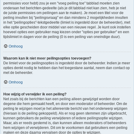
permissies voor hebt) zou je een "voeg peiling toe" tabblad moeten zien
onderaan het berichten-gedeelte (als je dit tabblad niet kan zien, heb je niet
de juiste permissies om peilingen aan te maken). Je moet een titel voor de
peiling invullen bij "peilingsvraag" en dan minstens 2 mogelijkheden invullen
in het "peilingopties"-tekstgedeelte (limiet is ingesteld door de beheerder), met
elke optie gescheiden door middel van een nieuwe regel. Je kunt ook instellen
hoeveel opties een gebruiker mag kiezen onder "opties per gebruiker" en een
tijdslimiet in dagen voor de peiling (0 is een peiling van oneindige duur).
Omhoog
Waarom kan ik niet meer peilingsopties toevoegen?
De limiet voor de peilingsopties is ingesteld door de beheerder. Indien je meer
opties denkt nodig te hebben dan het toegestane aantal, neem dan contact op
met de beheerder.
Omhoog
Hoe wijzig of verwijder ik een peiling?
Net zoals bij de berichten kan een peiling alleen gewijzigd worden door
degene die hem gemaakt heeft, en door een moderator of beheerder. Om de
peiling te wijzigen moet je het allereerste bericht van het onderwerp wijzigen
(hieraan is de peiling gekoppeld). Als er nog geen stemmen zijn uitgebracht,
kunnen gebruikers de peiling verwijderen of iedere peilingsoptie wijzigen.
Maar, als er reeds gestemd is, dan kunnen alleen moderators of beheerders
hem wijzigen of verwijderen. Dit om te voorkomen dat gebruikers een peiling
maken en deze daarna vervalsen door de opties te wijzigen.