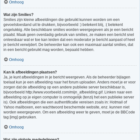
Omhoog
Wat zijn Smilies?
Smilies zijn kleine afbeeldingen die gebruikt kunnen worden om een
gevoelstoestand uit te drukken, bijvoorbeeld :) betekent blij, :( betekent
ongelukkig. Alle beschikbare smilies worden weergegeven als je een bericht
plaatst. Maak geen overdadig gebruik van smilies, ze maken een bericht snel
onleesbaar wat er toe kan leiden dat een moderator je bericht aanpast of heel
je bericht verwijdert. De beheerder kan ook een maximaal aantal smilies, dat
in een bericht gebruikt mag worden, bepaald hebben.
Omhoog
Kan ik afbeeldingen plaatsen?
Ja, je kunt afbeeldingen in je bericht weergeven. Als de beheerder bijlagen
toelaat kun je een afbeelding naar het forum uploaden. Anders moet je er voor
zorgen dat de afbeelding op een andere publieke server beschikbaar is,
bijvoorbeeld http://www.voorbeeld.com/mijn_afbeelding.gif. Linken naar een
afbeelding op je eigen computer is onmogelijk (tenzij het een publieke server
is). Ook afbeeldingen die een authentificatie vereisen zoals in: Hotmail of
Yahoo mailboxen, een wachtwoord beschermde website, enz. kunnen niet
worden weergegeven. Om een afbeelding weer te geven, moet je de BBCode
tag [img] gebruiken.
Omhoog
Wat zijn globale mededelingen?