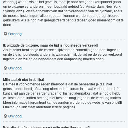
waarin jij woont. Als dit het geval is, moet je naar het gebruikerspaneel gaan
en je tijdzone veranderen in een bepaald gebied (vb: Amsterdam, New York,
Sydney, enz.). Wees er bewust van dat het veranderen van de tijdzone, zoals
de meeste instellingen, alleen gedaan kunnen worden door geregistreerde
gebruikers. Als je nog niet geregistreerd bent is dit een goed moment om dit te
doen.
Omhoog
Ik wijzigde de tijdzone, maar de tijd is nog steeds verkeerd!
Als je zeker bent dat je de correcte tijdzone en zomertijd goed hebt ingevuld
en de tijd is nog steeds anders, is waarschijnlijk de tijd op de server verkeerd
ingesteld en zullen de beheerders een aanpassing moeten doen.
Omhoog
Mijn taal zit niet in de lijst!
De meest voorkomende reden hiervoor is dat de beheerder je taal niet
geïnstalleerd heeft, of dat nog niemand het forum in je taal vertaald heeft. Je
kunt altijd aan de beheerder vragen of hij het talenpakket, dat je nodig hebt,
wil installeren. Indien het nog niet bestaat, mag je gerust de vertaling maken.
Meer informatie hieromtrent kan gevonden worden op de website van phpBB
Limited (de link staat onderaan iedere pagina).
Omhoog
Wat zijn de afbeeldingen naast mijn gebruikersnaam?