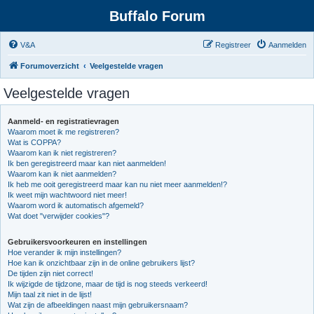
Buffalo Forum
V&A
Registreer
Aanmelden
Forumoverzicht
Veelgestelde vragen
Veelgestelde vragen
Aanmeld- en registratievragen
Waarom moet ik me registreren?
Wat is COPPA?
Waarom kan ik niet registreren?
Ik ben geregistreerd maar kan niet aanmelden!
Waarom kan ik niet aanmelden?
Ik heb me ooit geregistreerd maar kan nu niet meer aanmelden!?
Ik weet mijn wachtwoord niet meer!
Waarom word ik automatisch afgemeld?
Wat doet "verwijder cookies"?
Gebruikersvoorkeuren en instellingen
Hoe verander ik mijn instellingen?
Hoe kan ik onzichtbaar zijn in de online gebruikers lijst?
De tijden zijn niet correct!
Ik wijzigde de tijdzone, maar de tijd is nog steeds verkeerd!
Mijn taal zit niet in de lijst!
Wat zijn de afbeeldingen naast mijn gebruikersnaam?