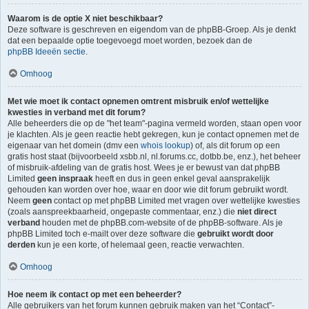
Waarom is de optie X niet beschikbaar?
Deze software is geschreven en eigendom van de phpBB-Groep. Als je denkt
dat een bepaalde optie toegevoegd moet worden, bezoek dan de
phpBB Ideeën sectie
.
Omhoog
Met wie moet ik contact opnemen omtrent misbruik en/of wettelijke
kwesties in verband met dit forum?
Alle beheerders die op de "het team"-pagina vermeld worden, staan open voor
je klachten. Als je geen reactie hebt gekregen, kun je contact opnemen met de
eigenaar van het domein (dmv een
whois lookup
) of, als dit forum op een
gratis host staat (bijvoorbeeld xsbb.nl, nl.forums.cc, dotbb.be, enz.), het beheer
of misbruik-afdeling van de gratis host. Wees je er bewust van dat phpBB
Limited
geen inspraak
heeft en dus in geen enkel geval aansprakelijk
gehouden kan worden over hoe, waar en door wie dit forum gebruikt wordt.
Neem
geen
contact op met phpBB Limited met vragen over wettelijke kwesties
(zoals aanspreekbaarheid, ongepaste commentaar, enz.) die
niet direct
verband
houden met de phpBB.com-website of de phpBB-software. Als je
phpBB Limited toch e-mailt over deze software die
gebruikt wordt door
derden
kun je een korte, of helemaal geen, reactie verwachten.
Omhoog
Hoe neem ik contact op met een beheerder?
Alle gebruikers van het forum kunnen gebruik maken van het “Contact”-