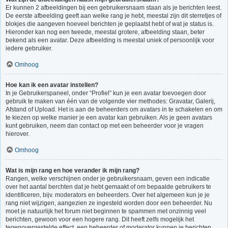
Er kunnen 2 afbeeldingen bij een gebruikersnaam staan als je berichten leest.
De eerste afbeelding geeft aan welke rang je hebt, meestal zijn dit sterretjes of
blokjes die aangeven hoeveel berichten je geplaatst hebt of wat je status is.
Hieronder kan nog een tweede, meestal grotere, afbeelding staan, beter
bekend als een avatar. Deze afbeelding is meestal uniek of persoonlijk voor
iedere gebruiker.
Omhoog
Hoe kan ik een avatar instellen?
In je Gebruikerspaneel, onder “Profiel” kun je een avatar toevoegen door
gebruik te maken van één van de volgende vier methodes: Gravatar, Galerij,
Afstand of Upload. Het is aan de beheerders om avatars in te schakelen en om
te kiezen op welke manier je een avatar kan gebruiken. Als je geen avatars
kunt gebruiken, neem dan contact op met een beheerder voor je vragen
hierover.
Omhoog
Wat is mijn rang en hoe verander ik mijn rang?
Rangen, welke verschijnen onder je gebruikersnaam, geven een indicatie
over het aantal berchten dat je hebt gemaakt of om bepaalde gebruikers te
identificeren, bijv. moderators en beheerders. Over het algemeen kun je je
rang niet wijzigen, aangezien ze ingesteld worden door een beheerder. Nu
moet je natuurlijk het forum niet beginnen te spammen met onzinnig veel
berichten, gewoon voor een hogere rang. Dit heeft zelfs mogelijk het
tegenovergestelde effect, een beheerder of moderator kunnen je berichten