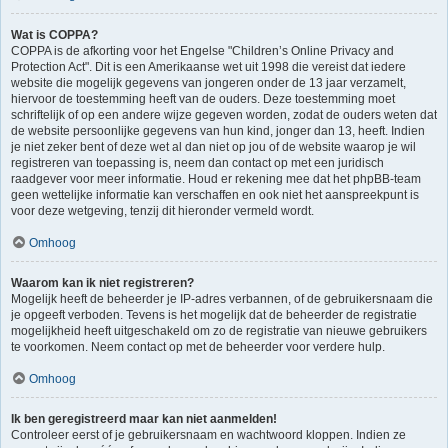
Wat is COPPA?
COPPA is de afkorting voor het Engelse "Children’s Online Privacy and
Protection Act". Dit is een Amerikaanse wet uit 1998 die vereist dat iedere
website die mogelijk gegevens van jongeren onder de 13 jaar verzamelt,
hiervoor de toestemming heeft van de ouders. Deze toestemming moet
schriftelijk of op een andere wijze gegeven worden, zodat de ouders weten dat
de website persoonlijke gegevens van hun kind, jonger dan 13, heeft. Indien
je niet zeker bent of deze wet al dan niet op jou of de website waarop je wil
registreren van toepassing is, neem dan contact op met een juridisch
raadgever voor meer informatie. Houd er rekening mee dat het phpBB-team
geen wettelijke informatie kan verschaffen en ook niet het aanspreekpunt is
voor deze wetgeving, tenzij dit hieronder vermeld wordt.
Omhoog
Waarom kan ik niet registreren?
Mogelijk heeft de beheerder je IP-adres verbannen, of de gebruikersnaam die
je opgeeft verboden. Tevens is het mogelijk dat de beheerder de registratie
mogelijkheid heeft uitgeschakeld om zo de registratie van nieuwe gebruikers
te voorkomen. Neem contact op met de beheerder voor verdere hulp.
Omhoog
Ik ben geregistreerd maar kan niet aanmelden!
Controleer eerst of je gebruikersnaam en wachtwoord kloppen. Indien ze