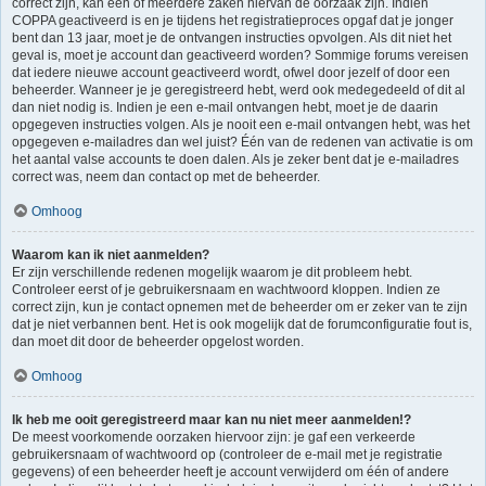
correct zijn, kan één of meerdere zaken hiervan de oorzaak zijn. Indien
COPPA geactiveerd is en je tijdens het registratieproces opgaf dat je jonger
bent dan 13 jaar, moet je de ontvangen instructies opvolgen. Als dit niet het
geval is, moet je account dan geactiveerd worden? Sommige forums vereisen
dat iedere nieuwe account geactiveerd wordt, ofwel door jezelf of door een
beheerder. Wanneer je je geregistreerd hebt, werd ook medegedeeld of dit al
dan niet nodig is. Indien je een e-mail ontvangen hebt, moet je de daarin
opgegeven instructies volgen. Als je nooit een e-mail ontvangen hebt, was het
opgegeven e-mailadres dan wel juist? Één van de redenen van activatie is om
het aantal valse accounts te doen dalen. Als je zeker bent dat je e-mailadres
correct was, neem dan contact op met de beheerder.
Omhoog
Waarom kan ik niet aanmelden?
Er zijn verschillende redenen mogelijk waarom je dit probleem hebt.
Controleer eerst of je gebruikersnaam en wachtwoord kloppen. Indien ze
correct zijn, kun je contact opnemen met de beheerder om er zeker van te zijn
dat je niet verbannen bent. Het is ook mogelijk dat de forumconfiguratie fout is,
dan moet dit door de beheerder opgelost worden.
Omhoog
Ik heb me ooit geregistreerd maar kan nu niet meer aanmelden!?
De meest voorkomende oorzaken hiervoor zijn: je gaf een verkeerde
gebruikersnaam of wachtwoord op (controleer de e-mail met je registratie
gegevens) of een beheerder heeft je account verwijderd om één of andere