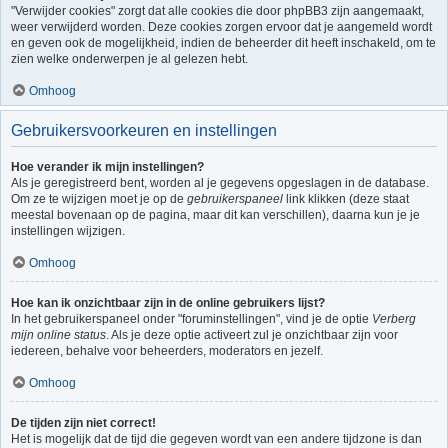
"Verwijder cookies" zorgt dat alle cookies die door phpBB3 zijn aangemaakt,
weer verwijderd worden. Deze cookies zorgen ervoor dat je aangemeld wordt
en geven ook de mogelijkheid, indien de beheerder dit heeft inschakeld, om te
zien welke onderwerpen je al gelezen hebt.
Omhoog
Gebruikersvoorkeuren en instellingen
Hoe verander ik mijn instellingen?
Als je geregistreerd bent, worden al je gegevens opgeslagen in de database.
Om ze te wijzigen moet je op de
gebruikerspaneel
link klikken (deze staat
meestal bovenaan op de pagina, maar dit kan verschillen), daarna kun je je
instellingen wijzigen.
Omhoog
Hoe kan ik onzichtbaar zijn in de online gebruikers lijst?
In het gebruikerspaneel onder "foruminstellingen", vind je de optie
Verberg
mijn online status
. Als je deze optie activeert zul je onzichtbaar zijn voor
iedereen, behalve voor beheerders, moderators en jezelf.
Omhoog
De tijden zijn niet correct!
Het is mogelijk dat de tijd die gegeven wordt van een andere tijdzone is dan