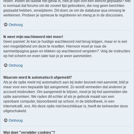
reden. Indien dit laatste het geval is, heb je dan ooit een bericht geplaatst? Het
is normaal dat forums om de zoveel tijd gebruikers, die nog geen berichten
geplaatst hebben, verwijderen. Dit doen ze om de database qua omvang te
verkleinen. Probeer je opnieuw te registreren en meng je in de discussies.
Omhoog
Ik weet mijn wachtwoord niet meer!
Geen paniek! Je kan je huidige wachtwoord niet terug krijgen, maar er is wel
een mogelijkheid om deze te resetten. Hiervoor moet je naar de
aanmeldpagina gaan en klikken op
wachtwoord vergeten?
. Volg de instructies
op het scherm en even later kan je je weer aanmelden.
Omhoog
Waarom word ik automatisch afgemeld?
Als je de optie
meld mij automatisch aan bij ieder bezoek
niet aanvinkt, blijf je
maar voor een bepaalde tijd aangemeld. Zo wordt vermeden dat anderen je
account misbruiken. Om aangemeld te blijven, moet je bij het aanmelden die
optie aanvinken. We raden dit echter af als je gebruik maakt van een
openbare computer, bijvoorbeeld op school, in de bibliotheek, in een
internetcafé, enz. Als deze optie niet beschikbaar is, heeft de beheerder deze
uitgeschakeld.
Omhoog
Wat doet "verwijder cookies"?