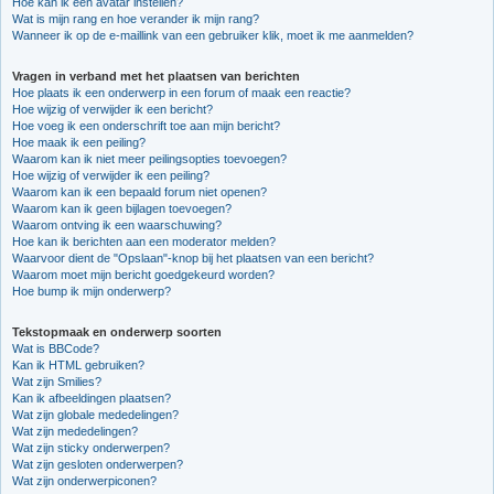
Hoe kan ik een avatar instellen?
Wat is mijn rang en hoe verander ik mijn rang?
Wanneer ik op de e-maillink van een gebruiker klik, moet ik me aanmelden?
Vragen in verband met het plaatsen van berichten
Hoe plaats ik een onderwerp in een forum of maak een reactie?
Hoe wijzig of verwijder ik een bericht?
Hoe voeg ik een onderschrift toe aan mijn bericht?
Hoe maak ik een peiling?
Waarom kan ik niet meer peilingsopties toevoegen?
Hoe wijzig of verwijder ik een peiling?
Waarom kan ik een bepaald forum niet openen?
Waarom kan ik geen bijlagen toevoegen?
Waarom ontving ik een waarschuwing?
Hoe kan ik berichten aan een moderator melden?
Waarvoor dient de "Opslaan"-knop bij het plaatsen van een bericht?
Waarom moet mijn bericht goedgekeurd worden?
Hoe bump ik mijn onderwerp?
Tekstopmaak en onderwerp soorten
Wat is BBCode?
Kan ik HTML gebruiken?
Wat zijn Smilies?
Kan ik afbeeldingen plaatsen?
Wat zijn globale mededelingen?
Wat zijn mededelingen?
Wat zijn sticky onderwerpen?
Wat zijn gesloten onderwerpen?
Wat zijn onderwerpiconen?