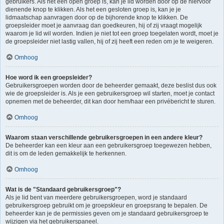
gebruikers. Als het een open groep is, kan je lid worden door op de hiervoor
dienende knop te klikken. Als het een gesloten groep is, kan je je
lidmaatschap aanvragen door op de bijhorende knop te klikken. De
groepsleider moet je aanvraag dan goedkeuren, hij of zij vraagt mogelijk
waarom je lid wil worden. Indien je niet tot een groep toegelaten wordt, moet je
de groepsleider niet lastig vallen, hij of zij heeft een reden om je te weigeren.
Omhoog
Hoe word ik een groepsleider?
Gebruikersgroepen worden door de beheerder gemaakt, deze beslist dus ook
wie de groepsleider is. Als je een gebruikersgroep wil starten, moet je contact
opnemen met de beheerder, dit kan door hem/haar een privébericht te sturen.
Omhoog
Waarom staan verschillende gebruikersgroepen in een andere kleur?
De beheerder kan een kleur aan een gebruikersgroep toegewezen hebben,
dit is om de leden gemakkelijk te herkennen.
Omhoog
Wat is de "Standaard gebruikersgroep"?
Als je lid bent van meerdere gebruikersgroepen, word je standaard
gebruikersgroep gebruikt om je groepskleur en groepsrang te bepalen. De
beheerder kan je de permissies geven om je standaard gebruikersgroep te
wijzigen via het gebruikerspaneel.