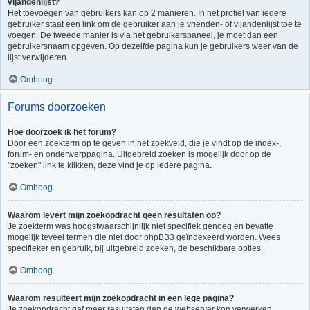
vijandenlijst?
Het toevoegen van gebruikers kan op 2 manieren. In het profiel van iedere
gebruiker staat een link om de gebruiker aan je vrienden- of vijandenlijst toe te
voegen. De tweede manier is via het gebruikerspaneel, je moet dan een
gebruikersnaam opgeven. Op dezelfde pagina kun je gebruikers weer van de
lijst verwijderen.
Omhoog
Forums doorzoeken
Hoe doorzoek ik het forum?
Door een zoekterm op te geven in het zoekveld, die je vindt op de index-,
forum- en onderwerppagina. Uitgebreid zoeken is mogelijk door op de
"zoeken" link te klikken, deze vind je op iedere pagina.
Omhoog
Waarom levert mijn zoekopdracht geen resultaten op?
Je zoekterm was hoogstwaarschijnlijk niet specifiek genoeg en bevatte
mogelijk teveel termen die niet door phpBB3 geïndexeerd worden. Wees
specifieker en gebruik, bij uitgebreid zoeken, de beschikbare opties.
Omhoog
Waarom resulteert mijn zoekopdracht in een lege pagina?
Je zoekopdracht gaf meer resultaten dan de webserver kon verwerken.