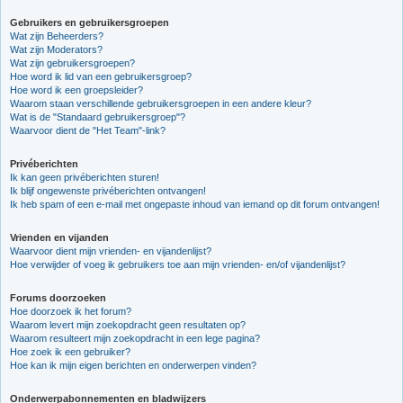
Gebruikers en gebruikersgroepen
Wat zijn Beheerders?
Wat zijn Moderators?
Wat zijn gebruikersgroepen?
Hoe word ik lid van een gebruikersgroep?
Hoe word ik een groepsleider?
Waarom staan verschillende gebruikersgroepen in een andere kleur?
Wat is de "Standaard gebruikersgroep"?
Waarvoor dient de "Het Team"-link?
Privéberichten
Ik kan geen privéberichten sturen!
Ik blijf ongewenste privéberichten ontvangen!
Ik heb spam of een e-mail met ongepaste inhoud van iemand op dit forum ontvangen!
Vrienden en vijanden
Waarvoor dient mijn vrienden- en vijandenlijst?
Hoe verwijder of voeg ik gebruikers toe aan mijn vrienden- en/of vijandenlijst?
Forums doorzoeken
Hoe doorzoek ik het forum?
Waarom levert mijn zoekopdracht geen resultaten op?
Waarom resulteert mijn zoekopdracht in een lege pagina?
Hoe zoek ik een gebruiker?
Hoe kan ik mijn eigen berichten en onderwerpen vinden?
Onderwerpabonnementen en bladwijzers