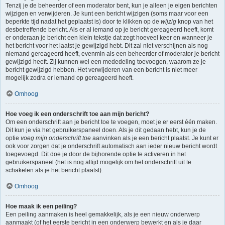
Tenzij je de beheerder of een moderator bent, kun je alleen je eigen berichten
wijzigen en verwijderen. Je kunt een bericht wijzigen (soms maar voor een
beperkte tijd nadat het geplaatst is) door te klikken op de
wijzig
knop van het
desbetreffende bericht. Als er al iemand op je bericht gereageerd heeft, komt
er onderaan je bericht een klein tekstje dat zegt hoeveel keer en wanneer je
het bericht voor het laatst je gewijzigd hebt. Dit zal niet verschijnen als nog
niemand gereageerd heeft, evenmin als een beheerder of moderator je bericht
gewijzigd heeft. Zij kunnen wel een mededeling toevoegen, waarom ze je
bericht gewijzigd hebben. Het verwijderen van een bericht is niet meer
mogelijk zodra er iemand op gereageerd heeft.
Omhoog
Hoe voeg ik een onderschrift toe aan mijn bericht?
Om een onderschrift aan je bericht toe te voegen, moet je er eerst één maken.
Dit kun je via het gebruikerspaneel doen. Als je dit gedaan hebt, kun je de
optie
voeg mijn onderschrift toe
aanvinken als je een bericht plaatst. Je kunt er
ook voor zorgen dat je onderschrift automatisch aan ieder nieuw bericht wordt
toegevoegd. Dit doe je door de bijhorende optie te activeren in het
gebruikerspaneel (het is nog altijd mogelijk om het onderschrift uit te
schakelen als je het bericht plaatst).
Omhoog
Hoe maak ik een peiling?
Een peiling aanmaken is heel gemakkelijk, als je een nieuw onderwerp
aanmaakt (of het eerste bericht in een onderwerp bewerkt en als je daar