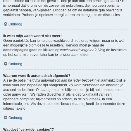
reden. Indien dit laatste het geval is, heb je dan ooit een bericht geplaatst? Het
is normaal dat forums om de zoveel tijd gebruikers, die nog geen berichten
geplaatst hebben, verwijderen. Dit doen ze om de database qua omvang te
verkleinen. Probeer je opnieuw te registreren en meng je in de discussies.
Omhoog
Ik weet mijn wachtwoord niet meer!
Geen paniek! Je kan je huidige wachtwoord niet terug krijgen, maar er is wel
een mogelijkheid om deze te resetten. Hiervoor moet je naar de
aanmeldpagina gaan en klikken op
wachtwoord vergeten?
. Volg de instructies
op het scherm en even later kan je je weer aanmelden.
Omhoog
Waarom word ik automatisch afgemeld?
Als je de optie
meld mij automatisch aan bij ieder bezoek
niet aanvinkt, blijf je
maar voor een bepaalde tijd aangemeld. Zo wordt vermeden dat anderen je
account misbruiken. Om aangemeld te blijven, moet je bij het aanmelden die
optie aanvinken. We raden dit echter af als je gebruik maakt van een
openbare computer, bijvoorbeeld op school, in de bibliotheek, in een
internetcafé, enz. Als deze optie niet beschikbaar is, heeft de beheerder deze
uitgeschakeld.
Omhoog
Wat doet "verwijder cookies"?