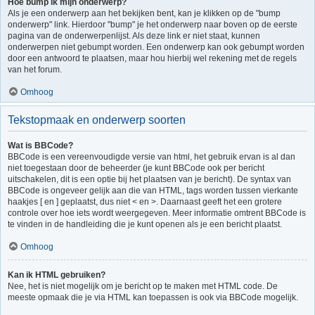
Hoe bump ik mijn onderwerp?
Als je een onderwerp aan het bekijken bent, kan je klikken op de "bump
onderwerp" link. Hierdoor "bump" je het onderwerp naar boven op de eerste
pagina van de onderwerpenlijst. Als deze link er niet staat, kunnen
onderwerpen niet gebumpt worden. Een onderwerp kan ook gebumpt worden
door een antwoord te plaatsen, maar hou hierbij wel rekening met de regels
van het forum.
Omhoog
Tekstopmaak en onderwerp soorten
Wat is BBCode?
BBCode is een vereenvoudigde versie van html, het gebruik ervan is al dan
niet toegestaan door de beheerder (je kunt BBCode ook per bericht
uitschakelen, dit is een optie bij het plaatsen van je bericht). De syntax van
BBCode is ongeveer gelijk aan die van HTML, tags worden tussen vierkante
haakjes [ en ] geplaatst, dus niet < en >. Daarnaast geeft het een grotere
controle over hoe iets wordt weergegeven. Meer informatie omtrent BBCode is
te vinden in de handleiding die je kunt openen als je een bericht plaatst.
Omhoog
Kan ik HTML gebruiken?
Nee, het is niet mogelijk om je bericht op te maken met HTML code. De
meeste opmaak die je via HTML kan toepassen is ook via BBCode mogelijk.