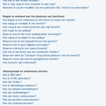
Hoe kan ik een avatar instellen?
Wat is mijn rang en hoe verander ik mijn rang?
Wanneer ik op de e-maillink van een gebruiker klik, moet ik me aanmelden?
Vragen in verband met het plaatsen van berichten
Hoe plaats ik een onderwerp in een forum of maak een reactie?
Hoe wijzig of verwijder ik een bericht?
Hoe voeg ik een onderschrift toe aan mijn bericht?
Hoe maak ik een peiling?
Waarom kan ik niet meer peilingsopties toevoegen?
Hoe wijzig of verwijder ik een peiling?
Waarom kan ik een bepaald forum niet openen?
Waarom kan ik geen bijlagen toevoegen?
Waarom ontving ik een waarschuwing?
Hoe kan ik berichten aan een moderator melden?
Waarvoor dient de "Opslaan"-knop bij het plaatsen van een bericht?
Waarom moet mijn bericht goedgekeurd worden?
Hoe bump ik mijn onderwerp?
Tekstopmaak en onderwerp soorten
Wat is BBCode?
Kan ik HTML gebruiken?
Wat zijn Smilies?
Kan ik afbeeldingen plaatsen?
Wat zijn globale mededelingen?
Wat zijn mededelingen?
Wat zijn sticky onderwerpen?
Wat zijn gesloten onderwerpen?
Wat zijn onderwerpiconen?