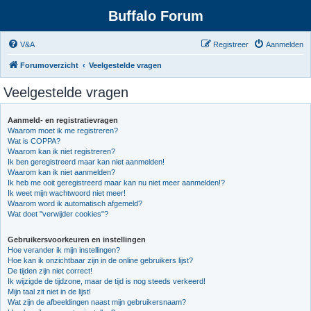
Buffalo Forum
V&A
Registreer
Aanmelden
Forumoverzicht
Veelgestelde vragen
Veelgestelde vragen
Aanmeld- en registratievragen
Waarom moet ik me registreren?
Wat is COPPA?
Waarom kan ik niet registreren?
Ik ben geregistreerd maar kan niet aanmelden!
Waarom kan ik niet aanmelden?
Ik heb me ooit geregistreerd maar kan nu niet meer aanmelden!?
Ik weet mijn wachtwoord niet meer!
Waarom word ik automatisch afgemeld?
Wat doet "verwijder cookies"?
Gebruikersvoorkeuren en instellingen
Hoe verander ik mijn instellingen?
Hoe kan ik onzichtbaar zijn in de online gebruikers lijst?
De tijden zijn niet correct!
Ik wijzigde de tijdzone, maar de tijd is nog steeds verkeerd!
Mijn taal zit niet in de lijst!
Wat zijn de afbeeldingen naast mijn gebruikersnaam?