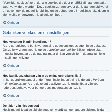
"Verwijder cookies" zorgt dat alle cookies die door phpBB3 zijn aangemaakt,
weer verwijderd worden. Deze cookies zorgen ervoor dat je aangemeld wordt
en geven ook de mogelijkheid, indien de beheerder dit heeft inschakeld, om te
zien welke onderwerpen je al gelezen hebt.
Omhoog
Gebruikersvoorkeuren en instellingen
Hoe verander ik mijn instellingen?
Als je geregistreerd bent, worden al je gegevens opgeslagen in de database.
Om ze te wijzigen moet je op de
gebruikerspaneel
link klikken (deze staat
meestal bovenaan op de pagina, maar dit kan verschillen), daarna kun je je
instellingen wijzigen.
Omhoog
Hoe kan ik onzichtbaar zijn in de online gebruikers lijst?
In het gebruikerspaneel onder "foruminstellingen", vind je de optie
Verberg
mijn online status
. Als je deze optie activeert zul je onzichtbaar zijn voor
iedereen, behalve voor beheerders, moderators en jezelf.
Omhoog
De tijden zijn niet correct!
Het is mogelijk dat de tijd die gegeven wordt van een andere tijdzone is dan