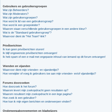
Gebruikers en gebruikersgroepen
Wat zijn Beheerders?
Wat zijn Moderators?
Wat zijn gebruikersgroepen?
Hoe word ik lid van een gebruikersgroep?
Hoe word ik een groepsleider?
Waarom staan verschillende gebruikersgroepen in een andere kleur?
Wat is de "Standaard gebruikersgroep"?
Waarvoor dient de "Het Team"-link?
Privéberichten
Ik kan geen privéberichten sturen!
Ik blijf ongewenste privéberichten ontvangen!
Ik heb spam of een e-mail met ongepaste inhoud van iemand op dit forum ontvangen!
Vrienden en vijanden
Waarvoor dient mijn vrienden- en vijandenlijst?
Hoe verwijder of voeg ik gebruikers toe aan mijn vrienden- en/of vijandenlijst?
Forums doorzoeken
Hoe doorzoek ik het forum?
Waarom levert mijn zoekopdracht geen resultaten op?
Waarom resulteert mijn zoekopdracht in een lege pagina?
Hoe zoek ik een gebruiker?
Hoe kan ik mijn eigen berichten en onderwerpen vinden?
Onderwerpabonnementen en bladwijzers