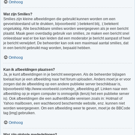
Omhoog
Wat zijn Smilies?
Smilies zijn kleine afbeeldingen die gebruikt kunnen worden om een
gevoelstoestand uit te drukken, bijvoorbeeld :) betekent blij, :( betekent
ongelukkig. Alle beschikbare smilies worden weergegeven als je een bericht
plaatst. Maak geen overdadig gebruik van smilies, ze maken een bericht snel
onleesbaar wat er toe kan leiden dat een moderator je bericht aanpast of heel
je bericht verwijdert. De beheerder kan ook een maximaal aantal smilies, dat
in een bericht gebruikt mag worden, bepaald hebben.
Omhoog
Kan ik afbeeldingen plaatsen?
Ja, je kunt afbeeldingen in je bericht weergeven. Als de beheerder bijlagen
toelaat kun je een afbeelding naar het forum uploaden. Anders moet je er voor
zorgen dat de afbeelding op een andere publieke server beschikbaar is,
bijvoorbeeld http://www.voorbeeld.com/mijn_afbeelding.gif. Linken naar een
afbeelding op je eigen computer is onmogelijk (tenzij het een publieke server
is). Ook afbeeldingen die een authentificatie vereisen zoals in: Hotmail of
Yahoo mailboxen, een wachtwoord beschermde website, enz. kunnen niet
worden weergegeven. Om een afbeelding weer te geven, moet je de BBCode
tag [img] gebruiken.
Omhoog
Wat zijn globale mededelingen?