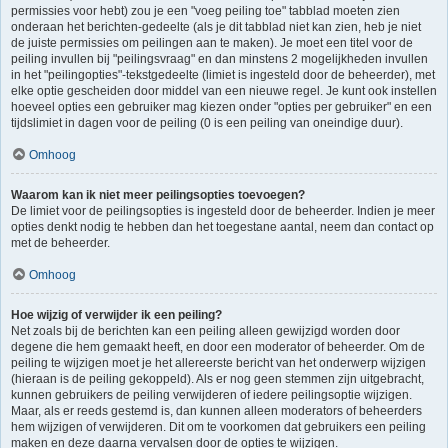
permissies voor hebt) zou je een "voeg peiling toe" tabblad moeten zien
onderaan het berichten-gedeelte (als je dit tabblad niet kan zien, heb je niet
de juiste permissies om peilingen aan te maken). Je moet een titel voor de
peiling invullen bij "peilingsvraag" en dan minstens 2 mogelijkheden invullen
in het "peilingopties"-tekstgedeelte (limiet is ingesteld door de beheerder), met
elke optie gescheiden door middel van een nieuwe regel. Je kunt ook instellen
hoeveel opties een gebruiker mag kiezen onder "opties per gebruiker" en een
tijdslimiet in dagen voor de peiling (0 is een peiling van oneindige duur).
Omhoog
Waarom kan ik niet meer peilingsopties toevoegen?
De limiet voor de peilingsopties is ingesteld door de beheerder. Indien je meer
opties denkt nodig te hebben dan het toegestane aantal, neem dan contact op
met de beheerder.
Omhoog
Hoe wijzig of verwijder ik een peiling?
Net zoals bij de berichten kan een peiling alleen gewijzigd worden door
degene die hem gemaakt heeft, en door een moderator of beheerder. Om de
peiling te wijzigen moet je het allereerste bericht van het onderwerp wijzigen
(hieraan is de peiling gekoppeld). Als er nog geen stemmen zijn uitgebracht,
kunnen gebruikers de peiling verwijderen of iedere peilingsoptie wijzigen.
Maar, als er reeds gestemd is, dan kunnen alleen moderators of beheerders
hem wijzigen of verwijderen. Dit om te voorkomen dat gebruikers een peiling
maken en deze daarna vervalsen door de opties te wijzigen.