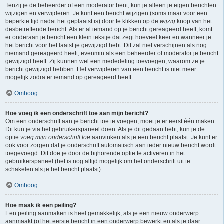
Tenzij je de beheerder of een moderator bent, kun je alleen je eigen berichten
wijzigen en verwijderen. Je kunt een bericht wijzigen (soms maar voor een
beperkte tijd nadat het geplaatst is) door te klikken op de
wijzig
knop van het
desbetreffende bericht. Als er al iemand op je bericht gereageerd heeft, komt
er onderaan je bericht een klein tekstje dat zegt hoeveel keer en wanneer je
het bericht voor het laatst je gewijzigd hebt. Dit zal niet verschijnen als nog
niemand gereageerd heeft, evenmin als een beheerder of moderator je bericht
gewijzigd heeft. Zij kunnen wel een mededeling toevoegen, waarom ze je
bericht gewijzigd hebben. Het verwijderen van een bericht is niet meer
mogelijk zodra er iemand op gereageerd heeft.
Omhoog
Hoe voeg ik een onderschrift toe aan mijn bericht?
Om een onderschrift aan je bericht toe te voegen, moet je er eerst één maken.
Dit kun je via het gebruikerspaneel doen. Als je dit gedaan hebt, kun je de
optie
voeg mijn onderschrift toe
aanvinken als je een bericht plaatst. Je kunt er
ook voor zorgen dat je onderschrift automatisch aan ieder nieuw bericht wordt
toegevoegd. Dit doe je door de bijhorende optie te activeren in het
gebruikerspaneel (het is nog altijd mogelijk om het onderschrift uit te
schakelen als je het bericht plaatst).
Omhoog
Hoe maak ik een peiling?
Een peiling aanmaken is heel gemakkelijk, als je een nieuw onderwerp
aanmaakt (of het eerste bericht in een onderwerp bewerkt en als je daar