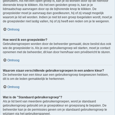
gebruikers. Als het een open groep is, kan je lid worden door op de hiervoor
dienende knop te klikken. Als het een gesloten groep is, kan je je
lidmaatschap aanvragen door op de bijhorende knop te klikken. De
groepsleider moet je aanvraag dan goedkeuren, hij of zij vraagt mogelijk
waarom je lid wil worden. Indien je niet tot een groep toegelaten wordt, moet je
de groepsleider niet lastig vallen, hij of zij heeft een reden om je te weigeren.
Omhoog
Hoe word ik een groepsleider?
Gebruikersgroepen worden door de beheerder gemaakt, deze beslist dus ook
wie de groepsleider is. Als je een gebruikersgroep wil starten, moet je contact
opnemen met de beheerder, dit kan door hem/haar een privébericht te sturen.
Omhoog
Waarom staan verschillende gebruikersgroepen in een andere kleur?
De beheerder kan een kleur aan een gebruikersgroep toegewezen hebben,
dit is om de leden gemakkelijk te herkennen.
Omhoog
Wat is de "Standaard gebruikersgroep"?
Als je lid bent van meerdere gebruikersgroepen, word je standaard
gebruikersgroep gebruikt om je groepskleur en groepsrang te bepalen. De
beheerder kan je de permissies geven om je standaard gebruikersgroep te
wijzigen via het gebruikerspaneel.