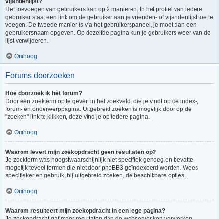
vijandenlijst?
Het toevoegen van gebruikers kan op 2 manieren. In het profiel van iedere
gebruiker staat een link om de gebruiker aan je vrienden- of vijandenlijst toe te
voegen. De tweede manier is via het gebruikerspaneel, je moet dan een
gebruikersnaam opgeven. Op dezelfde pagina kun je gebruikers weer van de
lijst verwijderen.
Omhoog
Forums doorzoeken
Hoe doorzoek ik het forum?
Door een zoekterm op te geven in het zoekveld, die je vindt op de index-,
forum- en onderwerppagina. Uitgebreid zoeken is mogelijk door op de
"zoeken" link te klikken, deze vind je op iedere pagina.
Omhoog
Waarom levert mijn zoekopdracht geen resultaten op?
Je zoekterm was hoogstwaarschijnlijk niet specifiek genoeg en bevatte
mogelijk teveel termen die niet door phpBB3 geïndexeerd worden. Wees
specifieker en gebruik, bij uitgebreid zoeken, de beschikbare opties.
Omhoog
Waarom resulteert mijn zoekopdracht in een lege pagina?
Je zoekopdracht gaf meer resultaten dan de webserver kon verwerken.