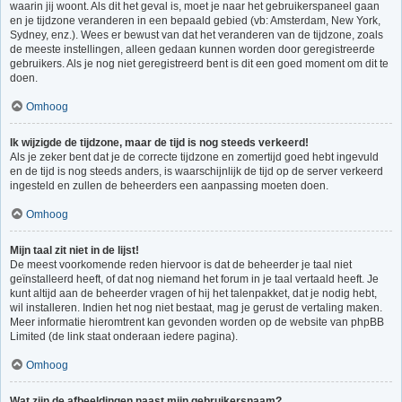
waarin jij woont. Als dit het geval is, moet je naar het gebruikerspaneel gaan
en je tijdzone veranderen in een bepaald gebied (vb: Amsterdam, New York,
Sydney, enz.). Wees er bewust van dat het veranderen van de tijdzone, zoals
de meeste instellingen, alleen gedaan kunnen worden door geregistreerde
gebruikers. Als je nog niet geregistreerd bent is dit een goed moment om dit te
doen.
Omhoog
Ik wijzigde de tijdzone, maar de tijd is nog steeds verkeerd!
Als je zeker bent dat je de correcte tijdzone en zomertijd goed hebt ingevuld
en de tijd is nog steeds anders, is waarschijnlijk de tijd op de server verkeerd
ingesteld en zullen de beheerders een aanpassing moeten doen.
Omhoog
Mijn taal zit niet in de lijst!
De meest voorkomende reden hiervoor is dat de beheerder je taal niet
geïnstalleerd heeft, of dat nog niemand het forum in je taal vertaald heeft. Je
kunt altijd aan de beheerder vragen of hij het talenpakket, dat je nodig hebt,
wil installeren. Indien het nog niet bestaat, mag je gerust de vertaling maken.
Meer informatie hieromtrent kan gevonden worden op de website van phpBB
Limited (de link staat onderaan iedere pagina).
Omhoog
Wat zijn de afbeeldingen naast mijn gebruikersnaam?