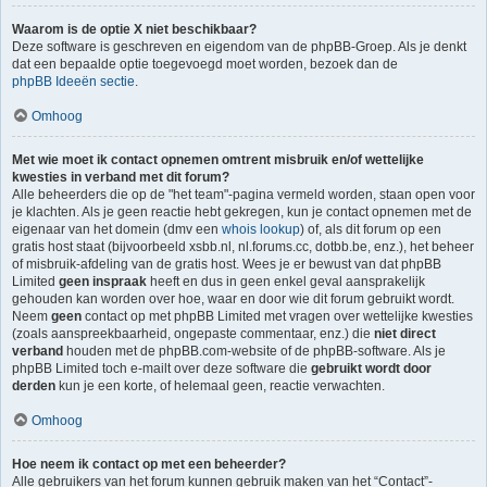
Waarom is de optie X niet beschikbaar?
Deze software is geschreven en eigendom van de phpBB-Groep. Als je denkt
dat een bepaalde optie toegevoegd moet worden, bezoek dan de
phpBB Ideeën sectie
.
Omhoog
Met wie moet ik contact opnemen omtrent misbruik en/of wettelijke
kwesties in verband met dit forum?
Alle beheerders die op de "het team"-pagina vermeld worden, staan open voor
je klachten. Als je geen reactie hebt gekregen, kun je contact opnemen met de
eigenaar van het domein (dmv een
whois lookup
) of, als dit forum op een
gratis host staat (bijvoorbeeld xsbb.nl, nl.forums.cc, dotbb.be, enz.), het beheer
of misbruik-afdeling van de gratis host. Wees je er bewust van dat phpBB
Limited
geen inspraak
heeft en dus in geen enkel geval aansprakelijk
gehouden kan worden over hoe, waar en door wie dit forum gebruikt wordt.
Neem
geen
contact op met phpBB Limited met vragen over wettelijke kwesties
(zoals aanspreekbaarheid, ongepaste commentaar, enz.) die
niet direct
verband
houden met de phpBB.com-website of de phpBB-software. Als je
phpBB Limited toch e-mailt over deze software die
gebruikt wordt door
derden
kun je een korte, of helemaal geen, reactie verwachten.
Omhoog
Hoe neem ik contact op met een beheerder?
Alle gebruikers van het forum kunnen gebruik maken van het “Contact”-