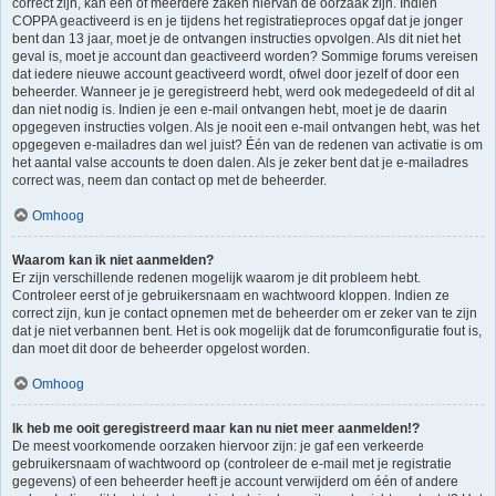
correct zijn, kan één of meerdere zaken hiervan de oorzaak zijn. Indien
COPPA geactiveerd is en je tijdens het registratieproces opgaf dat je jonger
bent dan 13 jaar, moet je de ontvangen instructies opvolgen. Als dit niet het
geval is, moet je account dan geactiveerd worden? Sommige forums vereisen
dat iedere nieuwe account geactiveerd wordt, ofwel door jezelf of door een
beheerder. Wanneer je je geregistreerd hebt, werd ook medegedeeld of dit al
dan niet nodig is. Indien je een e-mail ontvangen hebt, moet je de daarin
opgegeven instructies volgen. Als je nooit een e-mail ontvangen hebt, was het
opgegeven e-mailadres dan wel juist? Één van de redenen van activatie is om
het aantal valse accounts te doen dalen. Als je zeker bent dat je e-mailadres
correct was, neem dan contact op met de beheerder.
Omhoog
Waarom kan ik niet aanmelden?
Er zijn verschillende redenen mogelijk waarom je dit probleem hebt.
Controleer eerst of je gebruikersnaam en wachtwoord kloppen. Indien ze
correct zijn, kun je contact opnemen met de beheerder om er zeker van te zijn
dat je niet verbannen bent. Het is ook mogelijk dat de forumconfiguratie fout is,
dan moet dit door de beheerder opgelost worden.
Omhoog
Ik heb me ooit geregistreerd maar kan nu niet meer aanmelden!?
De meest voorkomende oorzaken hiervoor zijn: je gaf een verkeerde
gebruikersnaam of wachtwoord op (controleer de e-mail met je registratie
gegevens) of een beheerder heeft je account verwijderd om één of andere