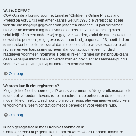
Wat is COPPA?
COPPA is de afkorting voor het Engelse "Children’s Online Privacy and
Protection Act". Dit is een Amerikaanse wet uit 1998 die vereist dat iedere
website die mogelijk gegevens van jongeren onder de 13 jaar verzamelt,
hiervoor de toestemming heeft van de ouders. Deze toestemming moet
schriftelijk of op een andere wijze gegeven worden, zodat de ouders weten dat
de website persoonlijke gegevens van hun kind, jonger dan 13, heeft. Indien
je niet zeker bent of deze wet al dan niet op jou of de website waarop je wil
registreren van toepassing is, neem dan contact op met een juridisch
raadgever voor meer informatie. Houd er rekening mee dat het phpBB-team
geen wettelijke informatie kan verschaffen en ook niet het aanspreekpunt is
voor deze wetgeving, tenzij dit hieronder vermeld wordt.
Omhoog
Waarom kan ik niet registreren?
Mogelijk heeft de beheerder je IP-adres verbannen, of de gebruikersnaam die
je opgeeft verboden. Tevens is het mogelijk dat de beheerder de registratie
mogelijkheid heeft uitgeschakeld om zo de registratie van nieuwe gebruikers
te voorkomen. Neem contact op met de beheerder voor verdere hulp.
Omhoog
Ik ben geregistreerd maar kan niet aanmelden!
Controleer eerst of je gebruikersnaam en wachtwoord kloppen. Indien ze