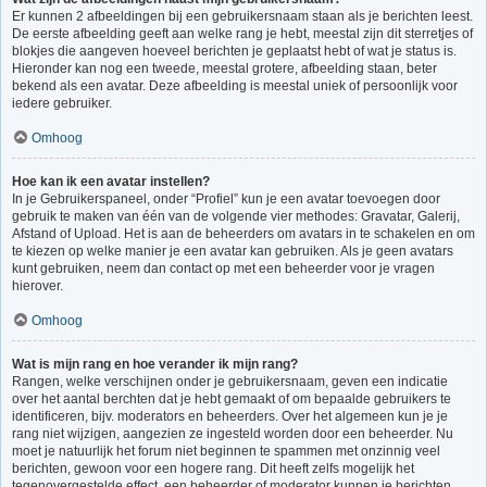
Er kunnen 2 afbeeldingen bij een gebruikersnaam staan als je berichten leest.
De eerste afbeelding geeft aan welke rang je hebt, meestal zijn dit sterretjes of
blokjes die aangeven hoeveel berichten je geplaatst hebt of wat je status is.
Hieronder kan nog een tweede, meestal grotere, afbeelding staan, beter
bekend als een avatar. Deze afbeelding is meestal uniek of persoonlijk voor
iedere gebruiker.
Omhoog
Hoe kan ik een avatar instellen?
In je Gebruikerspaneel, onder “Profiel” kun je een avatar toevoegen door
gebruik te maken van één van de volgende vier methodes: Gravatar, Galerij,
Afstand of Upload. Het is aan de beheerders om avatars in te schakelen en om
te kiezen op welke manier je een avatar kan gebruiken. Als je geen avatars
kunt gebruiken, neem dan contact op met een beheerder voor je vragen
hierover.
Omhoog
Wat is mijn rang en hoe verander ik mijn rang?
Rangen, welke verschijnen onder je gebruikersnaam, geven een indicatie
over het aantal berchten dat je hebt gemaakt of om bepaalde gebruikers te
identificeren, bijv. moderators en beheerders. Over het algemeen kun je je
rang niet wijzigen, aangezien ze ingesteld worden door een beheerder. Nu
moet je natuurlijk het forum niet beginnen te spammen met onzinnig veel
berichten, gewoon voor een hogere rang. Dit heeft zelfs mogelijk het
tegenovergestelde effect, een beheerder of moderator kunnen je berichten