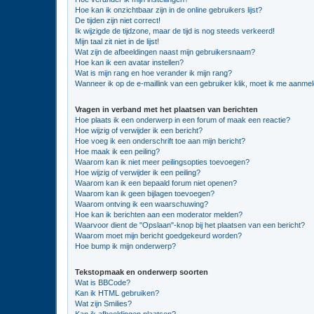
Hoe kan ik onzichtbaar zijn in de online gebruikers lijst?
De tijden zijn niet correct!
Ik wijzigde de tijdzone, maar de tijd is nog steeds verkeerd!
Mijn taal zit niet in de lijst!
Wat zijn de afbeeldingen naast mijn gebruikersnaam?
Hoe kan ik een avatar instellen?
Wat is mijn rang en hoe verander ik mijn rang?
Wanneer ik op de e-maillink van een gebruiker klik, moet ik me aanme
Vragen in verband met het plaatsen van berichten
Hoe plaats ik een onderwerp in een forum of maak een reactie?
Hoe wijzig of verwijder ik een bericht?
Hoe voeg ik een onderschrift toe aan mijn bericht?
Hoe maak ik een peiling?
Waarom kan ik niet meer peilingsopties toevoegen?
Hoe wijzig of verwijder ik een peiling?
Waarom kan ik een bepaald forum niet openen?
Waarom kan ik geen bijlagen toevoegen?
Waarom ontving ik een waarschuwing?
Hoe kan ik berichten aan een moderator melden?
Waarvoor dient de "Opslaan"-knop bij het plaatsen van een bericht?
Waarom moet mijn bericht goedgekeurd worden?
Hoe bump ik mijn onderwerp?
Tekstopmaak en onderwerp soorten
Wat is BBCode?
Kan ik HTML gebruiken?
Wat zijn Smilies?