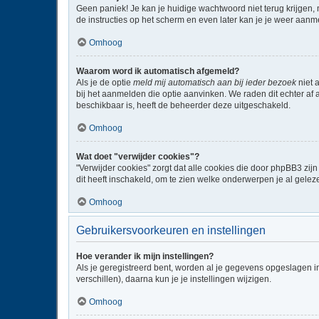
Geen paniek! Je kan je huidige wachtwoord niet terug krijgen,
de instructies op het scherm en even later kan je je weer aanm
Omhoog
Waarom word ik automatisch afgemeld?
Als je de optie
meld mij automatisch aan bij ieder bezoek
niet 
bij het aanmelden die optie aanvinken. We raden dit echter af a
beschikbaar is, heeft de beheerder deze uitgeschakeld.
Omhoog
Wat doet "verwijder cookies"?
"Verwijder cookies" zorgt dat alle cookies die door phpBB3 z
dit heeft inschakeld, om te zien welke onderwerpen je al gelez
Omhoog
Gebruikersvoorkeuren en instellingen
Hoe verander ik mijn instellingen?
Als je geregistreerd bent, worden al je gegevens opgeslagen i
verschillen), daarna kun je je instellingen wijzigen.
Omhoog