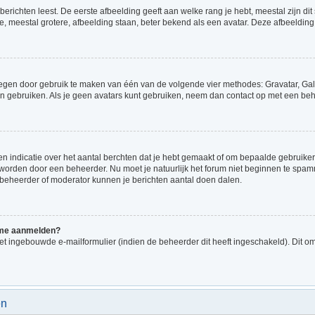
richten leest. De eerste afbeelding geeft aan welke rang je hebt, meestal zijn dit 
e, meestal grotere, afbeelding staan, beter bekend als een avatar. Deze afbeelding 
voegen door gebruik te maken van één van de volgende vier methodes: Gravatar, Gale
n gebruiken. Als je geen avatars kunt gebruiken, neem dan contact op met een beh
indicatie over het aantal berchten dat je hebt gemaakt of om bepaalde gebruikers 
d worden door een beheerder. Nu moet je natuurlijk het forum niet beginnen te sp
en beheerder of moderator kunnen je berichten aantal doen dalen.
k me aanmelden?
t ingebouwde e-mailformulier (indien de beheerder dit heeft ingeschakeld). Dit o
en