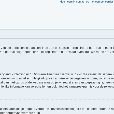
Hoe neem ik contact op met een beheerder
t zijn om berichten te plaatsen. Hoe dan ook, als je geregistreerd bent kun je meer
 van gebruikersgroepen, enz. Het registreren duurt maar even, dus we raden het ze
acy and Protection Act". Dit is een Amerikaanse wet uit 1998 die vereist dat ieder
 toestemming moet schriftelijk of op een andere wijze gegeven worden, zodat de 
et al dan niet op jou of de website waarop je wil registreren van toepassing is, ne
lijke informatie kan verschaffen en ook niet het aanspreekpunt is voor deze wetge
ikersnaam die je opgeeft verboden. Tevens is het mogelijk dat de beheerder de regi
beheerder voor verdere hulp.