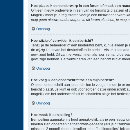
Hoe plaats ik een onderwerp in een forum of maak een reac
Om een nieuw onderwerp in één van de forums te plaatsen of 
Mogelijk moet je je registreren voor je een nieuw onderwerp k
mag geen nieuwe onderwerpen in dit forum plaatsen, je mag ni
Omhoog
Hoe wijzig of verwijder ik een bericht?
Tenzij je de beheerder of een moderator bent, kun je alleen je 
de
wijzig
knop van het desbetreffende bericht. Als er al iemand 
gewijzigd hebt. Dit zal niet verschijnen als nog niemand gere
gewijzigd hebben. Het verwijderen van een bericht is niet mee
Omhoog
Hoe voeg ik een onderschrift toe aan mijn bericht?
Om een onderschrift aan je bericht toe te voegen, moet je er ee
bericht plaatst. Je kunt er ook voor zorgen dat je onderschrift 
mogelijk om het onderschrift uit te schakelen als je het bericht p
Omhoog
Hoe maak ik een peiling?
Een peiling aanmaken is heel gemakkelijk, als je een nieuw on
moeten zien onderaan het berichten-gedeelte (als je dit tabblad 
minstens 2 mogelijkheden invullen in het "peilingopties"-tekst