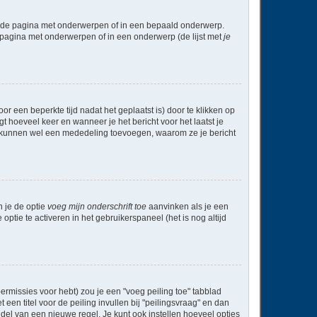
l de pagina met onderwerpen of in een bepaald onderwerp.
 pagina met onderwerpen of in een onderwerp (de lijst met
je
r een beperkte tijd nadat het geplaatst is) door te klikken op
gt hoeveel keer en wanneer je het bericht voor het laatst je
Zij kunnen wel een mededeling toevoegen, waarom ze je bericht
n je de optie
voeg mijn onderschrift toe
aanvinken als je een
optie te activeren in het gebruikerspaneel (het is nog altijd
rmissies voor hebt) zou je een "voeg peiling toe" tabblad
een titel voor de peiling invullen bij "peilingsvraag" en dan
ddel van een nieuwe regel. Je kunt ook instellen hoeveel opties