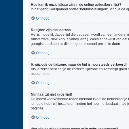
Hoe kan ik onzichtbaar zijn in de online gebruikers lijst?
In het gebruikerspaneel onder "foruminstellingen", vind je de o
Omhoog
De tijden zijn niet correct!
Het is mogelijk dat de tijd die gegeven wordt van een andere ti
Amsterdam, New York, Sydney, enz.). Wees er bewust van dat he
geregistreerd bent is dit een goed moment om dit te doen.
Omhoog
Ik wijzigde de tijdzone, maar de tijd is nog steeds verkeerd!
Als je zeker bent dat je de correcte tijdzone en zomertijd goed
moeten doen.
Omhoog
Mijn taal zit niet in de lijst!
De meest voorkomende reden hiervoor is dat de beheerder je taal
je nodig hebt, wil installeren. Indien het nog niet bestaat, m
pagina).
Omhoog