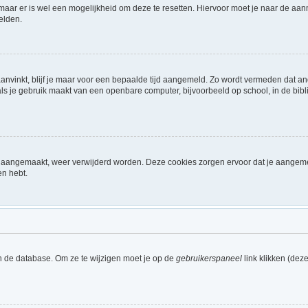
 maar er is wel een mogelijkheid om deze te resetten. Hiervoor moet je naar de a
elden.
aanvinkt, blijf je maar voor een bepaalde tijd aangemeld. Zo wordt vermeden dat a
ls je gebruik maakt van een openbare computer, bijvoorbeeld op school, in de biblio
ijn aangemaakt, weer verwijderd worden. Deze cookies zorgen ervoor dat je aangem
en hebt.
n de database. Om ze te wijzigen moet je op de
gebruikerspaneel
link klikken (dez