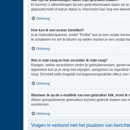
Wat zijn de afbeeldingen naast mijn gebruikersnaam?
Er kunnen 2 afbeeldingen bij een gebruikersnaam staan als je be
geplaatst hebt of wat je status is. Hieronder kan nog een tweed
Omhoog
Hoe kan ik een avatar instellen?
In je Gebruikerspaneel, onder “Profiel” kun je een avatar toe
te schakelen en om te kiezen op welke manier je een avatar ka
Omhoog
Wat is mijn rang en hoe verander ik mijn rang?
Rangen, welke verschijnen onder je gebruikersnaam, geven een 
algemeen kun je je rang niet wijzigen, aangezien ze ingestel
rang. Dit heeft zelfs mogelijk het tegenovergestelde effect, e
Omhoog
Wanneer ik op de e-maillink van een gebruiker klik, moet i
Alleen geregistreerde gebruikers kunnen gebruik maken van he
voorkomen.
Omhoog
Vragen in verband met het plaatsen van bericht