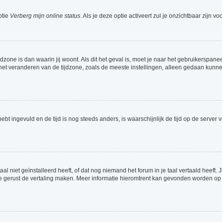
ptie
Verberg mijn online status
. Als je deze optie activeert zul je onzichtbaar zijn 
jdzone is dan waarin jij woont. Als dit het geval is, moet je naar het gebruikerspa
t veranderen van de tijdzone, zoals de meeste instellingen, alleen gedaan kunnen
 hebt ingevuld en de tijd is nog steeds anders, is waarschijnlijk de tijd op de serv
 niet geïnstalleerd heeft, of dat nog niemand het forum in je taal vertaald heeft. Je
ag je gerust de vertaling maken. Meer informatie hieromtrent kan gevonden worden o