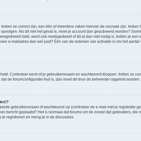
ndien ze correct zijn, kan één of meerdere zaken hiervan de oorzaak zijn. Indien C
es opvolgen. Als dit niet het geval is, moet je account dan geactiveerd worden? S
geregistreerd hebt, werd ook medegedeeld of dit al dan niet nodig is. Indien je een
ven e-mailadres dan wel juist? Één van de redenen van activatie is om het aantal va
 hebt. Controleer eerst of je gebruikersnaam en wachtwoord kloppen. Indien ze cor
jk dat de forumconfiguratie fout is, dan moet dit door de beheerder opgelost worden.
den!?
eerde gebruikersnaam of wachtwoord op (controleer de e-mail met je registratie g
it een bericht geplaatst? Het is normaal dat forums om de zoveel tijd gebruikers, di
te registreren en meng je in de discussies.