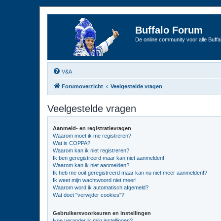
Buffalo Forum
De online community voor alle Buffal
V&A
Forumoverzicht
Veelgestelde vragen
Veelgestelde vragen
Aanmeld- en registratievragen
Waarom moet ik me registreren?
Wat is COPPA?
Waarom kan ik niet registreren?
Ik ben geregistreerd maar kan niet aanmelden!
Waarom kan ik niet aanmelden?
Ik heb me ooit geregistreerd maar kan nu niet meer aanmelden!?
Ik weet mijn wachtwoord niet meer!
Waarom word ik automatisch afgemeld?
Wat doet "verwijder cookies"?
Gebruikersvoorkeuren en instellingen
Hoe verander ik mijn instellingen?