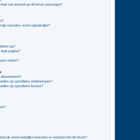
nhoud van iemand op dit forum ontvangen!
st?
ijn vrienden- en/of vijandenlijst?
ltaten op?
 lege pagina?
erpen vinden?
s
en abonnement?
stellen op specifieke onderwerpen?
tellen op specifieke forums?
rum?
bruik en/of wettelijke kwesties in verband met dit forum?