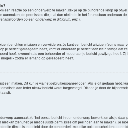
tie?
om een reactie op een onderwerp te maken, klik je op de bijhorende knop op ofwe
an aanmaken, de permissies die je al dan niet hebt in het forum staan onderaan de
et antwoorden op een onderwerp in dit forum, enz.
).
eigen berichten wijzigen en verwijderen. Je kunt een bericht wijzigen (soms maar voo
op je bericht gereageerd heeft, komt er onderaan je bericht een klein tekstje dat ze
ageerd heeft, evenmin als een beheerder of moderator je bericht gewijzigd heeft. 
r mogelijk zodra er iemand op gereageerd heeft.
rst één maken. Dit kun je via het gebruikerspaneel doen. Als je dit gedaan hebt, ku
automatisch aan ieder nieuw bericht wordt toegevoegd. Dit doe je door de bijhorende 
laatst).
derwerp aanmaakt (of het eerste bericht in een onderwerp bewerkt en als je daar pe
niet kan zien, heb je niet de juiste permissies om peilingen aan te maken). Je moet 
gedeelte (limiet is ingesteld door de beheerder), met elke optie gescheiden door mi