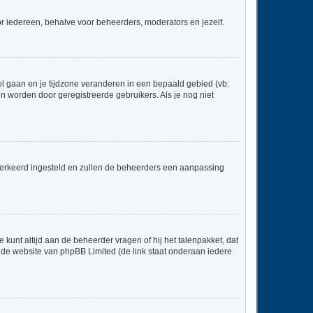
voor iedereen, behalve voor beheerders, moderators en jezelf.
neel gaan en je tijdzone veranderen in een bepaald gebied (vb:
 worden door geregistreerde gebruikers. Als je nog niet
er verkeerd ingesteld en zullen de beheerders een aanpassing
 kunt altijd aan de beheerder vragen of hij het talenpakket, dat
p de website van phpBB Limited (de link staat onderaan iedere