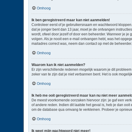
Omhoog
Ik ben geregistreerd maar kan niet aanmelden!
Controleer eerst of je gebruikersnaam en wachtwoord kloppen. I
dat je jonger bent dan 13 jaar, moet je de ontvangen instructi
wordt, ofwel door jezelf of door een beheerder. Wanneer je je 
volgen. Als je nooit een e-mail ontvangen hebt, was het opgege
mailadres correct was, neem dan contact op met de beheerder.
Omhoog
Waarom kan ik niet aanmelden?
Er zijn verschillende redenen mogelijk waarom je dit probleem
zeker van te zijn dat je niet verbannen bent. Het is ook mogeli
Omhoog
Ik heb me ooit geregistreerd maar kan nu niet meer aanmel
De meest voorkomende oorzaken hiervoor zijn: je gaf een verk
of andere reden. Indien dit laatste het geval is, heb je dan oo
om de database qua omvang te verkleinen. Probeer je opnieuw 
Omhoog
Ik weet mijn wachtwoord niet meer!