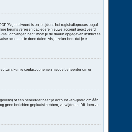
OPPA geactiveerd is en je tijdens het registratieproces opgaf
ommige forums vereisen dat iedere nieuwe account geactiveerd
 e-mail ontvangen hebt, moet je de daarin opgegeven instructies
lse accounts te doen dalen. Als je zeker bent dat je e-
rect zijn, kun je contact opnemen met de beheerder om er
egevens) of een beheerder heeft je account verwijderd om één
e nog geen berichten geplaatst hebben, verwijderen. Dit doen ze