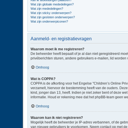
Kan ik afbeeldingen plaatsen?
Wat zijn globale mededelingen?
Wat zijn mededelingen?
Wat zijn sticky onderwerpen?
Wat zijn gesloten onderwerpen?
Wat zijn onderwerpiconen?
Aanmeld- en registratievragen
Waarom moet ik me registreren?
De beheerder heeft bepaalt of je al dan niet geregistreerd moe
privéberichten sturen, andere gebruikers e-mailen, lid worden
Omhoog
Wat is COPPA?
COPPA is de afkorting voor het Engelse "Children’s Online Priv
verzamelt, hiervoor de toestemming heeft van de ouders. Deze
kind, jonger dan 13, heeft. Indien je niet zeker bent of deze w
informatie. Houd er rekening mee dat het phpBB-team geen wette
Omhoog
Waarom kan ik niet registreren?
Mogelijk heeft de beheerder je IP-adres verbannen, of de gebru
van nieuwe gebruikers te voorkomen. Neem contact op met de 