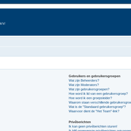
o's!
Gebruikers en gebruikersgroepen
Wat zijn Beheerders?
Wat zijn Moderators?
Wat zijn gebruikersgroepen?
Hoe word ik lid van een gebruikersgroep?
Hoe word ik een groepsleider?
Waarom staan verschillende gebruikersgroe
Wat is de "Standaard gebruikersgroep"?
Waarvoor dient de "Het Team"-link?
Privéberichten
Ik kan geen privéberichten sturen!
Ik blijf ongewenste privéberichten ontvange