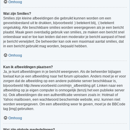
Omhoog
Wat zijn Smilies?
Smilies zijn kleine afbeeldingen die gebruikt kunnen worden om een
gevoelstoestand uit te drukken, bijvoorbeeld :) betekent blij, :( betekent
ongelukkig. Alle beschikbare smilies worden weergegeven als je een bericht
plaatst. Maak geen overdadig gebruik van smilies, ze maken een bericht snel
onleesbaar wat er toe kan leiden dat een moderator je bericht aanpast of heel
je bericht verwijdert. De beheerder kan ook een maximaal aantal smilies, dat
in een bericht gebruikt mag worden, bepaald hebben.
Omhoog
Kan ik afbeeldingen plaatsen?
Ja, je kunt afbeeldingen in je bericht weergeven. Als de beheerder bijlagen
toelaat kun je een afbeelding naar het forum uploaden. Anders moet je er voor
zorgen dat de afbeelding op een andere publieke server beschikbaar is,
bijvoorbeeld http://www.voorbeeld.com/mijn_afbeelding.gif. Linken naar een
afbeelding op je eigen computer is onmogelijk (tenzij het een publieke server
is). Ook afbeeldingen die een authentificatie vereisen zoals in: Hotmail of
Yahoo mailboxen, een wachtwoord beschermde website, enz. kunnen niet
worden weergegeven. Om een afbeelding weer te geven, moet je de BBCode
tag [img] gebruiken.
Omhoog
Wat zijn globale mededelingen?