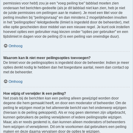
permissies voor hebt) zou je een "voeg peiling toe" tabblad moeten zien
onderaan het berichten-gedeelte (als je dit tabblad niet kan zien, heb je niet
de juiste permissies om peilingen aan te maken). Je moet een titel voor de
peiling invullen bij "peilingsvraag" en dan minstens 2 mogelijkheden invullen
in het "peilingopties"-tekstgedeelte (limiet is ingesteld door de beheerder), met
elke optie gescheiden door middel van een nieuwe regel. Je kunt ook instellen
hoeveel opties een gebruiker mag kiezen onder "opties per gebruiker" en een
tijdslimiet in dagen voor de peiling (0 is een peiling van oneindige duur).
Omhoog
Waarom kan ik niet meer peilingsopties toevoegen?
De limiet voor de peilingsopties is ingesteld door de beheerder. Indien je meer
opties denkt nodig te hebben dan het toegestane aantal, neem dan contact op
met de beheerder.
Omhoog
Hoe wijzig of verwijder ik een peiling?
Net zoals bij de berichten kan een peiling alleen gewijzigd worden door
degene die hem gemaakt heeft, en door een moderator of beheerder. Om de
peiling te wijzigen moet je het allereerste bericht van het onderwerp wijzigen
(hieraan is de peiling gekoppeld). Als er nog geen stemmen zijn uitgebracht,
kunnen gebruikers de peiling verwijderen of iedere peilingsoptie wijzigen.
Maar, als er reeds gestemd is, dan kunnen alleen moderators of beheerders
hem wijzigen of verwijderen. Dit om te voorkomen dat gebruikers een peiling
maken en deze daarna vervalsen door de opties te wijzigen.