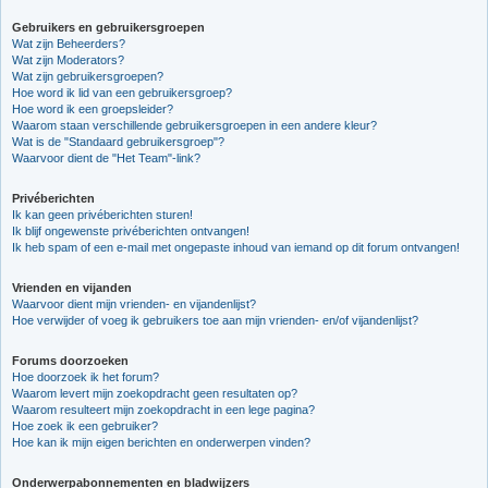
Gebruikers en gebruikersgroepen
Wat zijn Beheerders?
Wat zijn Moderators?
Wat zijn gebruikersgroepen?
Hoe word ik lid van een gebruikersgroep?
Hoe word ik een groepsleider?
Waarom staan verschillende gebruikersgroepen in een andere kleur?
Wat is de "Standaard gebruikersgroep"?
Waarvoor dient de "Het Team"-link?
Privéberichten
Ik kan geen privéberichten sturen!
Ik blijf ongewenste privéberichten ontvangen!
Ik heb spam of een e-mail met ongepaste inhoud van iemand op dit forum ontvangen!
Vrienden en vijanden
Waarvoor dient mijn vrienden- en vijandenlijst?
Hoe verwijder of voeg ik gebruikers toe aan mijn vrienden- en/of vijandenlijst?
Forums doorzoeken
Hoe doorzoek ik het forum?
Waarom levert mijn zoekopdracht geen resultaten op?
Waarom resulteert mijn zoekopdracht in een lege pagina?
Hoe zoek ik een gebruiker?
Hoe kan ik mijn eigen berichten en onderwerpen vinden?
Onderwerpabonnementen en bladwijzers