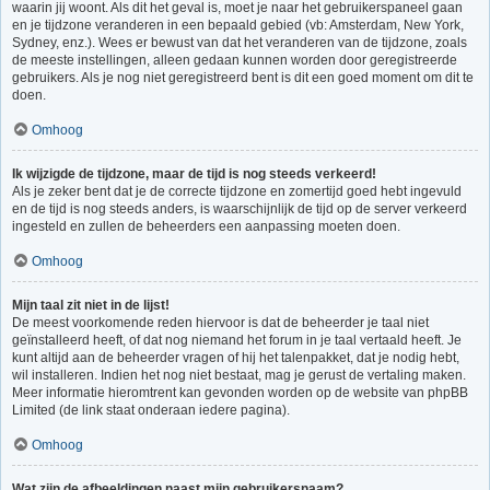
waarin jij woont. Als dit het geval is, moet je naar het gebruikerspaneel gaan
en je tijdzone veranderen in een bepaald gebied (vb: Amsterdam, New York,
Sydney, enz.). Wees er bewust van dat het veranderen van de tijdzone, zoals
de meeste instellingen, alleen gedaan kunnen worden door geregistreerde
gebruikers. Als je nog niet geregistreerd bent is dit een goed moment om dit te
doen.
Omhoog
Ik wijzigde de tijdzone, maar de tijd is nog steeds verkeerd!
Als je zeker bent dat je de correcte tijdzone en zomertijd goed hebt ingevuld
en de tijd is nog steeds anders, is waarschijnlijk de tijd op de server verkeerd
ingesteld en zullen de beheerders een aanpassing moeten doen.
Omhoog
Mijn taal zit niet in de lijst!
De meest voorkomende reden hiervoor is dat de beheerder je taal niet
geïnstalleerd heeft, of dat nog niemand het forum in je taal vertaald heeft. Je
kunt altijd aan de beheerder vragen of hij het talenpakket, dat je nodig hebt,
wil installeren. Indien het nog niet bestaat, mag je gerust de vertaling maken.
Meer informatie hieromtrent kan gevonden worden op de website van phpBB
Limited (de link staat onderaan iedere pagina).
Omhoog
Wat zijn de afbeeldingen naast mijn gebruikersnaam?