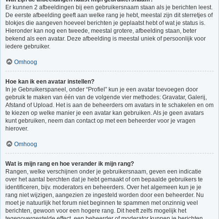
Er kunnen 2 afbeeldingen bij een gebruikersnaam staan als je berichten leest.
De eerste afbeelding geeft aan welke rang je hebt, meestal zijn dit sterretjes of
blokjes die aangeven hoeveel berichten je geplaatst hebt of wat je status is.
Hieronder kan nog een tweede, meestal grotere, afbeelding staan, beter
bekend als een avatar. Deze afbeelding is meestal uniek of persoonlijk voor
iedere gebruiker.
Omhoog
Hoe kan ik een avatar instellen?
In je Gebruikerspaneel, onder “Profiel” kun je een avatar toevoegen door
gebruik te maken van één van de volgende vier methodes: Gravatar, Galerij,
Afstand of Upload. Het is aan de beheerders om avatars in te schakelen en om
te kiezen op welke manier je een avatar kan gebruiken. Als je geen avatars
kunt gebruiken, neem dan contact op met een beheerder voor je vragen
hierover.
Omhoog
Wat is mijn rang en hoe verander ik mijn rang?
Rangen, welke verschijnen onder je gebruikersnaam, geven een indicatie
over het aantal berchten dat je hebt gemaakt of om bepaalde gebruikers te
identificeren, bijv. moderators en beheerders. Over het algemeen kun je je
rang niet wijzigen, aangezien ze ingesteld worden door een beheerder. Nu
moet je natuurlijk het forum niet beginnen te spammen met onzinnig veel
berichten, gewoon voor een hogere rang. Dit heeft zelfs mogelijk het
tegenovergestelde effect, een beheerder of moderator kunnen je berichten