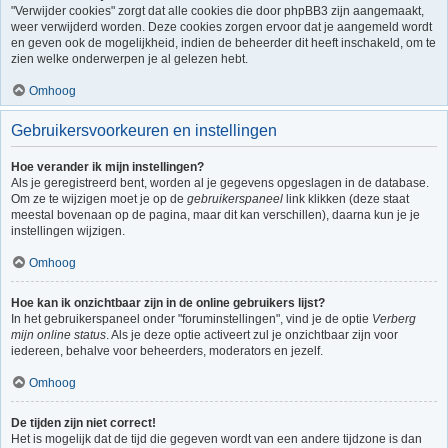
"Verwijder cookies" zorgt dat alle cookies die door phpBB3 zijn aangemaakt,
weer verwijderd worden. Deze cookies zorgen ervoor dat je aangemeld wordt
en geven ook de mogelijkheid, indien de beheerder dit heeft inschakeld, om te
zien welke onderwerpen je al gelezen hebt.
Omhoog
Gebruikersvoorkeuren en instellingen
Hoe verander ik mijn instellingen?
Als je geregistreerd bent, worden al je gegevens opgeslagen in de database.
Om ze te wijzigen moet je op de
gebruikerspaneel
link klikken (deze staat
meestal bovenaan op de pagina, maar dit kan verschillen), daarna kun je je
instellingen wijzigen.
Omhoog
Hoe kan ik onzichtbaar zijn in de online gebruikers lijst?
In het gebruikerspaneel onder "foruminstellingen", vind je de optie
Verberg
mijn online status
. Als je deze optie activeert zul je onzichtbaar zijn voor
iedereen, behalve voor beheerders, moderators en jezelf.
Omhoog
De tijden zijn niet correct!
Het is mogelijk dat de tijd die gegeven wordt van een andere tijdzone is dan