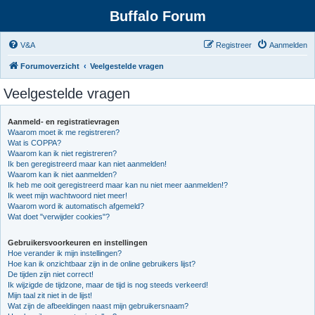
Buffalo Forum
V&A
Registreer
Aanmelden
Forumoverzicht
Veelgestelde vragen
Veelgestelde vragen
Aanmeld- en registratievragen
Waarom moet ik me registreren?
Wat is COPPA?
Waarom kan ik niet registreren?
Ik ben geregistreerd maar kan niet aanmelden!
Waarom kan ik niet aanmelden?
Ik heb me ooit geregistreerd maar kan nu niet meer aanmelden!?
Ik weet mijn wachtwoord niet meer!
Waarom word ik automatisch afgemeld?
Wat doet "verwijder cookies"?
Gebruikersvoorkeuren en instellingen
Hoe verander ik mijn instellingen?
Hoe kan ik onzichtbaar zijn in de online gebruikers lijst?
De tijden zijn niet correct!
Ik wijzigde de tijdzone, maar de tijd is nog steeds verkeerd!
Mijn taal zit niet in de lijst!
Wat zijn de afbeeldingen naast mijn gebruikersnaam?