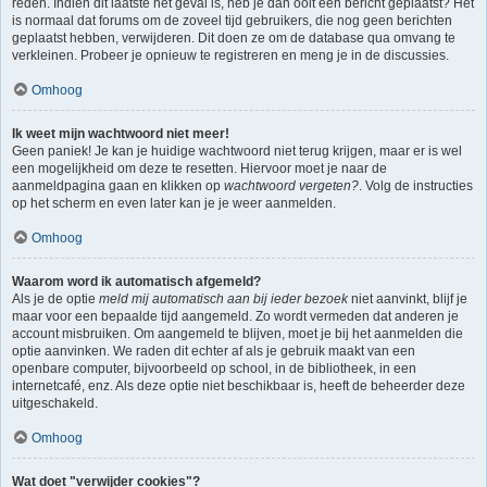
reden. Indien dit laatste het geval is, heb je dan ooit een bericht geplaatst? Het
is normaal dat forums om de zoveel tijd gebruikers, die nog geen berichten
geplaatst hebben, verwijderen. Dit doen ze om de database qua omvang te
verkleinen. Probeer je opnieuw te registreren en meng je in de discussies.
Omhoog
Ik weet mijn wachtwoord niet meer!
Geen paniek! Je kan je huidige wachtwoord niet terug krijgen, maar er is wel
een mogelijkheid om deze te resetten. Hiervoor moet je naar de
aanmeldpagina gaan en klikken op
wachtwoord vergeten?
. Volg de instructies
op het scherm en even later kan je je weer aanmelden.
Omhoog
Waarom word ik automatisch afgemeld?
Als je de optie
meld mij automatisch aan bij ieder bezoek
niet aanvinkt, blijf je
maar voor een bepaalde tijd aangemeld. Zo wordt vermeden dat anderen je
account misbruiken. Om aangemeld te blijven, moet je bij het aanmelden die
optie aanvinken. We raden dit echter af als je gebruik maakt van een
openbare computer, bijvoorbeeld op school, in de bibliotheek, in een
internetcafé, enz. Als deze optie niet beschikbaar is, heeft de beheerder deze
uitgeschakeld.
Omhoog
Wat doet "verwijder cookies"?