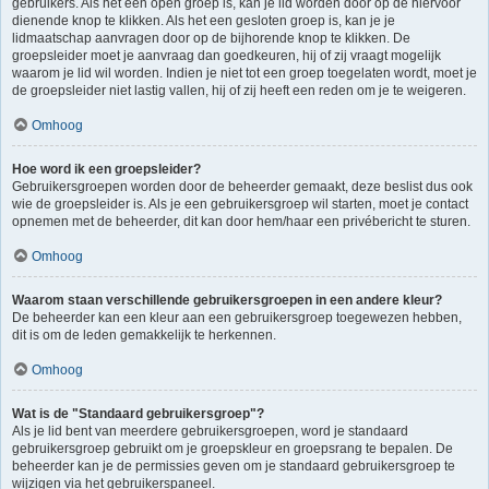
gebruikers. Als het een open groep is, kan je lid worden door op de hiervoor
dienende knop te klikken. Als het een gesloten groep is, kan je je
lidmaatschap aanvragen door op de bijhorende knop te klikken. De
groepsleider moet je aanvraag dan goedkeuren, hij of zij vraagt mogelijk
waarom je lid wil worden. Indien je niet tot een groep toegelaten wordt, moet je
de groepsleider niet lastig vallen, hij of zij heeft een reden om je te weigeren.
Omhoog
Hoe word ik een groepsleider?
Gebruikersgroepen worden door de beheerder gemaakt, deze beslist dus ook
wie de groepsleider is. Als je een gebruikersgroep wil starten, moet je contact
opnemen met de beheerder, dit kan door hem/haar een privébericht te sturen.
Omhoog
Waarom staan verschillende gebruikersgroepen in een andere kleur?
De beheerder kan een kleur aan een gebruikersgroep toegewezen hebben,
dit is om de leden gemakkelijk te herkennen.
Omhoog
Wat is de "Standaard gebruikersgroep"?
Als je lid bent van meerdere gebruikersgroepen, word je standaard
gebruikersgroep gebruikt om je groepskleur en groepsrang te bepalen. De
beheerder kan je de permissies geven om je standaard gebruikersgroep te
wijzigen via het gebruikerspaneel.