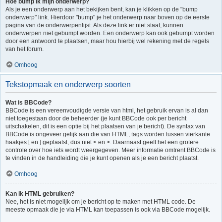
Hoe bump ik mijn onderwerp?
Als je een onderwerp aan het bekijken bent, kan je klikken op de "bump
onderwerp" link. Hierdoor "bump" je het onderwerp naar boven op de eerste
pagina van de onderwerpenlijst. Als deze link er niet staat, kunnen
onderwerpen niet gebumpt worden. Een onderwerp kan ook gebumpt worden
door een antwoord te plaatsen, maar hou hierbij wel rekening met de regels
van het forum.
Omhoog
Tekstopmaak en onderwerp soorten
Wat is BBCode?
BBCode is een vereenvoudigde versie van html, het gebruik ervan is al dan
niet toegestaan door de beheerder (je kunt BBCode ook per bericht
uitschakelen, dit is een optie bij het plaatsen van je bericht). De syntax van
BBCode is ongeveer gelijk aan die van HTML, tags worden tussen vierkante
haakjes [ en ] geplaatst, dus niet < en >. Daarnaast geeft het een grotere
controle over hoe iets wordt weergegeven. Meer informatie omtrent BBCode is
te vinden in de handleiding die je kunt openen als je een bericht plaatst.
Omhoog
Kan ik HTML gebruiken?
Nee, het is niet mogelijk om je bericht op te maken met HTML code. De
meeste opmaak die je via HTML kan toepassen is ook via BBCode mogelijk.