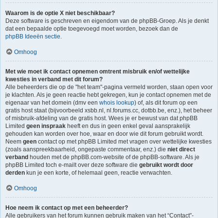
Waarom is de optie X niet beschikbaar?
Deze software is geschreven en eigendom van de phpBB-Groep. Als je denkt
dat een bepaalde optie toegevoegd moet worden, bezoek dan de
phpBB Ideeën sectie
.
Omhoog
Met wie moet ik contact opnemen omtrent misbruik en/of wettelijke
kwesties in verband met dit forum?
Alle beheerders die op de "het team"-pagina vermeld worden, staan open voor
je klachten. Als je geen reactie hebt gekregen, kun je contact opnemen met de
eigenaar van het domein (dmv een
whois lookup
) of, als dit forum op een
gratis host staat (bijvoorbeeld xsbb.nl, nl.forums.cc, dotbb.be, enz.), het beheer
of misbruik-afdeling van de gratis host. Wees je er bewust van dat phpBB
Limited
geen inspraak
heeft en dus in geen enkel geval aansprakelijk
gehouden kan worden over hoe, waar en door wie dit forum gebruikt wordt.
Neem
geen
contact op met phpBB Limited met vragen over wettelijke kwesties
(zoals aanspreekbaarheid, ongepaste commentaar, enz.) die
niet direct
verband
houden met de phpBB.com-website of de phpBB-software. Als je
phpBB Limited toch e-mailt over deze software die
gebruikt wordt door
derden
kun je een korte, of helemaal geen, reactie verwachten.
Omhoog
Hoe neem ik contact op met een beheerder?
Alle gebruikers van het forum kunnen gebruik maken van het “Contact”-