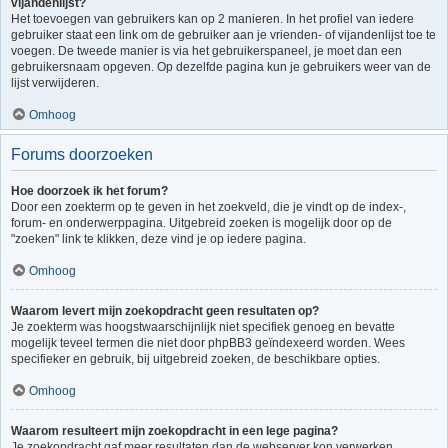
vijandenlijst?
Het toevoegen van gebruikers kan op 2 manieren. In het profiel van iedere
gebruiker staat een link om de gebruiker aan je vrienden- of vijandenlijst toe te
voegen. De tweede manier is via het gebruikerspaneel, je moet dan een
gebruikersnaam opgeven. Op dezelfde pagina kun je gebruikers weer van de
lijst verwijderen.
Omhoog
Forums doorzoeken
Hoe doorzoek ik het forum?
Door een zoekterm op te geven in het zoekveld, die je vindt op de index-,
forum- en onderwerppagina. Uitgebreid zoeken is mogelijk door op de
"zoeken" link te klikken, deze vind je op iedere pagina.
Omhoog
Waarom levert mijn zoekopdracht geen resultaten op?
Je zoekterm was hoogstwaarschijnlijk niet specifiek genoeg en bevatte
mogelijk teveel termen die niet door phpBB3 geïndexeerd worden. Wees
specifieker en gebruik, bij uitgebreid zoeken, de beschikbare opties.
Omhoog
Waarom resulteert mijn zoekopdracht in een lege pagina?
Je zoekopdracht gaf meer resultaten dan de webserver kon verwerken.