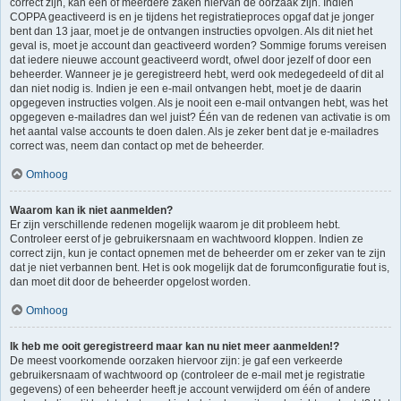
correct zijn, kan één of meerdere zaken hiervan de oorzaak zijn. Indien
COPPA geactiveerd is en je tijdens het registratieproces opgaf dat je jonger
bent dan 13 jaar, moet je de ontvangen instructies opvolgen. Als dit niet het
geval is, moet je account dan geactiveerd worden? Sommige forums vereisen
dat iedere nieuwe account geactiveerd wordt, ofwel door jezelf of door een
beheerder. Wanneer je je geregistreerd hebt, werd ook medegedeeld of dit al
dan niet nodig is. Indien je een e-mail ontvangen hebt, moet je de daarin
opgegeven instructies volgen. Als je nooit een e-mail ontvangen hebt, was het
opgegeven e-mailadres dan wel juist? Één van de redenen van activatie is om
het aantal valse accounts te doen dalen. Als je zeker bent dat je e-mailadres
correct was, neem dan contact op met de beheerder.
Omhoog
Waarom kan ik niet aanmelden?
Er zijn verschillende redenen mogelijk waarom je dit probleem hebt.
Controleer eerst of je gebruikersnaam en wachtwoord kloppen. Indien ze
correct zijn, kun je contact opnemen met de beheerder om er zeker van te zijn
dat je niet verbannen bent. Het is ook mogelijk dat de forumconfiguratie fout is,
dan moet dit door de beheerder opgelost worden.
Omhoog
Ik heb me ooit geregistreerd maar kan nu niet meer aanmelden!?
De meest voorkomende oorzaken hiervoor zijn: je gaf een verkeerde
gebruikersnaam of wachtwoord op (controleer de e-mail met je registratie
gegevens) of een beheerder heeft je account verwijderd om één of andere