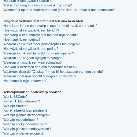
Hoe kan ik een avatar instellen?
Wat is mijn rang en hoe verander ik mijn rang?
Wanneer ik op de e-maillink van een gebruiker klik, moet ik me aanmelden?
Vragen in verband met het plaatsen van berichten
Hoe plaats ik een onderwerp in een forum of maak een reactie?
Hoe wijzig of verwijder ik een bericht?
Hoe voeg ik een onderschrift toe aan mijn bericht?
Hoe maak ik een peiling?
Waarom kan ik niet meer peilingsopties toevoegen?
Hoe wijzig of verwijder ik een peiling?
Waarom kan ik een bepaald forum niet openen?
Waarom kan ik geen bijlagen toevoegen?
Waarom ontving ik een waarschuwing?
Hoe kan ik berichten aan een moderator melden?
Waarvoor dient de "Opslaan"-knop bij het plaatsen van een bericht?
Waarom moet mijn bericht goedgekeurd worden?
Hoe bump ik mijn onderwerp?
Tekstopmaak en onderwerp soorten
Wat is BBCode?
Kan ik HTML gebruiken?
Wat zijn Smilies?
Kan ik afbeeldingen plaatsen?
Wat zijn globale mededelingen?
Wat zijn mededelingen?
Wat zijn sticky onderwerpen?
Wat zijn gesloten onderwerpen?
Wat zijn onderwerpiconen?