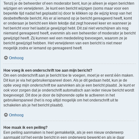
Tenzij je de beheerder of een moderator bent, kun je alleen je eigen berichten
wijzigen en verwijderen. Je kunt een bericht wijzigen (soms maar voor een
beperkte tijd nadat het geplaatst is) door te klikken op de
wijzig
knop van het
desbetreffende bericht. Als er al iemand op je bericht gereageerd heeft, komt
er onderaan je bericht een klein tekstje dat zegt hoeveel keer en wanneer je
het bericht voor het laatst je gewijzigd hebt. Dit zal niet verschijnen als nog
niemand gereageerd heeft, evenmin als een beheerder of moderator je bericht
gewijzigd heeft. Zij kunnen wel een mededeling toevoegen, waarom ze je
bericht gewijzigd hebben. Het verwijderen van een bericht is niet meer
mogelijk zodra er iemand op gereageerd heeft.
Omhoog
Hoe voeg ik een onderschrift toe aan mijn bericht?
Om een onderschrift aan je bericht toe te voegen, moet je er eerst één maken.
Dit kun je via het gebruikerspaneel doen. Als je dit gedaan hebt, kun je de
optie
voeg mijn onderschrift toe
aanvinken als je een bericht plaatst. Je kunt er
ook voor zorgen dat je onderschrift automatisch aan ieder nieuw bericht wordt
toegevoegd. Dit doe je door de bijhorende optie te activeren in het
gebruikerspaneel (het is nog altijd mogelijk om het onderschrift uit te
schakelen als je het bericht plaatst).
Omhoog
Hoe maak ik een peiling?
Een peiling aanmaken is heel gemakkelijk, als je een nieuw onderwerp
aanmaakt (of het eerste bericht in een onderwerp bewerkt en als je daar