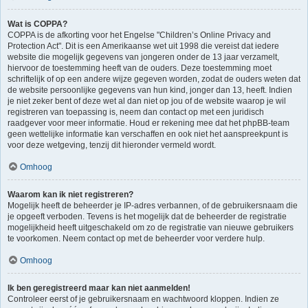
Wat is COPPA?
COPPA is de afkorting voor het Engelse "Children’s Online Privacy and
Protection Act". Dit is een Amerikaanse wet uit 1998 die vereist dat iedere
website die mogelijk gegevens van jongeren onder de 13 jaar verzamelt,
hiervoor de toestemming heeft van de ouders. Deze toestemming moet
schriftelijk of op een andere wijze gegeven worden, zodat de ouders weten dat
de website persoonlijke gegevens van hun kind, jonger dan 13, heeft. Indien
je niet zeker bent of deze wet al dan niet op jou of de website waarop je wil
registreren van toepassing is, neem dan contact op met een juridisch
raadgever voor meer informatie. Houd er rekening mee dat het phpBB-team
geen wettelijke informatie kan verschaffen en ook niet het aanspreekpunt is
voor deze wetgeving, tenzij dit hieronder vermeld wordt.
Omhoog
Waarom kan ik niet registreren?
Mogelijk heeft de beheerder je IP-adres verbannen, of de gebruikersnaam die
je opgeeft verboden. Tevens is het mogelijk dat de beheerder de registratie
mogelijkheid heeft uitgeschakeld om zo de registratie van nieuwe gebruikers
te voorkomen. Neem contact op met de beheerder voor verdere hulp.
Omhoog
Ik ben geregistreerd maar kan niet aanmelden!
Controleer eerst of je gebruikersnaam en wachtwoord kloppen. Indien ze