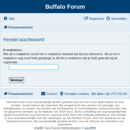
Buffalo Forum
V&A
Registreer
Aanmelden
Forumoverzicht
Herstel wachtwoord
E-mailadres:
Met dit e-mailadres wordt het e-mailadres bedoeld dat bij ons bekend is. Als je het e-
mailadres nog nooit hebt gewijzigd, is dit het e-mailadres dat je hebt gebruikt bij de
registratie.
Forumoverzicht
Contact
Verwijder cookies
Alle tijden zijn
UTC+02:00
KAA Gent kan nooit aansprakelijk worden gesteld voor om het even welk nadeel of voor
schade, zowel moreel als materieel, die toegebracht kan worden ten gevolge van
feitelijkheden en daden van derden die rechtstreeks of onrechtstreeks verband houden met
de gegevens vermeld op de website van KAA Gent. Deze ontheffing van aansprakelijkheid
geldt inzonderheid voor het forum, waarvan KAA Gent zich volledig distantieert. Elk individu
is dus verantwoordelijk voor zijn uitlatingen op het Buffalo Forum. Ook het webteam en de
moderators kunnen niet aansprakelijk gesteld worden voor de inhoud van berichten van
gebruikers.
phpBB Two Factor Authentication ©
paul999