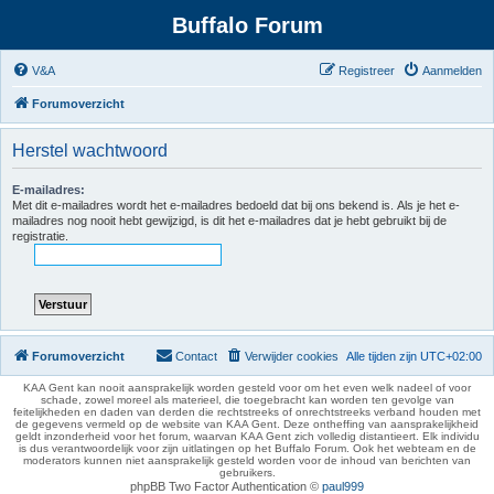
Buffalo Forum
V&A
Registreer
Aanmelden
Forumoverzicht
Herstel wachtwoord
E-mailadres:
Met dit e-mailadres wordt het e-mailadres bedoeld dat bij ons bekend is. Als je het e-
mailadres nog nooit hebt gewijzigd, is dit het e-mailadres dat je hebt gebruikt bij de
registratie.
Forumoverzicht
Contact
Verwijder cookies
Alle tijden zijn
UTC+02:00
KAA Gent kan nooit aansprakelijk worden gesteld voor om het even welk nadeel of voor
schade, zowel moreel als materieel, die toegebracht kan worden ten gevolge van
feitelijkheden en daden van derden die rechtstreeks of onrechtstreeks verband houden met
de gegevens vermeld op de website van KAA Gent. Deze ontheffing van aansprakelijkheid
geldt inzonderheid voor het forum, waarvan KAA Gent zich volledig distantieert. Elk individu
is dus verantwoordelijk voor zijn uitlatingen op het Buffalo Forum. Ook het webteam en de
moderators kunnen niet aansprakelijk gesteld worden voor de inhoud van berichten van
gebruikers.
phpBB Two Factor Authentication ©
paul999