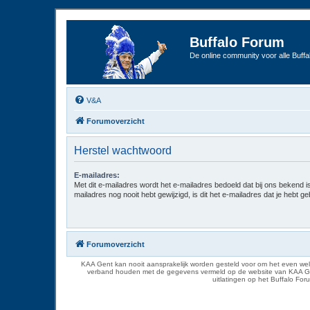
Buffalo Forum
De online community voor alle Buffal
V&A
Forumoverzicht
Herstel wachtwoord
E-mailadres:
Met dit e-mailadres wordt het e-mailadres bedoeld dat bij ons bekend is.
mailadres nog nooit hebt gewijzigd, is dit het e-mailadres dat je hebt gebr
Forumoverzicht
KAA Gent kan nooit aansprakelijk worden gesteld voor om het even welk
verband houden met de gegevens vermeld op de website van KAA Gent. D
uitlatingen op het Buffalo Fo