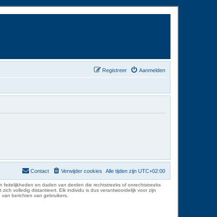
Registreer
Aanmelden
Contact
Verwijder cookies
Alle tijden zijn
UTC+02:00
 feitelijkheden en daden van derden die rechtstreeks of onrechtstreeks
volledig distantieert. Elk individu is dus verantwoordelijk voor zijn
 van berichten van gebruikers.