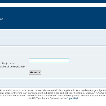
o's!
 Als je het e-
uikt bij de registratie.
 nadeel of voor schade, zowel moreel als materieel, die toegebracht kan worden ten gevolge van
eze ontheffing van aansprakelijkheid geldt inzonderheid voor het forum, waarvan KAA Gent zich 
rum. Ook het webteam en de moderators kunnen niet aansprakelijk gesteld worden voor de inhoud
phpBB Two Factor Authentication ©
paul999