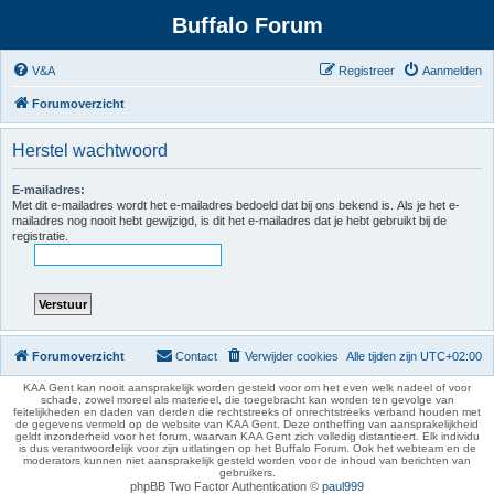
Buffalo Forum
V&A
Registreer
Aanmelden
Forumoverzicht
Herstel wachtwoord
E-mailadres:
Met dit e-mailadres wordt het e-mailadres bedoeld dat bij ons bekend is. Als je het e-
mailadres nog nooit hebt gewijzigd, is dit het e-mailadres dat je hebt gebruikt bij de
registratie.
Forumoverzicht
Contact
Verwijder cookies
Alle tijden zijn
UTC+02:00
KAA Gent kan nooit aansprakelijk worden gesteld voor om het even welk nadeel of voor
schade, zowel moreel als materieel, die toegebracht kan worden ten gevolge van
feitelijkheden en daden van derden die rechtstreeks of onrechtstreeks verband houden met
de gegevens vermeld op de website van KAA Gent. Deze ontheffing van aansprakelijkheid
geldt inzonderheid voor het forum, waarvan KAA Gent zich volledig distantieert. Elk individu
is dus verantwoordelijk voor zijn uitlatingen op het Buffalo Forum. Ook het webteam en de
moderators kunnen niet aansprakelijk gesteld worden voor de inhoud van berichten van
gebruikers.
phpBB Two Factor Authentication ©
paul999