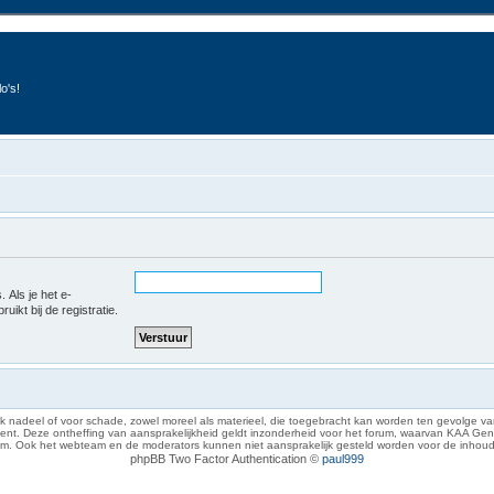
o's!
 Als je het e-
uikt bij de registratie.
 nadeel of voor schade, zowel moreel als materieel, die toegebracht kan worden ten gevolge van
eze ontheffing van aansprakelijkheid geldt inzonderheid voor het forum, waarvan KAA Gent zich 
rum. Ook het webteam en de moderators kunnen niet aansprakelijk gesteld worden voor de inhoud
phpBB Two Factor Authentication ©
paul999