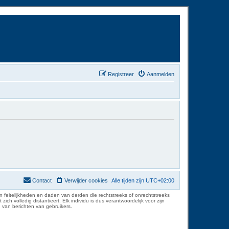
Registreer
Aanmelden
Contact
Verwijder cookies
Alle tijden zijn
UTC+02:00
 feitelijkheden en daden van derden die rechtstreeks of onrechtstreeks
volledig distantieert. Elk individu is dus verantwoordelijk voor zijn
 van berichten van gebruikers.