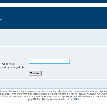
o's!
 Als je het e-
uikt bij de registratie.
 nadeel of voor schade, zowel moreel als materieel, die toegebracht kan worden ten gevolge van
eze ontheffing van aansprakelijkheid geldt inzonderheid voor het forum, waarvan KAA Gent zich 
rum. Ook het webteam en de moderators kunnen niet aansprakelijk gesteld worden voor de inhoud
phpBB Two Factor Authentication ©
paul999