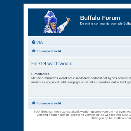
Buffalo Forum
De online community voor alle Buffal
V&A
Forumoverzicht
Herstel wachtwoord
E-mailadres:
Met dit e-mailadres wordt het e-mailadres bedoeld dat bij ons bekend is.
mailadres nog nooit hebt gewijzigd, is dit het e-mailadres dat je hebt gebr
Forumoverzicht
KAA Gent kan nooit aansprakelijk worden gesteld voor om het even welk
verband houden met de gegevens vermeld op de website van KAA Gent. D
uitlatingen op het Buffalo Fo