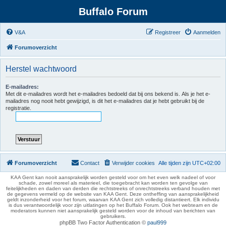
Buffalo Forum
V&A
Registreer
Aanmelden
Forumoverzicht
Herstel wachtwoord
E-mailadres:
Met dit e-mailadres wordt het e-mailadres bedoeld dat bij ons bekend is. Als je het e-
mailadres nog nooit hebt gewijzigd, is dit het e-mailadres dat je hebt gebruikt bij de
registratie.
Forumoverzicht
Contact
Verwijder cookies
Alle tijden zijn
UTC+02:00
KAA Gent kan nooit aansprakelijk worden gesteld voor om het even welk nadeel of voor
schade, zowel moreel als materieel, die toegebracht kan worden ten gevolge van
feitelijkheden en daden van derden die rechtstreeks of onrechtstreeks verband houden met
de gegevens vermeld op de website van KAA Gent. Deze ontheffing van aansprakelijkheid
geldt inzonderheid voor het forum, waarvan KAA Gent zich volledig distantieert. Elk individu
is dus verantwoordelijk voor zijn uitlatingen op het Buffalo Forum. Ook het webteam en de
moderators kunnen niet aansprakelijk gesteld worden voor de inhoud van berichten van
gebruikers.
phpBB Two Factor Authentication ©
paul999