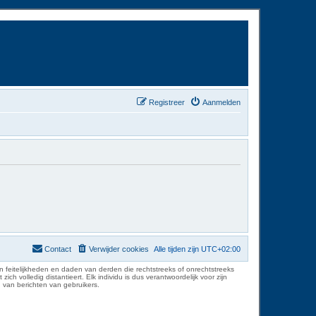
Registreer
Aanmelden
Contact
Verwijder cookies
Alle tijden zijn
UTC+02:00
 feitelijkheden en daden van derden die rechtstreeks of onrechtstreeks
volledig distantieert. Elk individu is dus verantwoordelijk voor zijn
 van berichten van gebruikers.