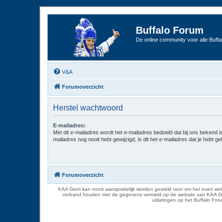
Buffalo Forum
De online community voor alle Buffal
V&A
Forumoverzicht
Herstel wachtwoord
E-mailadres:
Met dit e-mailadres wordt het e-mailadres bedoeld dat bij ons bekend is.
mailadres nog nooit hebt gewijzigd, is dit het e-mailadres dat je hebt gebr
Forumoverzicht
KAA Gent kan nooit aansprakelijk worden gesteld voor om het even welk
verband houden met de gegevens vermeld op de website van KAA Gent. D
uitlatingen op het Buffalo Fo