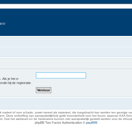
o's!
 Als je het e-
uikt bij de registratie.
 nadeel of voor schade, zowel moreel als materieel, die toegebracht kan worden ten gevolge van
eze ontheffing van aansprakelijkheid geldt inzonderheid voor het forum, waarvan KAA Gent zich 
rum. Ook het webteam en de moderators kunnen niet aansprakelijk gesteld worden voor de inhoud
phpBB Two Factor Authentication ©
paul999