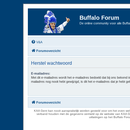
Buffalo Forum
De online community voor alle Buffal
V&A
Forumoverzicht
Herstel wachtwoord
E-mailadres:
Met dit e-mailadres wordt het e-mailadres bedoeld dat bij ons bekend is.
mailadres nog nooit hebt gewijzigd, is dit het e-mailadres dat je hebt gebr
Forumoverzicht
KAA Gent kan nooit aansprakelijk worden gesteld voor om het even welk
verband houden met de gegevens vermeld op de website van KAA Gent. D
uitlatingen op het Buffalo Fo