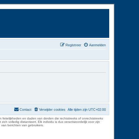
Registreer
Aanmelden
Contact
Verwijder cookies
Alle tijden zijn
UTC+02:00
 feitelijkheden en daden van derden die rechtstreeks of onrechtstreeks
volledig distantieert. Elk individu is dus verantwoordelijk voor zijn
 van berichten van gebruikers.