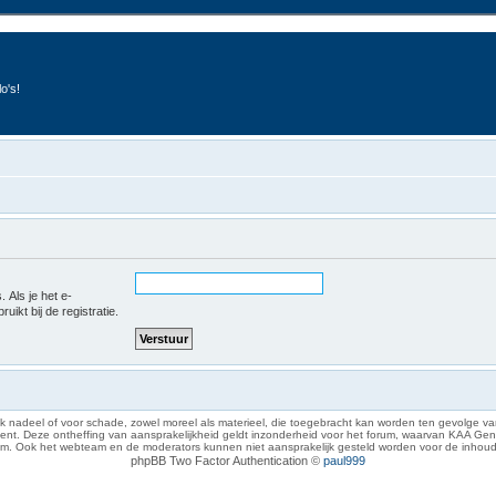
o's!
 Als je het e-
uikt bij de registratie.
 nadeel of voor schade, zowel moreel als materieel, die toegebracht kan worden ten gevolge van
eze ontheffing van aansprakelijkheid geldt inzonderheid voor het forum, waarvan KAA Gent zich 
rum. Ook het webteam en de moderators kunnen niet aansprakelijk gesteld worden voor de inhoud
phpBB Two Factor Authentication ©
paul999