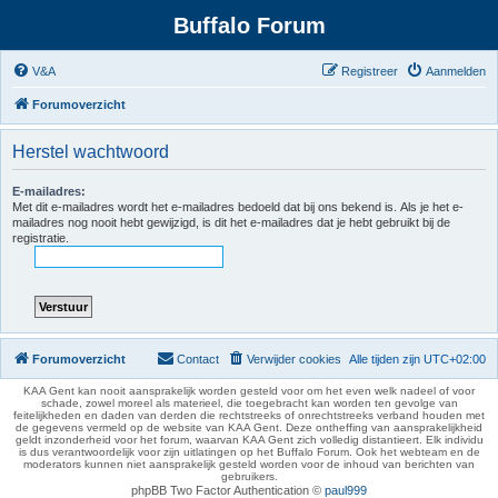
Buffalo Forum
V&A
Registreer
Aanmelden
Forumoverzicht
Herstel wachtwoord
E-mailadres:
Met dit e-mailadres wordt het e-mailadres bedoeld dat bij ons bekend is. Als je het e-
mailadres nog nooit hebt gewijzigd, is dit het e-mailadres dat je hebt gebruikt bij de
registratie.
Forumoverzicht
Contact
Verwijder cookies
Alle tijden zijn
UTC+02:00
KAA Gent kan nooit aansprakelijk worden gesteld voor om het even welk nadeel of voor
schade, zowel moreel als materieel, die toegebracht kan worden ten gevolge van
feitelijkheden en daden van derden die rechtstreeks of onrechtstreeks verband houden met
de gegevens vermeld op de website van KAA Gent. Deze ontheffing van aansprakelijkheid
geldt inzonderheid voor het forum, waarvan KAA Gent zich volledig distantieert. Elk individu
is dus verantwoordelijk voor zijn uitlatingen op het Buffalo Forum. Ook het webteam en de
moderators kunnen niet aansprakelijk gesteld worden voor de inhoud van berichten van
gebruikers.
phpBB Two Factor Authentication ©
paul999