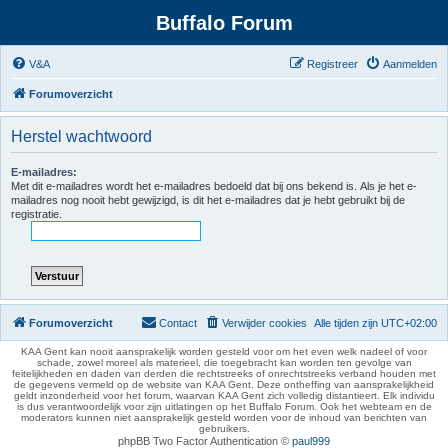
Buffalo Forum
V&A
Registreer
Aanmelden
Forumoverzicht
Herstel wachtwoord
E-mailadres:
Met dit e-mailadres wordt het e-mailadres bedoeld dat bij ons bekend is. Als je het e-
mailadres nog nooit hebt gewijzigd, is dit het e-mailadres dat je hebt gebruikt bij de
registratie.
Forumoverzicht
Contact
Verwijder cookies
Alle tijden zijn
UTC+02:00
KAA Gent kan nooit aansprakelijk worden gesteld voor om het even welk nadeel of voor
schade, zowel moreel als materieel, die toegebracht kan worden ten gevolge van
feitelijkheden en daden van derden die rechtstreeks of onrechtstreeks verband houden met
de gegevens vermeld op de website van KAA Gent. Deze ontheffing van aansprakelijkheid
geldt inzonderheid voor het forum, waarvan KAA Gent zich volledig distantieert. Elk individu
is dus verantwoordelijk voor zijn uitlatingen op het Buffalo Forum. Ook het webteam en de
moderators kunnen niet aansprakelijk gesteld worden voor de inhoud van berichten van
gebruikers.
phpBB Two Factor Authentication ©
paul999