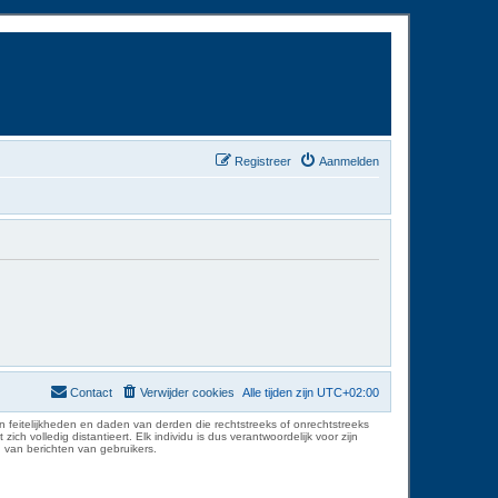
Registreer
Aanmelden
Contact
Verwijder cookies
Alle tijden zijn
UTC+02:00
 feitelijkheden en daden van derden die rechtstreeks of onrechtstreeks
volledig distantieert. Elk individu is dus verantwoordelijk voor zijn
 van berichten van gebruikers.