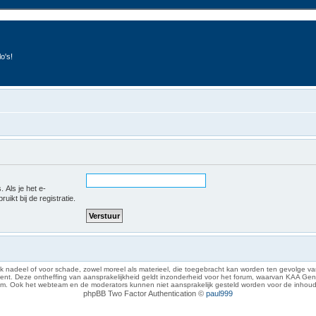
o's!
 Als je het e-
uikt bij de registratie.
 nadeel of voor schade, zowel moreel als materieel, die toegebracht kan worden ten gevolge van
eze ontheffing van aansprakelijkheid geldt inzonderheid voor het forum, waarvan KAA Gent zich 
rum. Ook het webteam en de moderators kunnen niet aansprakelijk gesteld worden voor de inhoud
phpBB Two Factor Authentication ©
paul999