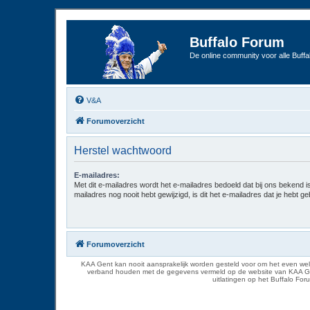
Buffalo Forum
De online community voor alle Buffal
V&A
Forumoverzicht
Herstel wachtwoord
E-mailadres:
Met dit e-mailadres wordt het e-mailadres bedoeld dat bij ons bekend is.
mailadres nog nooit hebt gewijzigd, is dit het e-mailadres dat je hebt gebr
Forumoverzicht
KAA Gent kan nooit aansprakelijk worden gesteld voor om het even welk
verband houden met de gegevens vermeld op de website van KAA Gent. D
uitlatingen op het Buffalo Fo