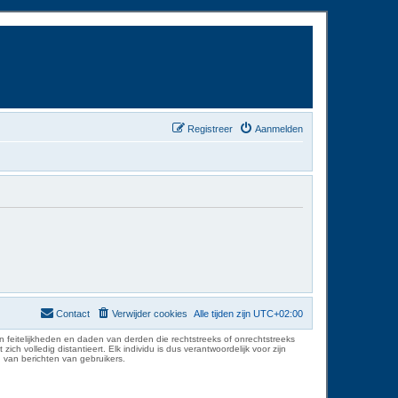
Registreer
Aanmelden
Contact
Verwijder cookies
Alle tijden zijn
UTC+02:00
 feitelijkheden en daden van derden die rechtstreeks of onrechtstreeks
volledig distantieert. Elk individu is dus verantwoordelijk voor zijn
 van berichten van gebruikers.