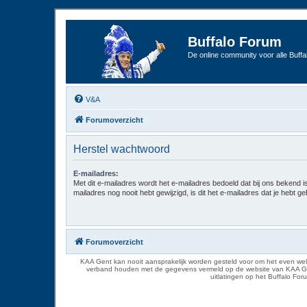
Buffalo Forum
De online community voor alle Buffal
V&A
Forumoverzicht
Herstel wachtwoord
E-mailadres:
Met dit e-mailadres wordt het e-mailadres bedoeld dat bij ons bekend is.
mailadres nog nooit hebt gewijzigd, is dit het e-mailadres dat je hebt gebr
Forumoverzicht
KAA Gent kan nooit aansprakelijk worden gesteld voor om het even welk
verband houden met de gegevens vermeld op de website van KAA Gent. D
uitlatingen op het Buffalo Fo