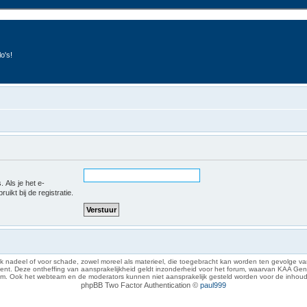
o's!
 Als je het e-
uikt bij de registratie.
 nadeel of voor schade, zowel moreel als materieel, die toegebracht kan worden ten gevolge van
eze ontheffing van aansprakelijkheid geldt inzonderheid voor het forum, waarvan KAA Gent zich 
rum. Ook het webteam en de moderators kunnen niet aansprakelijk gesteld worden voor de inhoud
phpBB Two Factor Authentication ©
paul999