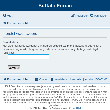
Buffalo Forum
V&A
Registreer
Aanmelden
Forumoverzicht
Herstel wachtwoord
E-mailadres:
Met dit e-mailadres wordt het e-mailadres bedoeld dat bij ons bekend is. Als je het e-
mailadres nog nooit hebt gewijzigd, is dit het e-mailadres dat je hebt gebruikt bij de
registratie.
Forumoverzicht
Contact
Verwijder cookies
Alle tijden zijn
UTC+02:00
KAA Gent kan nooit aansprakelijk worden gesteld voor om het even welk nadeel of voor
schade, zowel moreel als materieel, die toegebracht kan worden ten gevolge van
feitelijkheden en daden van derden die rechtstreeks of onrechtstreeks verband houden met
de gegevens vermeld op de website van KAA Gent. Deze ontheffing van aansprakelijkheid
geldt inzonderheid voor het forum, waarvan KAA Gent zich volledig distantieert. Elk individu
is dus verantwoordelijk voor zijn uitlatingen op het Buffalo Forum. Ook het webteam en de
moderators kunnen niet aansprakelijk gesteld worden voor de inhoud van berichten van
gebruikers.
phpBB Two Factor Authentication ©
paul999