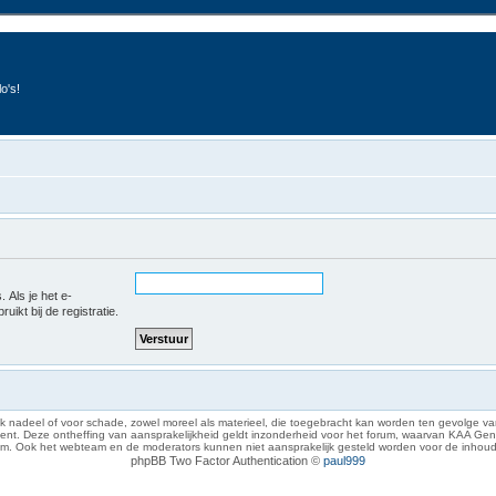
o's!
 Als je het e-
uikt bij de registratie.
 nadeel of voor schade, zowel moreel als materieel, die toegebracht kan worden ten gevolge van
eze ontheffing van aansprakelijkheid geldt inzonderheid voor het forum, waarvan KAA Gent zich 
rum. Ook het webteam en de moderators kunnen niet aansprakelijk gesteld worden voor de inhoud
phpBB Two Factor Authentication ©
paul999