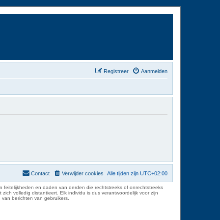
Registreer
Aanmelden
Contact
Verwijder cookies
Alle tijden zijn
UTC+02:00
 feitelijkheden en daden van derden die rechtstreeks of onrechtstreeks
volledig distantieert. Elk individu is dus verantwoordelijk voor zijn
 van berichten van gebruikers.