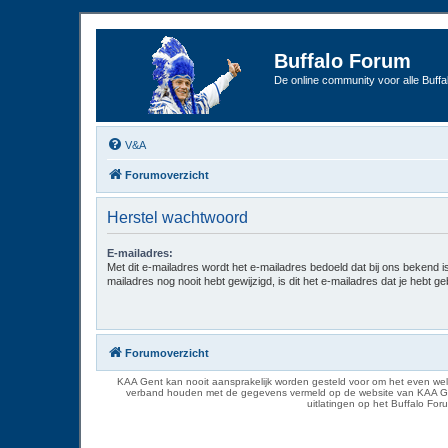
Buffalo Forum
De online community voor alle Buffal
V&A
Forumoverzicht
Herstel wachtwoord
E-mailadres:
Met dit e-mailadres wordt het e-mailadres bedoeld dat bij ons bekend is.
mailadres nog nooit hebt gewijzigd, is dit het e-mailadres dat je hebt gebr
Forumoverzicht
KAA Gent kan nooit aansprakelijk worden gesteld voor om het even welk
verband houden met de gegevens vermeld op de website van KAA Gent. D
uitlatingen op het Buffalo Fo