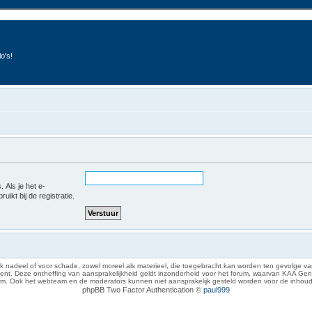
o's!
 Als je het e-
uikt bij de registratie.
 nadeel of voor schade, zowel moreel als materieel, die toegebracht kan worden ten gevolge van
eze ontheffing van aansprakelijkheid geldt inzonderheid voor het forum, waarvan KAA Gent zich 
rum. Ook het webteam en de moderators kunnen niet aansprakelijk gesteld worden voor de inhoud
phpBB Two Factor Authentication ©
paul999