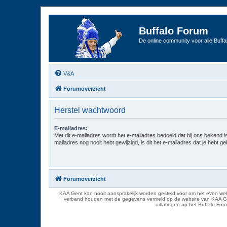
Buffalo Forum
De online community voor alle Buffal
V&A
Forumoverzicht
Herstel wachtwoord
E-mailadres:
Met dit e-mailadres wordt het e-mailadres bedoeld dat bij ons bekend is.
mailadres nog nooit hebt gewijzigd, is dit het e-mailadres dat je hebt gebr
Forumoverzicht
KAA Gent kan nooit aansprakelijk worden gesteld voor om het even welk
verband houden met de gegevens vermeld op de website van KAA Gent. D
uitlatingen op het Buffalo Fo