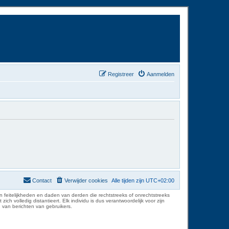
Registreer
Aanmelden
Contact
Verwijder cookies
Alle tijden zijn
UTC+02:00
 feitelijkheden en daden van derden die rechtstreeks of onrechtstreeks
volledig distantieert. Elk individu is dus verantwoordelijk voor zijn
 van berichten van gebruikers.