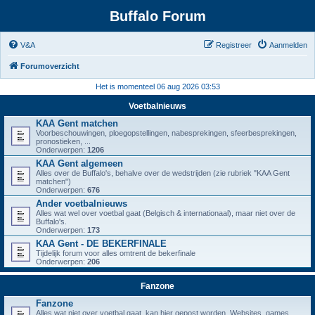
Buffalo Forum
V&A
Registreer
Aanmelden
Forumoverzicht
Het is momenteel 06 aug 2026 03:53
Voetbalnieuws
KAA Gent matchen
Voorbeschouwingen, ploegopstellingen, nabesprekingen, sfeerbesprekingen,
pronostieken, ...
Onderwerpen:
1206
KAA Gent algemeen
Alles over de Buffalo's, behalve over de wedstrijden (zie rubriek "KAA Gent
matchen")
Onderwerpen:
676
Ander voetbalnieuws
Alles wat wel over voetbal gaat (Belgisch & internationaal), maar niet over de
Buffalo's.
Onderwerpen:
173
KAA Gent - DE BEKERFINALE
Tijdelijk forum voor alles omtrent de bekerfinale
Onderwerpen:
206
Fanzone
Fanzone
Alles wat niet over voetbal gaat, kan hier gepost worden. Websites, games,