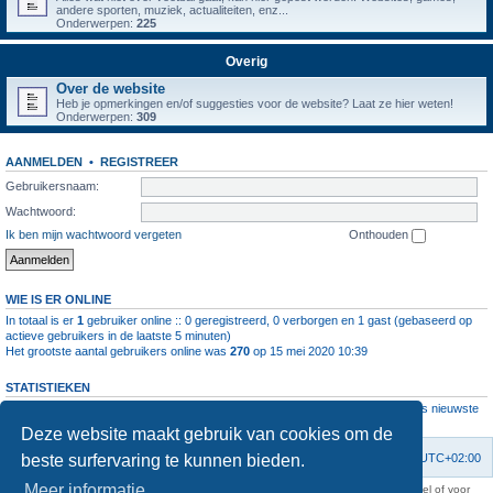
andere sporten, muziek, actualiteiten, enz...
Onderwerpen:
225
Overig
Over de website
Heb je opmerkingen en/of suggesties voor de website? Laat ze hier weten!
Onderwerpen:
309
AANMELDEN
•
REGISTREER
Gebruikersnaam:
Wachtwoord:
Ik ben mijn wachtwoord vergeten
Onthouden
WIE IS ER ONLINE
In totaal is er
1
gebruiker online :: 0 geregistreerd, 0 verborgen en 1 gast (gebaseerd op
actieve gebruikers in de laatste 5 minuten)
Het grootste aantal gebruikers online was
270
op 15 mei 2020 10:39
STATISTIEKEN
Aantal berichten
1063911
• Aantal onderwerpen
4111
• Aantal leden
11237
• Ons nieuwste
lid is
root
Deze website maakt gebruik van cookies om de
beste surfervaring te kunnen bieden.
Forumoverzicht
Contact
Verwijder cookies
Alle tijden zijn
UTC+02:00
Meer informatie
KAA Gent kan nooit aansprakelijk worden gesteld voor om het even welk nadeel of voor