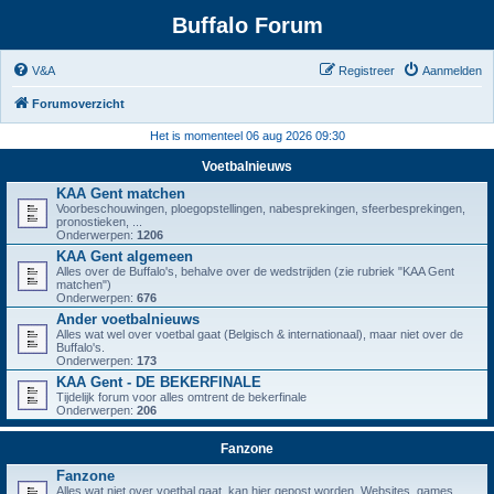
Buffalo Forum
V&A
Registreer
Aanmelden
Forumoverzicht
Het is momenteel 06 aug 2026 09:30
Voetbalnieuws
KAA Gent matchen
Voorbeschouwingen, ploegopstellingen, nabesprekingen, sfeerbesprekingen,
pronostieken, ...
Onderwerpen:
1206
KAA Gent algemeen
Alles over de Buffalo's, behalve over de wedstrijden (zie rubriek "KAA Gent
matchen")
Onderwerpen:
676
Ander voetbalnieuws
Alles wat wel over voetbal gaat (Belgisch & internationaal), maar niet over de
Buffalo's.
Onderwerpen:
173
KAA Gent - DE BEKERFINALE
Tijdelijk forum voor alles omtrent de bekerfinale
Onderwerpen:
206
Fanzone
Fanzone
Alles wat niet over voetbal gaat, kan hier gepost worden. Websites, games,