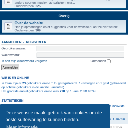
andere sporten, muziek, actualiteiten, enz...
Onderwerpen:
225
Overig
Over de website
Heb je opmerkingen en/of suggesties voor de website? Laat ze hier weten!
Onderwerpen:
309
AANMELDEN
•
REGISTREER
Gebruikersnaam:
Wachtwoord:
Ik ben mijn wachtwoord vergeten
Onthouden
WIE IS ER ONLINE
In totaal zijn er
23
gebruikers online :: 15 geregistreerd, 7 verborgen en 1 gast (gebaseerd
op actieve gebruikers in de laatste 5 minuten)
Het grootste aantal gebruikers online was
270
op 15 mei 2020 10:39
STATISTIEKEN
Aantal berichten
1063936
• Aantal onderwerpen
4111
• Aantal leden
11237
• Ons nieuwste
lid is
root
Deze website maakt gebruik van cookies om de
beste surfervaring te kunnen bieden.
Forumoverzicht
Contact
Verwijder cookies
Alle tijden zijn
UTC+02:00
Meer informatie
KAA Gent kan nooit aansprakelijk worden gesteld voor om het even welk nadeel of voor