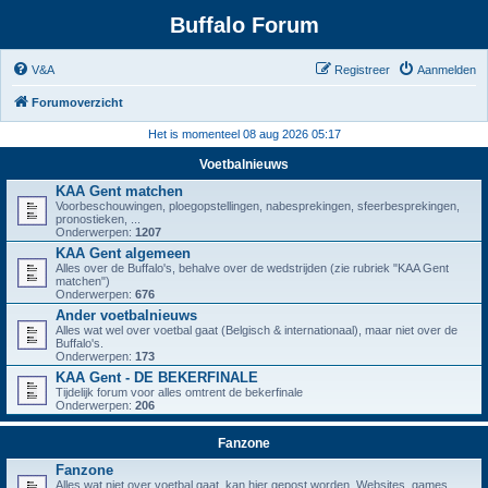
Buffalo Forum
V&A
Registreer
Aanmelden
Forumoverzicht
Het is momenteel 08 aug 2026 05:17
Voetbalnieuws
KAA Gent matchen
Voorbeschouwingen, ploegopstellingen, nabesprekingen, sfeerbesprekingen,
pronostieken, ...
Onderwerpen:
1207
KAA Gent algemeen
Alles over de Buffalo's, behalve over de wedstrijden (zie rubriek "KAA Gent
matchen")
Onderwerpen:
676
Ander voetbalnieuws
Alles wat wel over voetbal gaat (Belgisch & internationaal), maar niet over de
Buffalo's.
Onderwerpen:
173
KAA Gent - DE BEKERFINALE
Tijdelijk forum voor alles omtrent de bekerfinale
Onderwerpen:
206
Fanzone
Fanzone
Alles wat niet over voetbal gaat, kan hier gepost worden. Websites, games,