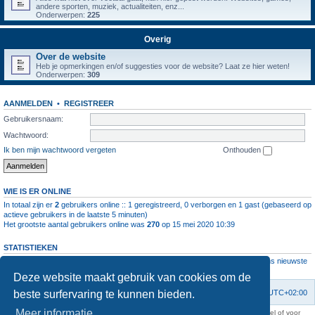
andere sporten, muziek, actualiteiten, enz...
Onderwerpen:
225
Overig
Over de website
Heb je opmerkingen en/of suggesties voor de website? Laat ze hier weten!
Onderwerpen:
309
AANMELDEN
•
REGISTREER
Gebruikersnaam:
Wachtwoord:
Ik ben mijn wachtwoord vergeten
Onthouden
WIE IS ER ONLINE
In totaal zijn er
2
gebruikers online :: 1 geregistreerd, 0 verborgen en 1 gast (gebaseerd op
actieve gebruikers in de laatste 5 minuten)
Het grootste aantal gebruikers online was
270
op 15 mei 2020 10:39
STATISTIEKEN
Aantal berichten
1064408
• Aantal onderwerpen
4112
• Aantal leden
11237
• Ons nieuwste
lid is
root
Deze website maakt gebruik van cookies om de
beste surfervaring te kunnen bieden.
Forumoverzicht
Contact
Verwijder cookies
Alle tijden zijn
UTC+02:00
Meer informatie
KAA Gent kan nooit aansprakelijk worden gesteld voor om het even welk nadeel of voor