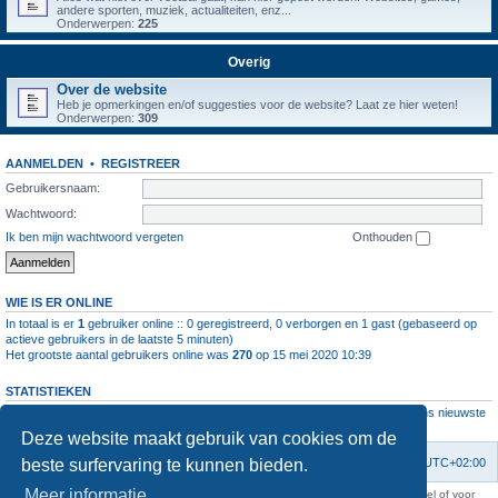
andere sporten, muziek, actualiteiten, enz...
Onderwerpen:
225
Overig
Over de website
Heb je opmerkingen en/of suggesties voor de website? Laat ze hier weten!
Onderwerpen:
309
AANMELDEN
•
REGISTREER
Gebruikersnaam:
Wachtwoord:
Ik ben mijn wachtwoord vergeten
Onthouden
WIE IS ER ONLINE
In totaal is er
1
gebruiker online :: 0 geregistreerd, 0 verborgen en 1 gast (gebaseerd op
actieve gebruikers in de laatste 5 minuten)
Het grootste aantal gebruikers online was
270
op 15 mei 2020 10:39
STATISTIEKEN
Aantal berichten
1064408
• Aantal onderwerpen
4112
• Aantal leden
11237
• Ons nieuwste
lid is
root
Deze website maakt gebruik van cookies om de
beste surfervaring te kunnen bieden.
Forumoverzicht
Contact
Verwijder cookies
Alle tijden zijn
UTC+02:00
Meer informatie
KAA Gent kan nooit aansprakelijk worden gesteld voor om het even welk nadeel of voor