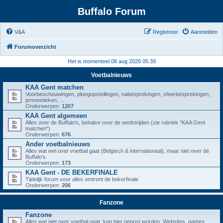
Buffalo Forum
V&A
Registreer
Aanmelden
Forumoverzicht
Het is momenteel 08 aug 2026 05:39
Voetbalnieuws
KAA Gent matchen
Voorbeschouwingen, ploegopstellingen, nabesprekingen, sfeerbesprekingen,
pronostieken, ...
Onderwerpen:
1207
KAA Gent algemeen
Alles over de Buffalo's, behalve over de wedstrijden (zie rubriek "KAA Gent
matchen")
Onderwerpen:
676
Ander voetbalnieuws
Alles wat wel over voetbal gaat (Belgisch & internationaal), maar niet over de
Buffalo's.
Onderwerpen:
173
KAA Gent - DE BEKERFINALE
Tijdelijk forum voor alles omtrent de bekerfinale
Onderwerpen:
206
Fanzone
Fanzone
Alles wat niet over voetbal gaat, kan hier gepost worden. Websites, games,