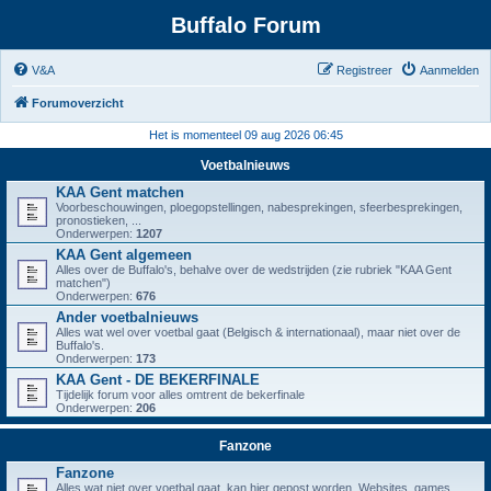
Buffalo Forum
V&A
Registreer
Aanmelden
Forumoverzicht
Het is momenteel 09 aug 2026 06:45
Voetbalnieuws
KAA Gent matchen
Voorbeschouwingen, ploegopstellingen, nabesprekingen, sfeerbesprekingen,
pronostieken, ...
Onderwerpen:
1207
KAA Gent algemeen
Alles over de Buffalo's, behalve over de wedstrijden (zie rubriek "KAA Gent
matchen")
Onderwerpen:
676
Ander voetbalnieuws
Alles wat wel over voetbal gaat (Belgisch & internationaal), maar niet over de
Buffalo's.
Onderwerpen:
173
KAA Gent - DE BEKERFINALE
Tijdelijk forum voor alles omtrent de bekerfinale
Onderwerpen:
206
Fanzone
Fanzone
Alles wat niet over voetbal gaat, kan hier gepost worden. Websites, games,