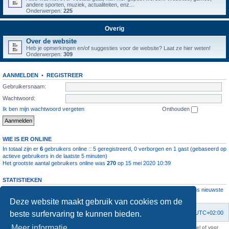
andere sporten, muziek, actualiteiten, enz...
Onderwerpen:
225
Overig
Over de website
Heb je opmerkingen en/of suggesties voor de website? Laat ze hier weten!
Onderwerpen:
309
AANMELDEN
•
REGISTREER
Gebruikersnaam:
Wachtwoord:
Ik ben mijn wachtwoord vergeten
Onthouden
WIE IS ER ONLINE
In totaal zijn er
6
gebruikers online :: 5 geregistreerd, 0 verborgen en 1 gast (gebaseerd op
actieve gebruikers in de laatste 5 minuten)
Het grootste aantal gebruikers online was
270
op 15 mei 2020 10:39
STATISTIEKEN
Aantal berichten
1064568
• Aantal onderwerpen
4112
• Aantal leden
11237
• Ons nieuwste
lid is
root
Deze website maakt gebruik van cookies om de
beste surfervaring te kunnen bieden.
Forumoverzicht
Contact
Verwijder cookies
Alle tijden zijn
UTC+02:00
Meer informatie
KAA Gent kan nooit aansprakelijk worden gesteld voor om het even welk nadeel of voor