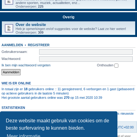
andere sporten, muziek, actualiteiten, enz...
Onderwerpen:
225
Overig
Over de website
Heb je opmerkingen en/of suggesties voor de website? Laat ze hier weten!
Onderwerpen:
309
AANMELDEN
•
REGISTREER
Gebruikersnaam:
Wachtwoord:
Ik ben mijn wachtwoord vergeten
Onthouden
WIE IS ER ONLINE
In totaal zijn er
18
gebruikers online :: 11 geregistreerd, 6 verborgen en 1 gast (gebaseerd
op actieve gebruikers in de laatste 5 minuten)
Het grootste aantal gebruikers online was
270
op 15 mei 2020 10:39
STATISTIEKEN
Aantal berichten
1064520
• Aantal onderwerpen
4112
• Aantal leden
11237
• Ons nieuwste
lid is
root
Deze website maakt gebruik van cookies om de
beste surfervaring te kunnen bieden.
Forumoverzicht
Contact
Verwijder cookies
Alle tijden zijn
UTC+02:00
Meer informatie
KAA Gent kan nooit aansprakelijk worden gesteld voor om het even welk nadeel of voor