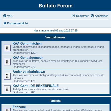
Buffalo Forum
V&A
Registreer
Aanmelden
Forumoverzicht
Het is momenteel 08 aug 2026 17:25
Voetbalnieuws
KAA Gent matchen
Voorbeschouwingen, ploegopstellingen, nabesprekingen, sfeerbesprekingen,
pronostieken, ...
Onderwerpen:
1207
KAA Gent algemeen
Alles over de Buffalo's, behalve over de wedstrijden (zie rubriek "KAA Gent
matchen")
Onderwerpen:
676
Ander voetbalnieuws
Alles wat wel over voetbal gaat (Belgisch & internationaal), maar niet over de
Buffalo's.
Onderwerpen:
173
KAA Gent - DE BEKERFINALE
Tijdelijk forum voor alles omtrent de bekerfinale
Onderwerpen:
206
Fanzone
Fanzone
Alles wat niet over voetbal gaat, kan hier gepost worden. Websites, games,