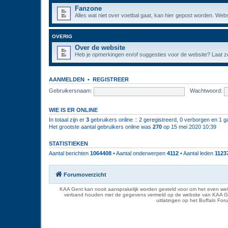
Fanzone
Alles wat niet over voetbal gaat, kan hier gepost worden. Webs
OVERIG
Over de website
Heb je opmerkingen en/of suggesties voor de website? Laat ze
AANMELDEN
•
REGISTREER
Gebruikersnaam:
Wachtwoord:
WIE IS ER ONLINE
In totaal zijn er
3
gebruikers online :: 2 geregistreerd, 0 verborgen en 1 g
Het grootste aantal gebruikers online was
270
op 15 mei 2020 10:39
STATISTIEKEN
Aantal berichten
1064408
• Aantal onderwerpen
4112
• Aantal leden
1123
Forumoverzicht
KAA Gent kan nooit aansprakelijk worden gesteld voor om het even welk
verband houden met de gegevens vermeld op de website van KAA Gent. D
uitlatingen op het Buffalo Fo