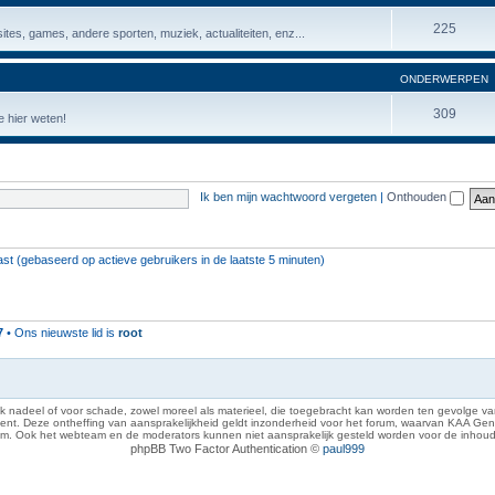
225
ites, games, andere sporten, muziek, actualiteiten, enz...
ONDERWERPEN
309
 hier weten!
Ik ben mijn wachtwoord vergeten
|
Onthouden
ast (gebaseerd op actieve gebruikers in de laatste 5 minuten)
7
• Ons nieuwste lid is
root
 nadeel of voor schade, zowel moreel als materieel, die toegebracht kan worden ten gevolge van
eze ontheffing van aansprakelijkheid geldt inzonderheid voor het forum, waarvan KAA Gent zich 
rum. Ook het webteam en de moderators kunnen niet aansprakelijk gesteld worden voor de inhoud
phpBB Two Factor Authentication ©
paul999