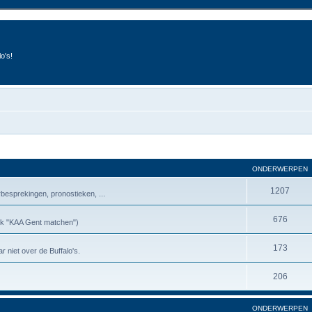
o's!
ONDERWERPEN
1207
besprekingen, pronostieken, ...
676
riek "KAA Gent matchen")
173
r niet over de Buffalo's.
206
ONDERWERPEN