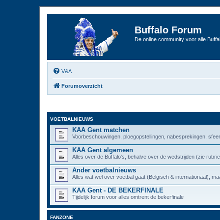
Buffalo Forum
De online community voor alle Buffal
V&A
Forumoverzicht
VOETBALNIEUWS
KAA Gent matchen
Voorbeschouwingen, ploegopstellingen, nabesprekingen, sfeer
KAA Gent algemeen
Alles over de Buffalo's, behalve over de wedstrijden (zie rub
Ander voetbalnieuws
Alles wat wel over voetbal gaat (Belgisch & internationaal), maa
KAA Gent - DE BEKERFINALE
Tijdelijk forum voor alles omtrent de bekerfinale
FANZONE