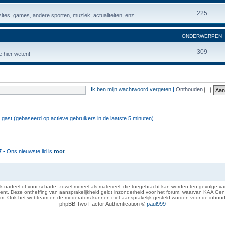
225
ites, games, andere sporten, muziek, actualiteiten, enz...
ONDERWERPEN
309
 hier weten!
Ik ben mijn wachtwoord vergeten
|
Onthouden
1 gast (gebaseerd op actieve gebruikers in de laatste 5 minuten)
7
• Ons nieuwste lid is
root
 nadeel of voor schade, zowel moreel als materieel, die toegebracht kan worden ten gevolge van
eze ontheffing van aansprakelijkheid geldt inzonderheid voor het forum, waarvan KAA Gent zich 
rum. Ook het webteam en de moderators kunnen niet aansprakelijk gesteld worden voor de inhoud
phpBB Two Factor Authentication ©
paul999