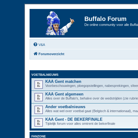
Buffalo Forum
De online community voor alle Buffal
V&A
Forumoverzicht
VOETBALNIEUWS
KAA Gent matchen
Voorbeschouwingen, ploegopstellingen, nabesprekingen, sfeer
KAA Gent algemeen
Alles over de Buffalo's, behalve over de wedstrijden (zie rub
Ander voetbalnieuws
Alles wat wel over voetbal gaat (Belgisch & internationaal), maa
KAA Gent - DE BEKERFINALE
Tijdelijk forum voor alles omtrent de bekerfinale
FANZONE