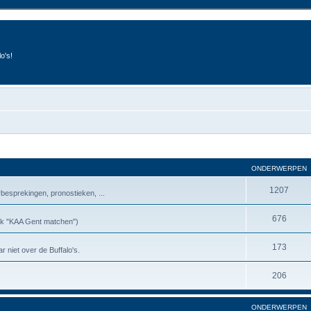
o's!
ONDERWERPEN
1207
besprekingen, pronostieken, ...
676
riek "KAA Gent matchen")
173
r niet over de Buffalo's.
206
ONDERWERPEN