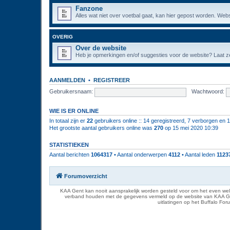
Fanzone
Alles wat niet over voetbal gaat, kan hier gepost worden. Webs
OVERIG
Over de website
Heb je opmerkingen en/of suggesties voor de website? Laat ze
AANMELDEN
•
REGISTREER
Gebruikersnaam:
Wachtwoord:
WIE IS ER ONLINE
In totaal zijn er
22
gebruikers online :: 14 geregistreerd, 7 verborgen en 
Het grootste aantal gebruikers online was
270
op 15 mei 2020 10:39
STATISTIEKEN
Aantal berichten
1064317
• Aantal onderwerpen
4112
• Aantal leden
1123
Forumoverzicht
KAA Gent kan nooit aansprakelijk worden gesteld voor om het even welk
verband houden met de gegevens vermeld op de website van KAA Gent. D
uitlatingen op het Buffalo Fo