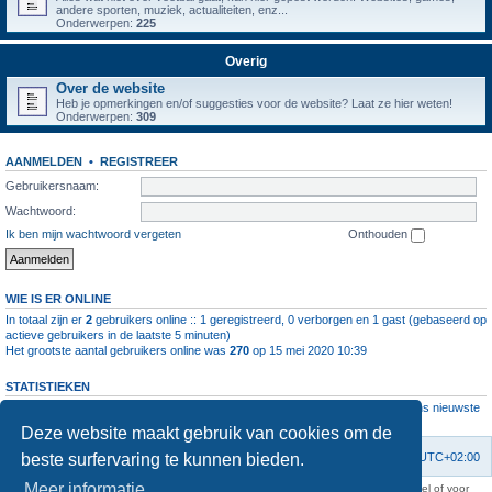
andere sporten, muziek, actualiteiten, enz...
Onderwerpen:
225
Overig
Over de website
Heb je opmerkingen en/of suggesties voor de website? Laat ze hier weten!
Onderwerpen:
309
AANMELDEN
•
REGISTREER
Gebruikersnaam:
Wachtwoord:
Ik ben mijn wachtwoord vergeten
Onthouden
WIE IS ER ONLINE
In totaal zijn er
2
gebruikers online :: 1 geregistreerd, 0 verborgen en 1 gast (gebaseerd op
actieve gebruikers in de laatste 5 minuten)
Het grootste aantal gebruikers online was
270
op 15 mei 2020 10:39
STATISTIEKEN
Aantal berichten
1064197
• Aantal onderwerpen
4112
• Aantal leden
11237
• Ons nieuwste
lid is
root
Deze website maakt gebruik van cookies om de
beste surfervaring te kunnen bieden.
Forumoverzicht
Contact
Verwijder cookies
Alle tijden zijn
UTC+02:00
Meer informatie
KAA Gent kan nooit aansprakelijk worden gesteld voor om het even welk nadeel of voor