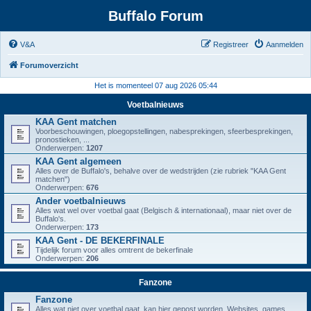
Buffalo Forum
V&A
Registreer
Aanmelden
Forumoverzicht
Het is momenteel 07 aug 2026 05:44
Voetbalnieuws
KAA Gent matchen
Voorbeschouwingen, ploegopstellingen, nabesprekingen, sfeerbesprekingen,
pronostieken, ...
Onderwerpen:
1207
KAA Gent algemeen
Alles over de Buffalo's, behalve over de wedstrijden (zie rubriek "KAA Gent
matchen")
Onderwerpen:
676
Ander voetbalnieuws
Alles wat wel over voetbal gaat (Belgisch & internationaal), maar niet over de
Buffalo's.
Onderwerpen:
173
KAA Gent - DE BEKERFINALE
Tijdelijk forum voor alles omtrent de bekerfinale
Onderwerpen:
206
Fanzone
Fanzone
Alles wat niet over voetbal gaat, kan hier gepost worden. Websites, games,