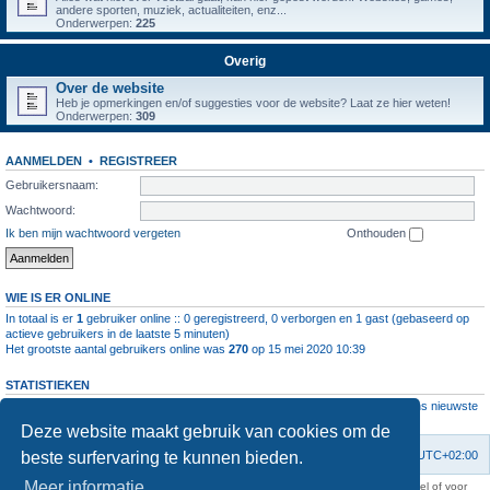
andere sporten, muziek, actualiteiten, enz...
Onderwerpen:
225
Overig
Over de website
Heb je opmerkingen en/of suggesties voor de website? Laat ze hier weten!
Onderwerpen:
309
AANMELDEN
•
REGISTREER
Gebruikersnaam:
Wachtwoord:
Ik ben mijn wachtwoord vergeten
Onthouden
WIE IS ER ONLINE
In totaal is er
1
gebruiker online :: 0 geregistreerd, 0 verborgen en 1 gast (gebaseerd op
actieve gebruikers in de laatste 5 minuten)
Het grootste aantal gebruikers online was
270
op 15 mei 2020 10:39
STATISTIEKEN
Aantal berichten
1064197
• Aantal onderwerpen
4112
• Aantal leden
11237
• Ons nieuwste
lid is
root
Deze website maakt gebruik van cookies om de
beste surfervaring te kunnen bieden.
Forumoverzicht
Contact
Verwijder cookies
Alle tijden zijn
UTC+02:00
Meer informatie
KAA Gent kan nooit aansprakelijk worden gesteld voor om het even welk nadeel of voor