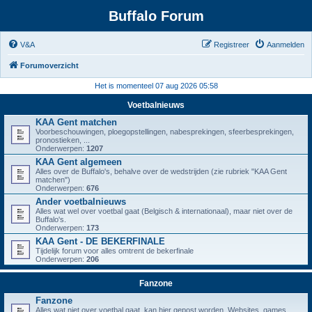
Buffalo Forum
V&A
Registreer
Aanmelden
Forumoverzicht
Het is momenteel 07 aug 2026 05:58
Voetbalnieuws
KAA Gent matchen
Voorbeschouwingen, ploegopstellingen, nabesprekingen, sfeerbesprekingen,
pronostieken, ...
Onderwerpen:
1207
KAA Gent algemeen
Alles over de Buffalo's, behalve over de wedstrijden (zie rubriek "KAA Gent
matchen")
Onderwerpen:
676
Ander voetbalnieuws
Alles wat wel over voetbal gaat (Belgisch & internationaal), maar niet over de
Buffalo's.
Onderwerpen:
173
KAA Gent - DE BEKERFINALE
Tijdelijk forum voor alles omtrent de bekerfinale
Onderwerpen:
206
Fanzone
Fanzone
Alles wat niet over voetbal gaat, kan hier gepost worden. Websites, games,